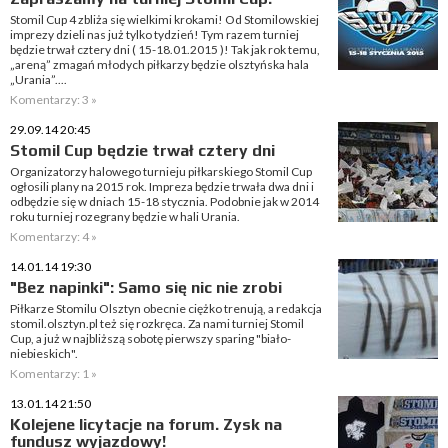
Stomil Cup 4 zbliża się wielkimi krokami! Od Stomilowskiej
imprezy dzieli nas już tylko tydzień! Tym razem turniej
będzie trwał cztery dni ( 15-18.01.2015 )! Tak jak rok temu,
„areną” zmagań młodych piłkarzy będzie olsztyńska hala
„Urania”....
Komentarzy: 3 »
29.09.14 20:45
Stomil Cup będzie trwał cztery dni
Organizatorzy halowego turnieju piłkarskiego Stomil Cup
ogłosili plany na 2015 rok. Impreza będzie trwała dwa dni i
odbędzie się w dniach 15-18 stycznia. Podobnie jak w 2014
roku turniej rozegrany będzie w hali Urania.
Komentarzy: 4 »
14.01.14 19:30
"Bez napinki": Samo się nic nie zrobi
Piłkarze Stomilu Olsztyn obecnie ciężko trenują, a redakcja
stomil.olsztyn.pl też się rozkręca. Za nami turniej Stomil
Cup, a już w najbliższą sobotę pierwszy sparing "biało-
niebieskich".
Komentarzy: 1 »
13.01.14 21:50
Kolejene licytacje na forum. Zysk na
fundusz wyjazdowy!