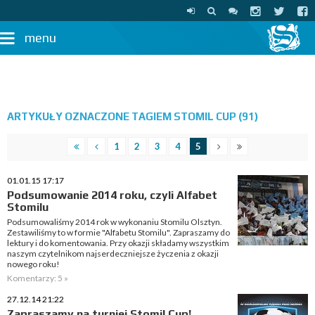
menu
ARTYKUŁY OZNACZONE TAGIEM STOMIL CUP (91)
1
2
3
4
5
01.01.15 17:17
Podsumowanie 2014 roku, czyli Alfabet
Stomilu
Podsumowaliśmy 2014 rok w wykonaniu Stomilu Olsztyn.
Zestawiliśmy to w formie "Alfabetu Stomilu". Zapraszamy do
lektury i do komentowania. Przy okazji składamy wszystkim
naszym czytelnikom najserdeczniejsze życzenia z okazji
nowego roku!
Komentarzy: 5 »
27.12.14 21:22
Zapraszamy na turniej Stomil Cup!