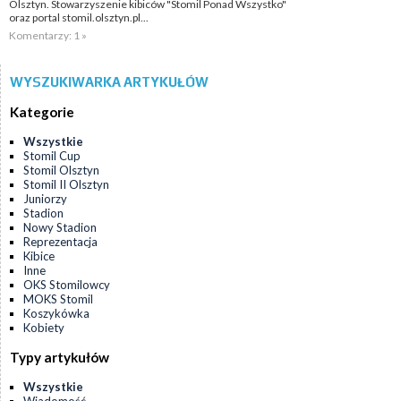
Olsztyn. Stowarzyszenie kibiców "Stomil Ponad Wszystko"
oraz portal stomil.olsztyn.pl...
Komentarzy: 1 »
WYSZUKIWARKA ARTYKUŁÓW
Kategorie
Wszystkie
Stomil Cup
Stomil Olsztyn
Stomil II Olsztyn
Juniorzy
Stadion
Nowy Stadion
Reprezentacja
Kibice
Inne
OKS Stomilowcy
MOKS Stomil
Koszykówka
Kobiety
Typy artykułów
Wszystkie
Wiadomość