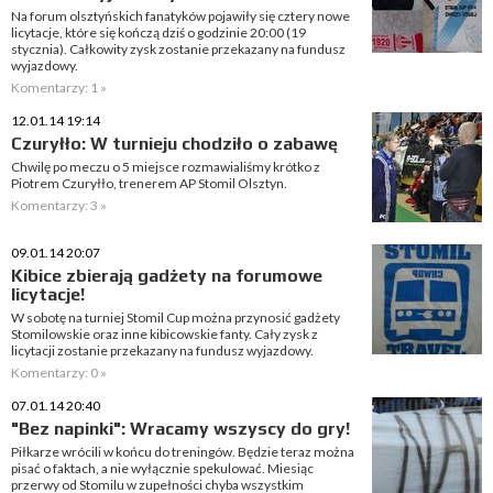
Na forum olsztyńskich fanatyków pojawiły się cztery nowe
licytacje, które się kończą dziś o godzinie 20:00 (19
stycznia). Całkowity zysk zostanie przekazany na fundusz
wyjazdowy.
Komentarzy: 1 »
12.01.14 19:14
Czuryłło: W turnieju chodziło o zabawę
Chwilę po meczu o 5 miejsce rozmawialiśmy krótko z
Piotrem Czuryłło, trenerem AP Stomil Olsztyn.
Komentarzy: 3 »
09.01.14 20:07
Kibice zbierają gadżety na forumowe
licytacje!
W sobotę na turniej Stomil Cup można przynosić gadżety
Stomilowskie oraz inne kibicowskie fanty. Cały zysk z
licytacji zostanie przekazany na fundusz wyjazdowy.
Komentarzy: 0 »
07.01.14 20:40
"Bez napinki": Wracamy wszyscy do gry!
Piłkarze wrócili w końcu do treningów. Będzie teraz można
pisać o faktach, a nie wyłącznie spekulować. Miesiąc
przerwy od Stomilu w zupełności chyba wszystkim