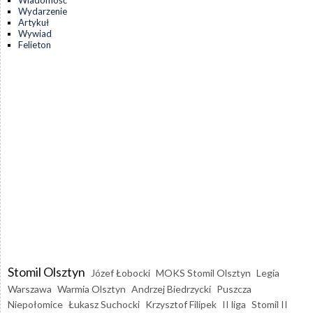
Wydarzenie
Artykuł
Wywiad
Felieton
Stomil Olsztyn
Józef Łobocki
MOKS Stomil Olsztyn
Legia
Warszawa
Warmia Olsztyn
Andrzej Biedrzycki
Puszcza
Niepołomice
Łukasz Suchocki
Krzysztof Filipek
II liga
Stomil II