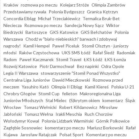
Kraków
rozmowa po meczu
Kolejarz Stróże
Olimpia Zambrów
Przedstawiamy rywala
Polonia Bydgoszcz
Granica Kętrzyn
Concordia Elbląg
Michał Trzeciakiewicz
Termalica Bruk-Bet
Nieciecza
Rozmowa po meczu
Sandecja Nowy Sącz
Wiktor
Biedrzycki
Bartoszyce
GKS Katowice
GKS Bełchatów
Polonia
Warszawa
Chodź w "biało-niebieskich" barwach i zdobywaj
nagrody!
Kamil Hempel
Paweł Piceluk
Stomil Olsztyn - juniorzy
młodsi
Raków Częstochowa
UKS SMS Łódź
Rafał Śledź
Radomiak
Radom
Paweł Kaczmarek
Stomil Travel
ŁKS Łódź
ŁKS Łomża
Rozwój Katowice
Piotr Darmochwał
Bez napinki
Odra Opole
Legia II Warszawa
stowarzyszenie "Stomil Ponad Wszystko"
Centralna Liga Juniorów
Dawid Mieczkowski
Rozmowa przed
meczem
Yasuhiro Katō
Olimpia II Elbląg
Kamil Kiereś
Polska U-21
Chrobry Głogów
Stomil Cup
felieton
Makroregionalna Liga
Juniorów Młodszych
Stal Mielec
(S)krytym okiem
komentarz
Śląsk
Wrocław
Tomasz Wełnicki
Robert Kiłdanowicz
Mirosław
Jabłoński
Tomasz Wełna
Irakli Meschia
Ruch Chorzów
Wołodymyr Kowal
Polonia Lidzbark Warmiński
Górnik Polkowice
Zagłębie Sosnowiec
komentarz po meczu
Mariusz Borkowski
Rafał
Kujawa
Jarosław Ratajczak
Polsat Sport
Komentarz po meczu