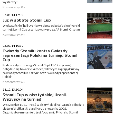
wystarczył.
Komentarzy: 0 »
07.01.14 17:32
Już w sobotę Stomil Cup
W olsztyńskiej hali Urania w sobotę odbędzie się piłkarski
turniej Stomil Cup organizowany przez AP Stomil Olsztyn.
Komentarzy: 9 »
03.01.14 10:59
Gwiazdy Stomilu kontra Gwiazdy
reprezentacji Polski na turnieju Stomil
Cup
Podczas styczniowego Stomil Cup (11-12 stycznia)
odbędzie się towarzyski mecz, w którym zagrają drużyny
"Gwiazdy Stomilu Olsztyn" oraz "Gwiazdy reprezentacji
Polski".
Komentarzy: 6 »
18.12.13 20:04
Stomil Cup w olsztyńskiej Uranii.
Wszyscy na turniej!
W styczniu (11-12 - red.) w olsztyńskiej hali Urania odbędzie
się turniej piłkarski dla piłkarzy z rocznika 2002.
Organizatorem turnieju jest Akademia Piłkarska Stomil