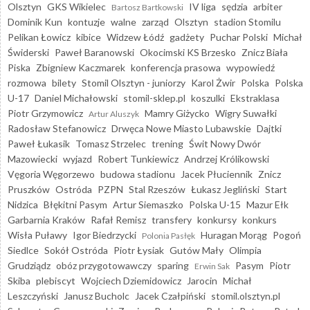
Olsztyn
GKS Wikielec
IV liga
sędzia
arbiter
Bartosz Bartkowski
Dominik Kun
kontuzje
walne
zarząd
Olsztyn
stadion Stomilu
Pelikan Łowicz
kibice
Widzew Łódź
gadżety
Puchar Polski
Michał
Świderski
Paweł Baranowski
Okocimski KS Brzesko
Znicz Biała
Piska
Zbigniew Kaczmarek
konferencja prasowa
wypowiedź
rozmowa
bilety
Stomil Olsztyn - juniorzy
Karol Żwir
Polska
Polska
U-17
Daniel Michałowski
stomil-sklep.pl
koszulki
Ekstraklasa
Piotr Grzymowicz
Mamry Giżycko
Wigry Suwałki
Artur Aluszyk
Radosław Stefanowicz
Drwęca Nowe Miasto Lubawskie
Dajtki
Paweł Łukasik
Tomasz Strzelec
trening
Świt Nowy Dwór
Mazowiecki
wyjazd
Robert Tunkiewicz
Andrzej Królikowski
Vęgoria Węgorzewo
budowa stadionu
Jacek Płuciennik
Znicz
Pruszków
Ostróda
PZPN
Stal Rzeszów
Łukasz Jegliński
Start
Nidzica
Błękitni Pasym
Artur Siemaszko
Polska U-15
Mazur Ełk
Garbarnia Kraków
Rafał Remisz
transfery
konkursy
konkurs
Wisła Puławy
Igor Biedrzycki
Huragan Morąg
Pogoń
Polonia Pasłęk
Siedlce
Sokół Ostróda
Piotr Łysiak
Gutów Mały
Olimpia
Grudziądz
obóz przygotowawczy
sparing
Pasym
Piotr
Erwin Sak
Skiba
plebiscyt
Wojciech Dziemidowicz
Jarocin
Michał
Leszczyński
Janusz Bucholc
Jacek Czałpiński
stomil.olsztyn.pl