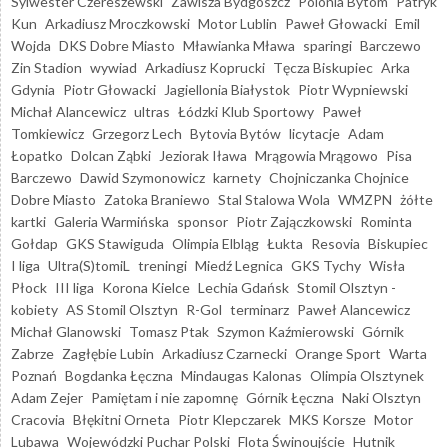
Sylwester Czereszewski
Zawisza Bydgoszcz
Polonia Bytom
Patryk
Kun
Arkadiusz Mroczkowski
Motor Lublin
Paweł Głowacki
Emil
Wojda
DKS Dobre Miasto
Mławianka Mława
sparingi
Barczewo
Zin Stadion
wywiad
Arkadiusz Koprucki
Tęcza Biskupiec
Arka
Gdynia
Piotr Głowacki
Jagiellonia Białystok
Piotr Wypniewski
Michał Alancewicz
ultras
Łódzki Klub Sportowy
Paweł
Tomkiewicz
Grzegorz Lech
Bytovia Bytów
licytacje
Adam
Łopatko
Dolcan Ząbki
Jeziorak Iława
Mrągowia Mrągowo
Pisa
Barczewo
Dawid Szymonowicz
karnety
Chojniczanka Chojnice
Dobre Miasto
Zatoka Braniewo
Stal Stalowa Wola
WMZPN
żółte
kartki
Galeria Warmińska
sponsor
Piotr Zajączkowski
Rominta
Gołdap
GKS Stawiguda
Olimpia Elbląg
Łukta
Resovia
Biskupiec
I liga
Ultra(S)tomiL
treningi
Miedź Legnica
GKS Tychy
Wisła
Płock
III liga
Korona Kielce
Lechia Gdańsk
Stomil Olsztyn -
kobiety
AS Stomil Olsztyn
R-Gol
terminarz
Paweł Alancewicz
Michał Glanowski
Tomasz Ptak
Szymon Kaźmierowski
Górnik
Zabrze
Zagłębie Lubin
Arkadiusz Czarnecki
Orange Sport
Warta
Poznań
Bogdanka Łęczna
Mindaugas Kalonas
Olimpia Olsztynek
Adam Zejer
Pamiętam i nie zapomnę
Górnik Łęczna
Naki Olsztyn
Cracovia
Błękitni Orneta
Piotr Klepczarek
MKS Korsze
Motor
Lubawa
Wojewódzki Puchar Polski
Flota Świnoujście
Hutnik