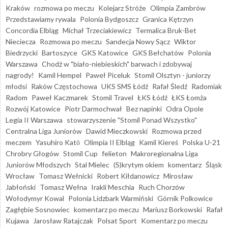
Kraków
rozmowa po meczu
Kolejarz Stróże
Olimpia Zambrów
Przedstawiamy rywala
Polonia Bydgoszcz
Granica Kętrzyn
Concordia Elbląg
Michał Trzeciakiewicz
Termalica Bruk-Bet
Nieciecza
Rozmowa po meczu
Sandecja Nowy Sącz
Wiktor
Biedrzycki
Bartoszyce
GKS Katowice
GKS Bełchatów
Polonia
Warszawa
Chodź w "biało-niebieskich" barwach i zdobywaj
nagrody!
Kamil Hempel
Paweł Piceluk
Stomil Olsztyn - juniorzy
młodsi
Raków Częstochowa
UKS SMS Łódź
Rafał Śledź
Radomiak
Radom
Paweł Kaczmarek
Stomil Travel
ŁKS Łódź
ŁKS Łomża
Rozwój Katowice
Piotr Darmochwał
Bez napinki
Odra Opole
Legia II Warszawa
stowarzyszenie "Stomil Ponad Wszystko"
Centralna Liga Juniorów
Dawid Mieczkowski
Rozmowa przed
meczem
Yasuhiro Katō
Olimpia II Elbląg
Kamil Kiereś
Polska U-21
Chrobry Głogów
Stomil Cup
felieton
Makroregionalna Liga
Juniorów Młodszych
Stal Mielec
(S)krytym okiem
komentarz
Śląsk
Wrocław
Tomasz Wełnicki
Robert Kiłdanowicz
Mirosław
Jabłoński
Tomasz Wełna
Irakli Meschia
Ruch Chorzów
Wołodymyr Kowal
Polonia Lidzbark Warmiński
Górnik Polkowice
Zagłębie Sosnowiec
komentarz po meczu
Mariusz Borkowski
Rafał
Kujawa
Jarosław Ratajczak
Polsat Sport
Komentarz po meczu