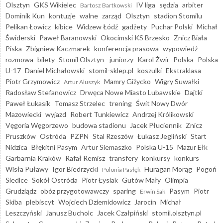
Olsztyn
GKS Wikielec
IV liga
sędzia
arbiter
Bartosz Bartkowski
Dominik Kun
kontuzje
walne
zarząd
Olsztyn
stadion Stomilu
Pelikan Łowicz
kibice
Widzew Łódź
gadżety
Puchar Polski
Michał
Świderski
Paweł Baranowski
Okocimski KS Brzesko
Znicz Biała
Piska
Zbigniew Kaczmarek
konferencja prasowa
wypowiedź
rozmowa
bilety
Stomil Olsztyn - juniorzy
Karol Żwir
Polska
Polska
U-17
Daniel Michałowski
stomil-sklep.pl
koszulki
Ekstraklasa
Piotr Grzymowicz
Mamry Giżycko
Wigry Suwałki
Artur Aluszyk
Radosław Stefanowicz
Drwęca Nowe Miasto Lubawskie
Dajtki
Paweł Łukasik
Tomasz Strzelec
trening
Świt Nowy Dwór
Mazowiecki
wyjazd
Robert Tunkiewicz
Andrzej Królikowski
Vęgoria Węgorzewo
budowa stadionu
Jacek Płuciennik
Znicz
Pruszków
Ostróda
PZPN
Stal Rzeszów
Łukasz Jegliński
Start
Nidzica
Błękitni Pasym
Artur Siemaszko
Polska U-15
Mazur Ełk
Garbarnia Kraków
Rafał Remisz
transfery
konkursy
konkurs
Wisła Puławy
Igor Biedrzycki
Huragan Morąg
Pogoń
Polonia Pasłęk
Siedlce
Sokół Ostróda
Piotr Łysiak
Gutów Mały
Olimpia
Grudziądz
obóz przygotowawczy
sparing
Pasym
Piotr
Erwin Sak
Skiba
plebiscyt
Wojciech Dziemidowicz
Jarocin
Michał
Leszczyński
Janusz Bucholc
Jacek Czałpiński
stomil.olsztyn.pl