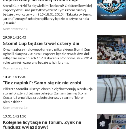
Stomil Cup 4 zbliża się wielkimi krokami! Od Stomilowskiej
imprezy dzieli nas już tylko tydzień! Tym razem turniej
będzie trwał cztery dni ( 15-18.01.2015 )! Tak jak rok temu,
„areną” zmagań młodych piłkarzy będzie olsztyńska hala
„Urania”....
Komentarzy: 3 »
29.09.14 20:45
Stomil Cup będzie trwał cztery dni
Organizatorzy halowego turnieju piłkarskiego Stomil Cup
ogłosili plany na 2015 rok. Impreza będzie trwała dwa dni i
odbędzie się w dniach 15-18 stycznia. Podobnie jak w 2014
roku turniej rozegrany będzie w hali Urania.
Komentarzy: 4 »
14.01.14 19:30
"Bez napinki": Samo się nic nie zrobi
Piłkarze Stomilu Olsztyn obecnie ciężko trenują, a redakcja
stomil.olsztyn.pl też się rozkręca. Za nami turniej Stomil
Cup, a już w najbliższą sobotę pierwszy sparing "biało-
niebieskich".
Komentarzy: 1 »
13.01.14 21:50
Kolejene licytacje na forum. Zysk na
fundusz wyjazdowy!