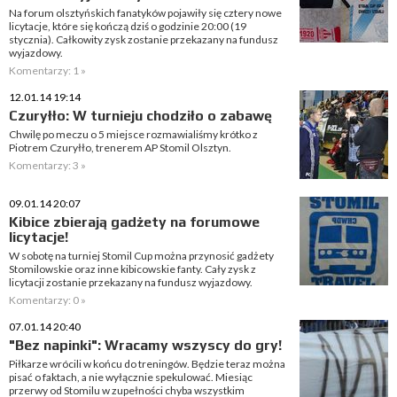
Na forum olsztyńskich fanatyków pojawiły się cztery nowe
licytacje, które się kończą dziś o godzinie 20:00 (19
stycznia). Całkowity zysk zostanie przekazany na fundusz
wyjazdowy.
Komentarzy: 1 »
12.01.14 19:14
Czuryłło: W turnieju chodziło o zabawę
Chwilę po meczu o 5 miejsce rozmawialiśmy krótko z
Piotrem Czuryłło, trenerem AP Stomil Olsztyn.
Komentarzy: 3 »
09.01.14 20:07
Kibice zbierają gadżety na forumowe
licytacje!
W sobotę na turniej Stomil Cup można przynosić gadżety
Stomilowskie oraz inne kibicowskie fanty. Cały zysk z
licytacji zostanie przekazany na fundusz wyjazdowy.
Komentarzy: 0 »
07.01.14 20:40
"Bez napinki": Wracamy wszyscy do gry!
Piłkarze wrócili w końcu do treningów. Będzie teraz można
pisać o faktach, a nie wyłącznie spekulować. Miesiąc
przerwy od Stomilu w zupełności chyba wszystkim