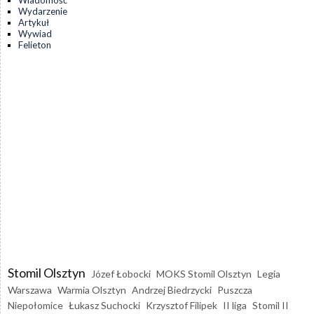
Wydarzenie
Artykuł
Wywiad
Felieton
Stomil Olsztyn
Józef Łobocki
MOKS Stomil Olsztyn
Legia
Warszawa
Warmia Olsztyn
Andrzej Biedrzycki
Puszcza
Niepołomice
Łukasz Suchocki
Krzysztof Filipek
II liga
Stomil II