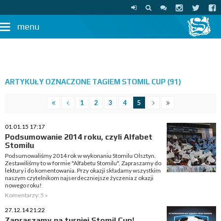
menu
ARTYKUŁY OZNACZONE TAGIEM STOMIL CUP (91)
1
2
3
4
5
01.01.15 17:17
Podsumowanie 2014 roku, czyli Alfabet
Stomilu
Podsumowaliśmy 2014 rok w wykonaniu Stomilu Olsztyn.
Zestawiliśmy to w formie "Alfabetu Stomilu". Zapraszamy do
lektury i do komentowania. Przy okazji składamy wszystkim
naszym czytelnikom najserdeczniejsze życzenia z okazji
nowego roku!
Komentarzy: 5 »
27.12.14 21:22
Zapraszamy na turniej Stomil Cup!