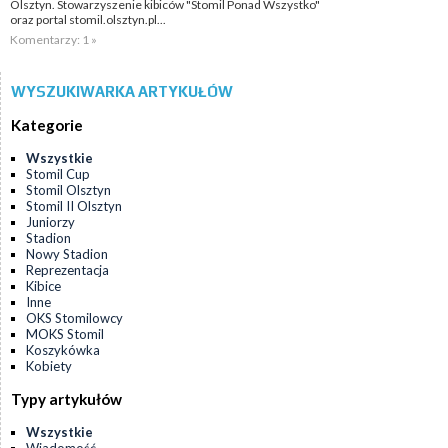
Olsztyn. Stowarzyszenie kibiców "Stomil Ponad Wszystko"
oraz portal stomil.olsztyn.pl...
Komentarzy: 1 »
WYSZUKIWARKA ARTYKUŁÓW
Kategorie
Wszystkie
Stomil Cup
Stomil Olsztyn
Stomil II Olsztyn
Juniorzy
Stadion
Nowy Stadion
Reprezentacja
Kibice
Inne
OKS Stomilowcy
MOKS Stomil
Koszykówka
Kobiety
Typy artykułów
Wszystkie
Wiadomość