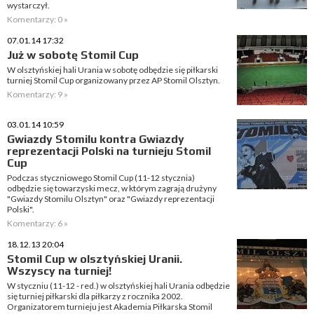
wystarczył.
Komentarzy: 0 »
07.01.14 17:32
Już w sobotę Stomil Cup
W olsztyńskiej hali Urania w sobotę odbędzie się piłkarski
turniej Stomil Cup organizowany przez AP Stomil Olsztyn.
Komentarzy: 9 »
03.01.14 10:59
Gwiazdy Stomilu kontra Gwiazdy
reprezentacji Polski na turnieju Stomil
Cup
Podczas styczniowego Stomil Cup (11-12 stycznia)
odbędzie się towarzyski mecz, w którym zagrają drużyny
"Gwiazdy Stomilu Olsztyn" oraz "Gwiazdy reprezentacji
Polski".
Komentarzy: 6 »
18.12.13 20:04
Stomil Cup w olsztyńskiej Uranii.
Wszyscy na turniej!
W styczniu (11-12 - red.) w olsztyńskiej hali Urania odbędzie
się turniej piłkarski dla piłkarzy z rocznika 2002.
Organizatorem turnieju jest Akademia Piłkarska Stomil