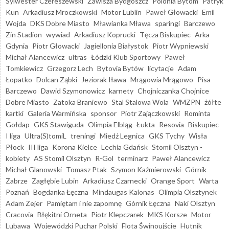
Sylwester Czereszewski
Zawisza Bydgoszcz
Polonia Bytom
Patryk
Kun
Arkadiusz Mroczkowski
Motor Lublin
Paweł Głowacki
Emil
Wojda
DKS Dobre Miasto
Mławianka Mława
sparingi
Barczewo
Zin Stadion
wywiad
Arkadiusz Koprucki
Tęcza Biskupiec
Arka
Gdynia
Piotr Głowacki
Jagiellonia Białystok
Piotr Wypniewski
Michał Alancewicz
ultras
Łódzki Klub Sportowy
Paweł
Tomkiewicz
Grzegorz Lech
Bytovia Bytów
licytacje
Adam
Łopatko
Dolcan Ząbki
Jeziorak Iława
Mrągowia Mrągowo
Pisa
Barczewo
Dawid Szymonowicz
karnety
Chojniczanka Chojnice
Dobre Miasto
Zatoka Braniewo
Stal Stalowa Wola
WMZPN
żółte
kartki
Galeria Warmińska
sponsor
Piotr Zajączkowski
Rominta
Gołdap
GKS Stawiguda
Olimpia Elbląg
Łukta
Resovia
Biskupiec
I liga
Ultra(S)tomiL
treningi
Miedź Legnica
GKS Tychy
Wisła
Płock
III liga
Korona Kielce
Lechia Gdańsk
Stomil Olsztyn -
kobiety
AS Stomil Olsztyn
R-Gol
terminarz
Paweł Alancewicz
Michał Glanowski
Tomasz Ptak
Szymon Kaźmierowski
Górnik
Zabrze
Zagłębie Lubin
Arkadiusz Czarnecki
Orange Sport
Warta
Poznań
Bogdanka Łęczna
Mindaugas Kalonas
Olimpia Olsztynek
Adam Zejer
Pamiętam i nie zapomnę
Górnik Łęczna
Naki Olsztyn
Cracovia
Błękitni Orneta
Piotr Klepczarek
MKS Korsze
Motor
Lubawa
Wojewódzki Puchar Polski
Flota Świnoujście
Hutnik