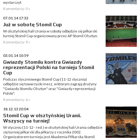
wystarczył.
Komentarzy: 0 »
07.01.14 17:32
Już w sobotę Stomil Cup
W olsztyńskiej hali Urania w sobotę odbędzie się piłkarski
turniej Stomil Cup organizowany przez AP Stomil Olsztyn.
Komentarzy: 9 »
03.01.14 10:59
Gwiazdy Stomilu kontra Gwiazdy
reprezentacji Polski na turnieju Stomil
Cup
Podczas styczniowego Stomil Cup (11-12 stycznia)
odbędzie się towarzyski mecz, w którym zagrają drużyny
"Gwiazdy Stomilu Olsztyn" oraz "Gwiazdy reprezentacji
Polski".
Komentarzy: 6 »
18.12.13 20:04
Stomil Cup w olsztyńskiej Uranii.
Wszyscy na turniej!
W styczniu (11-12 - red.) w olsztyńskiej hali Urania odbędzie
się turniej piłkarski dla piłkarzy z rocznika 2002.
Organizatorem turnieju jest Akademia Piłkarska Stomil