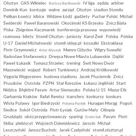
Olsztyn
GKS Wikielec
IV liga
sędzia
arbiter
Bartosz Bartkowski
Dominik Kun
kontuzje
walne
zarząd
Olsztyn
stadion Stomilu
Pelikan Łowicz
kibice
Widzew Łódź
gadżety
Puchar Polski
Michał
Świderski
Paweł Baranowski
Okocimski KS Brzesko
Znicz Biała
Piska
Zbigniew Kaczmarek
konferencja prasowa
wypowiedź
rozmowa
bilety
Stomil Olsztyn - juniorzy
Karol Żwir
Polska
Polska
U-17
Daniel Michałowski
stomil-sklep.pl
koszulki
Ekstraklasa
Piotr Grzymowicz
Mamry Giżycko
Wigry Suwałki
Artur Aluszyk
Radosław Stefanowicz
Drwęca Nowe Miasto Lubawskie
Dajtki
Paweł Łukasik
Tomasz Strzelec
trening
Świt Nowy Dwór
Mazowiecki
wyjazd
Robert Tunkiewicz
Andrzej Królikowski
Vęgoria Węgorzewo
budowa stadionu
Jacek Płuciennik
Znicz
Pruszków
Ostróda
PZPN
Stal Rzeszów
Łukasz Jegliński
Start
Nidzica
Błękitni Pasym
Artur Siemaszko
Polska U-15
Mazur Ełk
Garbarnia Kraków
Rafał Remisz
transfery
konkursy
konkurs
Wisła Puławy
Igor Biedrzycki
Huragan Morąg
Pogoń
Polonia Pasłęk
Siedlce
Sokół Ostróda
Piotr Łysiak
Gutów Mały
Olimpia
Grudziądz
obóz przygotowawczy
sparing
Pasym
Piotr
Erwin Sak
Skiba
plebiscyt
Wojciech Dziemidowicz
Jarocin
Michał
Leszczyński
Janusz Bucholc
Jacek Czałpiński
stomil.olsztyn.pl