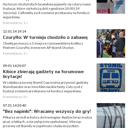
Na forum olsztyńskich fanatyków pojawiły się cztery nowe
licytacje, które się kończą dziś o godzinie 20:00 (19
stycznia). Całkowity zysk zostanie przekazany na fundusz
wyjazdowy.
Komentarzy: 1 »
12.01.14 19:14
Czuryłło: W turnieju chodziło o zabawę
Chwilę po meczu o 5 miejsce rozmawialiśmy krótko z
Piotrem Czuryłło, trenerem AP Stomil Olsztyn.
Komentarzy: 3 »
09.01.14 20:07
Kibice zbierają gadżety na forumowe
licytacje!
W sobotę na turniej Stomil Cup można przynosić gadżety
Stomilowskie oraz inne kibicowskie fanty. Cały zysk z
licytacji zostanie przekazany na fundusz wyjazdowy.
Komentarzy: 0 »
07.01.14 20:40
"Bez napinki": Wracamy wszyscy do gry!
Piłkarze wrócili w końcu do treningów. Będzie teraz można
pisać o faktach, a nie wyłącznie spekulować. Miesiąc
przerwy od Stomilu w zupełności chyba wszystkim