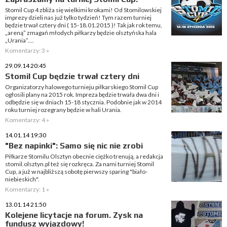
Stomil Cup 4 zbliża się wielkimi krokami! Od Stomilowskiej
imprezy dzieli nas już tylko tydzień! Tym razem turniej
będzie trwał cztery dni ( 15-18.01.2015 )! Tak jak rok temu,
„areną” zmagań młodych piłkarzy będzie olsztyńska hala
„Urania”....
Komentarzy: 3 »
29.09.14 20:45
Stomil Cup będzie trwał cztery dni
Organizatorzy halowego turnieju piłkarskiego Stomil Cup
ogłosili plany na 2015 rok. Impreza będzie trwała dwa dni i
odbędzie się w dniach 15-18 stycznia. Podobnie jak w 2014
roku turniej rozegrany będzie w hali Urania.
Komentarzy: 4 »
14.01.14 19:30
"Bez napinki": Samo się nic nie zrobi
Piłkarze Stomilu Olsztyn obecnie ciężko trenują, a redakcja
stomil.olsztyn.pl też się rozkręca. Za nami turniej Stomil
Cup, a już w najbliższą sobotę pierwszy sparing "biało-
niebieskich".
Komentarzy: 1 »
13.01.14 21:50
Kolejene licytacje na forum. Zysk na
fundusz wyjazdowy!