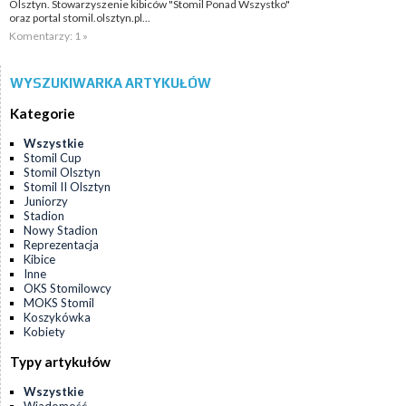
Olsztyn. Stowarzyszenie kibiców "Stomil Ponad Wszystko"
oraz portal stomil.olsztyn.pl...
Komentarzy: 1 »
WYSZUKIWARKA ARTYKUŁÓW
Kategorie
Wszystkie
Stomil Cup
Stomil Olsztyn
Stomil II Olsztyn
Juniorzy
Stadion
Nowy Stadion
Reprezentacja
Kibice
Inne
OKS Stomilowcy
MOKS Stomil
Koszykówka
Kobiety
Typy artykułów
Wszystkie
Wiadomość