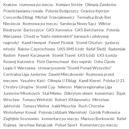
Kraków
rozmowa po meczu
Kolejarz Stróże
Olimpia Zambrów
Przedstawiamy rywala
Polonia Bydgoszcz
Granica Kętrzyn
Concordia Elbląg
Michał Trzeciakiewicz
Termalica Bruk-Bet
Nieciecza
Rozmowa po meczu
Sandecja Nowy Sącz
Wiktor
Biedrzycki
Bartoszyce
GKS Katowice
GKS Bełchatów
Polonia
Warszawa
Chodź w "biało-niebieskich" barwach i zdobywaj
nagrody!
Kamil Hempel
Paweł Piceluk
Stomil Olsztyn - juniorzy
młodsi
Raków Częstochowa
UKS SMS Łódź
Rafał Śledź
Radomiak
Radom
Paweł Kaczmarek
Stomil Travel
ŁKS Łódź
ŁKS Łomża
Rozwój Katowice
Piotr Darmochwał
Bez napinki
Odra Opole
Legia II Warszawa
stowarzyszenie "Stomil Ponad Wszystko"
Centralna Liga Juniorów
Dawid Mieczkowski
Rozmowa przed
meczem
Yasuhiro Katō
Olimpia II Elbląg
Kamil Kiereś
Polska U-21
Chrobry Głogów
Stomil Cup
felieton
Makroregionalna Liga
Juniorów Młodszych
Stal Mielec
(S)krytym okiem
komentarz
Śląsk
Wrocław
Tomasz Wełnicki
Robert Kiłdanowicz
Mirosław
Jabłoński
Tomasz Wełna
Irakli Meschia
Ruch Chorzów
Wołodymyr Kowal
Polonia Lidzbark Warmiński
Górnik Polkowice
Zagłębie Sosnowiec
komentarz po meczu
Mariusz Borkowski
Rafał
Kujawa
Jarosław Ratajczak
Polsat Sport
Komentarz po meczu