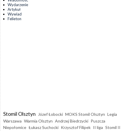
Wydarzenie
Artykuł
Wywiad
Felieton
Stomil Olsztyn
Józef Łobocki
MOKS Stomil Olsztyn
Legia
Warszawa
Warmia Olsztyn
Andrzej Biedrzycki
Puszcza
Niepołomice
Łukasz Suchocki
Krzysztof Filipek
II liga
Stomil II