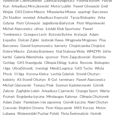
Sylwester Czereszewski
Zawisza Bydgoszcz
Polonia Bytom
Patryk
Kun
Arkadiusz Mroczkowski
Motor Lublin
Paweł Głowacki
Emil
Wojda
DKS Dobre Miasto
Mławianka Mława
sparingi
Barczewo
Zin Stadion
wywiad
Arkadiusz Koprucki
Tęcza Biskupiec
Arka
Gdynia
Piotr Głowacki
Jagiellonia Białystok
Piotr Wypniewski
Michał Alancewicz
ultras
Łódzki Klub Sportowy
Paweł
Tomkiewicz
Grzegorz Lech
Bytovia Bytów
licytacje
Adam
Łopatko
Dolcan Ząbki
Jeziorak Iława
Mrągowia Mrągowo
Pisa
Barczewo
Dawid Szymonowicz
karnety
Chojniczanka Chojnice
Dobre Miasto
Zatoka Braniewo
Stal Stalowa Wola
WMZPN
żółte
kartki
Galeria Warmińska
sponsor
Piotr Zajączkowski
Rominta
Gołdap
GKS Stawiguda
Olimpia Elbląg
Łukta
Resovia
Biskupiec
I liga
Ultra(S)tomiL
treningi
Miedź Legnica
GKS Tychy
Wisła
Płock
III liga
Korona Kielce
Lechia Gdańsk
Stomil Olsztyn -
kobiety
AS Stomil Olsztyn
R-Gol
terminarz
Paweł Alancewicz
Michał Glanowski
Tomasz Ptak
Szymon Kaźmierowski
Górnik
Zabrze
Zagłębie Lubin
Arkadiusz Czarnecki
Orange Sport
Warta
Poznań
Bogdanka Łęczna
Mindaugas Kalonas
Olimpia Olsztynek
Adam Zejer
Pamiętam i nie zapomnę
Górnik Łęczna
Naki Olsztyn
Cracovia
Błękitni Orneta
Piotr Klepczarek
MKS Korsze
Motor
Lubawa
Wojewódzki Puchar Polski
Flota Świnoujście
Hutnik