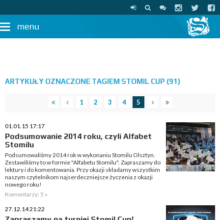
menu
ARTYKUŁY OZNACZONE TAGIEM STOMIL CUP (91)
1
2
3
4
5
01.01.15 17:17
Podsumowanie 2014 roku, czyli Alfabet
Stomilu
Podsumowaliśmy 2014 rok w wykonaniu Stomilu Olsztyn.
Zestawiliśmy to w formie "Alfabetu Stomilu". Zapraszamy do
lektury i do komentowania. Przy okazji składamy wszystkim
naszym czytelnikom najserdeczniejsze życzenia z okazji
nowego roku!
Komentarzy: 5 »
27.12.14 21:22
Zapraszamy na turniej Stomil Cup!