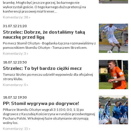
bramkę. Mogło być jeszcze gorzej, bo karnego nie
wykorzystali goście. O tego karnego dużo pretensji na
konferencji prasowej miał trener...
Komentarzy: 38 »
31.07.12 21:20
Strzelec: Dobrze, że dostaliśmy taką
nauczkę przed ligą
Po mecz Stomil Olsztyn - Bogdanka Łęczna rozmawialiśmy z
pomocnikiem Stomilu Olsztyn - Tomaszem Strzelcem.
Komentarzy: 3 »
18.07.12 23:50
Strzelec: To był bardzo ciężki mecz
Tomasz Strzlec po meczu udzielił wypowiedz dla oficjalnej
strony klubu.
Komentarzy: 0 »
18.07.12 19:30
PP: Stomil wygrywa po dogrywce!
Piłkarze Stomilu Olsztyn wygrali 3:1 (0:0, 0:0, 1:1) po
dogrywce z Kaszubią Kościerzyna w rundzie przedwstępnej
Pucharu Polski. W kolejnej fazie olsztynianie otrzymają
wolny los.
Komentarzy: 15 »