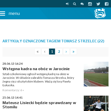
menu
ARTYKUŁY OZNACZONE TAGIEM TOMASZ STRZELEC (22)
1
2
28.06.13 16:24
Wstępna kadra na obóz w Jarocinie
Sztab szkoleniowy ogłosił wstępną kadrę na obóz w
Jarocinie. W składzie zabrakło Tomasza Strzelca, który
żegna się z olsztyńskim klubem. Ważą się losy Pawła
Łukasika.
Komentarzy: 6 »
25.06.13 14:41
Mateusz Lisiecki będzie sprawdzany w
Stomilu