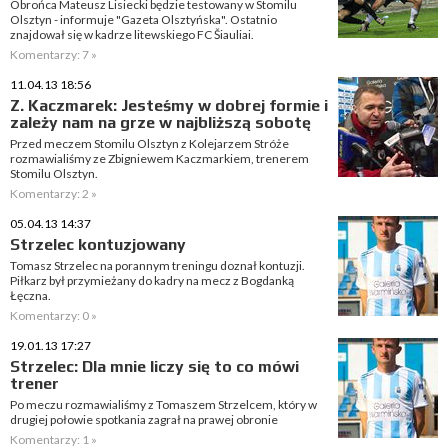
Obrońca Mateusz Lisiecki będzie testowany w Stomilu
Olsztyn - informuje "Gazeta Olsztyńska". Ostatnio
znajdował się w kadrze litewskiego FC Šiauliai.
Komentarzy: 7 »
11.04.13 18:56
Z. Kaczmarek: Jesteśmy w dobrej formie i
zależy nam na grze w najbliższą sobotę
Przed meczem Stomilu Olsztyn z Kolejarzem Stróże
rozmawialiśmy ze Zbigniewem Kaczmarkiem, trenerem
Stomilu Olsztyn.
Komentarzy: 2 »
05.04.13 14:37
Strzelec kontuzjowany
Tomasz Strzelec na porannym treningu doznał kontuzji.
Piłkarz był przymieżany do kadry na mecz z Bogdanką
Łęczna.
Komentarzy: 0 »
19.01.13 17:27
Strzelec: Dla mnie liczy się to co mówi
trener
Po meczu rozmawialiśmy z Tomaszem Strzelcem, który w
drugiej połowie spotkania zagrał na prawej obronie
Komentarzy: 1 »