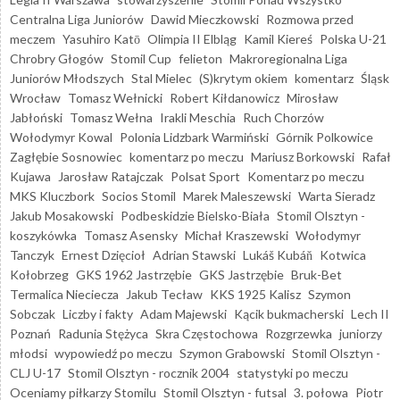
Centralna Liga Juniorów
Dawid Mieczkowski
Rozmowa przed
meczem
Yasuhiro Katō
Olimpia II Elbląg
Kamil Kiereś
Polska U-21
Chrobry Głogów
Stomil Cup
felieton
Makroregionalna Liga
Juniorów Młodszych
Stal Mielec
(S)krytym okiem
komentarz
Śląsk
Wrocław
Tomasz Wełnicki
Robert Kiłdanowicz
Mirosław
Jabłoński
Tomasz Wełna
Irakli Meschia
Ruch Chorzów
Wołodymyr Kowal
Polonia Lidzbark Warmiński
Górnik Polkowice
Zagłębie Sosnowiec
komentarz po meczu
Mariusz Borkowski
Rafał
Kujawa
Jarosław Ratajczak
Polsat Sport
Komentarz po meczu
MKS Kluczbork
Socios Stomil
Marek Maleszewski
Warta Sieradz
Jakub Mosakowski
Podbeskidzie Bielsko-Biała
Stomil Olsztyn -
koszykówka
Tomasz Asensky
Michał Kraszewski
Wołodymyr
Tanczyk
Ernest Dzięcioł
Adrian Stawski
Lukáš Kubáň
Kotwica
Kołobrzeg
GKS 1962 Jastrzębie
GKS Jastrzębie
Bruk-Bet
Termalica Nieciecza
Jakub Tecław
KKS 1925 Kalisz
Szymon
Sobczak
Liczby i fakty
Adam Majewski
Kącik bukmacherski
Lech II
Poznań
Radunia Stężyca
Skra Częstochowa
Rozgrzewka
juniorzy
młodsi
wypowiedź po meczu
Szymon Grabowski
Stomil Olsztyn -
CLJ U-17
Stomil Olsztyn - rocznik 2004
statystyki po meczu
Oceniamy piłkarzy Stomilu
Stomil Olsztyn - futsal
3. połowa
Piotr