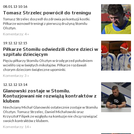
08.01.13 10:16
Tomasz Strzelec powrócił do treningu
Tomasz Strzelec doszedł do zdrowia po kontuzji kostki.
Piłkarze wznowił treningi z pierwszą drużyną Stomilu
Olsztyn.
Komentarzy: 4 »
19.12.12 12:15
Piłkarze Stomilu odwiedzili chore dzieci w
szpitalu dziecięcym
Pięciu piłkarzy Stomilu Olsztyn w środę przed południem
wcieliło się w świętych mikołajów. Piłkarze rozdawali
chorym dzieciom świąteczne upominki.
Komentarzy: 3 »
12.12.12 13:14
Glanowski zostaje w Stomilu.
Kontuzjowani nie rozwiążą kontraktów z
klubem
Niechciany Michał Glanowski ostatecznie zostaje w Stomilu
Olsztyn. Tomasz Strzelec, Daniel Michałowski oraz
Krzysztof Filipek ze względu na kontuzje nie chcą rozwiązać
swoich kontraktów z klubem.
Komentarzy: 14 »