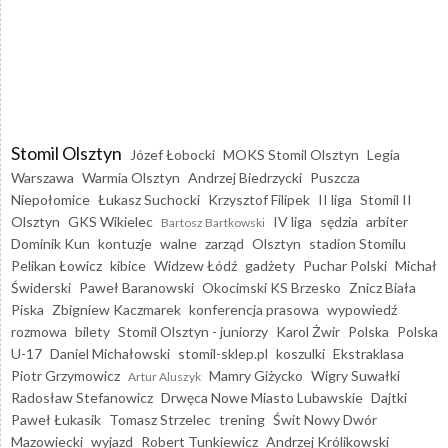
Stomil Olsztyn
Józef Łobocki
MOKS Stomil Olsztyn
Legia
Warszawa
Warmia Olsztyn
Andrzej Biedrzycki
Puszcza
Niepołomice
Łukasz Suchocki
Krzysztof Filipek
II liga
Stomil II
Olsztyn
GKS Wikielec
IV liga
sędzia
arbiter
Bartosz Bartkowski
Dominik Kun
kontuzje
walne
zarząd
Olsztyn
stadion Stomilu
Pelikan Łowicz
kibice
Widzew Łódź
gadżety
Puchar Polski
Michał
Świderski
Paweł Baranowski
Okocimski KS Brzesko
Znicz Biała
Piska
Zbigniew Kaczmarek
konferencja prasowa
wypowiedź
rozmowa
bilety
Stomil Olsztyn - juniorzy
Karol Żwir
Polska
Polska
U-17
Daniel Michałowski
stomil-sklep.pl
koszulki
Ekstraklasa
Piotr Grzymowicz
Mamry Giżycko
Wigry Suwałki
Artur Aluszyk
Radosław Stefanowicz
Drwęca Nowe Miasto Lubawskie
Dajtki
Paweł Łukasik
Tomasz Strzelec
trening
Świt Nowy Dwór
Mazowiecki
wyjazd
Robert Tunkiewicz
Andrzej Królikowski