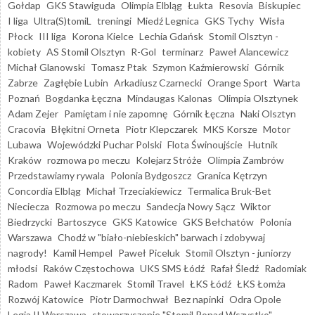
Gołdap
GKS Stawiguda
Olimpia Elbląg
Łukta
Resovia
Biskupiec
I liga
Ultra(S)tomiL
treningi
Miedź Legnica
GKS Tychy
Wisła
Płock
III liga
Korona Kielce
Lechia Gdańsk
Stomil Olsztyn -
kobiety
AS Stomil Olsztyn
R-Gol
terminarz
Paweł Alancewicz
Michał Glanowski
Tomasz Ptak
Szymon Kaźmierowski
Górnik
Zabrze
Zagłębie Lubin
Arkadiusz Czarnecki
Orange Sport
Warta
Poznań
Bogdanka Łęczna
Mindaugas Kalonas
Olimpia Olsztynek
Adam Zejer
Pamiętam i nie zapomnę
Górnik Łęczna
Naki Olsztyn
Cracovia
Błękitni Orneta
Piotr Klepczarek
MKS Korsze
Motor
Lubawa
Wojewódzki Puchar Polski
Flota Świnoujście
Hutnik
Kraków
rozmowa po meczu
Kolejarz Stróże
Olimpia Zambrów
Przedstawiamy rywala
Polonia Bydgoszcz
Granica Kętrzyn
Concordia Elbląg
Michał Trzeciakiewicz
Termalica Bruk-Bet
Nieciecza
Rozmowa po meczu
Sandecja Nowy Sącz
Wiktor
Biedrzycki
Bartoszyce
GKS Katowice
GKS Bełchatów
Polonia
Warszawa
Chodź w "biało-niebieskich" barwach i zdobywaj
nagrody!
Kamil Hempel
Paweł Piceluk
Stomil Olsztyn - juniorzy
młodsi
Raków Częstochowa
UKS SMS Łódź
Rafał Śledź
Radomiak
Radom
Paweł Kaczmarek
Stomil Travel
ŁKS Łódź
ŁKS Łomża
Rozwój Katowice
Piotr Darmochwał
Bez napinki
Odra Opole
Legia II Warszawa
stowarzyszenie "Stomil Ponad Wszystko"