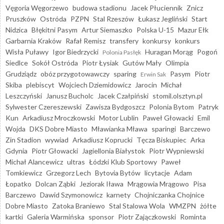
Vęgoria Węgorzewo
budowa stadionu
Jacek Płuciennik
Znicz
Pruszków
Ostróda
PZPN
Stal Rzeszów
Łukasz Jegliński
Start
Nidzica
Błękitni Pasym
Artur Siemaszko
Polska U-15
Mazur Ełk
Garbarnia Kraków
Rafał Remisz
transfery
konkursy
konkurs
Wisła Puławy
Igor Biedrzycki
Huragan Morąg
Pogoń
Polonia Pasłęk
Siedlce
Sokół Ostróda
Piotr Łysiak
Gutów Mały
Olimpia
Grudziądz
obóz przygotowawczy
sparing
Pasym
Piotr
Erwin Sak
Skiba
plebiscyt
Wojciech Dziemidowicz
Jarocin
Michał
Leszczyński
Janusz Bucholc
Jacek Czałpiński
stomil.olsztyn.pl
Sylwester Czereszewski
Zawisza Bydgoszcz
Polonia Bytom
Patryk
Kun
Arkadiusz Mroczkowski
Motor Lublin
Paweł Głowacki
Emil
Wojda
DKS Dobre Miasto
Mławianka Mława
sparingi
Barczewo
Zin Stadion
wywiad
Arkadiusz Koprucki
Tęcza Biskupiec
Arka
Gdynia
Piotr Głowacki
Jagiellonia Białystok
Piotr Wypniewski
Michał Alancewicz
ultras
Łódzki Klub Sportowy
Paweł
Tomkiewicz
Grzegorz Lech
Bytovia Bytów
licytacje
Adam
Łopatko
Dolcan Ząbki
Jeziorak Iława
Mrągowia Mrągowo
Pisa
Barczewo
Dawid Szymonowicz
karnety
Chojniczanka Chojnice
Dobre Miasto
Zatoka Braniewo
Stal Stalowa Wola
WMZPN
żółte
kartki
Galeria Warmińska
sponsor
Piotr Zajączkowski
Rominta