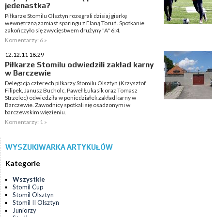
jedenastka?
Piłkarze Stomilu Olsztyn rozegrali dzisiaj gierkę
wewnętrzną zamiast sparingu z Elaną Toruń. Spotkanie
zakończyło się zwycięstwem drużyny "A" 6:4.
Komentarzy: 6 »
12.12.11 18:29
Piłkarze Stomilu odwiedzili zakład karny
w Barczewie
Delegacja czterech piłkarzy Stomilu Olsztyn (Krzysztof
Filipek, Janusz Bucholc, Paweł Łukasik oraz Tomasz
Strzelec) odwiedziła w poniedziałek zakład karny w
Barczewie. Zawodnicy spotkali się osadzonymi w
barczewskim więzieniu.
Komentarzy: 1 »
WYSZUKIWARKA ARTYKUŁÓW
Kategorie
Wszystkie
Stomil Cup
Stomil Olsztyn
Stomil II Olsztyn
Juniorzy