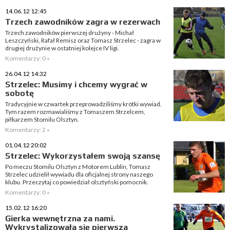
14.06.12 12:45
Trzech zawodników zagra w rezerwach
Trzech zawodników pierwszej drużyny - Michał
Leszczyński, Rafał Remisz oraz Tomasz Strzelec - zagra w
drugiej drużynie w ostatniej kolejce IV ligi.
Komentarzy: 0 »
26.04.12 14:32
Strzelec: Musimy i chcemy wygrać w
sobotę
Tradycyjnie w czwartek przeprowadziliśmy krótki wywiad.
Tym razem rozmawialiśmy z Tomaszem Strzelcem,
piłkarzem Stomilu Olsztyn.
Komentarzy: 2 »
01.04.12 20:02
Strzelec: Wykorzystałem swoją szansę
Po meczu Stomilu Olsztyn z Motorem Lublin, Tomasz
Strzelec udzielił wywiadu dla oficjalnej strony naszego
klubu. Przeczytaj co powiedział olsztyński pomocnik.
Komentarzy: 0 »
15.02.12 16:20
Gierka wewnętrzna za nami.
Wykrystalizowała się pierwsza