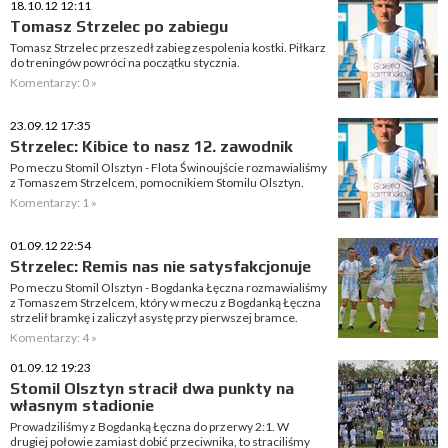
18.10.12 12:11
Tomasz Strzelec po zabiegu
Tomasz Strzelec przeszedł zabieg zespolenia kostki. Piłkarz
do treningów powróci na początku stycznia.
Komentarzy: 0 »
23.09.12 17:35
Strzelec: Kibice to nasz 12. zawodnik
Po meczu Stomil Olsztyn - Flota Świnoujście rozmawialiśmy
z Tomaszem Strzelcem, pomocnikiem Stomilu Olsztyn.
Komentarzy: 1 »
01.09.12 22:54
Strzelec: Remis nas nie satysfakcjonuje
Po meczu Stomil Olsztyn - Bogdanka Łęczna rozmawialiśmy
z Tomaszem Strzelcem, który w meczu z Bogdanką Łęczna
strzelił bramkę i zaliczył asystę przy pierwszej bramce.
Komentarzy: 4 »
01.09.12 19:23
Stomil Olsztyn stracił dwa punkty na
własnym stadionie
Prowadziliśmy z Bogdanką Łęczna do przerwy 2:1. W
drugiej połowie zamiast dobić przeciwnika, to straciliśmy