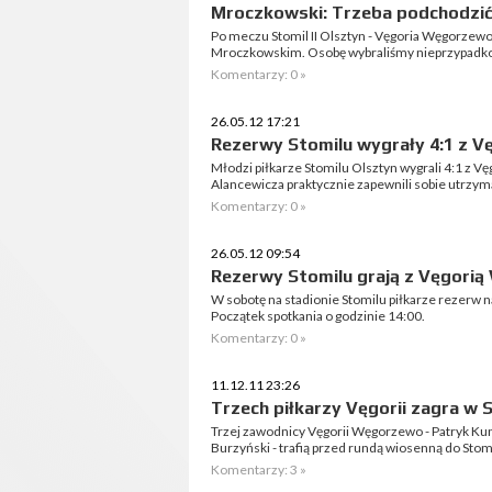
Mroczkowski: Trzeba podchodzić
Po meczu Stomil II Olsztyn - Vęgoria Węgorze
Mroczkowskim. Osobę wybraliśmy nieprzypadk
Komentarzy: 0 »
26.05.12 17:21
Rezerwy Stomilu wygrały 4:1 z 
Młodzi piłkarze Stomilu Olsztyn wygrali 4:1 z 
Alancewicza praktycznie zapewnili sobie utrzyma
Komentarzy: 0 »
26.05.12 09:54
Rezerwy Stomilu grają z Vęgori
W sobotę na stadionie Stomilu piłkarze rezerw 
Początek spotkania o godzinie 14:00.
Komentarzy: 0 »
11.12.11 23:26
Trzech piłkarzy Vęgorii zagra w 
Trzej zawodnicy Vęgorii Węgorzewo - Patryk Ku
Burzyński - trafią przed rundą wiosenną do Stomi
Komentarzy: 3 »