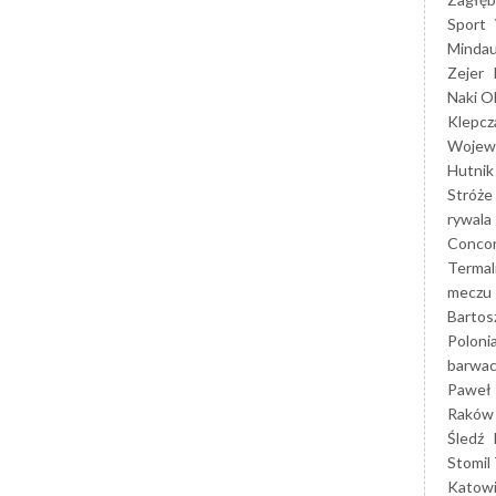
Sport
Mindau
Zejer
Naki O
Klepcz
Wojewó
Hutnik
Stróże
rywala
Concor
Termal
meczu
Bartos
Poloni
barwac
Paweł 
Raków
Śledź
Stomil 
Katow