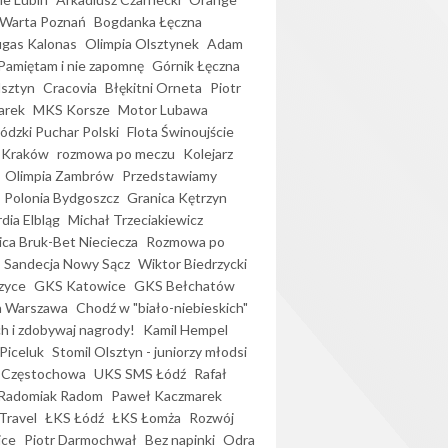
Warta Poznań
Bogdanka Łęczna
gas Kalonas
Olimpia Olsztynek
Adam
Pamiętam i nie zapomnę
Górnik Łęczna
lsztyn
Cracovia
Błękitni Orneta
Piotr
arek
MKS Korsze
Motor Lubawa
dzki Puchar Polski
Flota Świnoujście
 Kraków
rozmowa po meczu
Kolejarz
Olimpia Zambrów
Przedstawiamy
Polonia Bydgoszcz
Granica Kętrzyn
dia Elbląg
Michał Trzeciakiewicz
ica Bruk-Bet Nieciecza
Rozmowa po
Sandecja Nowy Sącz
Wiktor Biedrzycki
zyce
GKS Katowice
GKS Bełchatów
a Warszawa
Chodź w "biało-niebieskich"
h i zdobywaj nagrody!
Kamil Hempel
Piceluk
Stomil Olsztyn - juniorzy młodsi
 Częstochowa
UKS SMS Łódź
Rafał
Radomiak Radom
Paweł Kaczmarek
Travel
ŁKS Łódź
ŁKS Łomża
Rozwój
ice
Piotr Darmochwał
Bez napinki
Odra