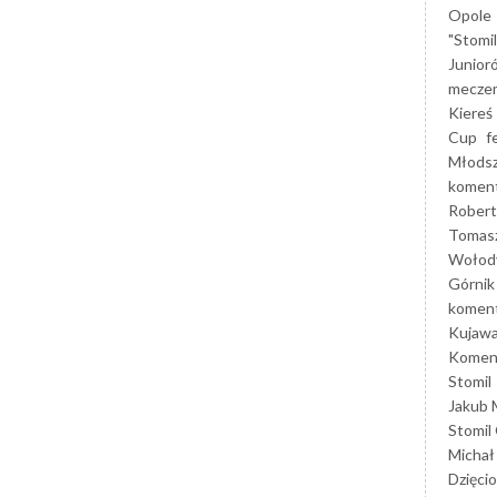
Opole
"Stomi
Junior
mecze
Kiereś
Cup
f
Młods
koment
Robert
Tomas
Wołod
Górnik
koment
Kujaw
Koment
Stomil
Jakub 
Stomil
Michał
Dzięcio