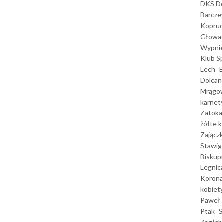
DKS Do
Barcz
Kopruc
Głowa
Wypni
Klub S
Lech
Dolcan
Mrągo
karnet
Zatoka
żółte k
Zającz
Stawig
Biskup
Legnic
Korona
kobiet
Paweł 
Ptak
Zagłęb