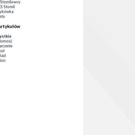
Stomilowcy
 Stomil
zykówka
ety
artykułów
ystkie
domość
rzenie
kuł
iad
eton