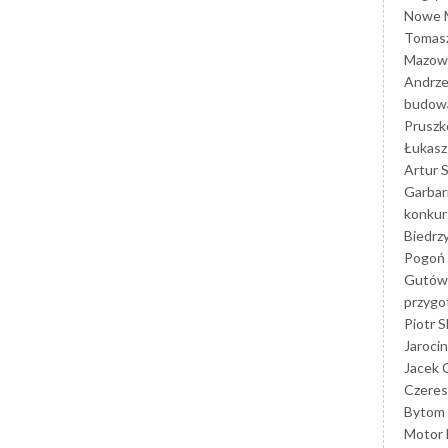
Nowe M
Tomasz
Mazowi
Andrze
budowa
Prusz
Łukasz 
Artur 
Garbar
konkur
Biedrz
Pogoń 
Gutów
przyg
Piotr S
Jarocin
Jacek 
Czeres
Bytom
Motor 