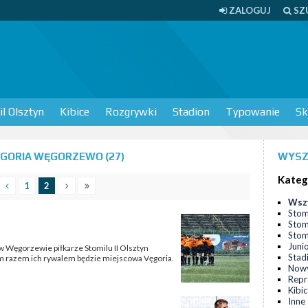
ZALOGUJ
SZ
l Olsztyn
Kibice
Rozgrywki
Stadion
Typowanie
Sk
GORIA WĘGORZEWO (27)
WYSZ
Kateg
1
2
Wsz
Stom
Stom
Stomi
Juni
 w Węgorzewie piłkarze Stomilu II Olsztyn
Stad
Tym razem ich rywalem będzie miejscowa Vęgoria.
Nowy
Repr
Kibi
Inne