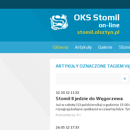
OKS Stomil
on-line
stomil.olsztyn.pl
Główna
Artykuły
Galerie
Stomi
ARTYKUŁY OZNACZONE TAGIEM VĘ
12.10.12 11:32
Stomil II jedzie do Węgorzewa
Już w sobotę (13 października) o godzinie 15:00
rozegrają kolejne spotkanie w czwartej lidze. 
Komentarzy: 0 »
26.05.12 17:33