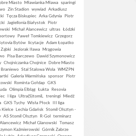
bre Miasto
Mławianka Mława
sparingi
ewo
Zin Stadion
wywiad
Arkadiusz
ki
Tęcza Biskupiec
Arka Gdynia
Piotr
cki
Jagiellonia Białystok
Piotr
ewski
Michał Alancewicz
ultras
Łódzki
portowy
Paweł Tomkiewicz
Grzegorz
Bytovia Bytów
licytacje
Adam Łopatko
 Ząbki
Jeziorak Iława
Mrągowia
wo
Pisa Barczewo
Dawid Szymonowicz
y
Chojniczanka Chojnice
Dobre Miasto
 Braniewo
Stal Stalowa Wola
WMZPN
artki
Galeria Warmińska
sponsor
Piotr
kowski
Rominta Gołdap
GKS
uda
Olimpia Elbląg
Łukta
Resovia
iec
I liga
Ultra(S)tomiL
treningi
Miedź
a
GKS Tychy
Wisła Płock
III liga
 Kielce
Lechia Gdańsk
Stomil Olsztyn -
y
AS Stomil Olsztyn
R-Gol
terminarz
Alancewicz
Michał Glanowski
Tomasz
Szymon Kaźmierowski
Górnik Zabrze
ie Lubin
Arkadiusz Czarnecki
Orange