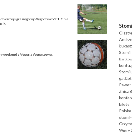
 czwartej ligi z Vęgorią Węgorzewo 2:1. Obie
sik.
Stomi
Olszty
Andrze
Łukasz
Stomil 
w ten weekend z Vęgorią Węgorzewo.
Bartkow
kontuz
Stomil
gadżet
Paweł 
Znicz B
konfer
bilety
Polska
stomil-
Grzym
Wigry 