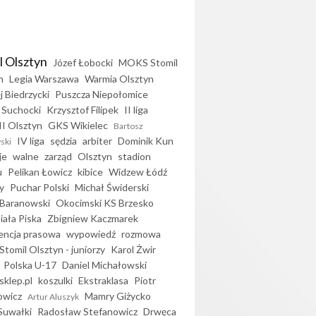
l Olsztyn
Józef Łobocki
MOKS Stomil
n
Legia Warszawa
Warmia Olsztyn
j Biedrzycki
Puszcza Niepołomice
 Suchocki
Krzysztof Filipek
II liga
II Olsztyn
GKS Wikielec
Bartosz
IV liga
sędzia
arbiter
Dominik Kun
ski
je
walne
zarząd
Olsztyn
stadion
u
Pelikan Łowicz
kibice
Widzew Łódź
y
Puchar Polski
Michał Świderski
Baranowski
Okocimski KS Brzesko
iała Piska
Zbigniew Kaczmarek
encja prasowa
wypowiedź
rozmowa
Stomil Olsztyn - juniorzy
Karol Żwir
Polska U-17
Daniel Michałowski
sklep.pl
koszulki
Ekstraklasa
Piotr
owicz
Mamry Giżycko
Artur Aluszyk
Suwałki
Radosław Stefanowicz
Drwęca