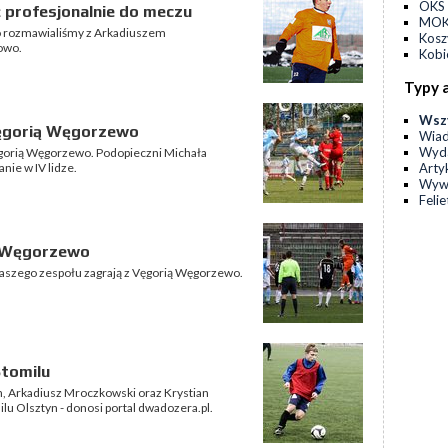
OKS 
 profesjonalnie do meczu
MOKS
wo rozmawialiśmy z Arkadiuszem
Kos
owo.
Kobi
Typy 
Wsz
Vęgorią Węgorzewo
Wia
Wyda
Vęgorią Węgorzewo. Podopieczni Michała
Arty
nie w IV lidze.
Wyw
Feli
ą Węgorzewo
naszego zespołu zagrają z Vęgorią Węgorzewo.
Stomilu
n, Arkadiusz Mroczkowski oraz Krystian
lu Olsztyn - donosi portal dwadozera.pl.