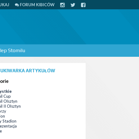
UKAJ
FORUM KIBICÓW
lep Stomilu
UKIWARKA ARTYKUŁÓW
orie
ystkie
il Cup
il Olsztyn
l II Olsztyn
orzy
ion
 Stadion
ezentacja
ce