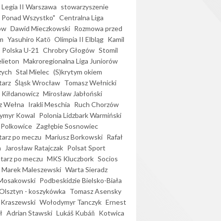
Legia II Warszawa
stowarzyszenie
l Ponad Wszystko"
Centralna Liga
ów
Dawid Mieczkowski
Rozmowa przed
m
Yasuhiro Katō
Olimpia II Elbląg
Kamil
Polska U-21
Chrobry Głogów
Stomil
elieton
Makroregionalna Liga Juniorów
zych
Stal Mielec
(S)krytym okiem
arz
Śląsk Wrocław
Tomasz Wełnicki
 Kiłdanowicz
Mirosław Jabłoński
z Wełna
Irakli Meschia
Ruch Chorzów
ymyr Kowal
Polonia Lidzbark Warmiński
 Polkowice
Zagłębie Sosnowiec
arz po meczu
Mariusz Borkowski
Rafał
a
Jarosław Ratajczak
Polsat Sport
arz po meczu
MKS Kluczbork
Socios
Marek Maleszewski
Warta Sieradz
Mosakowski
Podbeskidzie Bielsko-Biała
 Olsztyn - koszykówka
Tomasz Asensky
 Kraszewski
Wołodymyr Tanczyk
Ernest
ł
Adrian Stawski
Lukáš Kubáň
Kotwica