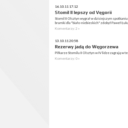
16.10.11 17:12
Stomil II lepszy od Vęgorii
Stomil II Olsztyn wygrał w dzisiejszym spotkaniu
bramki dla "biało-niebieskich" zdobył Paweł Łuka
Komentarzy: 2 »
13.10.11 20:58
Rezerwy jadą do Węgorzewa
Piłkarze Stomilu II Olsztyn w IV lidze zagrają 
Komentarzy: 0 »