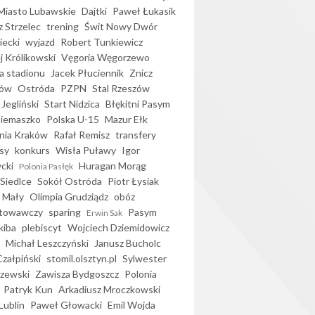
iasto Lubawskie
Dajtki
Paweł Łukasik
 Strzelec
trening
Świt Nowy Dwór
ecki
wyjazd
Robert Tunkiewicz
j Królikowski
Vęgoria Węgorzewo
 stadionu
Jacek Płuciennik
Znicz
ków
Ostróda
PZPN
Stal Rzeszów
Jegliński
Start Nidzica
Błękitni Pasym
Siemaszko
Polska U-15
Mazur Ełk
nia Kraków
Rafał Remisz
transfery
sy
konkurs
Wisła Puławy
Igor
ycki
Huragan Morąg
Polonia Pasłęk
Siedlce
Sokół Ostróda
Piotr Łysiak
 Mały
Olimpia Grudziądz
obóz
otowawczy
sparing
Pasym
Erwin Sak
kiba
plebiscyt
Wojciech Dziemidowicz
Michał Leszczyński
Janusz Bucholc
Czałpiński
stomil.olsztyn.pl
Sylwester
zewski
Zawisza Bydgoszcz
Polonia
Patryk Kun
Arkadiusz Mroczkowski
Lublin
Paweł Głowacki
Emil Wojda