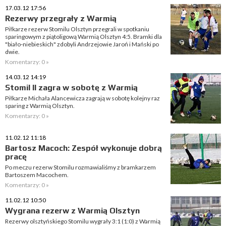
17.03.12 17:56
Rezerwy przegrały z Warmią
Piłkarze rezerw Stomilu Olsztyn przegrali w spotkaniu
sparingowym z piątoligową Warmią Olsztyn 4:5. Bramki dla
"biało-niebieskich" zdobyli Andrzejowie Jaroń i Mański po
dwie.
Komentarzy: 0 »
14.03.12 14:19
Stomil II zagra w sobotę z Warmią
Piłkarze Michała Alancewicza zagrają w sobotę kolejny raz
sparing z Warmią Olsztyn.
Komentarzy: 0 »
11.02.12 11:18
Bartosz Macoch: Zespół wykonuje dobrą
pracę
Po meczu rezerw Stomilu rozmawialiśmy z bramkarzem
Bartoszem Macochem.
Komentarzy: 0 »
11.02.12 10:50
Wygrana rezerw z Warmią Olsztyn
Rezerwy olsztyńskiego Stomilu wygrały 3:1 (1:0) z Warmią