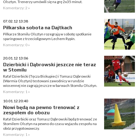
Olsztyn. Trenerzy umówili się na grę 2x35 minut.
Komentarzy: 2 »
07.02.12 13:38
Piłkarska sobota na Dajtkach
Piłkarze Stomilu Olsztyn rozegrają w sobotę spotkanie
sparingowe z trzecioligowym Lechem Rypin.
Komentarzy: 0 »
20.01.12 13:06
Dzierbicki i Dąbrowski jeszcze nie teraz
w Stomilu
Rafał Dzierbicki (Tęcza Biskupiec) i Tomasz Dąbrowski
(Warmia Olsztyn) testowani zawodnicy w rundzie
wiosennej nie zagrają jeszcze w barwach Stomilu Olsztyn.
Komentarzy: 1 »
10.01.12 20:40
Nowi będą na pewno trenować z
zespołem do obozu
Rafał Dzierbicki oraz Tomasz Dąbrowski będą trenować ze
Stomilem Olsztyn na pewno do czasu wyjazdu zespołu na
obóz przygotowawczy.
Komentarzy: 1 »