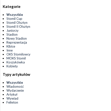
Kategorie
Wszystkie
Stomil Cup
Stomil Olsztyn
Stomil II Olsztyn
Juniorzy
Stadion
Nowy Stadion
Reprezentacja
Kibice
Inne
OKS Stomilowcy
MOKS Stomil
Koszykówka
Kobiety
Typy artykułów
Wszystkie
Wiadomość
Wydarzenie
Artykuł
Wywiad
Felieton