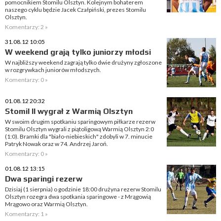
pomocnikiem Stomilu Olsztyn. Kolejnym bohaterem
naszego cyklu będzie Jacek Czałpiński, prezes Stomilu
Olsztyn.
Komentarzy: 2 »
31.08.12 10:05
W weekend grają tylko juniorzy młodsi
W najbliższy weekend zagrają tylko dwie drużyny zgłoszone
w rozgrywkach juniorów młodszych.
Komentarzy: 0 »
01.08.12 20:32
Stomil II wygrał z Warmią Olsztyn
W swoim drugim spotkaniu sparingowym piłkarze rezerw
Stomilu Olsztyn wygrali z piątoligową Warmią Olsztyn 2:0
(1:0). Bramki dla "biało-niebieskich" zdobyli w 7. minucie
Patryk Nowak oraz w 74. Andrzej Jaroń.
Komentarzy: 0 »
01.08.12 13:15
Dwa sparingi rezerw
Dzisiaj (1 sierpnia) o godzinie 18:00 drużyna rezerw Stomilu
Olsztyn rozegra dwa spotkania sparingowe - z Mrągowią
Mrągowo oraz Warmią Olsztyn.
Komentarzy: 1 »