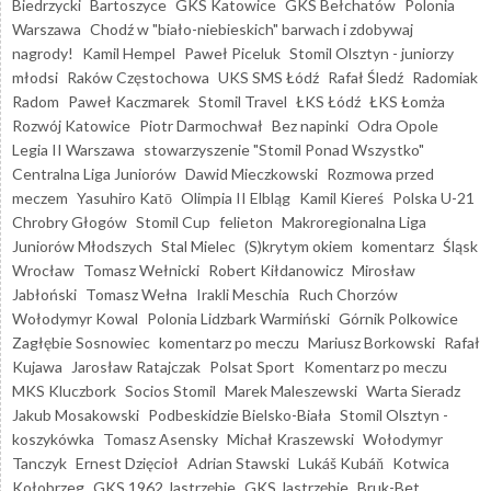
Biedrzycki
Bartoszyce
GKS Katowice
GKS Bełchatów
Polonia
Warszawa
Chodź w "biało-niebieskich" barwach i zdobywaj
nagrody!
Kamil Hempel
Paweł Piceluk
Stomil Olsztyn - juniorzy
młodsi
Raków Częstochowa
UKS SMS Łódź
Rafał Śledź
Radomiak
Radom
Paweł Kaczmarek
Stomil Travel
ŁKS Łódź
ŁKS Łomża
Rozwój Katowice
Piotr Darmochwał
Bez napinki
Odra Opole
Legia II Warszawa
stowarzyszenie "Stomil Ponad Wszystko"
Centralna Liga Juniorów
Dawid Mieczkowski
Rozmowa przed
meczem
Yasuhiro Katō
Olimpia II Elbląg
Kamil Kiereś
Polska U-21
Chrobry Głogów
Stomil Cup
felieton
Makroregionalna Liga
Juniorów Młodszych
Stal Mielec
(S)krytym okiem
komentarz
Śląsk
Wrocław
Tomasz Wełnicki
Robert Kiłdanowicz
Mirosław
Jabłoński
Tomasz Wełna
Irakli Meschia
Ruch Chorzów
Wołodymyr Kowal
Polonia Lidzbark Warmiński
Górnik Polkowice
Zagłębie Sosnowiec
komentarz po meczu
Mariusz Borkowski
Rafał
Kujawa
Jarosław Ratajczak
Polsat Sport
Komentarz po meczu
MKS Kluczbork
Socios Stomil
Marek Maleszewski
Warta Sieradz
Jakub Mosakowski
Podbeskidzie Bielsko-Biała
Stomil Olsztyn -
koszykówka
Tomasz Asensky
Michał Kraszewski
Wołodymyr
Tanczyk
Ernest Dzięcioł
Adrian Stawski
Lukáš Kubáň
Kotwica
Kołobrzeg
GKS 1962 Jastrzębie
GKS Jastrzębie
Bruk-Bet