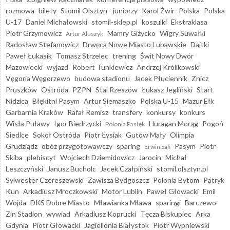
rozmowa
bilety
Stomil Olsztyn - juniorzy
Karol Żwir
Polska
Polska
U-17
Daniel Michałowski
stomil-sklep.pl
koszulki
Ekstraklasa
Piotr Grzymowicz
Mamry Giżycko
Wigry Suwałki
Artur Aluszyk
Radosław Stefanowicz
Drwęca Nowe Miasto Lubawskie
Dajtki
Paweł Łukasik
Tomasz Strzelec
trening
Świt Nowy Dwór
Mazowiecki
wyjazd
Robert Tunkiewicz
Andrzej Królikowski
Vęgoria Węgorzewo
budowa stadionu
Jacek Płuciennik
Znicz
Pruszków
Ostróda
PZPN
Stal Rzeszów
Łukasz Jegliński
Start
Nidzica
Błękitni Pasym
Artur Siemaszko
Polska U-15
Mazur Ełk
Garbarnia Kraków
Rafał Remisz
transfery
konkursy
konkurs
Wisła Puławy
Igor Biedrzycki
Huragan Morąg
Pogoń
Polonia Pasłęk
Siedlce
Sokół Ostróda
Piotr Łysiak
Gutów Mały
Olimpia
Grudziądz
obóz przygotowawczy
sparing
Pasym
Piotr
Erwin Sak
Skiba
plebiscyt
Wojciech Dziemidowicz
Jarocin
Michał
Leszczyński
Janusz Bucholc
Jacek Czałpiński
stomil.olsztyn.pl
Sylwester Czereszewski
Zawisza Bydgoszcz
Polonia Bytom
Patryk
Kun
Arkadiusz Mroczkowski
Motor Lublin
Paweł Głowacki
Emil
Wojda
DKS Dobre Miasto
Mławianka Mława
sparingi
Barczewo
Zin Stadion
wywiad
Arkadiusz Koprucki
Tęcza Biskupiec
Arka
Gdynia
Piotr Głowacki
Jagiellonia Białystok
Piotr Wypniewski