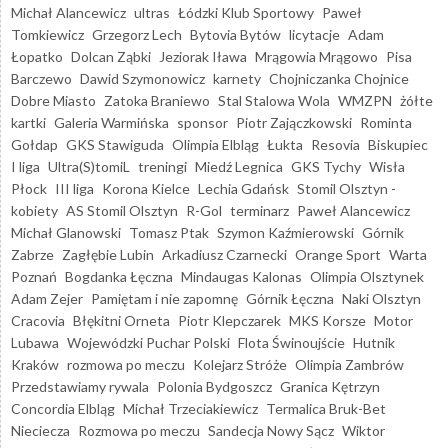
Michał Alancewicz
ultras
Łódzki Klub Sportowy
Paweł
Tomkiewicz
Grzegorz Lech
Bytovia Bytów
licytacje
Adam
Łopatko
Dolcan Ząbki
Jeziorak Iława
Mrągowia Mrągowo
Pisa
Barczewo
Dawid Szymonowicz
karnety
Chojniczanka Chojnice
Dobre Miasto
Zatoka Braniewo
Stal Stalowa Wola
WMZPN
żółte
kartki
Galeria Warmińska
sponsor
Piotr Zajączkowski
Rominta
Gołdap
GKS Stawiguda
Olimpia Elbląg
Łukta
Resovia
Biskupiec
I liga
Ultra(S)tomiL
treningi
Miedź Legnica
GKS Tychy
Wisła
Płock
III liga
Korona Kielce
Lechia Gdańsk
Stomil Olsztyn -
kobiety
AS Stomil Olsztyn
R-Gol
terminarz
Paweł Alancewicz
Michał Glanowski
Tomasz Ptak
Szymon Kaźmierowski
Górnik
Zabrze
Zagłębie Lubin
Arkadiusz Czarnecki
Orange Sport
Warta
Poznań
Bogdanka Łęczna
Mindaugas Kalonas
Olimpia Olsztynek
Adam Zejer
Pamiętam i nie zapomnę
Górnik Łęczna
Naki Olsztyn
Cracovia
Błękitni Orneta
Piotr Klepczarek
MKS Korsze
Motor
Lubawa
Wojewódzki Puchar Polski
Flota Świnoujście
Hutnik
Kraków
rozmowa po meczu
Kolejarz Stróże
Olimpia Zambrów
Przedstawiamy rywala
Polonia Bydgoszcz
Granica Kętrzyn
Concordia Elbląg
Michał Trzeciakiewicz
Termalica Bruk-Bet
Nieciecza
Rozmowa po meczu
Sandecja Nowy Sącz
Wiktor