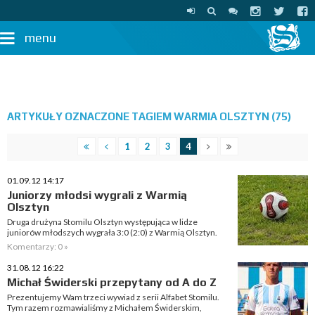
menu
ARTYKUŁY OZNACZONE TAGIEM WARMIA OLSZTYN (75)
1
2
3
4
01.09.12 14:17
Juniorzy młodsi wygrali z Warmią
Olsztyn
Druga drużyna Stomilu Olsztyn występująca w lidze
juniorów młodszych wygrała 3:0 (2:0) z Warmią Olsztyn.
Komentarzy: 0 »
31.08.12 16:22
Michał Świderski przepytany od A do Z
Prezentujemy Wam trzeci wywiad z serii Alfabet Stomilu.
Tym razem rozmawialiśmy z Michałem Świderskim,