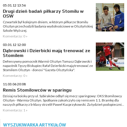
05.01.12 13:56
Drugi dzień badań piłkarzy Stomilu w
OSW
Czwartek był kolejnym dniem, w którym piłkarze Stomilu
Olsztyn przechodzili badania wydolnościowe w Olsztyńskiej
Szkole Wyższej.
Komentarzy: 0 »
03.01.12 12:00
Dąbrowski i Dzierbicki mają trenować ze
Stomilem
Defensywny pomocnik Warmii Olsztyn Tomasz Dąbrowski i
napastnik Tęczy Biskupiec Rafał Dzierbicki mają trenować ze
Stomilem Olsztyn - donosi "Gazeta Olsztyńska".
Komentarzy: 0 »
11.03.06 20:08
Remis Stomilowców w sparingu
Dzisiaj na boisku przy ul. Sybiraków odbył się mecz sparingowy: OKS Stomilowcy
Olsztyn - Warmia Olsztyn. Spotkanie zakończyło się remisem 1:1. Bramkę dla
naszych piłkarzy z b-klasy strzelił Paweł Kacprzykowski. Za tydzień podopieczni...
Komentarzy: 1 »
WYSZUKIWARKA ARTYKUŁÓW