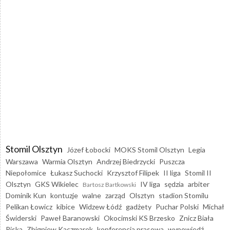
Stomil Olsztyn
Józef Łobocki
MOKS Stomil Olsztyn
Legia
Warszawa
Warmia Olsztyn
Andrzej Biedrzycki
Puszcza
Niepołomice
Łukasz Suchocki
Krzysztof Filipek
II liga
Stomil II
Olsztyn
GKS Wikielec
IV liga
sędzia
arbiter
Bartosz Bartkowski
Dominik Kun
kontuzje
walne
zarząd
Olsztyn
stadion Stomilu
Pelikan Łowicz
kibice
Widzew Łódź
gadżety
Puchar Polski
Michał
Świderski
Paweł Baranowski
Okocimski KS Brzesko
Znicz Biała
Piska
Zbigniew Kaczmarek
konferencja prasowa
wypowiedź