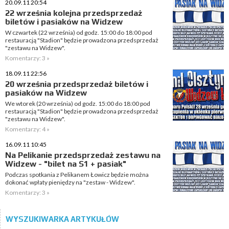
20.09.11 20:54
22 września kolejna przedsprzedaż
biletów i pasiaków na Widzew
W czwartek (22 września) od godz. 15:00 do 18:00 pod
restauracją "Stadion" będzie prowadzona przedsprzedaż
"zestawu na Widzew".
Komentarzy: 3 »
18.09.11 22:56
20 września przedsprzedaż biletów i
pasiaków na Widzew
We wtorek (20 września) od godz. 15:00 do 18:00 pod
restauracją "Stadion" będzie prowadzona przedsprzedaż
"zestawu na Widzew".
Komentarzy: 4 »
16.09.11 10:45
Na Pelikanie przedsprzedaż zestawu na
Widzew - "bilet na S1 + pasiak"
Podczas spotkania z Pelikanem Łowicz będzie można
dokonać wpłaty pieniędzy na "zestaw - Widzew".
Komentarzy: 3 »
WYSZUKIWARKA ARTYKUŁÓW