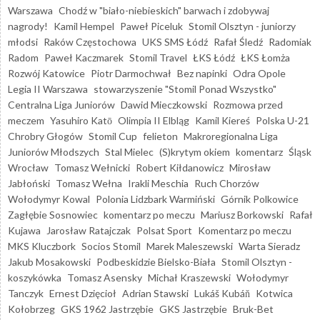
Warszawa
Chodź w "biało-niebieskich" barwach i zdobywaj
nagrody!
Kamil Hempel
Paweł Piceluk
Stomil Olsztyn - juniorzy
młodsi
Raków Częstochowa
UKS SMS Łódź
Rafał Śledź
Radomiak
Radom
Paweł Kaczmarek
Stomil Travel
ŁKS Łódź
ŁKS Łomża
Rozwój Katowice
Piotr Darmochwał
Bez napinki
Odra Opole
Legia II Warszawa
stowarzyszenie "Stomil Ponad Wszystko"
Centralna Liga Juniorów
Dawid Mieczkowski
Rozmowa przed
meczem
Yasuhiro Katō
Olimpia II Elbląg
Kamil Kiereś
Polska U-21
Chrobry Głogów
Stomil Cup
felieton
Makroregionalna Liga
Juniorów Młodszych
Stal Mielec
(S)krytym okiem
komentarz
Śląsk
Wrocław
Tomasz Wełnicki
Robert Kiłdanowicz
Mirosław
Jabłoński
Tomasz Wełna
Irakli Meschia
Ruch Chorzów
Wołodymyr Kowal
Polonia Lidzbark Warmiński
Górnik Polkowice
Zagłębie Sosnowiec
komentarz po meczu
Mariusz Borkowski
Rafał
Kujawa
Jarosław Ratajczak
Polsat Sport
Komentarz po meczu
MKS Kluczbork
Socios Stomil
Marek Maleszewski
Warta Sieradz
Jakub Mosakowski
Podbeskidzie Bielsko-Biała
Stomil Olsztyn -
koszykówka
Tomasz Asensky
Michał Kraszewski
Wołodymyr
Tanczyk
Ernest Dzięcioł
Adrian Stawski
Lukáš Kubáň
Kotwica
Kołobrzeg
GKS 1962 Jastrzębie
GKS Jastrzębie
Bruk-Bet