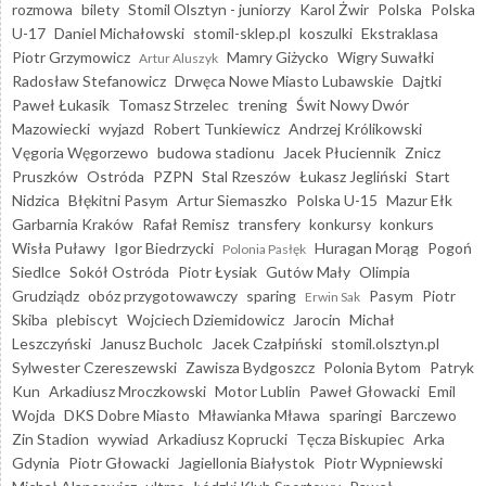
rozmowa
bilety
Stomil Olsztyn - juniorzy
Karol Żwir
Polska
Polska
U-17
Daniel Michałowski
stomil-sklep.pl
koszulki
Ekstraklasa
Piotr Grzymowicz
Mamry Giżycko
Wigry Suwałki
Artur Aluszyk
Radosław Stefanowicz
Drwęca Nowe Miasto Lubawskie
Dajtki
Paweł Łukasik
Tomasz Strzelec
trening
Świt Nowy Dwór
Mazowiecki
wyjazd
Robert Tunkiewicz
Andrzej Królikowski
Vęgoria Węgorzewo
budowa stadionu
Jacek Płuciennik
Znicz
Pruszków
Ostróda
PZPN
Stal Rzeszów
Łukasz Jegliński
Start
Nidzica
Błękitni Pasym
Artur Siemaszko
Polska U-15
Mazur Ełk
Garbarnia Kraków
Rafał Remisz
transfery
konkursy
konkurs
Wisła Puławy
Igor Biedrzycki
Huragan Morąg
Pogoń
Polonia Pasłęk
Siedlce
Sokół Ostróda
Piotr Łysiak
Gutów Mały
Olimpia
Grudziądz
obóz przygotowawczy
sparing
Pasym
Piotr
Erwin Sak
Skiba
plebiscyt
Wojciech Dziemidowicz
Jarocin
Michał
Leszczyński
Janusz Bucholc
Jacek Czałpiński
stomil.olsztyn.pl
Sylwester Czereszewski
Zawisza Bydgoszcz
Polonia Bytom
Patryk
Kun
Arkadiusz Mroczkowski
Motor Lublin
Paweł Głowacki
Emil
Wojda
DKS Dobre Miasto
Mławianka Mława
sparingi
Barczewo
Zin Stadion
wywiad
Arkadiusz Koprucki
Tęcza Biskupiec
Arka
Gdynia
Piotr Głowacki
Jagiellonia Białystok
Piotr Wypniewski