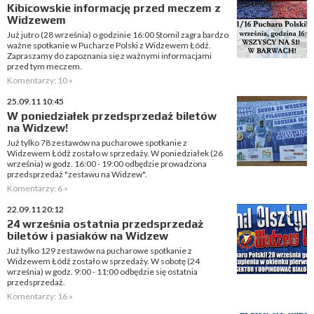
Kibicowskie informację przed meczem z
Widzewem
Już jutro (28 września) o godzinie 16:00 Stomil zagra bardzo
ważne spotkanie w Pucharze Polski z Widzewem Łódź.
Zapraszamy do zapoznania się z ważnymi informacjami
przed tym meczem.
Komentarzy: 10 »
25.09.11 10:45
W poniedziałek przedsprzedaż biletów
na Widzew!
Już tylko 78 zestawów na pucharowe spotkanie z
Widzewem Łódź zostało w sprzedaży. W poniedziałek (26
września) w godz. 16:00 - 19:00 odbędzie prowadzona
przedsprzedaż "zestawu na Widzew".
Komentarzy: 6 »
22.09.11 20:12
24 września ostatnia przedsprzedaż
biletów i pasiaków na Widzew
Już tylko 129 zestawów na pucharowe spotkanie z
Widzewem Łódź zostało w sprzedaży. W sobotę (24
września) w godz. 9:00 - 11:00 odbędzie się ostatnia
przedsprzedaż.
Komentarzy: 16 »