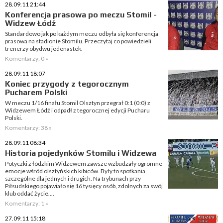
28.09.11 21:44
Konferencja prasowa po meczu Stomil -
Widzew Łódź
Standardowo jak po każdym meczu odbyła się konferencja
prasowa na stadionie Stomilu. Przeczytaj co powiedzieli
trenerzy obydwu jedenastek.
Komentarzy: 0 »
28.09.11 18:07
Koniec przygody z tegorocznym
Pucharem Polski
W meczu 1/16 finału Stomil Olsztyn przegrał 0:1 (0:0) z
Widzewem Łódź i odpadł z tegorocznej edycji Pucharu
Polski.
Komentarzy: 38 »
28.09.11 08:34
Historia pojedynków Stomilu i Widzewa
Potyczki z łódzkim Widzewem zawsze wzbudzały ogromne
emocje wśród olsztyńskich kibiców. Były to spotkania
szczególne dla jednych i drugich. Na trybunach przy
Piłsudskiego pojawiało się 16 tysięcy osób, zdolnych za swój
klub oddać życie....
Komentarzy: 1 »
27.09.11 15:18