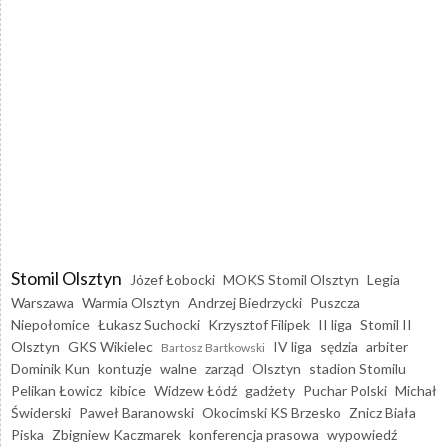
Stomil Olsztyn
Józef Łobocki
MOKS Stomil Olsztyn
Legia
Warszawa
Warmia Olsztyn
Andrzej Biedrzycki
Puszcza
Niepołomice
Łukasz Suchocki
Krzysztof Filipek
II liga
Stomil II
Olsztyn
GKS Wikielec
IV liga
sędzia
arbiter
Bartosz Bartkowski
Dominik Kun
kontuzje
walne
zarząd
Olsztyn
stadion Stomilu
Pelikan Łowicz
kibice
Widzew Łódź
gadżety
Puchar Polski
Michał
Świderski
Paweł Baranowski
Okocimski KS Brzesko
Znicz Biała
Piska
Zbigniew Kaczmarek
konferencja prasowa
wypowiedź