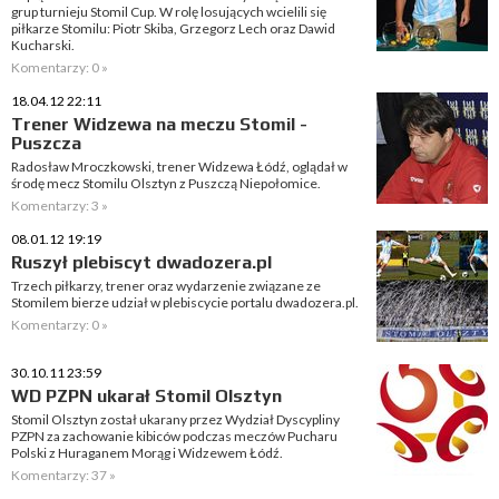
grup turnieju Stomil Cup. W rolę losujących wcielili się
piłkarze Stomilu: Piotr Skiba, Grzegorz Lech oraz Dawid
Kucharski.
Komentarzy: 0 »
18.04.12 22:11
Trener Widzewa na meczu Stomil -
Puszcza
Radosław Mroczkowski, trener Widzewa Łódź, oglądał w
środę mecz Stomilu Olsztyn z Puszczą Niepołomice.
Komentarzy: 3 »
08.01.12 19:19
Ruszył plebiscyt dwadozera.pl
Trzech piłkarzy, trener oraz wydarzenie związane ze
Stomilem bierze udział w plebiscycie portalu dwadozera.pl.
Komentarzy: 0 »
30.10.11 23:59
WD PZPN ukarał Stomil Olsztyn
Stomil Olsztyn został ukarany przez Wydział Dyscypliny
PZPN za zachowanie kibiców podczas meczów Pucharu
Polski z Huraganem Morąg i Widzewem Łódź.
Komentarzy: 37 »