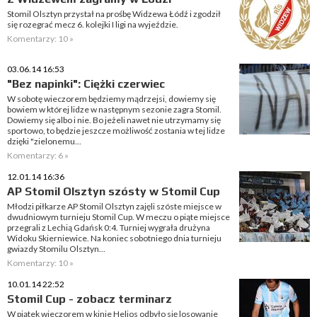
Stomil Olsztyn przystał na prośbę Widzewa Łódź i zgodził
się rozegrać mecz 6. kolejki I ligi na wyjeździe.
Komentarzy: 10 »
03.06.14 16:53
"Bez napinki": Ciężki czerwiec
W sobotę wieczorem będziemy mądrzejsi, dowiemy się
bowiem w której lidze w następnym sezonie zagra Stomil.
Dowiemy się albo i nie. Bo jeżeli nawet nie utrzymamy się
sportowo, to będzie jeszcze możliwość zostania w tej lidze
dzięki "zielonemu...
Komentarzy: 6 »
12.01.14 16:36
AP Stomil Olsztyn szósty w Stomil Cup
Młodzi piłkarze AP Stomil Olsztyn zajęli szóste miejsce w
dwudniowym turnieju Stomil Cup. W meczu o piąte miejsce
przegrali z Lechią Gdańsk 0:4. Turniej wygrała drużyna
Widoku Skierniewice. Na koniec sobotniego dnia turnieju
gwiazdy Stomilu Olsztyn...
Komentarzy: 10 »
10.01.14 22:52
Stomil Cup - zobacz terminarz
W piątek wieczorem w kinie Helios odbyło się losowanie