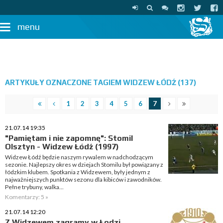
menu
ARTYKUŁY OZNACZONE TAGIEM WIDZEW ŁÓDŹ (137)
1
2
3
4
5
6
7
21.07.14 19:35
"Pamiętam i nie zapomnę": Stomil
Olsztyn - Widzew Łódź (1997)
Widzew Łódź będzie naszym rywalem w nadchodzącym
sezonie. Najlepszy okres w dziejach Stomilu był powiązany z
łódzkim klubem. Spotkania z Widzewem, były jednym z
najważniejszych punktów sezonu dla kibiców i zawodników.
Pełne trybuny, walka...
Komentarzy: 5 »
21.07.14 12:20
Z Widzewem zagramy w Łodzi