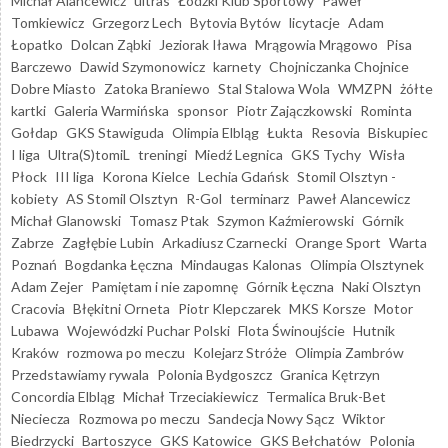
Michał Alancewicz
ultras
Łódzki Klub Sportowy
Paweł
Tomkiewicz
Grzegorz Lech
Bytovia Bytów
licytacje
Adam
Łopatko
Dolcan Ząbki
Jeziorak Iława
Mrągowia Mrągowo
Pisa
Barczewo
Dawid Szymonowicz
karnety
Chojniczanka Chojnice
Dobre Miasto
Zatoka Braniewo
Stal Stalowa Wola
WMZPN
żółte
kartki
Galeria Warmińska
sponsor
Piotr Zajączkowski
Rominta
Gołdap
GKS Stawiguda
Olimpia Elbląg
Łukta
Resovia
Biskupiec
I liga
Ultra(S)tomiL
treningi
Miedź Legnica
GKS Tychy
Wisła
Płock
III liga
Korona Kielce
Lechia Gdańsk
Stomil Olsztyn -
kobiety
AS Stomil Olsztyn
R-Gol
terminarz
Paweł Alancewicz
Michał Glanowski
Tomasz Ptak
Szymon Kaźmierowski
Górnik
Zabrze
Zagłębie Lubin
Arkadiusz Czarnecki
Orange Sport
Warta
Poznań
Bogdanka Łęczna
Mindaugas Kalonas
Olimpia Olsztynek
Adam Zejer
Pamiętam i nie zapomnę
Górnik Łęczna
Naki Olsztyn
Cracovia
Błękitni Orneta
Piotr Klepczarek
MKS Korsze
Motor
Lubawa
Wojewódzki Puchar Polski
Flota Świnoujście
Hutnik
Kraków
rozmowa po meczu
Kolejarz Stróże
Olimpia Zambrów
Przedstawiamy rywala
Polonia Bydgoszcz
Granica Kętrzyn
Concordia Elbląg
Michał Trzeciakiewicz
Termalica Bruk-Bet
Nieciecza
Rozmowa po meczu
Sandecja Nowy Sącz
Wiktor
Biedrzycki
Bartoszyce
GKS Katowice
GKS Bełchatów
Polonia