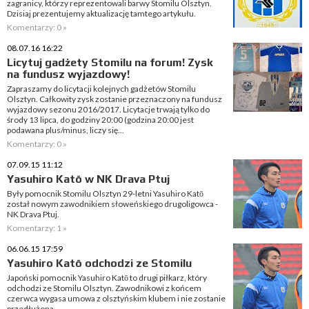
zagranicy, którzy reprezentowali barwy Stomilu Olsztyn.
Dzisiaj prezentujemy aktualizację tamtego artykułu.
Komentarzy: 0 »
08.07.16 16:22
Licytuj gadżety Stomilu na forum! Zysk
na fundusz wyjazdowy!
Zapraszamy do licytacji kolejnych gadżetów Stomilu
Olsztyn. Całkowity zysk zostanie przeznaczony na fundusz
wyjazdowy sezonu 2016/2017. Licytacje trwają tylko do
środy 13 lipca, do godziny 20:00 (godzina 20:00 jest
podawana plus/minus, liczy się...
Komentarzy: 0 »
07.09.15 11:12
Yasuhiro Katō w NK Drava Ptuj
Były pomocnik Stomilu Olsztyn 29-letni Yasuhiro Katō
został nowym zawodnikiem słoweńskiego drugoligowca -
NK Drava Ptuj.
Komentarzy: 1 »
06.06.15 17:59
Yasuhiro Katō odchodzi ze Stomilu
Japoński pomocnik Yasuhiro Katō to drugi piłkarz, który
odchodzi ze Stomilu Olsztyn. Zawodnikowi z końcem
czerwca wygasa umowa z olsztyńskim klubem i nie zostanie
przedłużona.