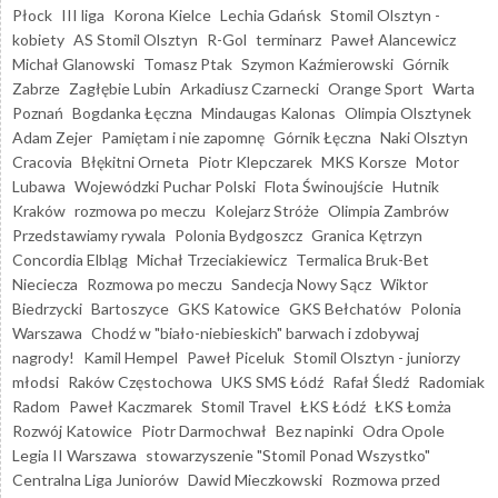
Płock
III liga
Korona Kielce
Lechia Gdańsk
Stomil Olsztyn -
kobiety
AS Stomil Olsztyn
R-Gol
terminarz
Paweł Alancewicz
Michał Glanowski
Tomasz Ptak
Szymon Kaźmierowski
Górnik
Zabrze
Zagłębie Lubin
Arkadiusz Czarnecki
Orange Sport
Warta
Poznań
Bogdanka Łęczna
Mindaugas Kalonas
Olimpia Olsztynek
Adam Zejer
Pamiętam i nie zapomnę
Górnik Łęczna
Naki Olsztyn
Cracovia
Błękitni Orneta
Piotr Klepczarek
MKS Korsze
Motor
Lubawa
Wojewódzki Puchar Polski
Flota Świnoujście
Hutnik
Kraków
rozmowa po meczu
Kolejarz Stróże
Olimpia Zambrów
Przedstawiamy rywala
Polonia Bydgoszcz
Granica Kętrzyn
Concordia Elbląg
Michał Trzeciakiewicz
Termalica Bruk-Bet
Nieciecza
Rozmowa po meczu
Sandecja Nowy Sącz
Wiktor
Biedrzycki
Bartoszyce
GKS Katowice
GKS Bełchatów
Polonia
Warszawa
Chodź w "biało-niebieskich" barwach i zdobywaj
nagrody!
Kamil Hempel
Paweł Piceluk
Stomil Olsztyn - juniorzy
młodsi
Raków Częstochowa
UKS SMS Łódź
Rafał Śledź
Radomiak
Radom
Paweł Kaczmarek
Stomil Travel
ŁKS Łódź
ŁKS Łomża
Rozwój Katowice
Piotr Darmochwał
Bez napinki
Odra Opole
Legia II Warszawa
stowarzyszenie "Stomil Ponad Wszystko"
Centralna Liga Juniorów
Dawid Mieczkowski
Rozmowa przed