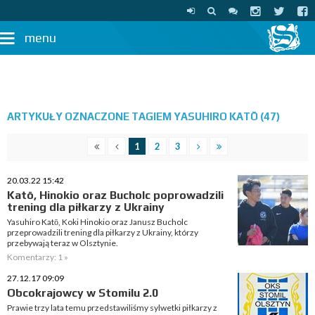
menu
ARTYKUŁY OZNACZONE TAGIEM YASUHIRO KATŌ (47)
1
2
3
20.03.22 15:42
Katō, Hinokio oraz Bucholc poprowadzili
trening dla piłkarzy z Ukrainy
Yasuhiro Katō, Koki Hinokio oraz Janusz Bucholc
przeprowadzili trening dla piłkarzy z Ukrainy, którzy
przebywają teraz w Olsztynie.
Komentarzy: 1 »
27.12.17 09:09
Obcokrajowcy w Stomilu 2.0
Prawie trzy lata temu przedstawiliśmy sylwetki piłkarzy z