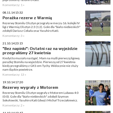
Komentarzy: 1 »
08.11.14 15:32
Porażka rezerw z Warmią
Rezerwy Stomilu Olsztyn przegrały w meczu 16. kolejki IV
ligi z Warmią Olsztyn 2:3 (1:2). Gole dla "biało-niebieskich"
zdobyli Dariusz Cekała oraz Yasuhiro Katō.
Komentarzy: 3 »
21.10.14 23:15
"Bez napinki": Ostatni raz na wyjeździe
przegraliśmy 27 kwietnia
Kiedyś to musiało nastąpić. Mam na myśli pierwszą ligową
porażkę Stomilu na wyjeździe. Pierwszą od 27 kwietnia
kiedy przegraliśmy z GKS-em Tychy. Widocznie nie służy
nam śląskie powietrze.
Komentarzy: 13 »
19.10.14 17:20
Rezerwy wygrały z Motorem
Rezerwy Stomilu Olsztyn wygrały z Motorem Lubawa 4:0
(0:0). Gole dla "biało-niebieskich" zdobyli Szymon
Sokołowski, Yasuhiro Katō (dwa) i Michał Trzeciakiewicz.
Komentarzy: 2 »
11.10.14 13:47