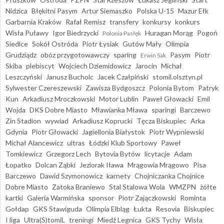
Nidzica
Błękitni Pasym
Artur Siemaszko
Polska U-15
Mazur Ełk
Garbarnia Kraków
Rafał Remisz
transfery
konkursy
konkurs
Wisła Puławy
Igor Biedrzycki
Huragan Morąg
Pogoń
Polonia Pasłęk
Siedlce
Sokół Ostróda
Piotr Łysiak
Gutów Mały
Olimpia
Grudziądz
obóz przygotowawczy
sparing
Pasym
Piotr
Erwin Sak
Skiba
plebiscyt
Wojciech Dziemidowicz
Jarocin
Michał
Leszczyński
Janusz Bucholc
Jacek Czałpiński
stomil.olsztyn.pl
Sylwester Czereszewski
Zawisza Bydgoszcz
Polonia Bytom
Patryk
Kun
Arkadiusz Mroczkowski
Motor Lublin
Paweł Głowacki
Emil
Wojda
DKS Dobre Miasto
Mławianka Mława
sparingi
Barczewo
Zin Stadion
wywiad
Arkadiusz Koprucki
Tęcza Biskupiec
Arka
Gdynia
Piotr Głowacki
Jagiellonia Białystok
Piotr Wypniewski
Michał Alancewicz
ultras
Łódzki Klub Sportowy
Paweł
Tomkiewicz
Grzegorz Lech
Bytovia Bytów
licytacje
Adam
Łopatko
Dolcan Ząbki
Jeziorak Iława
Mrągowia Mrągowo
Pisa
Barczewo
Dawid Szymonowicz
karnety
Chojniczanka Chojnice
Dobre Miasto
Zatoka Braniewo
Stal Stalowa Wola
WMZPN
żółte
kartki
Galeria Warmińska
sponsor
Piotr Zajączkowski
Rominta
Gołdap
GKS Stawiguda
Olimpia Elbląg
Łukta
Resovia
Biskupiec
I liga
Ultra(S)tomiL
treningi
Miedź Legnica
GKS Tychy
Wisła