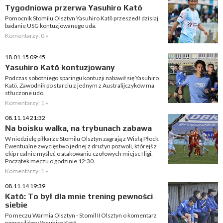
Tygodniowa przerwa Yasuhiro Katō
Pomocnik Stomilu Olsztyn Yasuhiro Katō przeszedł dzisiaj
badanie USG kontuzjowanego uda.
Komentarzy: 0 »
18.01.15 09:45
Yasuhiro Katō kontuzjowany
Podczas sobotniego sparingu kontuzji nabawił się Yasuhiro
Katō. Zawodnik po starciu z jednym z Australijczyków ma
stłuczone udo.
Komentarzy: 1 »
08.11.14 21:32
Na boisku walka, na trybunach zabawa
W niedzielę piłkarze Stomilu Olsztyn zagrają z Wisłą Płock.
Ewentualne zwycięstwo jednej z drużyn pozwoli, którejś z
ekip realnie myśleć o atakowaniu czołowych miejsc I ligi.
Początek meczu o godzinie 12:30.
Komentarzy: 1 »
08.11.14 19:39
Katō: To był dla mnie trening pewności
siebie
Po meczu Warmia Olsztyn - Stomil II Olsztyn o komentarz
poprosiliśmy Yasuhiro Katō.