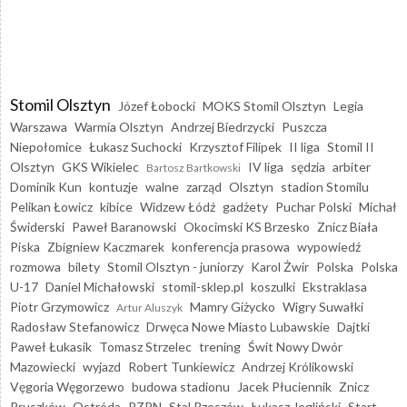
Stomil Olsztyn
Józef Łobocki
MOKS Stomil Olsztyn
Legia
Warszawa
Warmia Olsztyn
Andrzej Biedrzycki
Puszcza
Niepołomice
Łukasz Suchocki
Krzysztof Filipek
II liga
Stomil II
Olsztyn
GKS Wikielec
IV liga
sędzia
arbiter
Bartosz Bartkowski
Dominik Kun
kontuzje
walne
zarząd
Olsztyn
stadion Stomilu
Pelikan Łowicz
kibice
Widzew Łódź
gadżety
Puchar Polski
Michał
Świderski
Paweł Baranowski
Okocimski KS Brzesko
Znicz Biała
Piska
Zbigniew Kaczmarek
konferencja prasowa
wypowiedź
rozmowa
bilety
Stomil Olsztyn - juniorzy
Karol Żwir
Polska
Polska
U-17
Daniel Michałowski
stomil-sklep.pl
koszulki
Ekstraklasa
Piotr Grzymowicz
Mamry Giżycko
Wigry Suwałki
Artur Aluszyk
Radosław Stefanowicz
Drwęca Nowe Miasto Lubawskie
Dajtki
Paweł Łukasik
Tomasz Strzelec
trening
Świt Nowy Dwór
Mazowiecki
wyjazd
Robert Tunkiewicz
Andrzej Królikowski
Vęgoria Węgorzewo
budowa stadionu
Jacek Płuciennik
Znicz
Pruszków
Ostróda
PZPN
Stal Rzeszów
Łukasz Jegliński
Start