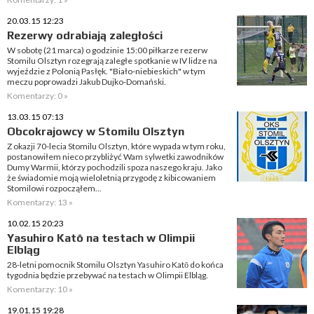
20.03.15 12:23
Rezerwy odrabiają zaległości
W sobotę (21 marca) o godzinie 15:00 piłkarze rezerw
Stomilu Olsztyn rozegrają zaległe spotkanie w IV lidze na
wyjeździe z Polonią Pasłęk. "Biało-niebieskich" w tym
meczu poprowadzi Jakub Dujko-Domański.
Komentarzy: 0 »
13.03.15 07:13
Obcokrajowcy w Stomilu Olsztyn
Z okazji 70-lecia Stomilu Olsztyn, które wypada w tym roku,
postanowiłem nieco przybliżyć Wam sylwetki zawodników
Dumy Warmii, którzy pochodzili spoza naszego kraju. Jako
że świadomie moją wieloletnią przygodę z kibicowaniem
Stomilowi rozpocząłem...
Komentarzy: 13 »
10.02.15 20:23
Yasuhiro Katō na testach w Olimpii
Elbląg
28-letni pomocnik Stomilu Olsztyn Yasuhiro Katō do końca
tygodnia będzie przebywać na testach w Olimpii Elbląg.
Komentarzy: 10 »
19.01.15 19:28