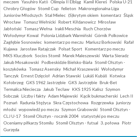
meczem
Yasuhiro Katō
Olimpia II Elbląg
Kamil Kiereś
Polska U-21
Chrobry Głogów
Stomil Cup
felieton
Makroregionalna Liga
Juniorów Młodszych
Stal Mielec
(S)krytym okiem
komentarz
Śląsk
Wrocław
Tomasz Wełnicki
Robert Kiłdanowicz
Mirosław
Jabłoński
Tomasz Wełna
Irakli Meschia
Ruch Chorzów
Wołodymyr Kowal
Polonia Lidzbark Warmiński
Górnik Polkowice
Zagłębie Sosnowiec
komentarz po meczu
Mariusz Borkowski
Rafał
Kujawa
Jarosław Ratajczak
Polsat Sport
Komentarz po meczu
MKS Kluczbork
Socios Stomil
Marek Maleszewski
Warta Sieradz
Jakub Mosakowski
Podbeskidzie Bielsko-Biała
Stomil Olsztyn -
koszykówka
Tomasz Asensky
Michał Kraszewski
Wołodymyr
Tanczyk
Ernest Dzięcioł
Adrian Stawski
Lukáš Kubáň
Kotwica
Kołobrzeg
GKS 1962 Jastrzębie
GKS Jastrzębie
Bruk-Bet
Termalica Nieciecza
Jakub Tecław
KKS 1925 Kalisz
Szymon
Sobczak
Liczby i fakty
Adam Majewski
Kącik bukmacherski
Lech II
Poznań
Radunia Stężyca
Skra Częstochowa
Rozgrzewka
juniorzy
młodsi
wypowiedź po meczu
Szymon Grabowski
Stomil Olsztyn -
CLJ U-17
Stomil Olsztyn - rocznik 2004
statystyki po meczu
Oceniamy piłkarzy Stomilu
Stomil Olsztyn - futsal
3. połowa
Piotr
Gurzęda