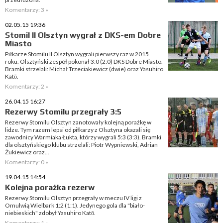
Komentarzy: 3 »
02.05.15 19:36
Stomil II Olsztyn wygrał z DKS-em Dobre
Miasto
Piłkarze Stomilu II Olsztyn wygrali pierwszy raz w 2015
roku. Olsztyński zespół pokonał 3:0 (2:0) DKS Dobre Miasto.
Bramki strzelali: Michał Trzeciakiewicz (dwie) oraz Yasuhiro
Katō.
Komentarzy: 2 »
26.04.15 16:27
Rezerwy Stomilu przegrały 3:5
Rezerwy Stomilu Olsztyn zanotowały kolejną porażkę w
lidze. Tym razem lepsi od piłkarzy z Olsztyna okazali się
zawodnicy Warmiaka Łukta, którzy wygrali 5:3 (3:3). Bramki
dla olsztyńskiego klubu strzelali: Piotr Wypniewski, Adrian
Żukiewicz oraz...
Komentarzy: 0 »
19.04.15 14:54
Kolejna porażka rezerw
Rezerwy Stomilu Olsztyn przegrały w meczu IV ligi z
Omulwią Wielbark 1:2 (1:1). Jedynego gola dla "biało-
niebieskich" zdobył Yasuhiro Katō.
Komentarzy: 1 »