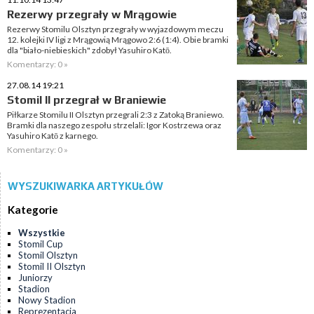
Rezerwy przegrały w Mrągowie
Rezerwy Stomilu Olsztyn przegrały w wyjazdowym meczu
12. kolejki IV ligi z Mrągowią Mrągowo 2:6 (1:4). Obie bramki
dla "biało-niebieskich" zdobył Yasuhiro Katō.
Komentarzy: 0 »
27.08.14 19:21
Stomil II przegrał w Braniewie
Piłkarze Stomilu II Olsztyn przegrali 2:3 z Zatoką Braniewo.
Bramki dla naszego zespołu strzelali: Igor Kostrzewa oraz
Yasuhiro Katō z karnego.
Komentarzy: 0 »
WYSZUKIWARKA ARTYKUŁÓW
Kategorie
Wszystkie
Stomil Cup
Stomil Olsztyn
Stomil II Olsztyn
Juniorzy
Stadion
Nowy Stadion
Reprezentacja