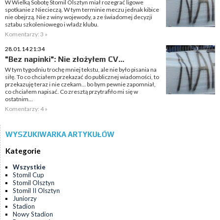
W Wielką Sobotę Stomil Olsztyn miał rozegrać ligowe
spotkanie z Niecieczą. W tym terminie meczu jednak kibice
nie obejrzą. Nie z winy wojewody, a ze świadomej decyzji
sztabu szkoleniowego i władz klubu.
Komentarzy: 3 »
28.01.14 21:34
"Bez napinki": Nie złożyłem CV...
W tym tygodniu trochę mniej tekstu, ale nie było pisania na
siłę. To co chciałem przekazać do publicznej wiadomości, to
przekazuję teraz i nie czekam... bo bym pewnie zapomniał,
co chciałem napisać. Co zresztą przytrafiło mi się w
ostatnim...
Komentarzy: 4 »
WYSZUKIWARKA ARTYKUŁÓW
Kategorie
Wszystkie
Stomil Cup
Stomil Olsztyn
Stomil II Olsztyn
Juniorzy
Stadion
Nowy Stadion