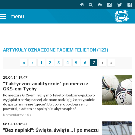
menu
ARTYKUŁY OZNACZONE TAGIEM FELIETON (123)
1
2
3
4
5
6
7
28.04.14 19:47
"Taktyczno-analitycznie" po meczu z
GKS-em Tychy
Po meczu z GKS-em Tychy mój felieton będzie wyjątkowo
wyglądał troszkę inaczej, ale mam nadzieję, że przypadnie
do gustu i mnie nie "zjecie". Bo dopiero po obejrzeniu
powtórki, siadłem na spokojnie, aby to napisać.
Komentarzy: 16 »
08.04.14 18:47
"Bez napinki": Święta, święta... i po meczu