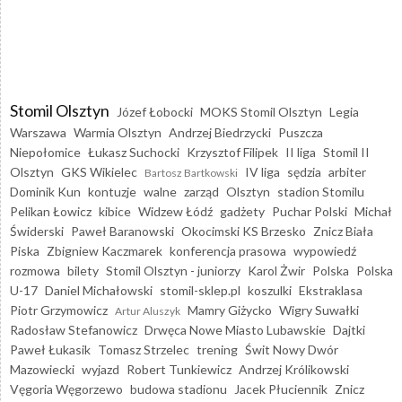
Stomil Olsztyn
Józef Łobocki
MOKS Stomil Olsztyn
Legia
Warszawa
Warmia Olsztyn
Andrzej Biedrzycki
Puszcza
Niepołomice
Łukasz Suchocki
Krzysztof Filipek
II liga
Stomil II
Olsztyn
GKS Wikielec
IV liga
sędzia
arbiter
Bartosz Bartkowski
Dominik Kun
kontuzje
walne
zarząd
Olsztyn
stadion Stomilu
Pelikan Łowicz
kibice
Widzew Łódź
gadżety
Puchar Polski
Michał
Świderski
Paweł Baranowski
Okocimski KS Brzesko
Znicz Biała
Piska
Zbigniew Kaczmarek
konferencja prasowa
wypowiedź
rozmowa
bilety
Stomil Olsztyn - juniorzy
Karol Żwir
Polska
Polska
U-17
Daniel Michałowski
stomil-sklep.pl
koszulki
Ekstraklasa
Piotr Grzymowicz
Mamry Giżycko
Wigry Suwałki
Artur Aluszyk
Radosław Stefanowicz
Drwęca Nowe Miasto Lubawskie
Dajtki
Paweł Łukasik
Tomasz Strzelec
trening
Świt Nowy Dwór
Mazowiecki
wyjazd
Robert Tunkiewicz
Andrzej Królikowski
Vęgoria Węgorzewo
budowa stadionu
Jacek Płuciennik
Znicz