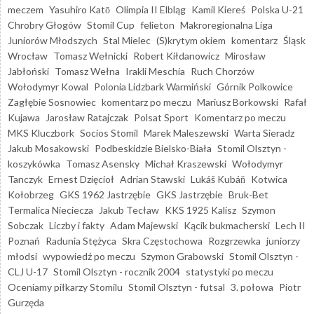
meczem
Yasuhiro Katō
Olimpia II Elbląg
Kamil Kiereś
Polska U-21
Chrobry Głogów
Stomil Cup
felieton
Makroregionalna Liga
Juniorów Młodszych
Stal Mielec
(S)krytym okiem
komentarz
Śląsk
Wrocław
Tomasz Wełnicki
Robert Kiłdanowicz
Mirosław
Jabłoński
Tomasz Wełna
Irakli Meschia
Ruch Chorzów
Wołodymyr Kowal
Polonia Lidzbark Warmiński
Górnik Polkowice
Zagłębie Sosnowiec
komentarz po meczu
Mariusz Borkowski
Rafał
Kujawa
Jarosław Ratajczak
Polsat Sport
Komentarz po meczu
MKS Kluczbork
Socios Stomil
Marek Maleszewski
Warta Sieradz
Jakub Mosakowski
Podbeskidzie Bielsko-Biała
Stomil Olsztyn -
koszykówka
Tomasz Asensky
Michał Kraszewski
Wołodymyr
Tanczyk
Ernest Dzięcioł
Adrian Stawski
Lukáš Kubáň
Kotwica
Kołobrzeg
GKS 1962 Jastrzębie
GKS Jastrzębie
Bruk-Bet
Termalica Nieciecza
Jakub Tecław
KKS 1925 Kalisz
Szymon
Sobczak
Liczby i fakty
Adam Majewski
Kącik bukmacherski
Lech II
Poznań
Radunia Stężyca
Skra Częstochowa
Rozgrzewka
juniorzy
młodsi
wypowiedź po meczu
Szymon Grabowski
Stomil Olsztyn -
CLJ U-17
Stomil Olsztyn - rocznik 2004
statystyki po meczu
Oceniamy piłkarzy Stomilu
Stomil Olsztyn - futsal
3. połowa
Piotr
Gurzęda