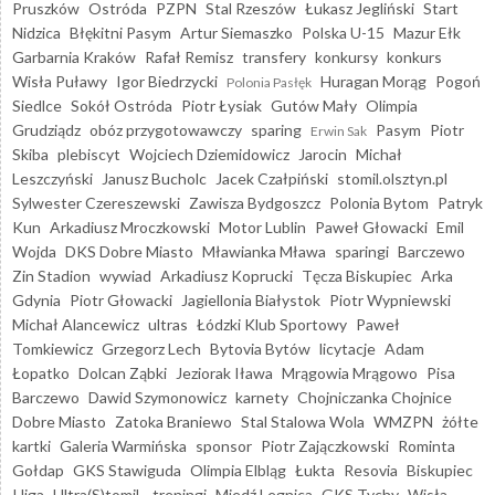
Pruszków
Ostróda
PZPN
Stal Rzeszów
Łukasz Jegliński
Start
Nidzica
Błękitni Pasym
Artur Siemaszko
Polska U-15
Mazur Ełk
Garbarnia Kraków
Rafał Remisz
transfery
konkursy
konkurs
Wisła Puławy
Igor Biedrzycki
Huragan Morąg
Pogoń
Polonia Pasłęk
Siedlce
Sokół Ostróda
Piotr Łysiak
Gutów Mały
Olimpia
Grudziądz
obóz przygotowawczy
sparing
Pasym
Piotr
Erwin Sak
Skiba
plebiscyt
Wojciech Dziemidowicz
Jarocin
Michał
Leszczyński
Janusz Bucholc
Jacek Czałpiński
stomil.olsztyn.pl
Sylwester Czereszewski
Zawisza Bydgoszcz
Polonia Bytom
Patryk
Kun
Arkadiusz Mroczkowski
Motor Lublin
Paweł Głowacki
Emil
Wojda
DKS Dobre Miasto
Mławianka Mława
sparingi
Barczewo
Zin Stadion
wywiad
Arkadiusz Koprucki
Tęcza Biskupiec
Arka
Gdynia
Piotr Głowacki
Jagiellonia Białystok
Piotr Wypniewski
Michał Alancewicz
ultras
Łódzki Klub Sportowy
Paweł
Tomkiewicz
Grzegorz Lech
Bytovia Bytów
licytacje
Adam
Łopatko
Dolcan Ząbki
Jeziorak Iława
Mrągowia Mrągowo
Pisa
Barczewo
Dawid Szymonowicz
karnety
Chojniczanka Chojnice
Dobre Miasto
Zatoka Braniewo
Stal Stalowa Wola
WMZPN
żółte
kartki
Galeria Warmińska
sponsor
Piotr Zajączkowski
Rominta
Gołdap
GKS Stawiguda
Olimpia Elbląg
Łukta
Resovia
Biskupiec
I liga
Ultra(S)tomiL
treningi
Miedź Legnica
GKS Tychy
Wisła