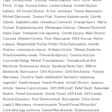
Płock
III liga
Korona Kielce
Lechia Gdańsk
Stomil Olsztyn -
kobiety
AS Stomil Olsztyn
R-Gol
terminarz
Paweł Alancewicz
Michał Glanowski
Tomasz Ptak
Szymon Kaźmierowski
Górnik
Zabrze
Zagłębie Lubin
Arkadiusz Czarnecki
Orange Sport
Warta
Poznań
Bogdanka Łęczna
Mindaugas Kalonas
Olimpia Olsztynek
Adam Zejer
Pamiętam i nie zapomnę
Górnik Łęczna
Naki Olsztyn
Cracovia
Błękitni Orneta
Piotr Klepczarek
MKS Korsze
Motor
Lubawa
Wojewódzki Puchar Polski
Flota Świnoujście
Hutnik
Kraków
rozmowa po meczu
Kolejarz Stróże
Olimpia Zambrów
Przedstawiamy rywala
Polonia Bydgoszcz
Granica Kętrzyn
Concordia Elbląg
Michał Trzeciakiewicz
Termalica Bruk-Bet
Nieciecza
Rozmowa po meczu
Sandecja Nowy Sącz
Wiktor
Biedrzycki
Bartoszyce
GKS Katowice
GKS Bełchatów
Polonia
Warszawa
Chodź w "biało-niebieskich" barwach i zdobywaj
nagrody!
Kamil Hempel
Paweł Piceluk
Stomil Olsztyn - juniorzy
młodsi
Raków Częstochowa
UKS SMS Łódź
Rafał Śledź
Radomiak
Radom
Paweł Kaczmarek
Stomil Travel
ŁKS Łódź
ŁKS Łomża
Rozwój Katowice
Piotr Darmochwał
Bez napinki
Odra Opole
Legia II Warszawa
stowarzyszenie "Stomil Ponad Wszystko"
Centralna Liga Juniorów
Dawid Mieczkowski
Rozmowa przed