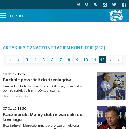
menu
ARTYKUŁY OZNACZONE TAGIEM KONTUZJE (232)
3
4
5
6
7
8
9
10
11
12
10.01.12 19:26
Bucholc powrócił do treningów
Janusz Bucholc, kapitan Stomilu Olsztyn, powrócił w
poniedziałek do treningów z drużyną.
Komentarzy: 0 »
07.01.12 18:50
Kaczmarek: Mamy dobre warunki do
treningu
Bez żadnych kłopotów mijają pierwsze dni okresu