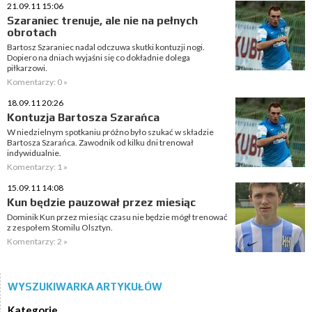
21.09.11 15:06
Szaraniec trenuje, ale nie na pełnych
obrotach
Bartosz Szaraniec nadal odczuwa skutki kontuzji nogi.
Dopiero na dniach wyjaśni się co dokładnie dolega
piłkarzowi.
Komentarzy: 0 »
18.09.11 20:26
Kontuzja Bartosza Szarańca
W niedzielnym spotkaniu próżno było szukać w składzie
Bartosza Szarańca. Zawodnik od kilku dni trenował
indywidualnie.
Komentarzy: 1 »
15.09.11 14:08
Kun będzie pauzował przez miesiąc
Dominik Kun przez miesiąc czasu nie będzie mógł trenować
z zespołem Stomilu Olsztyn.
Komentarzy: 2 »
WYSZUKIWARKA ARTYKUŁÓW
Kategorie