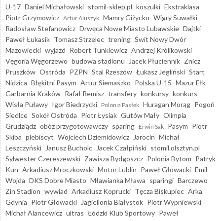
U-17
Daniel Michałowski
stomil-sklep.pl
koszulki
Ekstraklasa
Piotr Grzymowicz
Mamry Giżycko
Wigry Suwałki
Artur Aluszyk
Radosław Stefanowicz
Drwęca Nowe Miasto Lubawskie
Dajtki
Paweł Łukasik
Tomasz Strzelec
trening
Świt Nowy Dwór
Mazowiecki
wyjazd
Robert Tunkiewicz
Andrzej Królikowski
Vęgoria Węgorzewo
budowa stadionu
Jacek Płuciennik
Znicz
Pruszków
Ostróda
PZPN
Stal Rzeszów
Łukasz Jegliński
Start
Nidzica
Błękitni Pasym
Artur Siemaszko
Polska U-15
Mazur Ełk
Garbarnia Kraków
Rafał Remisz
transfery
konkursy
konkurs
Wisła Puławy
Igor Biedrzycki
Huragan Morąg
Pogoń
Polonia Pasłęk
Siedlce
Sokół Ostróda
Piotr Łysiak
Gutów Mały
Olimpia
Grudziądz
obóz przygotowawczy
sparing
Pasym
Piotr
Erwin Sak
Skiba
plebiscyt
Wojciech Dziemidowicz
Jarocin
Michał
Leszczyński
Janusz Bucholc
Jacek Czałpiński
stomil.olsztyn.pl
Sylwester Czereszewski
Zawisza Bydgoszcz
Polonia Bytom
Patryk
Kun
Arkadiusz Mroczkowski
Motor Lublin
Paweł Głowacki
Emil
Wojda
DKS Dobre Miasto
Mławianka Mława
sparingi
Barczewo
Zin Stadion
wywiad
Arkadiusz Koprucki
Tęcza Biskupiec
Arka
Gdynia
Piotr Głowacki
Jagiellonia Białystok
Piotr Wypniewski
Michał Alancewicz
ultras
Łódzki Klub Sportowy
Paweł