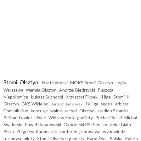
Stomil Olsztyn
Józef Łobocki
MOKS Stomil Olsztyn
Legia
Warszawa
Warmia Olsztyn
Andrzej Biedrzycki
Puszcza
Niepołomice
Łukasz Suchocki
Krzysztof Filipek
II liga
Stomil II
Olsztyn
GKS Wikielec
IV liga
sędzia
arbiter
Bartosz Bartkowski
Dominik Kun
kontuzje
walne
zarząd
Olsztyn
stadion Stomilu
Pelikan Łowicz
kibice
Widzew Łódź
gadżety
Puchar Polski
Michał
Świderski
Paweł Baranowski
Okocimski KS Brzesko
Znicz Biała
Piska
Zbigniew Kaczmarek
konferencja prasowa
wypowiedź
rozmowa
bilety
Stomil Olsztyn - juniorzy
Karol Żwir
Polska
Polska