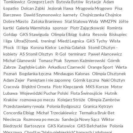
Tomkiewicz
Grzegorz Lech
Bytovia Bytów
licytacje
Adam
Łopatko
Dolcan Ząbki
Jeziorak Iława
Mrągowia Mrągowo
Pisa
Barczewo
Dawid Szymonowicz
karnety
Chojniczanka Chojnice
Dobre Miasto
Zatoka Braniewo
Stal Stalowa Wola
WMZPN
żółte
kartki
Galeria Warmińska
sponsor
Piotr Zajączkowski
Rominta
Gołdap
GKS Stawiguda
Olimpia Elbląg
Łukta
Resovia
Biskupiec
I liga
Ultra(S)tomiL
treningi
Miedź Legnica
GKS Tychy
Wisła
Płock
III liga
Korona Kielce
Lechia Gdańsk
Stomil Olsztyn -
kobiety
AS Stomil Olsztyn
R-Gol
terminarz
Paweł Alancewicz
Michał Glanowski
Tomasz Ptak
Szymon Kaźmierowski
Górnik
Zabrze
Zagłębie Lubin
Arkadiusz Czarnecki
Orange Sport
Warta
Poznań
Bogdanka Łęczna
Mindaugas Kalonas
Olimpia Olsztynek
Adam Zejer
Pamiętam i nie zapomnę
Górnik Łęczna
Naki Olsztyn
Cracovia
Błękitni Orneta
Piotr Klepczarek
MKS Korsze
Motor
Lubawa
Wojewódzki Puchar Polski
Flota Świnoujście
Hutnik
Kraków
rozmowa po meczu
Kolejarz Stróże
Olimpia Zambrów
Przedstawiamy rywala
Polonia Bydgoszcz
Granica Kętrzyn
Concordia Elbląg
Michał Trzeciakiewicz
Termalica Bruk-Bet
Nieciecza
Rozmowa po meczu
Sandecja Nowy Sącz
Wiktor
Biedrzycki
Bartoszyce
GKS Katowice
GKS Bełchatów
Polonia
Warszawa
Chodź w "biało-niebieskich" barwach i zdobywaj