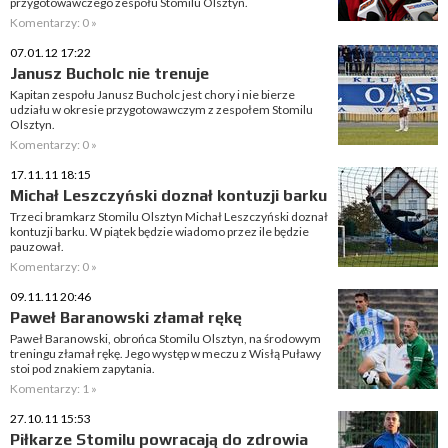
przygotowawczego zespołu Stomilu Olsztyn.
Komentarzy: 0 »
07.01.12 17:22
Janusz Bucholc nie trenuje
Kapitan zespołu Janusz Bucholc jest chory i nie bierze
udziału w okresie przygotowawczym z zespołem Stomilu
Olsztyn.
Komentarzy: 0 »
17.11.11 18:15
Michał Leszczyński doznał kontuzji barku
Trzeci bramkarz Stomilu Olsztyn Michał Leszczyński doznał
kontuzji barku. W piątek będzie wiadomo przez ile będzie
pauzował.
Komentarzy: 0 »
09.11.11 20:46
Paweł Baranowski złamał rękę
Paweł Baranowski, obrońca Stomilu Olsztyn, na środowym
treningu złamał rękę. Jego występ w meczu z Wisłą Puławy
stoi pod znakiem zapytania.
Komentarzy: 1 »
27.10.11 15:53
Piłkarze Stomilu powracają do zdrowia