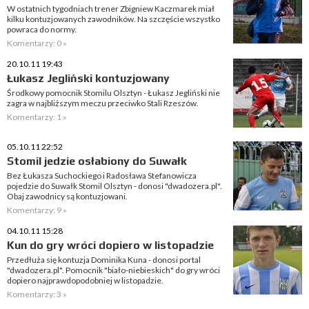
W ostatnich tygodniach trener Zbigniew Kaczmarek miał
kilku kontuzjowanych zawodników. Na szczęście wszystko
powraca do normy.
Komentarzy: 0 »
20.10.11 19:43
Łukasz Jegliński kontuzjowany
Środkowy pomocnik Stomilu Olsztyn - Łukasz Jegliński nie
zagra w najbliższym meczu przeciwko Stali Rzeszów.
Komentarzy: 1 »
05.10.11 22:52
Stomil jedzie osłabiony do Suwałk
Bez Łukasza Suchockiego i Radosława Stefanowicza
pojedzie do Suwałk Stomil Olsztyn - donosi "dwadozera.pl".
Obaj zawodnicy są kontuzjowani.
Komentarzy: 9 »
04.10.11 15:28
Kun do gry wróci dopiero w listopadzie
Przedłuża się kontuzja Dominika Kuna - donosi portal
"dwadozera.pl". Pomocnik "biało-niebieskich" do gry wróci
dopiero najprawdopodobniej w listopadzie.
Komentarzy: 3 »