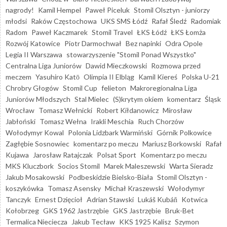
nagrody!
Kamil Hempel
Paweł Piceluk
Stomil Olsztyn - juniorzy
młodsi
Raków Częstochowa
UKS SMS Łódź
Rafał Śledź
Radomiak
Radom
Paweł Kaczmarek
Stomil Travel
ŁKS Łódź
ŁKS Łomża
Rozwój Katowice
Piotr Darmochwał
Bez napinki
Odra Opole
Legia II Warszawa
stowarzyszenie "Stomil Ponad Wszystko"
Centralna Liga Juniorów
Dawid Mieczkowski
Rozmowa przed
meczem
Yasuhiro Katō
Olimpia II Elbląg
Kamil Kiereś
Polska U-21
Chrobry Głogów
Stomil Cup
felieton
Makroregionalna Liga
Juniorów Młodszych
Stal Mielec
(S)krytym okiem
komentarz
Śląsk
Wrocław
Tomasz Wełnicki
Robert Kiłdanowicz
Mirosław
Jabłoński
Tomasz Wełna
Irakli Meschia
Ruch Chorzów
Wołodymyr Kowal
Polonia Lidzbark Warmiński
Górnik Polkowice
Zagłębie Sosnowiec
komentarz po meczu
Mariusz Borkowski
Rafał
Kujawa
Jarosław Ratajczak
Polsat Sport
Komentarz po meczu
MKS Kluczbork
Socios Stomil
Marek Maleszewski
Warta Sieradz
Jakub Mosakowski
Podbeskidzie Bielsko-Biała
Stomil Olsztyn -
koszykówka
Tomasz Asensky
Michał Kraszewski
Wołodymyr
Tanczyk
Ernest Dzięcioł
Adrian Stawski
Lukáš Kubáň
Kotwica
Kołobrzeg
GKS 1962 Jastrzębie
GKS Jastrzębie
Bruk-Bet
Termalica Nieciecza
Jakub Tecław
KKS 1925 Kalisz
Szymon