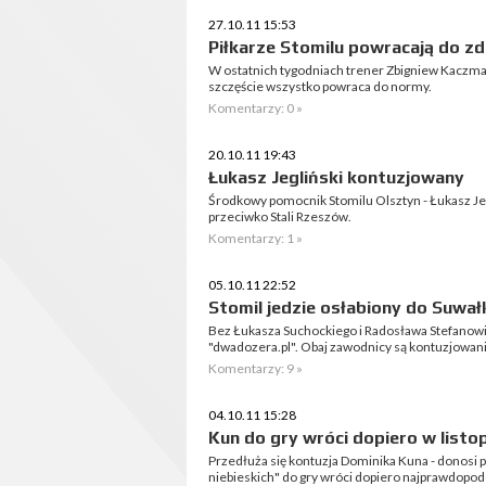
27.10.11 15:53
Piłkarze Stomilu powracają do z
W ostatnich tygodniach trener Zbigniew Kaczm
szczęście wszystko powraca do normy.
Komentarzy: 0 »
20.10.11 19:43
Łukasz Jegliński kontuzjowany
Środkowy pomocnik Stomilu Olsztyn - Łukasz Jeg
przeciwko Stali Rzeszów.
Komentarzy: 1 »
05.10.11 22:52
Stomil jedzie osłabiony do Suwał
Bez Łukasza Suchockiego i Radosława Stefanowic
"dwadozera.pl". Obaj zawodnicy są kontuzjowani
Komentarzy: 9 »
04.10.11 15:28
Kun do gry wróci dopiero w listo
Przedłuża się kontuzja Dominika Kuna - donosi p
niebieskich" do gry wróci dopiero najprawdopodo