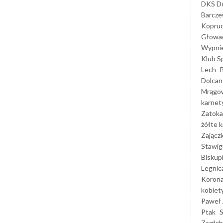
DKS Do
Barcz
Kopruc
Głowa
Wypni
Klub S
Lech
Dolcan
Mrągo
karnet
Zatoka
żółte k
Zającz
Stawig
Biskup
Legnic
Korona
kobiet
Paweł 
Ptak
Zagłęb