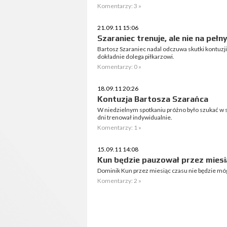
Komentarzy: 3 »
21.09.11 15:06
Szaraniec trenuje, ale nie na peł
Bartosz Szaraniec nadal odczuwa skutki kontuzji 
dokładnie dolega piłkarzowi.
Komentarzy: 0 »
18.09.11 20:26
Kontuzja Bartosza Szarańca
W niedzielnym spotkaniu próżno było szukać w s
dni trenował indywidualnie.
Komentarzy: 1 »
15.09.11 14:08
Kun będzie pauzował przez miesi
Dominik Kun przez miesiąc czasu nie będzie mó
Komentarzy: 2 »