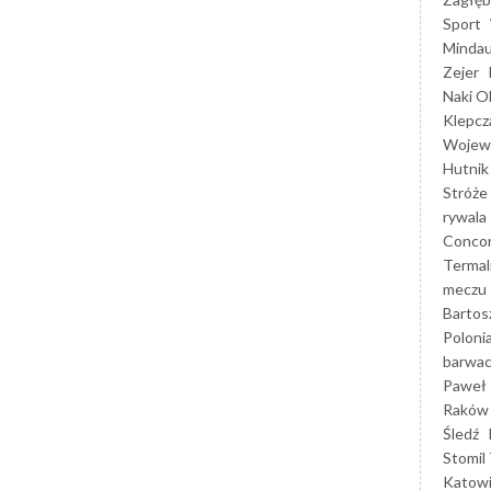
Sport
Mindau
Zejer
Naki O
Klepcz
Wojewó
Hutnik
Stróże
rywala
Concor
Termal
meczu
Bartos
Poloni
barwac
Paweł 
Raków
Śledź
Stomil 
Katow