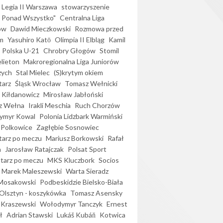
Legia II Warszawa
stowarzyszenie
l Ponad Wszystko"
Centralna Liga
ów
Dawid Mieczkowski
Rozmowa przed
m
Yasuhiro Katō
Olimpia II Elbląg
Kamil
Polska U-21
Chrobry Głogów
Stomil
elieton
Makroregionalna Liga Juniorów
zych
Stal Mielec
(S)krytym okiem
arz
Śląsk Wrocław
Tomasz Wełnicki
 Kiłdanowicz
Mirosław Jabłoński
z Wełna
Irakli Meschia
Ruch Chorzów
ymyr Kowal
Polonia Lidzbark Warmiński
 Polkowice
Zagłębie Sosnowiec
arz po meczu
Mariusz Borkowski
Rafał
a
Jarosław Ratajczak
Polsat Sport
arz po meczu
MKS Kluczbork
Socios
Marek Maleszewski
Warta Sieradz
Mosakowski
Podbeskidzie Bielsko-Biała
 Olsztyn - koszykówka
Tomasz Asensky
 Kraszewski
Wołodymyr Tanczyk
Ernest
ł
Adrian Stawski
Lukáš Kubáň
Kotwica