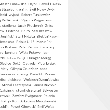
iasto Lubawskie
Dajtki
Paweł Łukasik
 Strzelec
trening
Świt Nowy Dwór
ecki
wyjazd
Robert Tunkiewicz
j Królikowski
Vęgoria Węgorzewo
 stadionu
Jacek Płuciennik
Znicz
ków
Ostróda
PZPN
Stal Rzeszów
Jegliński
Start Nidzica
Błękitni Pasym
Siemaszko
Polska U-15
Mazur Ełk
nia Kraków
Rafał Remisz
transfery
sy
konkurs
Wisła Puławy
Igor
ycki
Huragan Morąg
Polonia Pasłęk
Siedlce
Sokół Ostróda
Piotr Łysiak
 Mały
Olimpia Grudziądz
obóz
otowawczy
sparing
Pasym
Erwin Sak
kiba
plebiscyt
Wojciech Dziemidowicz
Michał Leszczyński
Janusz Bucholc
Czałpiński
stomil.olsztyn.pl
Sylwester
zewski
Zawisza Bydgoszcz
Polonia
Patryk Kun
Arkadiusz Mroczkowski
Lublin
Paweł Głowacki
Emil Wojda