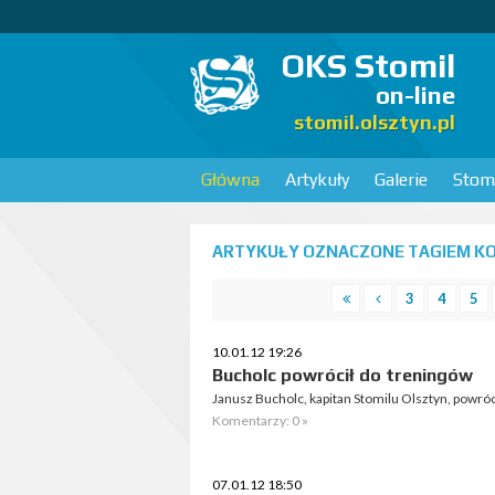
OKS Stomil
on-line
stomil.olsztyn.pl
Główna
Artykuły
Galerie
Stomi
ARTYKUŁY OZNACZONE TAGIEM KO
3
4
5
10.01.12 19:26
Bucholc powrócił do treningów
Janusz Bucholc, kapitan Stomilu Olsztyn, powróc
Komentarzy: 0 »
07.01.12 18:50