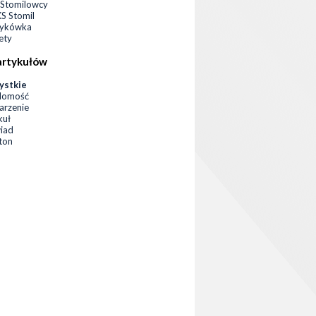
Stomilowcy
 Stomil
zykówka
ety
artykułów
ystkie
domość
rzenie
kuł
iad
eton