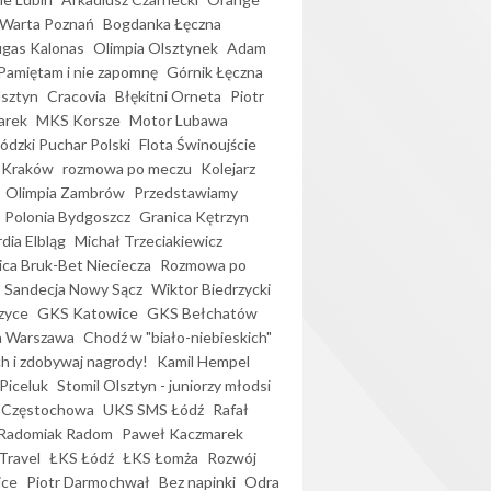
Warta Poznań
Bogdanka Łęczna
gas Kalonas
Olimpia Olsztynek
Adam
Pamiętam i nie zapomnę
Górnik Łęczna
lsztyn
Cracovia
Błękitni Orneta
Piotr
arek
MKS Korsze
Motor Lubawa
dzki Puchar Polski
Flota Świnoujście
 Kraków
rozmowa po meczu
Kolejarz
Olimpia Zambrów
Przedstawiamy
Polonia Bydgoszcz
Granica Kętrzyn
dia Elbląg
Michał Trzeciakiewicz
ica Bruk-Bet Nieciecza
Rozmowa po
Sandecja Nowy Sącz
Wiktor Biedrzycki
zyce
GKS Katowice
GKS Bełchatów
a Warszawa
Chodź w "biało-niebieskich"
h i zdobywaj nagrody!
Kamil Hempel
Piceluk
Stomil Olsztyn - juniorzy młodsi
 Częstochowa
UKS SMS Łódź
Rafał
Radomiak Radom
Paweł Kaczmarek
Travel
ŁKS Łódź
ŁKS Łomża
Rozwój
ice
Piotr Darmochwał
Bez napinki
Odra