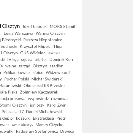
l Olsztyn
Józef Łobocki
MOKS Stomil
n
Legia Warszawa
Warmia Olsztyn
j Biedrzycki
Puszcza Niepołomice
 Suchocki
Krzysztof Filipek
II liga
II Olsztyn
GKS Wikielec
Bartosz
IV liga
sędzia
arbiter
Dominik Kun
ski
je
walne
zarząd
Olsztyn
stadion
u
Pelikan Łowicz
kibice
Widzew Łódź
y
Puchar Polski
Michał Świderski
Baranowski
Okocimski KS Brzesko
iała Piska
Zbigniew Kaczmarek
encja prasowa
wypowiedź
rozmowa
Stomil Olsztyn - juniorzy
Karol Żwir
Polska U-17
Daniel Michałowski
sklep.pl
koszulki
Ekstraklasa
Piotr
owicz
Mamry Giżycko
Artur Aluszyk
Suwałki
Radosław Stefanowicz
Drwęca