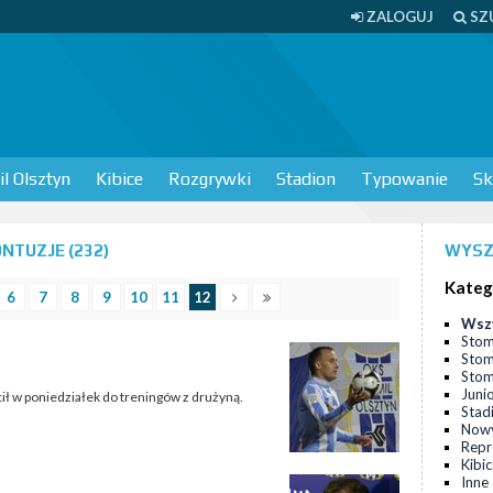
ZALOGUJ
SZ
l Olsztyn
Kibice
Rozgrywki
Stadion
Typowanie
Sk
NTUZJE (232)
WYSZ
Kateg
6
7
8
9
10
11
12
Wsz
Stom
Stom
Stomi
Juni
ił w poniedziałek do treningów z drużyną.
Stad
Nowy
Repr
Kibi
Inne