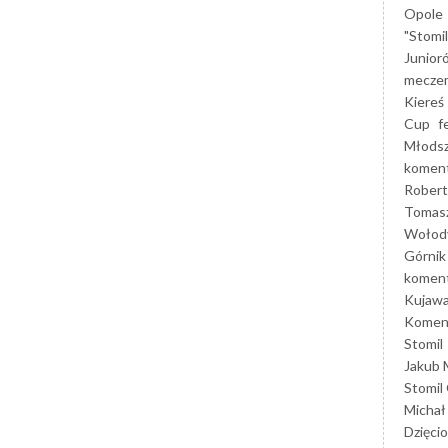
Opole
"Stomi
Junior
mecze
Kiereś
Cup
f
Młods
koment
Robert
Tomas
Wołod
Górnik
koment
Kujaw
Koment
Stomil
Jakub 
Stomil
Michał
Dzięcio