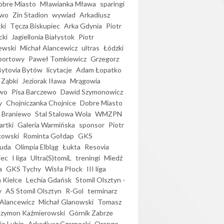
bre Miasto
Mławianka Mława
sparingi
ewo
Zin Stadion
wywiad
Arkadiusz
ki
Tęcza Biskupiec
Arka Gdynia
Piotr
cki
Jagiellonia Białystok
Piotr
ewski
Michał Alancewicz
ultras
Łódzki
portowy
Paweł Tomkiewicz
Grzegorz
Bytovia Bytów
licytacje
Adam Łopatko
 Ząbki
Jeziorak Iława
Mrągowia
wo
Pisa Barczewo
Dawid Szymonowicz
y
Chojniczanka Chojnice
Dobre Miasto
 Braniewo
Stal Stalowa Wola
WMZPN
artki
Galeria Warmińska
sponsor
Piotr
kowski
Rominta Gołdap
GKS
uda
Olimpia Elbląg
Łukta
Resovia
iec
I liga
Ultra(S)tomiL
treningi
Miedź
a
GKS Tychy
Wisła Płock
III liga
 Kielce
Lechia Gdańsk
Stomil Olsztyn -
y
AS Stomil Olsztyn
R-Gol
terminarz
Alancewicz
Michał Glanowski
Tomasz
Szymon Kaźmierowski
Górnik Zabrze
ie Lubin
Arkadiusz Czarnecki
Orange