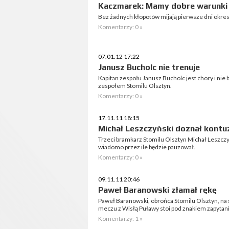
Kaczmarek: Mamy dobre warunki 
Bez żadnych kłopotów mijają pierwsze dni okre
Komentarzy: 0 »
07.01.12 17:22
Janusz Bucholc nie trenuje
Kapitan zespołu Janusz Bucholc jest chory i ni
zespołem Stomilu Olsztyn.
Komentarzy: 0 »
17.11.11 18:15
Michał Leszczyński doznał kontuz
Trzeci bramkarz Stomilu Olsztyn Michał Leszczyń
wiadomo przez ile będzie pauzował.
Komentarzy: 0 »
09.11.11 20:46
Paweł Baranowski złamał rękę
Paweł Baranowski, obrońca Stomilu Olsztyn, na
meczu z Wisłą Puławy stoi pod znakiem zapytani
Komentarzy: 1 »