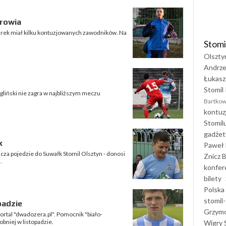
drowia
arek miał kilku kontuzjowanych zawodników. Na
Stomi
Olszty
Andrze
Łukasz
Stomil 
liński nie zagra w najbliższym meczu
Bartkow
kontuz
Stomil
gadżet
k
Paweł 
za pojedzie do Suwałk Stomil Olsztyn - donosi
Znicz B
.
konfer
bilety
Polska
stomil-
padzie
Grzym
ortal "dwadozera.pl". Pomocnik "biało-
bniej w listopadzie.
Wigry 