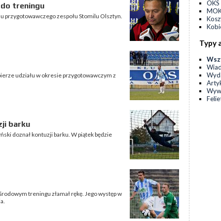
OKS 
do treningu
MOKS
su przygotowawczego zespołu Stomilu Olsztyn.
Kos
Kobi
Typy 
Wsz
Wia
Wyda
e bierze udziału w okresie przygotowawczym z
Arty
Wyw
Feli
ji barku
ski doznał kontuzji barku. W piątek będzie
 środowym treningu złamał rękę. Jego występ w
a.