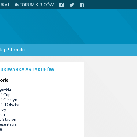
UKAJ
FORUM KIBICÓW
lep Stomilu
UKIWARKA ARTYKUŁÓW
orie
ystkie
il Cup
il Olsztyn
l II Olsztyn
orzy
ion
 Stadion
ezentacja
ce