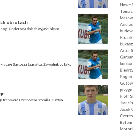
Nowe M
Tomasz
Mazowi
nych obrotach
Andrze
nogi. Dopiero na dniach wyjaśni się co
budowa
Prusz
Łukasz 
Artur 
Garbar
konkur
kładzie Bartosza Szarańca. Zawodnik od kilku
Biedrz
Pogoń 
Gutów
przyg
ąc
Piotr S
gł trenować z zespołem Stomilu Olsztyn.
Jarocin
Jacek 
Czeres
Bytom
Motor 