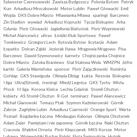
Sylwester Czereszewski
Zawisza Bydgoszcz
Polonia Bytom
Patryk
Kun
Arkadiusz Mroczkowski
Motor Lublin
Paweł Głowacki
Emil
Wojda
DKS Dobre Miasto
Mławianka Mława
sparingi
Barczewo
Zin Stadion
wywiad
Arkadiusz Koprucki
Tęcza Biskupiec
Arka
Gdynia
Piotr Głowacki
Jagiellonia Białystok
Piotr Wypniewski
Michał Alancewicz
ultras
Łódzki Klub Sportowy
Paweł
Tomkiewicz
Grzegorz Lech
Bytovia Bytów
licytacje
Adam
Łopatko
Dolcan Ząbki
Jeziorak Iława
Mrągowia Mrągowo
Pisa
Barczewo
Dawid Szymonowicz
karnety
Chojniczanka Chojnice
Dobre Miasto
Zatoka Braniewo
Stal Stalowa Wola
WMZPN
żółte
kartki
Galeria Warmińska
sponsor
Piotr Zajączkowski
Rominta
Gołdap
GKS Stawiguda
Olimpia Elbląg
Łukta
Resovia
Biskupiec
I liga
Ultra(S)tomiL
treningi
Miedź Legnica
GKS Tychy
Wisła
Płock
III liga
Korona Kielce
Lechia Gdańsk
Stomil Olsztyn -
kobiety
AS Stomil Olsztyn
R-Gol
terminarz
Paweł Alancewicz
Michał Glanowski
Tomasz Ptak
Szymon Kaźmierowski
Górnik
Zabrze
Zagłębie Lubin
Arkadiusz Czarnecki
Orange Sport
Warta
Poznań
Bogdanka Łęczna
Mindaugas Kalonas
Olimpia Olsztynek
Adam Zejer
Pamiętam i nie zapomnę
Górnik Łęczna
Naki Olsztyn
Cracovia
Błękitni Orneta
Piotr Klepczarek
MKS Korsze
Motor
Lubawa
Wojewódzki Puchar Polski
Flota Świnoujście
Hutnik