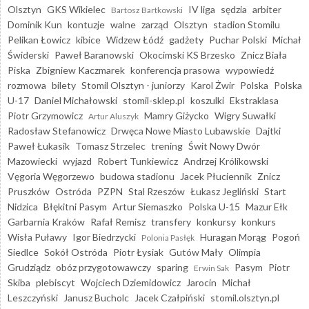
Olsztyn
GKS Wikielec
IV liga
sędzia
arbiter
Bartosz Bartkowski
Dominik Kun
kontuzje
walne
zarząd
Olsztyn
stadion Stomilu
Pelikan Łowicz
kibice
Widzew Łódź
gadżety
Puchar Polski
Michał
Świderski
Paweł Baranowski
Okocimski KS Brzesko
Znicz Biała
Piska
Zbigniew Kaczmarek
konferencja prasowa
wypowiedź
rozmowa
bilety
Stomil Olsztyn - juniorzy
Karol Żwir
Polska
Polska
U-17
Daniel Michałowski
stomil-sklep.pl
koszulki
Ekstraklasa
Piotr Grzymowicz
Mamry Giżycko
Wigry Suwałki
Artur Aluszyk
Radosław Stefanowicz
Drwęca Nowe Miasto Lubawskie
Dajtki
Paweł Łukasik
Tomasz Strzelec
trening
Świt Nowy Dwór
Mazowiecki
wyjazd
Robert Tunkiewicz
Andrzej Królikowski
Vęgoria Węgorzewo
budowa stadionu
Jacek Płuciennik
Znicz
Pruszków
Ostróda
PZPN
Stal Rzeszów
Łukasz Jegliński
Start
Nidzica
Błękitni Pasym
Artur Siemaszko
Polska U-15
Mazur Ełk
Garbarnia Kraków
Rafał Remisz
transfery
konkursy
konkurs
Wisła Puławy
Igor Biedrzycki
Huragan Morąg
Pogoń
Polonia Pasłęk
Siedlce
Sokół Ostróda
Piotr Łysiak
Gutów Mały
Olimpia
Grudziądz
obóz przygotowawczy
sparing
Pasym
Piotr
Erwin Sak
Skiba
plebiscyt
Wojciech Dziemidowicz
Jarocin
Michał
Leszczyński
Janusz Bucholc
Jacek Czałpiński
stomil.olsztyn.pl