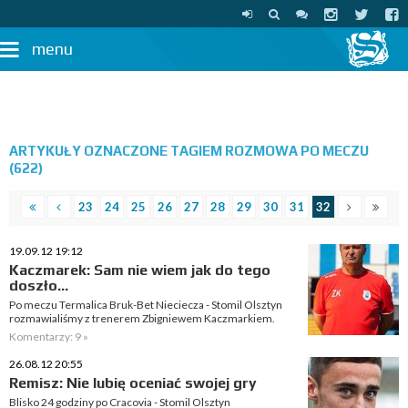
menu
ARTYKUŁY OZNACZONE TAGIEM ROZMOWA PO MECZU
(622)
23
24
25
26
27
28
29
30
31
32
19.09.12 19:12
Kaczmarek: Sam nie wiem jak do tego
doszło...
Po meczu Termalica Bruk-Bet Nieciecza - Stomil Olsztyn
rozmawialiśmy z trenerem Zbigniewem Kaczmarkiem.
Komentarzy: 9 »
26.08.12 20:55
Remisz: Nie lubię oceniać swojej gry
Blisko 24 godziny po Cracovia - Stomil Olsztyn