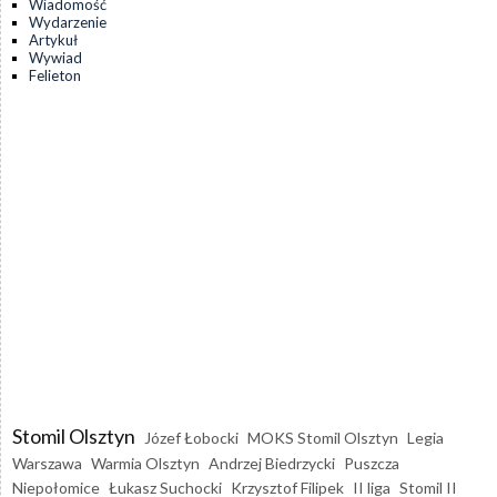
Wiadomość
Wydarzenie
Artykuł
Wywiad
Felieton
Stomil Olsztyn
Józef Łobocki
MOKS Stomil Olsztyn
Legia
Warszawa
Warmia Olsztyn
Andrzej Biedrzycki
Puszcza
Niepołomice
Łukasz Suchocki
Krzysztof Filipek
II liga
Stomil II