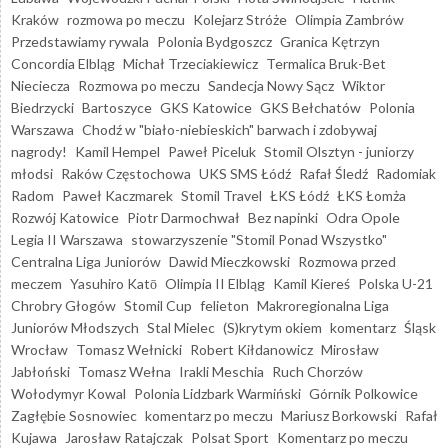
Kraków
rozmowa po meczu
Kolejarz Stróże
Olimpia Zambrów
Przedstawiamy rywala
Polonia Bydgoszcz
Granica Kętrzyn
Concordia Elbląg
Michał Trzeciakiewicz
Termalica Bruk-Bet
Nieciecza
Rozmowa po meczu
Sandecja Nowy Sącz
Wiktor
Biedrzycki
Bartoszyce
GKS Katowice
GKS Bełchatów
Polonia
Warszawa
Chodź w "biało-niebieskich" barwach i zdobywaj
nagrody!
Kamil Hempel
Paweł Piceluk
Stomil Olsztyn - juniorzy
młodsi
Raków Częstochowa
UKS SMS Łódź
Rafał Śledź
Radomiak
Radom
Paweł Kaczmarek
Stomil Travel
ŁKS Łódź
ŁKS Łomża
Rozwój Katowice
Piotr Darmochwał
Bez napinki
Odra Opole
Legia II Warszawa
stowarzyszenie "Stomil Ponad Wszystko"
Centralna Liga Juniorów
Dawid Mieczkowski
Rozmowa przed
meczem
Yasuhiro Katō
Olimpia II Elbląg
Kamil Kiereś
Polska U-21
Chrobry Głogów
Stomil Cup
felieton
Makroregionalna Liga
Juniorów Młodszych
Stal Mielec
(S)krytym okiem
komentarz
Śląsk
Wrocław
Tomasz Wełnicki
Robert Kiłdanowicz
Mirosław
Jabłoński
Tomasz Wełna
Irakli Meschia
Ruch Chorzów
Wołodymyr Kowal
Polonia Lidzbark Warmiński
Górnik Polkowice
Zagłębie Sosnowiec
komentarz po meczu
Mariusz Borkowski
Rafał
Kujawa
Jarosław Ratajczak
Polsat Sport
Komentarz po meczu