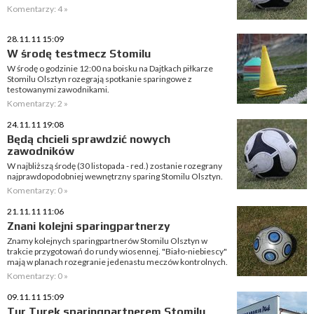
Komentarzy: 4 »
28.11.11 15:09
W środę testmecz Stomilu
W środę o godzinie 12:00 na boisku na Dajtkach piłkarze
Stomilu Olsztyn rozegrają spotkanie sparingowe z
testowanymi zawodnikami.
Komentarzy: 2 »
24.11.11 19:08
Będą chcieli sprawdzić nowych
zawodników
W najbliższą środę (30 listopada - red.) zostanie rozegrany
najprawdopodobniej wewnętrzny sparing Stomilu Olsztyn.
Komentarzy: 0 »
21.11.11 11:06
Znani kolejni sparingpartnerzy
Znamy kolejnych sparingpartnerów Stomilu Olsztyn w
trakcie przygotowań do rundy wiosennej. "Biało-niebiescy"
mają w planach rozegranie jedenastu meczów kontrolnych.
Komentarzy: 0 »
09.11.11 15:09
Tur Turek sparingpartnerem Stomilu