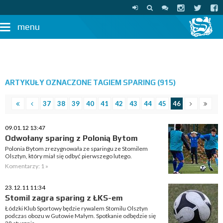
menu
ARTYKUŁY OZNACZONE TAGIEM SPARING (915)
37
38
39
40
41
42
43
44
45
46
09.01.12 13:47
Odwołany sparing z Polonią Bytom
Polonia Bytom zrezygnowała ze sparingu ze Stomilem
Olsztyn, który miał się odbyć pierwszego lutego.
Komentarzy: 1 »
23.12.11 11:34
Stomil zagra sparing z ŁKS-em
Łódzki Klub Sportowy będzie rywalem Stomilu Olsztyn
podczas obozu w Gutowie Małym. Spotkanie odbędzie się