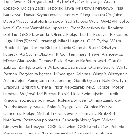
Tomkiewicz
Grzegorz Lech
Bytovia Bytów
licytacje
Adam
Łopatko
Dolcan Ząbki
Jeziorak Iława
Mrągowia Mrągowo
Pisa
Barczewo
Dawid Szymonowicz
karnety
Chojniczanka Chojnice
Dobre Miasto
Zatoka Braniewo
Stal Stalowa Wola
WMZPN
żółte
kartki
Galeria Warmińska
sponsor
Piotr Zajączkowski
Rominta
Gołdap
GKS Stawiguda
Olimpia Elbląg
Łukta
Resovia
Biskupiec
I liga
Ultra(S)tomiL
treningi
Miedź Legnica
GKS Tychy
Wisła
Płock
III liga
Korona Kielce
Lechia Gdańsk
Stomil Olsztyn -
kobiety
AS Stomil Olsztyn
R-Gol
terminarz
Paweł Alancewicz
Michał Glanowski
Tomasz Ptak
Szymon Kaźmierowski
Górnik
Zabrze
Zagłębie Lubin
Arkadiusz Czarnecki
Orange Sport
Warta
Poznań
Bogdanka Łęczna
Mindaugas Kalonas
Olimpia Olsztynek
Adam Zejer
Pamiętam i nie zapomnę
Górnik Łęczna
Naki Olsztyn
Cracovia
Błękitni Orneta
Piotr Klepczarek
MKS Korsze
Motor
Lubawa
Wojewódzki Puchar Polski
Flota Świnoujście
Hutnik
Kraków
rozmowa po meczu
Kolejarz Stróże
Olimpia Zambrów
Przedstawiamy rywala
Polonia Bydgoszcz
Granica Kętrzyn
Concordia Elbląg
Michał Trzeciakiewicz
Termalica Bruk-Bet
Nieciecza
Rozmowa po meczu
Sandecja Nowy Sącz
Wiktor
Biedrzycki
Bartoszyce
GKS Katowice
GKS Bełchatów
Polonia
Warszawa
Chodź w "biało-niebieskich" barwach i zdobywaj