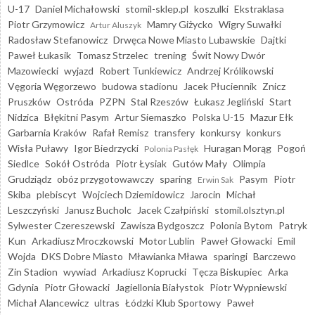
U-17
Daniel Michałowski
stomil-sklep.pl
koszulki
Ekstraklasa
Piotr Grzymowicz
Mamry Giżycko
Wigry Suwałki
Artur Aluszyk
Radosław Stefanowicz
Drwęca Nowe Miasto Lubawskie
Dajtki
Paweł Łukasik
Tomasz Strzelec
trening
Świt Nowy Dwór
Mazowiecki
wyjazd
Robert Tunkiewicz
Andrzej Królikowski
Vęgoria Węgorzewo
budowa stadionu
Jacek Płuciennik
Znicz
Pruszków
Ostróda
PZPN
Stal Rzeszów
Łukasz Jegliński
Start
Nidzica
Błękitni Pasym
Artur Siemaszko
Polska U-15
Mazur Ełk
Garbarnia Kraków
Rafał Remisz
transfery
konkursy
konkurs
Wisła Puławy
Igor Biedrzycki
Huragan Morąg
Pogoń
Polonia Pasłęk
Siedlce
Sokół Ostróda
Piotr Łysiak
Gutów Mały
Olimpia
Grudziądz
obóz przygotowawczy
sparing
Pasym
Piotr
Erwin Sak
Skiba
plebiscyt
Wojciech Dziemidowicz
Jarocin
Michał
Leszczyński
Janusz Bucholc
Jacek Czałpiński
stomil.olsztyn.pl
Sylwester Czereszewski
Zawisza Bydgoszcz
Polonia Bytom
Patryk
Kun
Arkadiusz Mroczkowski
Motor Lublin
Paweł Głowacki
Emil
Wojda
DKS Dobre Miasto
Mławianka Mława
sparingi
Barczewo
Zin Stadion
wywiad
Arkadiusz Koprucki
Tęcza Biskupiec
Arka
Gdynia
Piotr Głowacki
Jagiellonia Białystok
Piotr Wypniewski
Michał Alancewicz
ultras
Łódzki Klub Sportowy
Paweł