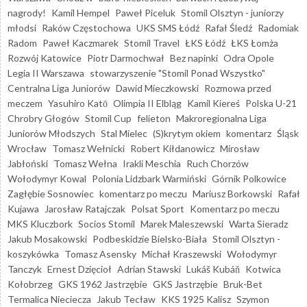
nagrody!
Kamil Hempel
Paweł Piceluk
Stomil Olsztyn - juniorzy
młodsi
Raków Częstochowa
UKS SMS Łódź
Rafał Śledź
Radomiak
Radom
Paweł Kaczmarek
Stomil Travel
ŁKS Łódź
ŁKS Łomża
Rozwój Katowice
Piotr Darmochwał
Bez napinki
Odra Opole
Legia II Warszawa
stowarzyszenie "Stomil Ponad Wszystko"
Centralna Liga Juniorów
Dawid Mieczkowski
Rozmowa przed
meczem
Yasuhiro Katō
Olimpia II Elbląg
Kamil Kiereś
Polska U-21
Chrobry Głogów
Stomil Cup
felieton
Makroregionalna Liga
Juniorów Młodszych
Stal Mielec
(S)krytym okiem
komentarz
Śląsk
Wrocław
Tomasz Wełnicki
Robert Kiłdanowicz
Mirosław
Jabłoński
Tomasz Wełna
Irakli Meschia
Ruch Chorzów
Wołodymyr Kowal
Polonia Lidzbark Warmiński
Górnik Polkowice
Zagłębie Sosnowiec
komentarz po meczu
Mariusz Borkowski
Rafał
Kujawa
Jarosław Ratajczak
Polsat Sport
Komentarz po meczu
MKS Kluczbork
Socios Stomil
Marek Maleszewski
Warta Sieradz
Jakub Mosakowski
Podbeskidzie Bielsko-Biała
Stomil Olsztyn -
koszykówka
Tomasz Asensky
Michał Kraszewski
Wołodymyr
Tanczyk
Ernest Dzięcioł
Adrian Stawski
Lukáš Kubáň
Kotwica
Kołobrzeg
GKS 1962 Jastrzębie
GKS Jastrzębie
Bruk-Bet
Termalica Nieciecza
Jakub Tecław
KKS 1925 Kalisz
Szymon