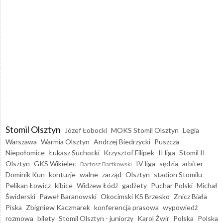
Stomil Olsztyn
Józef Łobocki
MOKS Stomil Olsztyn
Legia
Warszawa
Warmia Olsztyn
Andrzej Biedrzycki
Puszcza
Niepołomice
Łukasz Suchocki
Krzysztof Filipek
II liga
Stomil II
Olsztyn
GKS Wikielec
IV liga
sędzia
arbiter
Bartosz Bartkowski
Dominik Kun
kontuzje
walne
zarząd
Olsztyn
stadion Stomilu
Pelikan Łowicz
kibice
Widzew Łódź
gadżety
Puchar Polski
Michał
Świderski
Paweł Baranowski
Okocimski KS Brzesko
Znicz Biała
Piska
Zbigniew Kaczmarek
konferencja prasowa
wypowiedź
rozmowa
bilety
Stomil Olsztyn - juniorzy
Karol Żwir
Polska
Polska