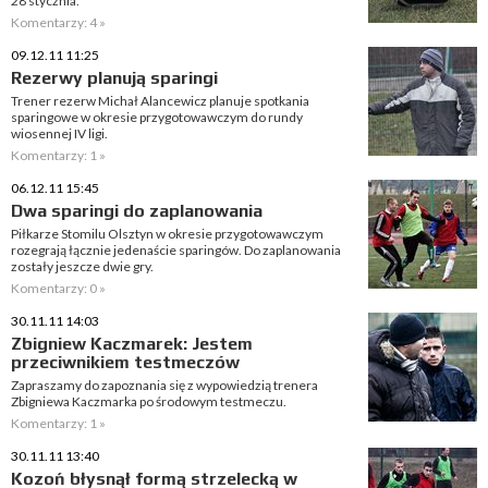
28 stycznia.
Komentarzy: 4 »
09.12.11 11:25
Rezerwy planują sparingi
Trener rezerw Michał Alancewicz planuje spotkania
sparingowe w okresie przygotowawczym do rundy
wiosennej IV ligi.
Komentarzy: 1 »
06.12.11 15:45
Dwa sparingi do zaplanowania
Piłkarze Stomilu Olsztyn w okresie przygotowawczym
rozegrają łącznie jedenaście sparingów. Do zaplanowania
zostały jeszcze dwie gry.
Komentarzy: 0 »
30.11.11 14:03
Zbigniew Kaczmarek: Jestem
przeciwnikiem testmeczów
Zapraszamy do zapoznania się z wypowiedzią trenera
Zbigniewa Kaczmarka po środowym testmeczu.
Komentarzy: 1 »
30.11.11 13:40
Kozoń błysnął formą strzelecką w