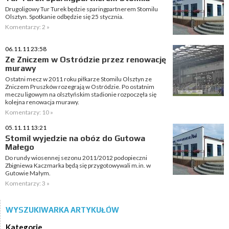
Drugoligowy Tur Turek będzie sparingpartnerem Stomilu
Olsztyn. Spotkanie odbędzie się 25 stycznia.
Komentarzy: 2 »
06.11.11 23:58
Ze Zniczem w Ostródzie przez renowację
murawy
Ostatni mecz w 2011 roku piłkarze Stomilu Olsztyn ze
Zniczem Pruszków rozegrają w Ostródzie. Po ostatnim
meczu ligowym na olsztyńskim stadionie rozpoczęła się
kolejna renowacja murawy.
Komentarzy: 10 »
05.11.11 13:21
Stomil wyjedzie na obóz do Gutowa
Małego
Do rundy wiosennej sezonu 2011/2012 podopieczni
Zbigniewa Kaczmarka będą się przygotowywali m.in. w
Gutowie Małym.
Komentarzy: 3 »
WYSZUKIWARKA ARTYKUŁÓW
Kategorie