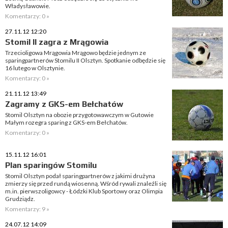
Władysławowie.
Komentarzy: 0 »
27.11.12 12:20
Stomil II zagra z Mrągowia
Trzecioligowa Mrągowia Mrągowo będzie jednym ze
sparingpartnerów Stomilu II Olsztyn. Spotkanie odbędzie się
16 lutego w Olsztynie.
Komentarzy: 0 »
21.11.12 13:49
Zagramy z GKS-em Bełchatów
Stomil Olsztyn na obozie przygotowawczym w Gutowie
Małym rozegra sparing z GKS-em Bełchatów.
Komentarzy: 0 »
15.11.12 16:01
Plan sparingów Stomilu
Stomil Olsztyn podał sparingpartnerów z jakimi drużyna
zmierzy się przed rundą wiosenną. Wśród rywali znaleźli się
m.in. pierwszoligowcy - Łódzki Klub Sportowy oraz Olimpia
Grudziądz.
Komentarzy: 9 »
24.07.12 14:09