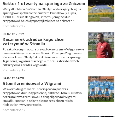
Sektor 1 otwarty na sparingu ze Zniczem
Wszystkich kibiców Stomilu Olsztyn wybierających się na
sparingowe spotkanie ze Zniczem Pruszków (25 lipca,
17:00, al. Piłsudskiego 69a) informujemy, że klub
przygotował do ich dyspozycji miejsca na sektorze 1.
Komentarzy: 2 »
07.07.12 20:19
Kaczmarek zdradza kogo chce
zatrzymać w Stomilu
Po zakończonym obozie przygotowawczym w Węgorzewie
rozmawialiśmy z trenerem Stomilu Olsztyn - Zbigniewem
Kaczmarkiem. Olsztyński szkoleniowiec ocenia sparing z
Jagiellonią, wyjaśnia dlaczego w meczu zabrakło dwóch
piłkarzy oraz zdradza kogo widzi...
Komentarzy: 1 »
04.07.12 14:20
Stomil zremisował z Wigrami
W swoim drugim meczu sparingowym podczas
przygotowań do rundy jesiennej piłkarze Stomilu Olsztyn
bezbramkowo zremisowali z drugoligowymi Wigrami
Suwałki. Spotkanie odbyło się podczas obozu "biało-
niebieskich" w Węgorzewie.
Komentarzy: 6 »