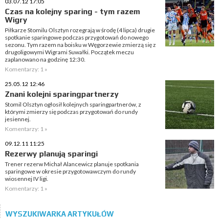
03.07.12 17:05
Czas na kolejny sparing - tym razem
Wigry
Piłkarze Stomilu Olsztyn rozegrają w środę (4 lipca) drugie
spotkanie sparingowe podczas przygotowań do nowego
sezonu. Tym razem na boisku w Węgorzewie zmierzą się z
drugoligowymi Wigrami Suwałki. Początek meczu
zaplanowano na godzinę 12:30.
Komentarzy: 1 »
25.05.12 12:46
Znani kolejni sparingpartnerzy
Stomil Olsztyn ogłosił kolejnych sparingpartnerów, z
którymi zmierzy się podczas przygotowań do rundy
jesiennej.
Komentarzy: 1 »
09.12.11 11:25
Rezerwy planują sparingi
Trener rezerw Michał Alancewicz planuje spotkania
sparingowe w okresie przygotowawczym do rundy
wiosennej IV ligi.
Komentarzy: 1 »
WYSZUKIWARKA ARTYKUŁÓW