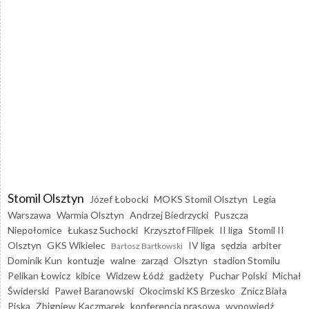
Stomil Olsztyn
Józef Łobocki
MOKS Stomil Olsztyn
Legia
Warszawa
Warmia Olsztyn
Andrzej Biedrzycki
Puszcza
Niepołomice
Łukasz Suchocki
Krzysztof Filipek
II liga
Stomil II
Olsztyn
GKS Wikielec
IV liga
sędzia
arbiter
Bartosz Bartkowski
Dominik Kun
kontuzje
walne
zarząd
Olsztyn
stadion Stomilu
Pelikan Łowicz
kibice
Widzew Łódź
gadżety
Puchar Polski
Michał
Świderski
Paweł Baranowski
Okocimski KS Brzesko
Znicz Biała
Piska
Zbigniew Kaczmarek
konferencja prasowa
wypowiedź