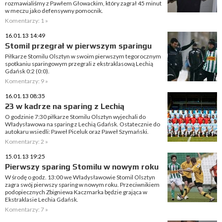
rozmawialiśmy z Pawłem Głowackim, który zagrał 45 minut
w meczu jako defensywny pomocnik.
Komentarzy: 1 »
16.01.13 14:49
Stomil przegrał w pierwszym sparingu
Piłkarze Stomilu Olsztyn w swoim pierwszym tegorocznym
spotkaniu sparingowym przegrali z ekstraklasową Lechią
Gdańsk 0:2 (0:0).
Komentarzy: 9 »
16.01.13 08:35
23 w kadrze na sparing z Lechią
O godzinie 7:30 piłkarze Stomilu Olsztyn wyjechali do
Władysławowa na sparing z Lechią Gdańsk. Ostatecznie do
autokaru wsiedli: Paweł Piceluk oraz Paweł Szymański.
Komentarzy: 2 »
15.01.13 19:25
Pierwszy sparing Stomilu w nowym roku
W środę o godz. 13:00 we Władysławowie Stomil Olsztyn
zagra swój pierwszy sparing w nowym roku. Przeciwnikiem
podopiecznych Zbigniewa Kaczmarka będzie grająca w
Ekstraklasie Lechia Gdańsk.
Komentarzy: 7 »