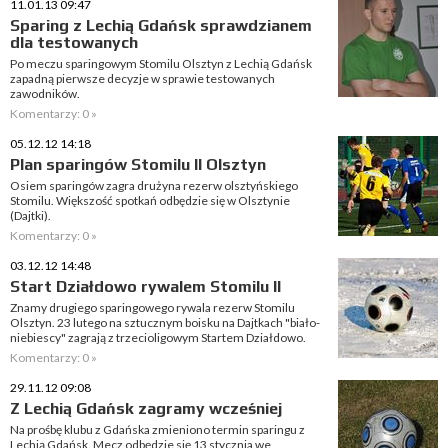
11.01.13 09:47
Sparing z Lechią Gdańsk sprawdzianem
dla testowanych
Po meczu sparingowym Stomilu Olsztyn z Lechią Gdańsk
zapadną pierwsze decyzje w sprawie testowanych
zawodników.
Komentarzy: 0 »
05.12.12 14:18
Plan sparingów Stomilu II Olsztyn
Osiem sparingów zagra drużyna rezerw olsztyńskiego
Stomilu. Większość spotkań odbędzie się w Olsztynie
(Dajtki).
Komentarzy: 0 »
03.12.12 14:48
Start Działdowo rywalem Stomilu II
Znamy drugiego sparingowego rywala rezerw Stomilu
Olsztyn. 23 lutego na sztucznym boisku na Dajtkach "biało-
niebiescy" zagrają z trzecioligowym Startem Działdowo.
Komentarzy: 0 »
29.11.12 09:08
Z Lechią Gdańsk zagramy wcześniej
Na prośbę klubu z Gdańska zmieniono termin sparingu z
Lechią Gdańsk. Mecz odbędzie się 13 stycznia we