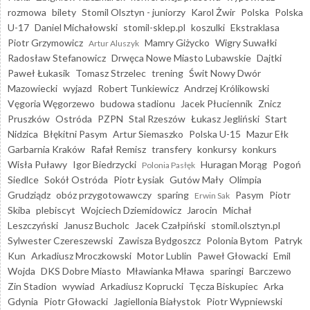
rozmowa
bilety
Stomil Olsztyn - juniorzy
Karol Żwir
Polska
Polska
U-17
Daniel Michałowski
stomil-sklep.pl
koszulki
Ekstraklasa
Piotr Grzymowicz
Mamry Giżycko
Wigry Suwałki
Artur Aluszyk
Radosław Stefanowicz
Drwęca Nowe Miasto Lubawskie
Dajtki
Paweł Łukasik
Tomasz Strzelec
trening
Świt Nowy Dwór
Mazowiecki
wyjazd
Robert Tunkiewicz
Andrzej Królikowski
Vęgoria Węgorzewo
budowa stadionu
Jacek Płuciennik
Znicz
Pruszków
Ostróda
PZPN
Stal Rzeszów
Łukasz Jegliński
Start
Nidzica
Błękitni Pasym
Artur Siemaszko
Polska U-15
Mazur Ełk
Garbarnia Kraków
Rafał Remisz
transfery
konkursy
konkurs
Wisła Puławy
Igor Biedrzycki
Huragan Morąg
Pogoń
Polonia Pasłęk
Siedlce
Sokół Ostróda
Piotr Łysiak
Gutów Mały
Olimpia
Grudziądz
obóz przygotowawczy
sparing
Pasym
Piotr
Erwin Sak
Skiba
plebiscyt
Wojciech Dziemidowicz
Jarocin
Michał
Leszczyński
Janusz Bucholc
Jacek Czałpiński
stomil.olsztyn.pl
Sylwester Czereszewski
Zawisza Bydgoszcz
Polonia Bytom
Patryk
Kun
Arkadiusz Mroczkowski
Motor Lublin
Paweł Głowacki
Emil
Wojda
DKS Dobre Miasto
Mławianka Mława
sparingi
Barczewo
Zin Stadion
wywiad
Arkadiusz Koprucki
Tęcza Biskupiec
Arka
Gdynia
Piotr Głowacki
Jagiellonia Białystok
Piotr Wypniewski