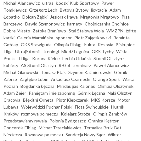
Michał Alancewicz
ultras
Łódzki Klub Sportowy
Paweł
Tomkiewicz
Grzegorz Lech
Bytovia Bytów
licytacje
Adam
Łopatko
Dolcan Ząbki
Jeziorak Iława
Mrągowia Mrągowo
Pisa
Barczewo
Dawid Szymonowicz
karnety
Chojniczanka Chojnice
Dobre Miasto
Zatoka Braniewo
Stal Stalowa Wola
WMZPN
żółte
kartki
Galeria Warmińska
sponsor
Piotr Zajączkowski
Rominta
Gołdap
GKS Stawiguda
Olimpia Elbląg
Łukta
Resovia
Biskupiec
I liga
Ultra(S)tomiL
treningi
Miedź Legnica
GKS Tychy
Wisła
Płock
III liga
Korona Kielce
Lechia Gdańsk
Stomil Olsztyn -
kobiety
AS Stomil Olsztyn
R-Gol
terminarz
Paweł Alancewicz
Michał Glanowski
Tomasz Ptak
Szymon Kaźmierowski
Górnik
Zabrze
Zagłębie Lubin
Arkadiusz Czarnecki
Orange Sport
Warta
Poznań
Bogdanka Łęczna
Mindaugas Kalonas
Olimpia Olsztynek
Adam Zejer
Pamiętam i nie zapomnę
Górnik Łęczna
Naki Olsztyn
Cracovia
Błękitni Orneta
Piotr Klepczarek
MKS Korsze
Motor
Lubawa
Wojewódzki Puchar Polski
Flota Świnoujście
Hutnik
Kraków
rozmowa po meczu
Kolejarz Stróże
Olimpia Zambrów
Przedstawiamy rywala
Polonia Bydgoszcz
Granica Kętrzyn
Concordia Elbląg
Michał Trzeciakiewicz
Termalica Bruk-Bet
Nieciecza
Rozmowa po meczu
Sandecja Nowy Sącz
Wiktor