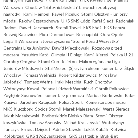
Biedrzycki
Bartoszyce
GKS Katowice
GKS Bełchatów
Polonia
Warszawa
Chodź w "biało-niebieskich" barwach i zdobywaj
nagrody!
Kamil Hempel
Paweł Piceluk
Stomil Olsztyn - juniorzy
młodsi
Raków Częstochowa
UKS SMS Łódź
Rafał Śledź
Radomiak
Radom
Paweł Kaczmarek
Stomil Travel
ŁKS Łódź
ŁKS Łomża
Rozwój Katowice
Piotr Darmochwał
Bez napinki
Odra Opole
Legia II Warszawa
stowarzyszenie "Stomil Ponad Wszystko"
Centralna Liga Juniorów
Dawid Mieczkowski
Rozmowa przed
meczem
Yasuhiro Katō
Olimpia II Elbląg
Kamil Kiereś
Polska U-21
Chrobry Głogów
Stomil Cup
felieton
Makroregionalna Liga
Juniorów Młodszych
Stal Mielec
(S)krytym okiem
komentarz
Śląsk
Wrocław
Tomasz Wełnicki
Robert Kiłdanowicz
Mirosław
Jabłoński
Tomasz Wełna
Irakli Meschia
Ruch Chorzów
Wołodymyr Kowal
Polonia Lidzbark Warmiński
Górnik Polkowice
Zagłębie Sosnowiec
komentarz po meczu
Mariusz Borkowski
Rafał
Kujawa
Jarosław Ratajczak
Polsat Sport
Komentarz po meczu
MKS Kluczbork
Socios Stomil
Marek Maleszewski
Warta Sieradz
Jakub Mosakowski
Podbeskidzie Bielsko-Biała
Stomil Olsztyn -
koszykówka
Tomasz Asensky
Michał Kraszewski
Wołodymyr
Tanczyk
Ernest Dzięcioł
Adrian Stawski
Lukáš Kubáň
Kotwica
Kołobrzeg
GKS 1962 Jastrzębie
GKS Jastrzębie
Bruk-Bet