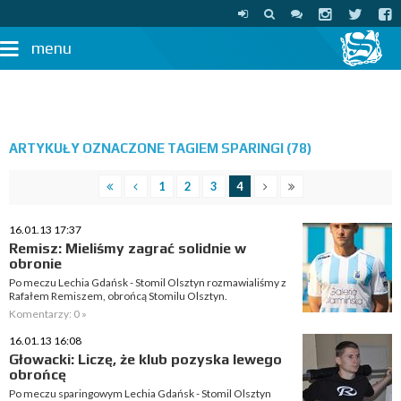
menu
ARTYKUŁY OZNACZONE TAGIEM SPARINGI (78)
1
2
3
4
16.01.13 17:37
Remisz: Mieliśmy zagrać solidnie w
obronie
Po meczu Lechia Gdańsk - Stomil Olsztyn rozmawialiśmy z
Rafałem Remiszem, obrońcą Stomilu Olsztyn.
Komentarzy: 0 »
16.01.13 16:08
Głowacki: Liczę, że klub pozyska lewego
obrońcę
Po meczu sparingowym Lechia Gdańsk - Stomil Olsztyn