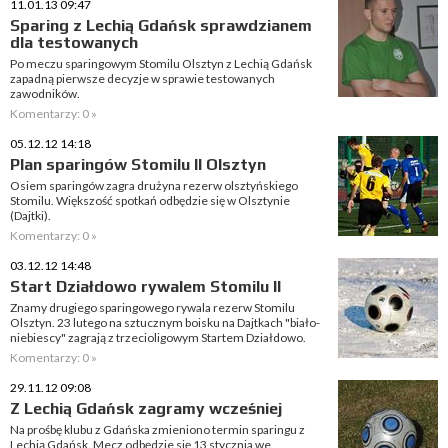
11.01.13 09:47
Sparing z Lechią Gdańsk sprawdzianem
dla testowanych
Po meczu sparingowym Stomilu Olsztyn z Lechią Gdańsk
zapadną pierwsze decyzje w sprawie testowanych
zawodników.
Komentarzy: 0 »
05.12.12 14:18
Plan sparingów Stomilu II Olsztyn
Osiem sparingów zagra drużyna rezerw olsztyńskiego
Stomilu. Większość spotkań odbędzie się w Olsztynie
(Dajtki).
Komentarzy: 0 »
03.12.12 14:48
Start Działdowo rywalem Stomilu II
Znamy drugiego sparingowego rywala rezerw Stomilu
Olsztyn. 23 lutego na sztucznym boisku na Dajtkach "biało-
niebiescy" zagrają z trzecioligowym Startem Działdowo.
Komentarzy: 0 »
29.11.12 09:08
Z Lechią Gdańsk zagramy wcześniej
Na prośbę klubu z Gdańska zmieniono termin sparingu z
Lechią Gdańsk. Mecz odbędzie się 13 stycznia we