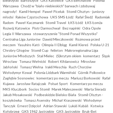
Biedrzycki
Bartoszyce
GKS Katowice
GKS Bełchatów
Polonia
Warszawa
Chodź w "biało-niebieskich" barwach i zdobywaj
nagrody!
Kamil Hempel
Paweł Piceluk
Stomil Olsztyn - juniorzy
młodsi
Raków Częstochowa
UKS SMS Łódź
Rafał Śledź
Radomiak
Radom
Paweł Kaczmarek
Stomil Travel
ŁKS Łódź
ŁKS Łomża
Rozwój Katowice
Piotr Darmochwał
Bez napinki
Odra Opole
Legia II Warszawa
stowarzyszenie "Stomil Ponad Wszystko"
Centralna Liga Juniorów
Dawid Mieczkowski
Rozmowa przed
meczem
Yasuhiro Katō
Olimpia II Elbląg
Kamil Kiereś
Polska U-21
Chrobry Głogów
Stomil Cup
felieton
Makroregionalna Liga
Juniorów Młodszych
Stal Mielec
(S)krytym okiem
komentarz
Śląsk
Wrocław
Tomasz Wełnicki
Robert Kiłdanowicz
Mirosław
Jabłoński
Tomasz Wełna
Irakli Meschia
Ruch Chorzów
Wołodymyr Kowal
Polonia Lidzbark Warmiński
Górnik Polkowice
Zagłębie Sosnowiec
komentarz po meczu
Mariusz Borkowski
Rafał
Kujawa
Jarosław Ratajczak
Polsat Sport
Komentarz po meczu
MKS Kluczbork
Socios Stomil
Marek Maleszewski
Warta Sieradz
Jakub Mosakowski
Podbeskidzie Bielsko-Biała
Stomil Olsztyn -
koszykówka
Tomasz Asensky
Michał Kraszewski
Wołodymyr
Tanczyk
Ernest Dzięcioł
Adrian Stawski
Lukáš Kubáň
Kotwica
Kołobrzeg
GKS 1962 Jastrzębie
GKS Jastrzębie
Bruk-Bet