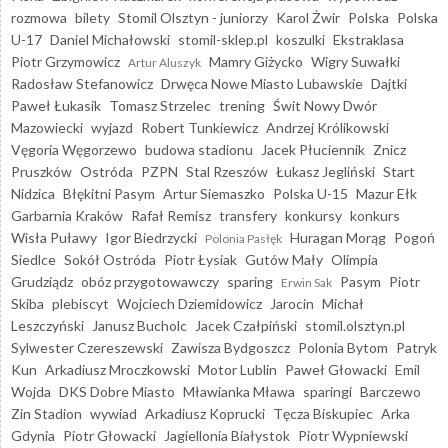
rozmowa
bilety
Stomil Olsztyn - juniorzy
Karol Żwir
Polska
Polska
U-17
Daniel Michałowski
stomil-sklep.pl
koszulki
Ekstraklasa
Piotr Grzymowicz
Mamry Giżycko
Wigry Suwałki
Artur Aluszyk
Radosław Stefanowicz
Drwęca Nowe Miasto Lubawskie
Dajtki
Paweł Łukasik
Tomasz Strzelec
trening
Świt Nowy Dwór
Mazowiecki
wyjazd
Robert Tunkiewicz
Andrzej Królikowski
Vęgoria Węgorzewo
budowa stadionu
Jacek Płuciennik
Znicz
Pruszków
Ostróda
PZPN
Stal Rzeszów
Łukasz Jegliński
Start
Nidzica
Błękitni Pasym
Artur Siemaszko
Polska U-15
Mazur Ełk
Garbarnia Kraków
Rafał Remisz
transfery
konkursy
konkurs
Wisła Puławy
Igor Biedrzycki
Huragan Morąg
Pogoń
Polonia Pasłęk
Siedlce
Sokół Ostróda
Piotr Łysiak
Gutów Mały
Olimpia
Grudziądz
obóz przygotowawczy
sparing
Pasym
Piotr
Erwin Sak
Skiba
plebiscyt
Wojciech Dziemidowicz
Jarocin
Michał
Leszczyński
Janusz Bucholc
Jacek Czałpiński
stomil.olsztyn.pl
Sylwester Czereszewski
Zawisza Bydgoszcz
Polonia Bytom
Patryk
Kun
Arkadiusz Mroczkowski
Motor Lublin
Paweł Głowacki
Emil
Wojda
DKS Dobre Miasto
Mławianka Mława
sparingi
Barczewo
Zin Stadion
wywiad
Arkadiusz Koprucki
Tęcza Biskupiec
Arka
Gdynia
Piotr Głowacki
Jagiellonia Białystok
Piotr Wypniewski