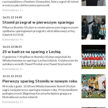
rozmawialiśmy z Pawłem Głowackim, który zagrał 45 minut
w meczu jako defensywny pomocnik.
Komentarzy: 1 »
16.01.13 14:49
Stomil przegrał w pierwszym sparingu
Piłkarze Stomilu Olsztyn w swoim pierwszym tegorocznym
spotkaniu sparingowym przegrali z ekstraklasową Lechią
Gdańsk 0:2 (0:0).
Komentarzy: 9 »
16.01.13 08:35
23 w kadrze na sparing z Lechią
O godzinie 7:30 piłkarze Stomilu Olsztyn wyjechali do
Władysławowa na sparing z Lechią Gdańsk. Ostatecznie do
autokaru wsiedli: Paweł Piceluk oraz Paweł Szymański.
Komentarzy: 2 »
15.01.13 19:25
Pierwszy sparing Stomilu w nowym roku
W środę o godz. 13:00 we Władysławowie Stomil Olsztyn
zagra swój pierwszy sparing w nowym roku. Przeciwnikiem
podopiecznych Zbigniewa Kaczmarka będzie grająca w
Ekstraklasie Lechia Gdańsk.
Komentarzy: 7 »