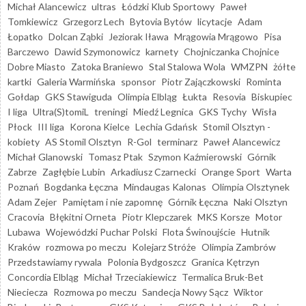
Michał Alancewicz
ultras
Łódzki Klub Sportowy
Paweł
Tomkiewicz
Grzegorz Lech
Bytovia Bytów
licytacje
Adam
Łopatko
Dolcan Ząbki
Jeziorak Iława
Mrągowia Mrągowo
Pisa
Barczewo
Dawid Szymonowicz
karnety
Chojniczanka Chojnice
Dobre Miasto
Zatoka Braniewo
Stal Stalowa Wola
WMZPN
żółte
kartki
Galeria Warmińska
sponsor
Piotr Zajączkowski
Rominta
Gołdap
GKS Stawiguda
Olimpia Elbląg
Łukta
Resovia
Biskupiec
I liga
Ultra(S)tomiL
treningi
Miedź Legnica
GKS Tychy
Wisła
Płock
III liga
Korona Kielce
Lechia Gdańsk
Stomil Olsztyn -
kobiety
AS Stomil Olsztyn
R-Gol
terminarz
Paweł Alancewicz
Michał Glanowski
Tomasz Ptak
Szymon Kaźmierowski
Górnik
Zabrze
Zagłębie Lubin
Arkadiusz Czarnecki
Orange Sport
Warta
Poznań
Bogdanka Łęczna
Mindaugas Kalonas
Olimpia Olsztynek
Adam Zejer
Pamiętam i nie zapomnę
Górnik Łęczna
Naki Olsztyn
Cracovia
Błękitni Orneta
Piotr Klepczarek
MKS Korsze
Motor
Lubawa
Wojewódzki Puchar Polski
Flota Świnoujście
Hutnik
Kraków
rozmowa po meczu
Kolejarz Stróże
Olimpia Zambrów
Przedstawiamy rywala
Polonia Bydgoszcz
Granica Kętrzyn
Concordia Elbląg
Michał Trzeciakiewicz
Termalica Bruk-Bet
Nieciecza
Rozmowa po meczu
Sandecja Nowy Sącz
Wiktor