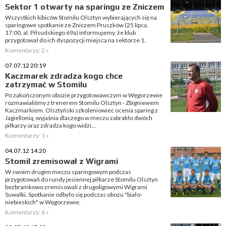
Sektor 1 otwarty na sparingu ze Zniczem
Wszystkich kibiców Stomilu Olsztyn wybierających się na
sparingowe spotkanie ze Zniczem Pruszków (25 lipca,
17:00, al. Piłsudskiego 69a) informujemy, że klub
przygotował do ich dyspozycji miejsca na sektorze 1.
Komentarzy: 2 »
07.07.12 20:19
Kaczmarek zdradza kogo chce
zatrzymać w Stomilu
Po zakończonym obozie przygotowawczym w Węgorzewie
rozmawialiśmy z trenerem Stomilu Olsztyn - Zbigniewem
Kaczmarkiem. Olsztyński szkoleniowiec ocenia sparing z
Jagiellonią, wyjaśnia dlaczego w meczu zabrakło dwóch
piłkarzy oraz zdradza kogo widzi...
Komentarzy: 1 »
04.07.12 14:20
Stomil zremisował z Wigrami
W swoim drugim meczu sparingowym podczas
przygotowań do rundy jesiennej piłkarze Stomilu Olsztyn
bezbramkowo zremisowali z drugoligowymi Wigrami
Suwałki. Spotkanie odbyło się podczas obozu "biało-
niebieskich" w Węgorzewie.
Komentarzy: 6 »