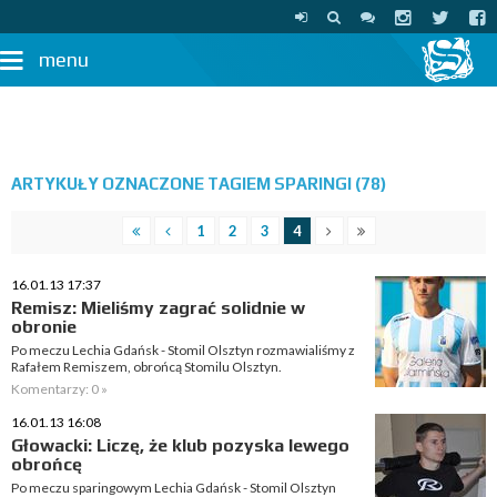
menu
ARTYKUŁY OZNACZONE TAGIEM SPARINGI (78)
1
2
3
4
16.01.13 17:37
Remisz: Mieliśmy zagrać solidnie w
obronie
Po meczu Lechia Gdańsk - Stomil Olsztyn rozmawialiśmy z
Rafałem Remiszem, obrońcą Stomilu Olsztyn.
Komentarzy: 0 »
16.01.13 16:08
Głowacki: Liczę, że klub pozyska lewego
obrońcę
Po meczu sparingowym Lechia Gdańsk - Stomil Olsztyn