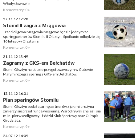
Władysławowie.
Komentarzy: 0 »
27.11.12 12:20
Stomil II zagra z Mrągowia
Trzecioligowa Mrągowia Mrągowo będzie jednym ze
sparingpartnerów Stomilu II Olsztyn. Spotkanie odbędzie się
16 lutego w Olsztynie.
Komentarzy: 0 »
21.11.12 13:49
Zagramy z GKS-em Bełchatów
Stomil Olsztyn na obozie przygotowawczym w Gutowie
Małym rozegra sparing z GKS-em Bełchatów.
Komentarzy: 0 »
15.11.12 16:01
Plan sparingów Stomilu
Stomil Olsztyn podał sparingpartnerów z jakimi drużyna
zmierzy się przed rundą wiosenną. Wśród rywali znaleźli się
m.in. pierwszoligowcy - Łódzki Klub Sportowy oraz Olimpia
Grudziądz.
Komentarzy: 9 »
24.07.12 14:09