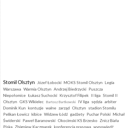
Stomil Olsztyn
Józef Łobocki
MOKS Stomil Olsztyn
Legia
Warszawa
Warmia Olsztyn
Andrzej Biedrzycki
Puszcza
Niepołomice
Łukasz Suchocki
Krzysztof Filipek
II liga
Stomil II
Olsztyn
GKS Wikielec
IV liga
sędzia
arbiter
Bartosz Bartkowski
Dominik Kun
kontuzje
walne
zarząd
Olsztyn
stadion Stomilu
Pelikan Łowicz
kibice
Widzew Łódź
gadżety
Puchar Polski
Michał
Świderski
Paweł Baranowski
Okocimski KS Brzesko
Znicz Biała
Piska
Zbigniew Kaczmarek
konferencja prasowa
wypowiedź