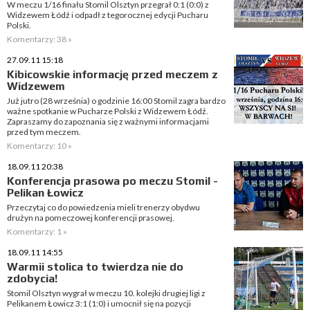
W meczu 1/16 finału Stomil Olsztyn przegrał 0:1 (0:0) z
Widzewem Łódź i odpadł z tegorocznej edycji Pucharu
Polski.
Komentarzy: 38 »
27.09.11 15:18
Kibicowskie informację przed meczem z
Widzewem
Już jutro (28 września) o godzinie 16:00 Stomil zagra bardzo
ważne spotkanie w Pucharze Polski z Widzewem Łódź.
Zapraszamy do zapoznania się z ważnymi informacjami
przed tym meczem.
Komentarzy: 10 »
18.09.11 20:38
Konferencja prasowa po meczu Stomil -
Pelikan Łowicz
Przeczytaj co do powiedzenia mieli trenerzy obydwu
drużyn na pomeczowej konferencji prasowej.
Komentarzy: 1 »
18.09.11 14:55
Warmii stolica to twierdza nie do
zdobycia!
Stomil Olsztyn wygrał w meczu 10. kolejki drugiej ligi z
Pelikanem Łowicz 3:1 (1:0) i umocnił się na pozycji