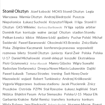
Stomil Olsztyn
Józef Łobocki
MOKS Stomil Olsztyn
Legia
Warszawa
Warmia Olsztyn
Andrzej Biedrzycki
Puszcza
Niepołomice
Łukasz Suchocki
Krzysztof Filipek
II liga
Stomil II
Olsztyn
GKS Wikielec
IV liga
sędzia
arbiter
Bartosz Bartkowski
Dominik Kun
kontuzje
walne
zarząd
Olsztyn
stadion Stomilu
Pelikan Łowicz
kibice
Widzew Łódź
gadżety
Puchar Polski
Michał
Świderski
Paweł Baranowski
Okocimski KS Brzesko
Znicz Biała
Piska
Zbigniew Kaczmarek
konferencja prasowa
wypowiedź
rozmowa
bilety
Stomil Olsztyn - juniorzy
Karol Żwir
Polska
Polska
U-17
Daniel Michałowski
stomil-sklep.pl
koszulki
Ekstraklasa
Piotr Grzymowicz
Mamry Giżycko
Wigry Suwałki
Artur Aluszyk
Radosław Stefanowicz
Drwęca Nowe Miasto Lubawskie
Dajtki
Paweł Łukasik
Tomasz Strzelec
trening
Świt Nowy Dwór
Mazowiecki
wyjazd
Robert Tunkiewicz
Andrzej Królikowski
Vęgoria Węgorzewo
budowa stadionu
Jacek Płuciennik
Znicz
Pruszków
Ostróda
PZPN
Stal Rzeszów
Łukasz Jegliński
Start
Nidzica
Błękitni Pasym
Artur Siemaszko
Polska U-15
Mazur Ełk
Garbarnia Kraków
Rafał Remisz
transfery
konkursy
konkurs
Wisła Puławy
Igor Biedrzycki
Huragan Morąg
Pogoń
Polonia Pasłęk