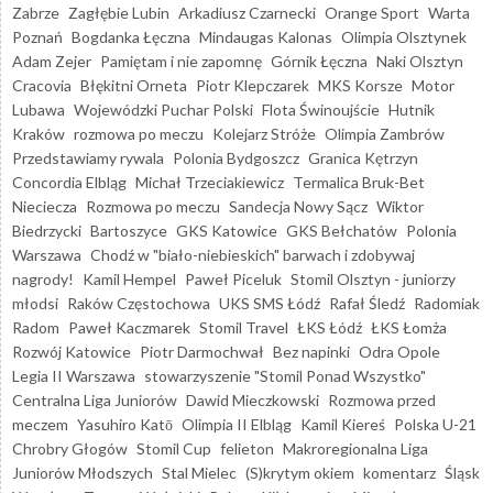
Zabrze
Zagłębie Lubin
Arkadiusz Czarnecki
Orange Sport
Warta
Poznań
Bogdanka Łęczna
Mindaugas Kalonas
Olimpia Olsztynek
Adam Zejer
Pamiętam i nie zapomnę
Górnik Łęczna
Naki Olsztyn
Cracovia
Błękitni Orneta
Piotr Klepczarek
MKS Korsze
Motor
Lubawa
Wojewódzki Puchar Polski
Flota Świnoujście
Hutnik
Kraków
rozmowa po meczu
Kolejarz Stróże
Olimpia Zambrów
Przedstawiamy rywala
Polonia Bydgoszcz
Granica Kętrzyn
Concordia Elbląg
Michał Trzeciakiewicz
Termalica Bruk-Bet
Nieciecza
Rozmowa po meczu
Sandecja Nowy Sącz
Wiktor
Biedrzycki
Bartoszyce
GKS Katowice
GKS Bełchatów
Polonia
Warszawa
Chodź w "biało-niebieskich" barwach i zdobywaj
nagrody!
Kamil Hempel
Paweł Piceluk
Stomil Olsztyn - juniorzy
młodsi
Raków Częstochowa
UKS SMS Łódź
Rafał Śledź
Radomiak
Radom
Paweł Kaczmarek
Stomil Travel
ŁKS Łódź
ŁKS Łomża
Rozwój Katowice
Piotr Darmochwał
Bez napinki
Odra Opole
Legia II Warszawa
stowarzyszenie "Stomil Ponad Wszystko"
Centralna Liga Juniorów
Dawid Mieczkowski
Rozmowa przed
meczem
Yasuhiro Katō
Olimpia II Elbląg
Kamil Kiereś
Polska U-21
Chrobry Głogów
Stomil Cup
felieton
Makroregionalna Liga
Juniorów Młodszych
Stal Mielec
(S)krytym okiem
komentarz
Śląsk