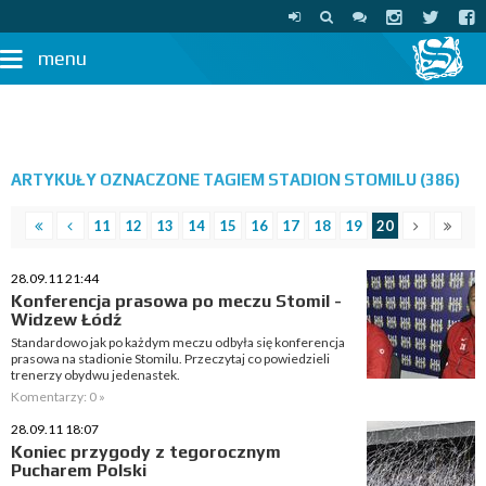
menu
ARTYKUŁY OZNACZONE TAGIEM STADION STOMILU (386)
11
12
13
14
15
16
17
18
19
20
28.09.11 21:44
Konferencja prasowa po meczu Stomil -
Widzew Łódź
Standardowo jak po każdym meczu odbyła się konferencja
prasowa na stadionie Stomilu. Przeczytaj co powiedzieli
trenerzy obydwu jedenastek.
Komentarzy: 0 »
28.09.11 18:07
Koniec przygody z tegorocznym
Pucharem Polski