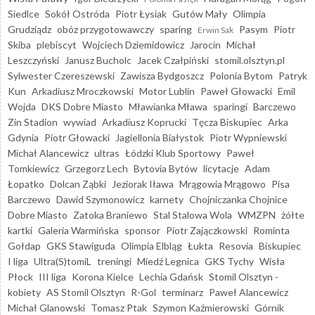
Siedlce
Sokół Ostróda
Piotr Łysiak
Gutów Mały
Olimpia
Grudziądz
obóz przygotowawczy
sparing
Pasym
Piotr
Erwin Sak
Skiba
plebiscyt
Wojciech Dziemidowicz
Jarocin
Michał
Leszczyński
Janusz Bucholc
Jacek Czałpiński
stomil.olsztyn.pl
Sylwester Czereszewski
Zawisza Bydgoszcz
Polonia Bytom
Patryk
Kun
Arkadiusz Mroczkowski
Motor Lublin
Paweł Głowacki
Emil
Wojda
DKS Dobre Miasto
Mławianka Mława
sparingi
Barczewo
Zin Stadion
wywiad
Arkadiusz Koprucki
Tęcza Biskupiec
Arka
Gdynia
Piotr Głowacki
Jagiellonia Białystok
Piotr Wypniewski
Michał Alancewicz
ultras
Łódzki Klub Sportowy
Paweł
Tomkiewicz
Grzegorz Lech
Bytovia Bytów
licytacje
Adam
Łopatko
Dolcan Ząbki
Jeziorak Iława
Mrągowia Mrągowo
Pisa
Barczewo
Dawid Szymonowicz
karnety
Chojniczanka Chojnice
Dobre Miasto
Zatoka Braniewo
Stal Stalowa Wola
WMZPN
żółte
kartki
Galeria Warmińska
sponsor
Piotr Zajączkowski
Rominta
Gołdap
GKS Stawiguda
Olimpia Elbląg
Łukta
Resovia
Biskupiec
I liga
Ultra(S)tomiL
treningi
Miedź Legnica
GKS Tychy
Wisła
Płock
III liga
Korona Kielce
Lechia Gdańsk
Stomil Olsztyn -
kobiety
AS Stomil Olsztyn
R-Gol
terminarz
Paweł Alancewicz
Michał Glanowski
Tomasz Ptak
Szymon Kaźmierowski
Górnik