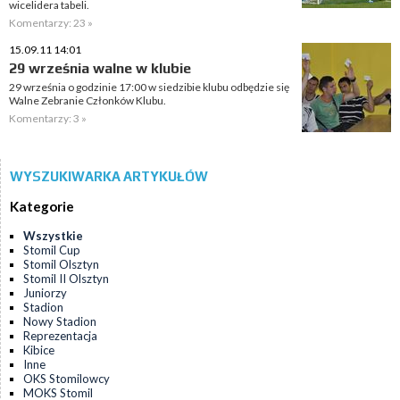
wicelidera tabeli.
Komentarzy: 23 »
15.09.11 14:01
29 września walne w klubie
29 września o godzinie 17:00 w siedzibie klubu odbędzie się
Walne Zebranie Członków Klubu.
Komentarzy: 3 »
WYSZUKIWARKA ARTYKUŁÓW
Kategorie
Wszystkie
Stomil Cup
Stomil Olsztyn
Stomil II Olsztyn
Juniorzy
Stadion
Nowy Stadion
Reprezentacja
Kibice
Inne
OKS Stomilowcy
MOKS Stomil