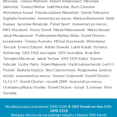
Wrocław
Tomasz Wełnicki
Robert Kiłdanowicz
Mirosław
Jabłoński
Tomasz Wełna
Irakli Meschia
Ruch Chorzów
Wołodymyr Kowal
Polonia Lidzbark Warmiński
Górnik Polkowice
Zagłębie Sosnowiec
komentarz po meczu
Mariusz Borkowski
Rafał
Kujawa
Jarosław Ratajczak
Polsat Sport
Komentarz po meczu
MKS Kluczbork
Socios Stomil
Marek Maleszewski
Warta Sieradz
Jakub Mosakowski
Podbeskidzie Bielsko-Biała
Stomil Olsztyn -
koszykówka
Tomasz Asensky
Michał Kraszewski
Wołodymyr
Tanczyk
Ernest Dzięcioł
Adrian Stawski
Lukáš Kubáň
Kotwica
Kołobrzeg
GKS 1962 Jastrzębie
GKS Jastrzębie
Bruk-Bet
Termalica Nieciecza
Jakub Tecław
KKS 1925 Kalisz
Szymon
Sobczak
Liczby i fakty
Adam Majewski
Kącik bukmacherski
Lech II
Poznań
Radunia Stężyca
Skra Częstochowa
Rozgrzewka
juniorzy
młodsi
wypowiedź po meczu
Szymon Grabowski
Stomil Olsztyn -
CLJ U-17
Stomil Olsztyn - rocznik 2004
statystyki po meczu
Oceniamy piłkarzy Stomilu
Stomil Olsztyn - futsal
3. połowa
Piotr
Gurzęda
Wszelkie prawa zastrzeżone 2000-2026 ©
OKS Stomil on-line
ISSN:
1898-2328
Niniejsza witryna nie ma żadnego związku z klubem OKS Stomil