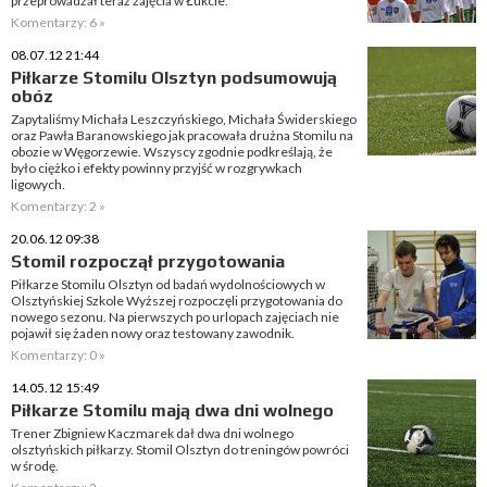
przeprowadzał teraz zajęcia w Łukcie.
Komentarzy: 6 »
08.07.12 21:44
Piłkarze Stomilu Olsztyn podsumowują
obóz
Zapytaliśmy Michała Leszczyńskiego, Michała Świderskiego
oraz Pawła Baranowskiego jak pracowała drużna Stomilu na
obozie w Węgorzewie. Wszyscy zgodnie podkreślają, że
było ciężko i efekty powinny przyjść w rozgrywkach
ligowych.
Komentarzy: 2 »
20.06.12 09:38
Stomil rozpoczął przygotowania
Piłkarze Stomilu Olsztyn od badań wydolnościowych w
Olsztyńskiej Szkole Wyższej rozpoczęli przygotowania do
nowego sezonu. Na pierwszych po urlopach zajęciach nie
pojawił się żaden nowy oraz testowany zawodnik.
Komentarzy: 0 »
14.05.12 15:49
Piłkarze Stomilu mają dwa dni wolnego
Trener Zbigniew Kaczmarek dał dwa dni wolnego
olsztyńskich piłkarzy. Stomil Olsztyn do treningów powróci
w środę.