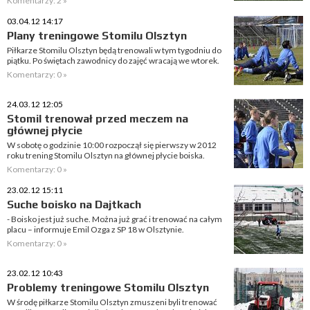
Komentarzy: 2 »
03.04.12 14:17
Plany treningowe Stomilu Olsztyn
Piłkarze Stomilu Olsztyn będą trenowali w tym tygodniu do
piątku. Po świętach zawodnicy do zajęć wracają we wtorek.
Komentarzy: 0 »
24.03.12 12:05
Stomil trenował przed meczem na
głównej płycie
W sobotę o godzinie 10:00 rozpoczął się pierwszy w 2012
roku trening Stomilu Olsztyn na głównej płycie boiska.
Komentarzy: 0 »
23.02.12 15:11
Suche boisko na Dajtkach
- Boisko jest już suche. Można już grać i trenować na całym
placu – informuje Emil Ozga z SP 18 w Olsztynie.
Komentarzy: 0 »
23.02.12 10:43
Problemy treningowe Stomilu Olsztyn
W środę piłkarze Stomilu Olsztyn zmuszeni byli trenować