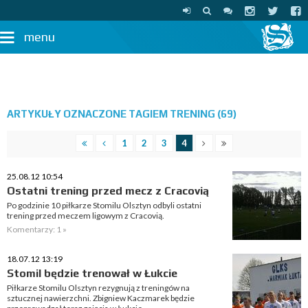
menu
ARTYKUŁY OZNACZONE TAGIEM TRENING (69)
1
2
3
4
25.08.12 10:54
Ostatni trening przed mecz z Cracovią
Po godzinie 10 piłkarze Stomilu Olsztyn odbyli ostatni
trening przed meczem ligowym z Cracovią.
Komentarzy: 1 »
18.07.12 13:19
Stomil będzie trenował w Łukcie
Piłkarze Stomilu Olsztyn rezygnują z treningów na
sztucznej nawierzchni. Zbigniew Kaczmarek będzie