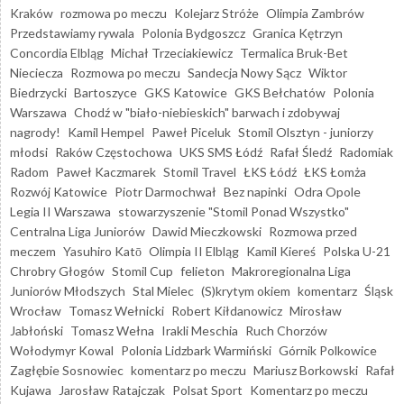
Kraków
rozmowa po meczu
Kolejarz Stróże
Olimpia Zambrów
Przedstawiamy rywala
Polonia Bydgoszcz
Granica Kętrzyn
Concordia Elbląg
Michał Trzeciakiewicz
Termalica Bruk-Bet
Nieciecza
Rozmowa po meczu
Sandecja Nowy Sącz
Wiktor
Biedrzycki
Bartoszyce
GKS Katowice
GKS Bełchatów
Polonia
Warszawa
Chodź w "biało-niebieskich" barwach i zdobywaj
nagrody!
Kamil Hempel
Paweł Piceluk
Stomil Olsztyn - juniorzy
młodsi
Raków Częstochowa
UKS SMS Łódź
Rafał Śledź
Radomiak
Radom
Paweł Kaczmarek
Stomil Travel
ŁKS Łódź
ŁKS Łomża
Rozwój Katowice
Piotr Darmochwał
Bez napinki
Odra Opole
Legia II Warszawa
stowarzyszenie "Stomil Ponad Wszystko"
Centralna Liga Juniorów
Dawid Mieczkowski
Rozmowa przed
meczem
Yasuhiro Katō
Olimpia II Elbląg
Kamil Kiereś
Polska U-21
Chrobry Głogów
Stomil Cup
felieton
Makroregionalna Liga
Juniorów Młodszych
Stal Mielec
(S)krytym okiem
komentarz
Śląsk
Wrocław
Tomasz Wełnicki
Robert Kiłdanowicz
Mirosław
Jabłoński
Tomasz Wełna
Irakli Meschia
Ruch Chorzów
Wołodymyr Kowal
Polonia Lidzbark Warmiński
Górnik Polkowice
Zagłębie Sosnowiec
komentarz po meczu
Mariusz Borkowski
Rafał
Kujawa
Jarosław Ratajczak
Polsat Sport
Komentarz po meczu