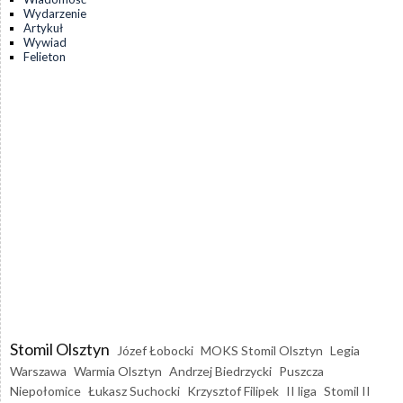
Wydarzenie
Artykuł
Wywiad
Felieton
Stomil Olsztyn
Józef Łobocki
MOKS Stomil Olsztyn
Legia
Warszawa
Warmia Olsztyn
Andrzej Biedrzycki
Puszcza
Niepołomice
Łukasz Suchocki
Krzysztof Filipek
II liga
Stomil II