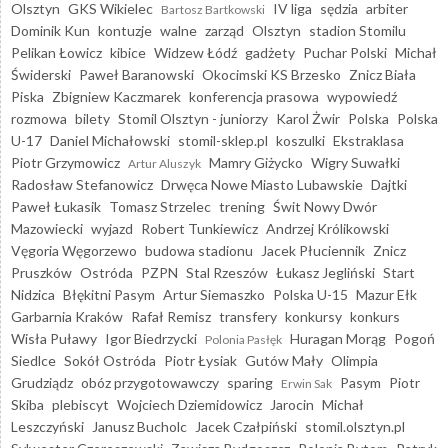
Olsztyn
GKS Wikielec
IV liga
sędzia
arbiter
Bartosz Bartkowski
Dominik Kun
kontuzje
walne
zarząd
Olsztyn
stadion Stomilu
Pelikan Łowicz
kibice
Widzew Łódź
gadżety
Puchar Polski
Michał
Świderski
Paweł Baranowski
Okocimski KS Brzesko
Znicz Biała
Piska
Zbigniew Kaczmarek
konferencja prasowa
wypowiedź
rozmowa
bilety
Stomil Olsztyn - juniorzy
Karol Żwir
Polska
Polska
U-17
Daniel Michałowski
stomil-sklep.pl
koszulki
Ekstraklasa
Piotr Grzymowicz
Mamry Giżycko
Wigry Suwałki
Artur Aluszyk
Radosław Stefanowicz
Drwęca Nowe Miasto Lubawskie
Dajtki
Paweł Łukasik
Tomasz Strzelec
trening
Świt Nowy Dwór
Mazowiecki
wyjazd
Robert Tunkiewicz
Andrzej Królikowski
Vęgoria Węgorzewo
budowa stadionu
Jacek Płuciennik
Znicz
Pruszków
Ostróda
PZPN
Stal Rzeszów
Łukasz Jegliński
Start
Nidzica
Błękitni Pasym
Artur Siemaszko
Polska U-15
Mazur Ełk
Garbarnia Kraków
Rafał Remisz
transfery
konkursy
konkurs
Wisła Puławy
Igor Biedrzycki
Huragan Morąg
Pogoń
Polonia Pasłęk
Siedlce
Sokół Ostróda
Piotr Łysiak
Gutów Mały
Olimpia
Grudziądz
obóz przygotowawczy
sparing
Pasym
Piotr
Erwin Sak
Skiba
plebiscyt
Wojciech Dziemidowicz
Jarocin
Michał
Leszczyński
Janusz Bucholc
Jacek Czałpiński
stomil.olsztyn.pl