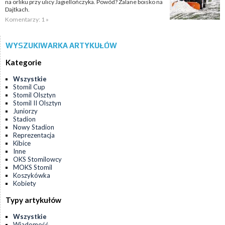
na orliku przy ulicy Jagiellończyka. Powód? Zalane boisko na
Dajtkach.
Komentarzy: 1 »
WYSZUKIWARKA ARTYKUŁÓW
Kategorie
Wszystkie
Stomil Cup
Stomil Olsztyn
Stomil II Olsztyn
Juniorzy
Stadion
Nowy Stadion
Reprezentacja
Kibice
Inne
OKS Stomilowcy
MOKS Stomil
Koszykówka
Kobiety
Typy artykułów
Wszystkie
Wiadomość