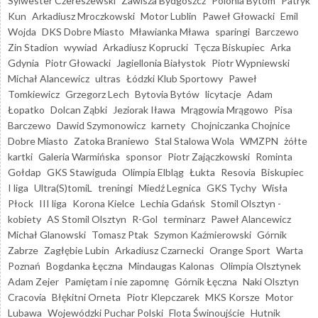
Sylwester Czereszewski
Zawisza Bydgoszcz
Polonia Bytom
Patryk
Kun
Arkadiusz Mroczkowski
Motor Lublin
Paweł Głowacki
Emil
Wojda
DKS Dobre Miasto
Mławianka Mława
sparingi
Barczewo
Zin Stadion
wywiad
Arkadiusz Koprucki
Tęcza Biskupiec
Arka
Gdynia
Piotr Głowacki
Jagiellonia Białystok
Piotr Wypniewski
Michał Alancewicz
ultras
Łódzki Klub Sportowy
Paweł
Tomkiewicz
Grzegorz Lech
Bytovia Bytów
licytacje
Adam
Łopatko
Dolcan Ząbki
Jeziorak Iława
Mrągowia Mrągowo
Pisa
Barczewo
Dawid Szymonowicz
karnety
Chojniczanka Chojnice
Dobre Miasto
Zatoka Braniewo
Stal Stalowa Wola
WMZPN
żółte
kartki
Galeria Warmińska
sponsor
Piotr Zajączkowski
Rominta
Gołdap
GKS Stawiguda
Olimpia Elbląg
Łukta
Resovia
Biskupiec
I liga
Ultra(S)tomiL
treningi
Miedź Legnica
GKS Tychy
Wisła
Płock
III liga
Korona Kielce
Lechia Gdańsk
Stomil Olsztyn -
kobiety
AS Stomil Olsztyn
R-Gol
terminarz
Paweł Alancewicz
Michał Glanowski
Tomasz Ptak
Szymon Kaźmierowski
Górnik
Zabrze
Zagłębie Lubin
Arkadiusz Czarnecki
Orange Sport
Warta
Poznań
Bogdanka Łęczna
Mindaugas Kalonas
Olimpia Olsztynek
Adam Zejer
Pamiętam i nie zapomnę
Górnik Łęczna
Naki Olsztyn
Cracovia
Błękitni Orneta
Piotr Klepczarek
MKS Korsze
Motor
Lubawa
Wojewódzki Puchar Polski
Flota Świnoujście
Hutnik