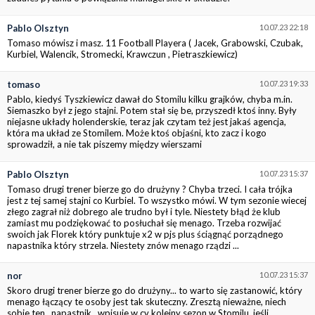
Pablo Olsztyn
10.07.23 22:18
Tomaso mówisz i masz. 11 Football Playera ( Jacek, Grabowski, Czubak,
Kurbiel, Walencik, Stromecki, Krawczun , Pietraszkiewicz)
tomaso
10.07.23 19:33
Pablo, kiedyś Tyszkiewicz dawał do Stomilu kilku grajków, chyba m.in.
Siemaszko był z jego stajni. Potem stał się be, przyszedł ktoś inny. Były
niejasne układy holenderskie, teraz jak czytam też jest jakaś agencja,
która ma układ ze Stomilem. Może ktoś objaśni, kto zacz i kogo
sprowadził, a nie tak piszemy między wierszami
Pablo Olsztyn
10.07.23 15:37
Tomaso drugi trener bierze go do drużyny ? Chyba trzeci. I cała trójka
jest z tej samej stajni co Kurbiel. To wszystko mówi. W tym sezonie wiecej
złego zagrał niż dobrego ale trudno był i tyle. Niestety błąd że klub
zamiast mu podziękować to posłuchał się menago. Trzeba rozwijać
swoich jak Florek który punktuje x2 w pjs plus ściągnąć porządnego
napastnika który strzela. Niestety znów menago rządzi ...
nor
10.07.23 15:37
Skoro drugi trener bierze go do drużyny... to warto się zastanowić, który
menago łączący te osoby jest tak skuteczny. Zresztą nieważne, niech
sobie ten ,,napastnik,, wpisuje w cv kolejny sezon w Stomilu, jeśli