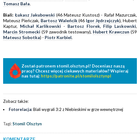
Tomasz Bała
.
Biali:
Łukasz Jakubowski
(46 Mateusz Kustosz) - Rafał Mazurczak,
Mateusz Pieńczak,
Bartosz Waleńcik
(46
Igor Jędrzejczyk
), Hubert
Kaptur,
Michał Karlikowski
-
Bartosz Florek
,
Filip Laskowski
,
Marcin Stromecki
(59 zawodnik testowany),
Hubert Krawczun
(59
Mateusz Sobotka
) -
Piotr Kurbiel
.
Zostań patronem stomil.olsztyn.pl! Doceniasz naszą
pracę? Chcesz więcej ciekawych materiałów? Wspieraj
nas tutaj:
https://patronite.pl/stomilolsztynpl
Zobacz także:
Fotorelacja:
Biali wygrali 3:2 z Niebieskimi w grze wewnętrznej
Tagi:
Stomil Olsztyn
KOMENTARZE