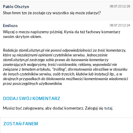
Pablo Olsztyn
08.07.23 12:28
Shun hmm tzn że zostaje czy wszystko się może zdarzyć?
Emilozo
08.07.23 12:24
Więcej o meczu napiszemy później. Kynia da też fachowy komentarz
swoim skrytym okiem.
Redakcja stomil.olsztyn.pl nie ponosi odpowiedzialności za treść komentarzy,
które są niezależnymi opiniami czytelników serwisu. Jednocześnie
stomil.olsztyn.pl zastrzega sobie prawo do kasowania komentarzy
zawierających wulgaryzmy, treści rasistowskie, reklamy, wypowiedzi nie
związane z tematem artykułu, "trolling", sformułowania obraźliwe w stosunku
do innych czytelników serwisu, osób trzecich, klubów lub instytucji itp., a w
skrajnych przypadkach do blokowania możliwości komentowania wiadomości
przez poszczególnych użytkowników.
DODAJ SWÓJ KOMENTARZ
Musisz być zalogowany, aby dodać komentarz. Zaloguj się
tutaj
.
ZOSTAŃ FANEM