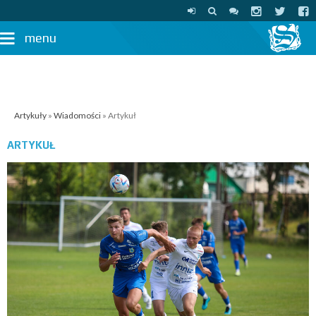
menu
Artykuły
»
Wiadomości
» Artykuł
ARTYKUŁ