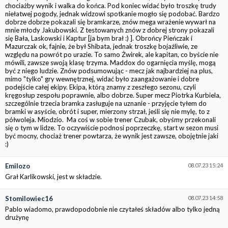
chociażby wynik i walka do końca. Pod koniec widać było troszkę trudy
niełatwej pogody, jednak widzowi spotkanie mogło się podobać. Bardzo
dobrze dobrze pokazali się bramkarze, znów mega wrażenie wywarł na
mnie młody Jakubowski. Z testowanych znów z dobrej strony pokazali
się Bała, Laskowski i Kaptur [ja bym brał :) ]. Obrońcy Pieńczak i
Mazurczak ok, fajnie, że był Shibata, jednak troszkę bojaźliwie, ze
względu na powrót po urazie. To samo Żwirek, ale kapitan, co byście nie
mówili, zawsze swoją klasę trzyma. Maddox do ogarnięcia myślę, mogą
być z niego ludzie. Znów podsumowując - mecz jak najbardziej na plus,
mimo "tylko" gry wewnętrznej, widać było zaangażowanie i dobre
podejście całej ekipy. Ekipa, którą znamy z zeszłego sezonu, czyli
kręgosłup zespołu poprawnie, albo dobrze. Super mecz Piotrka Kurbiela,
szczególnie trzecia bramka zasługuje na uznanie - przyjęcie tyłem do
bramki w asyście, obrót i super, mierzony strzał, jeśli się nie mylę, to z
półwoleja. Miodzio. Ma coś w sobie trener Czubak, obyśmy przekonali
się o tym w lidze. To oczywiście podnosi poprzeczkę, start w sezon musi
być mocny, chociaż trener powtarza, że wynik jest zawsze, obojętnie jaki
:)
Emilozo
08.07.23 15:24
Grał Karlikowski, jest w składzie.
Stomilowiec16
08.07.23 14:58
Pablo wiadomo, prawdopodobnie nie czytałeś składów albo tylko jedną
drużynę