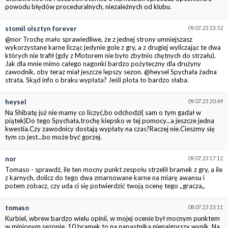
powodu błędów proceduralnych, niezależnych od klubu.
stomil olsztyn forever
09.07.23 23:52
@nor Trochę mało sprawiedliwe, że z jednej strony umniejszasz
wykorzystane karne licząc jedynie gole z gry, a z drugiej wyliczając te dwa
których nie trafił (gdy z Motorem nie było zbytnio chętnych do strzału).
Jak dla mnie mimo całego nagonki bardzo pożyteczny dla drużyny
zawodnik, oby teraz miał jeszcze lepszy sezon. @heysel Spychała żadna
strata. Skąd info o braku wypłata? Jeśli plota to bardzo słaba.
heysel
09.07.23 20:49
Na Shibatę już nie mamy co liczyć,bo odchodzi( sam o tym gadał w
piątek)Do tego Spychała,trochę kiepsko w tej pomocy...a jeszcze jedna
kwestia.Czy zawodnicy dostają wypłaty na czas?Raczej nie.Cieszmy się
tym co jest...bo może być gorzej.
nor
09.07.23 17:12
Tomaso - sprawdź, ile ten mocny punkt zespołu strzelił bramek z gry, a ile
z karnych, dolicz do tego dwa zmarnowane karne na miarę awansu i
potem zobacz, czy uda ci się potwierdzić twoją ocenę tego ,,gracza,,
tomaso
08.07.23 23:11
Kurbiel, wbrew bardzo wielu opinii, w mojej ocenie był mocnym punktem
w minionym sezonie. 10 bramek to na napastnika nienajgorszy wynik. Na