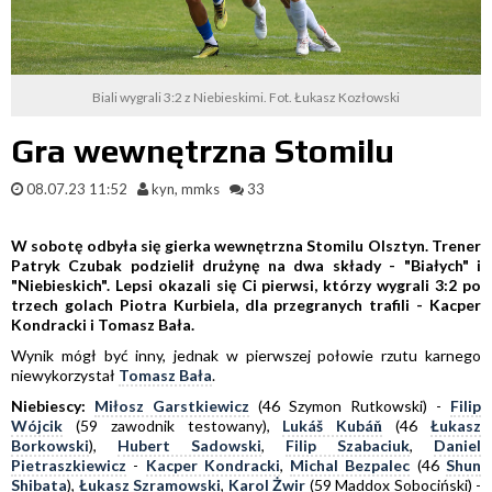
Biali wygrali 3:2 z Niebieskimi. Fot. Łukasz Kozłowski
Gra wewnętrzna Stomilu
08.07.23 11:52
kyn, mmks
33
W sobotę odbyła się gierka wewnętrzna Stomilu Olsztyn. Trener
Patryk Czubak podzielił drużynę na dwa składy - "Białych" i
"Niebieskich". Lepsi okazali się Ci pierwsi, którzy wygrali 3:2 po
trzech golach Piotra Kurbiela, dla przegranych trafili - Kacper
Kondracki i Tomasz Bała.
Wynik mógł być inny, jednak w pierwszej połowie rzutu karnego
niewykorzystał
Tomasz Bała
.
Niebiescy:
Miłosz Garstkiewicz
(46 Szymon Rutkowski) -
Filip
Wójcik
(59 zawodnik testowany),
Lukáš Kubáň
(46
Łukasz
Borkowski
),
Hubert Sadowski
,
Filip Szabaciuk
,
Daniel
Pietraszkiewicz
-
Kacper Kondracki
,
Michal Bezpalec
(46
Shun
Shibata
),
Łukasz Szramowski
,
Karol Żwir
(59 Maddox Sobociński) -