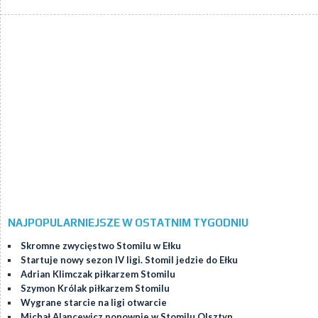
NAJPOPULARNIEJSZE W OSTATNIM TYGODNIU
Skromne zwycięstwo Stomilu w Ełku
Startuje nowy sezon IV ligi. Stomil jedzie do Ełku
Adrian Klimczak piłkarzem Stomilu
Szymon Królak piłkarzem Stomilu
Wygrane starcie na ligi otwarcie
Michał Alancewicz ponownie w Stomilu Olsztyn