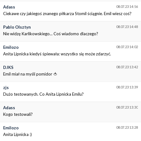
Adass
08.07.23 14:56
Ciekawe czy jakiegoś znanego piłkarza Stomil ściągnie. Emil wiesz coś?
Pablo Olsztyn
08.07.23 14:48
Nie widzę Karlikowskiego... Coś wiadomo dlaczego?
Emilozo
08.07.23 14:02
Anita Lipnicka kiedyś śpiewała: wszystko się może zdarzyć.
DJKS
08.07.23 13:42
Emil miał na myśli pomidor 🍅
zjs
08.07.23 13:39
Dużo testowanych. Co Anita Lipnicka Emilu?
Adass
08.07.23 13:30
Kogo testowali?
Emilozo
08.07.23 13:28
Anita Lipnicka :)