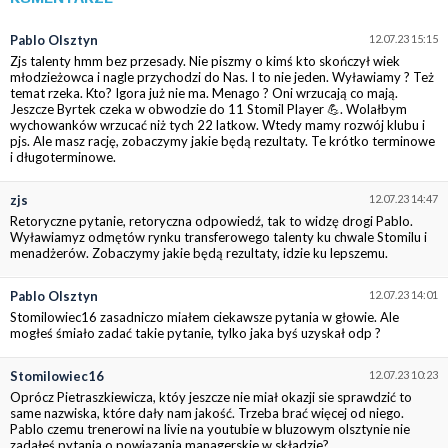
Pablo Olsztyn
12.07.23 15:15
Zjs talenty hmm bez przesady. Nie piszmy o kimś kto skończył wiek
młodzieżowca i nagle przychodzi do Nas. I to nie jeden. Wyławiamy ? Też
temat rzeka. Kto? Igora już nie ma. Menago ? Oni wrzucają co mają.
Jeszcze Byrtek czeka w obwodzie do 11 Stomil Player 💪. Wolałbym
wychowanków wrzucać niż tych 22 latkow. Wtedy mamy rozwój klubu i
pjs. Ale masz rację, zobaczymy jakie będą rezultaty. Te krótko terminowe
i długoterminowe.
zjs
12.07.23 14:47
Retoryczne pytanie, retoryczna odpowiedź, tak to widzę drogi Pablo.
Wyławiamyz odmętów rynku transferowego talenty ku chwale Stomilu i
menadżerów. Zobaczymy jakie będą rezultaty, idzie ku lepszemu.
Pablo Olsztyn
12.07.23 14:01
Stomilowiec16 zasadniczo miałem ciekawsze pytania w głowie. Ale
mogłeś śmiało zadać takie pytanie, tylko jaka byś uzyskał odp ?
Stomilowiec16
12.07.23 10:23
Oprócz Pietraszkiewicza, któy jeszcze nie miał okazji sie sprawdzić to
same nazwiska, które dały nam jakość. Trzeba brać więcej od niego.
Pablo czemu trenerowi na livie na youtubie w bluzowym olsztynie nie
zadałeś pytania o powiązania managerskie w składzie?