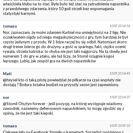
właściciela klubu na to stać. Byle było też stać na zatrudnienie napastnika
z prawdziwego zdarzenia, który 10 goli strzeli bez wspomagania
statystyki karnymi.
tomaso
10.07.23 14:56
Nor, zaznaczam, że moim zdaniem Kurbiel ma umiejętności na 2 ligę. Nie
oczekiwałem nigdy od niego megaskuteczności z gry, tym bardziej że był
często jedynym z przodu. W 1 lidze raczej by się odbił. Natomiast skoro
drugi trener bierze go do drużyny, a gość w sparingu, fakt, ciężko ocenić
rywala, strzela hatricka, to chyba nie jest taki najgorszy. Na tą chwilę jest
numerem 1 do gry w ataku, ale też liczę, że Stomil ściągnie kogoś
lepszego. Lubię, jak zespół gra na dwóch napastników
Mati
10.07.23 14:45
@heysel kto ci taką plotę powiedział że piłkarze na czas wypłaty nie
dostają ? Bzdura totalna budżet na przyszły sezon jest zapewniony.
nor
10.07.23 14:37
@Stomil Olsztyn forever - jeśli pozycję, na której występuje wiadomy
zawodnik, nazwiemy defensywym napastnikiem, to mogę zgodzić się z
opinią, że nie jest taki kiepski.
tomaso
10.07.23 07:55
Ciekawe info na Facebook Stomilu o karnetach. Sprzedaż opóźniona z