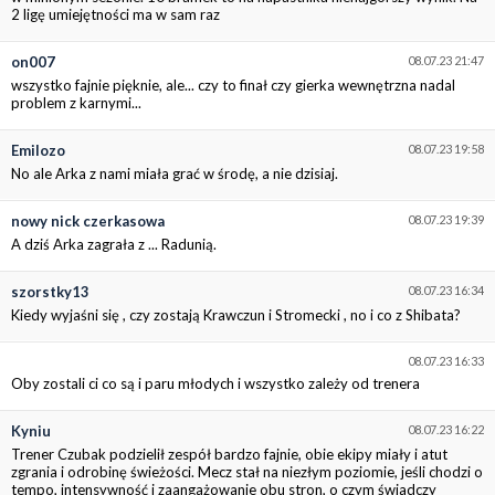
2 ligę umiejętności ma w sam raz
on007
08.07.23 21:47
wszystko fajnie pięknie, ale... czy to finał czy gierka wewnętrzna nadal
problem z karnymi...
Emilozo
08.07.23 19:58
No ale Arka z nami miała grać w środę, a nie dzisiaj.
nowy nick czerkasowa
08.07.23 19:39
A dziś Arka zagrała z ... Radunią.
szorstky13
08.07.23 16:34
Kiedy wyjaśni się , czy zostają Krawczun i Stromecki , no i co z Shibata?
08.07.23 16:33
Oby zostali ci co są i paru młodych i wszystko zależy od trenera
Kyniu
08.07.23 16:22
Trener Czubak podzielił zespół bardzo fajnie, obie ekipy miały i atut
zgrania i odrobinę świeżości. Mecz stał na niezłym poziomie, jeśli chodzi o
tempo, intensywność i zaangażowanie obu stron, o czym świadczy