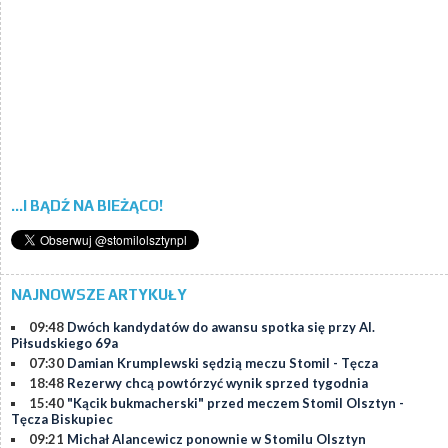
...I BĄDŹ NA BIEŻĄCO!
NAJNOWSZE ARTYKUŁY
09:48
Dwóch kandydatów do awansu spotka się przy Al.
Piłsudskiego 69a
07:30
Damian Krumplewski sędzią meczu Stomil - Tęcza
18:48
Rezerwy chcą powtórzyć wynik sprzed tygodnia
15:40
"Kącik bukmacherski" przed meczem Stomil Olsztyn -
Tęcza Biskupiec
09:21
Michał Alancewicz ponownie w Stomilu Olsztyn