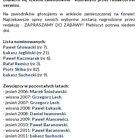
serwisu.
Na zawodników głosujemy w ankiecie zamieszczonej na
forum
!
Najciekawsze opisy swoich wyborów zostaną nagrodzone przez
redakcję - ZAPRASZAMY DO ZABAWY! Plebiscyt potrwa siedem
dni.
Lista nominowanych:
Paweł Głowacki
(nr 7).
Łukasz Jegliński
(nr 21).
Paweł Kaczmarek
(nr 6).
Rafał Remisz
(nr 3).
Piotr Skiba
(nr 82).
Łukasz Suchocki
(nr 9).
Zwycięzcy w pozostałych latach:
- jesień 2006:
Marek Śnieżawski
.
- wiosna 2007:
Grzegorz Lech
.
- jesień 2007:
Grzegorz Lech
.
- wiosna 2008:
Paweł Łukasik
.
- jesień 2008:
Daniel Iwanowski
.
- wiosna 2009:
Paweł Alancewicz
.
- jesień 2010:
Paweł Baranowski
.
- wiosna 2011:
Paweł Baranowski
.
- jesień 2011:
Łukasz Suchocki
.