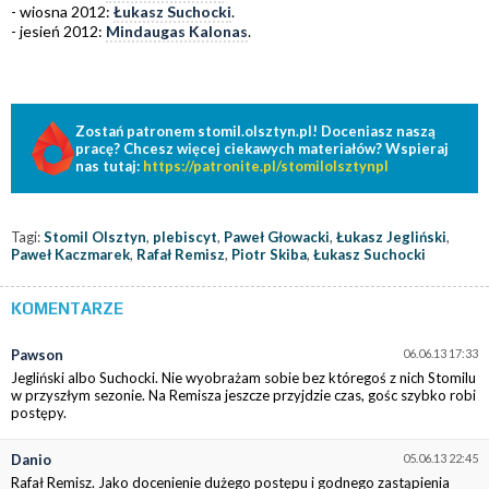
- wiosna 2012:
Łukasz Suchocki
.
- jesień 2012:
Mindaugas Kalonas
.
Zostań patronem stomil.olsztyn.pl! Doceniasz naszą
pracę? Chcesz więcej ciekawych materiałów? Wspieraj
nas tutaj:
https://patronite.pl/stomilolsztynpl
Tagi:
Stomil Olsztyn
,
plebiscyt
,
Paweł Głowacki
,
Łukasz Jegliński
,
Paweł Kaczmarek
,
Rafał Remisz
,
Piotr Skiba
,
Łukasz Suchocki
KOMENTARZE
Pawson
06.06.13 17:33
Jegliński albo Suchocki. Nie wyobrażam sobie bez któregoś z nich Stomilu
w przyszłym sezonie. Na Remisza jeszcze przyjdzie czas, gośc szybko robi
postępy.
Danio
05.06.13 22:45
Rafał Remisz. Jako docenienie dużego postępu i godnego zastąpienia