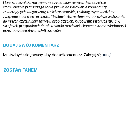
które są niezależnymi opiniami czytelników serwisu. Jednocześnie
stomil.olsztyn.pl zastrzega sobie prawo do kasowania komentarzy
zawierających wulgaryzmy, treści rasistowskie, reklamy, wypowiedzi nie
związane z tematem artykułu, "trolling", sformułowania obraźliwe w stosunku
do innych czytelników serwisu, osób trzecich, klubów lub instytucji itp., a w
skrajnych przypadkach do blokowania możliwości komentowania wiadomości
przez poszczególnych użytkowników.
DODAJ SWÓJ KOMENTARZ
Musisz być zalogowany, aby dodać komentarz. Zaloguj się
tutaj
.
ZOSTAŃ FANEM