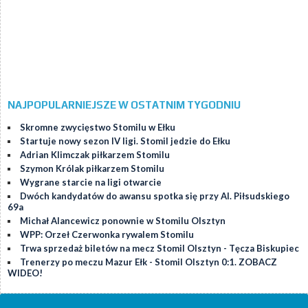
NAJPOPULARNIEJSZE W OSTATNIM TYGODNIU
Skromne zwycięstwo Stomilu w Ełku
Startuje nowy sezon IV ligi. Stomil jedzie do Ełku
Adrian Klimczak piłkarzem Stomilu
Szymon Królak piłkarzem Stomilu
Wygrane starcie na ligi otwarcie
Dwóch kandydatów do awansu spotka się przy Al. Piłsudskiego
69a
Michał Alancewicz ponownie w Stomilu Olsztyn
WPP: Orzeł Czerwonka rywalem Stomilu
Trwa sprzedaż biletów na mecz Stomil Olsztyn - Tęcza Biskupiec
Trenerzy po meczu Mazur Ełk - Stomil Olsztyn 0:1. ZOBACZ
WIDEO!