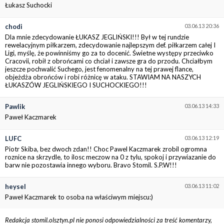
Łukasz Suchocki
chodi
03.06.13 20:36
Dla mnie zdecydowanie ŁUKASZ JEGLIŃSKI!!! Był w tej rundzie
rewelacyjnym piłkarzem, zdecydowanie najlepszym def. piłkarzem całej I
Ligi, myślę, że powinniśmy go za to docenić. Świetne występy przeciwko
Cracovii, robił z obrońcami co chciał i zawsze gra do przodu. Chciałbym
jeszcze pochwalić Suchego, jest fenomenalny na tej prawej flance,
objeżdża obrońców i robi różnicę w ataku. STAWIAM NA NASZYCH
ŁUKASZÓW JEGLIŃSKIEGO I SUCHOCKIEGO!!!
Pawlik
03.06.13 14:33
Paweł Kaczmarek
LUFC
03.06.13 12:19
Piotr Skiba, bez dwoch zdan!! Choc Pawel Kaczmarek zrobil ogromna
roznice na skrzydle, to ilosc meczow na 0 z tylu, spokoj i przywiazanie do
barw nie pozostawia innego wyboru. Bravo Stomil. S.P.W!!!
heysel
03.06.13 11:02
Paweł Kaczmarek to osoba na właściwym miejscu:)
Redakcja stomil.olsztyn.pl nie ponosi odpowiedzialności za treść komentarzy,