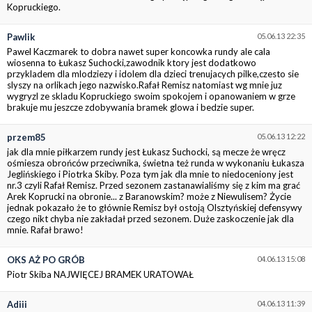
Kopruckiego.
Pawlik
05.06.13 22:35
Pawel Kaczmarek to dobra nawet super koncowka rundy ale cala
wiosenna to Łukasz Suchocki,zawodnik ktory jest dodatkowo
przykladem dla mlodziezy i idolem dla dzieci trenujacych pilke,czesto sie
slyszy na orlikach jego nazwisko.Rafał Remisz natomiast wg mnie juz
wygryzl ze skladu Kopruckiego swoim spokojem i opanowaniem w grze
brakuje mu jeszcze zdobywania bramek glowa i bedzie super.
przem85
05.06.13 12:22
jak dla mnie piłkarzem rundy jest Łukasz Suchocki, są mecze że wręcz
ośmiesza obrońców przeciwnika, świetna też runda w wykonaniu Łukasza
Jeglińskiego i Piotrka Skiby. Poza tym jak dla mnie to niedoceniony jest
nr.3 czyli Rafał Remisz. Przed sezonem zastanawialiśmy się z kim ma grać
Arek Koprucki na obronie... z Baranowskim? może z Niewulisem? Życie
jednak pokazało że to głównie Remisz był ostoją Olsztyńskiej defensywy
czego nikt chyba nie zakładał przed sezonem. Duże zaskoczenie jak dla
mnie. Rafał brawo!
OKS AŻ PO GRÓB
04.06.13 15:08
Piotr Skiba NAJWIĘCEJ BRAMEK URATOWAŁ
Adiii
04.06.13 11:39