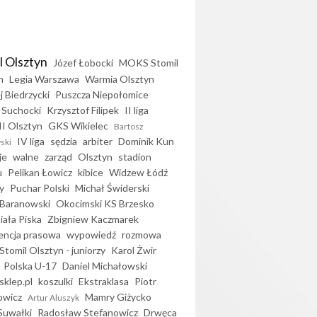
l Olsztyn
Józef Łobocki
MOKS Stomil
n
Legia Warszawa
Warmia Olsztyn
j Biedrzycki
Puszcza Niepołomice
 Suchocki
Krzysztof Filipek
II liga
II Olsztyn
GKS Wikielec
Bartosz
IV liga
sędzia
arbiter
Dominik Kun
ski
je
walne
zarząd
Olsztyn
stadion
u
Pelikan Łowicz
kibice
Widzew Łódź
y
Puchar Polski
Michał Świderski
Baranowski
Okocimski KS Brzesko
iała Piska
Zbigniew Kaczmarek
encja prasowa
wypowiedź
rozmowa
Stomil Olsztyn - juniorzy
Karol Żwir
Polska U-17
Daniel Michałowski
sklep.pl
koszulki
Ekstraklasa
Piotr
owicz
Mamry Giżycko
Artur Aluszyk
Suwałki
Radosław Stefanowicz
Drwęca