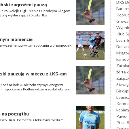
DKS Do
liński zagrożeni pauzą
Barcz
 29. kolejki I ligi u siebie z Chrobrym Głogów.
Kopruc
ony wykluczającą żółtą kartką.
Głowa
Wypni
Klub S
udnym momencie
Lech
ierwszej minuty w tym spotkaniu grał pomocnik
Dolcan
Mrągo
karnet
Zatoka
żółte k
ński pauzują w meczu z ŁKS-em
Zającz
Stawig
 Łódź na boisku nie zobaczymy Grzegorza
nim spotkaniu z Podbeskidziem zostali ukarani
Biskup
Legnic
Korona
kobiet
ę na początku
Paweł 
elsko-Biała. Po meczu z lokalnymi mediami
Ptak
Zagłęb