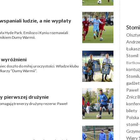
wspaniali ludzie, a nie wypłaty
Stomi
ała Hyde Park. Emilozo i Kyniu rozmawiali
Olszty
cnikiem Dumy Warmii.
Andrze
Łukasz
Stomil 
 wyróżnieni
Bartkow
iec doszło do miłej uroczystości. Władze klubu
kontuz
iłkarzy “Dumy Warmii”.
Stomil
gadżet
Paweł 
Znicz B
zy pierwszej drużynie
konfer
omagają trenerzy drużyny rezerw: Paweł
bilety
Polska
stomil-
Grzym
Wigry 