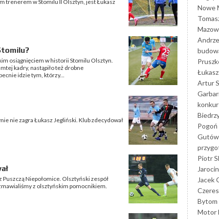
im trenerem w Stomilu II Olsztyn, jest Łukasz
Nowe M
Tomasz
Mazowi
Andrze
Stomilu?
budowa
kim osiągnięciem w historii Stomilu Olsztyn.
Prusz
amtej kadry, nastąpiło też drobne
Łukasz 
ecnie idzie tym, którzy...
Artur 
Garbar
konkur
Biedrz
ie nie zagra Łukasz Jegliński. Klub zdecydował
Pogoń 
Gutów
przyg
Piotr S
wał
Jarocin
 z Puszczą Niepołomice. Olsztyński zespół
Jacek 
rozmawialiśmy z olsztyńskim pomocnikiem.
Czeres
Bytom
Motor 