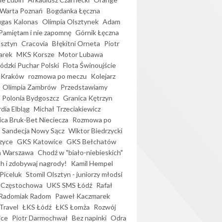
Warta Poznań
Bogdanka Łęczna
gas Kalonas
Olimpia Olsztynek
Adam
Pamiętam i nie zapomnę
Górnik Łęczna
lsztyn
Cracovia
Błękitni Orneta
Piotr
arek
MKS Korsze
Motor Lubawa
dzki Puchar Polski
Flota Świnoujście
 Kraków
rozmowa po meczu
Kolejarz
Olimpia Zambrów
Przedstawiamy
Polonia Bydgoszcz
Granica Kętrzyn
dia Elbląg
Michał Trzeciakiewicz
ica Bruk-Bet Nieciecza
Rozmowa po
Sandecja Nowy Sącz
Wiktor Biedrzycki
zyce
GKS Katowice
GKS Bełchatów
a Warszawa
Chodź w "biało-niebieskich"
h i zdobywaj nagrody!
Kamil Hempel
Piceluk
Stomil Olsztyn - juniorzy młodsi
 Częstochowa
UKS SMS Łódź
Rafał
Radomiak Radom
Paweł Kaczmarek
Travel
ŁKS Łódź
ŁKS Łomża
Rozwój
ice
Piotr Darmochwał
Bez napinki
Odra