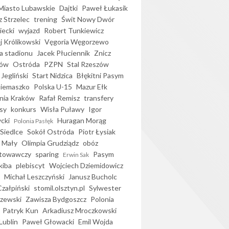
iasto Lubawskie
Dajtki
Paweł Łukasik
 Strzelec
trening
Świt Nowy Dwór
ecki
wyjazd
Robert Tunkiewicz
j Królikowski
Vęgoria Węgorzewo
 stadionu
Jacek Płuciennik
Znicz
ków
Ostróda
PZPN
Stal Rzeszów
Jegliński
Start Nidzica
Błękitni Pasym
Siemaszko
Polska U-15
Mazur Ełk
nia Kraków
Rafał Remisz
transfery
sy
konkurs
Wisła Puławy
Igor
ycki
Huragan Morąg
Polonia Pasłęk
Siedlce
Sokół Ostróda
Piotr Łysiak
 Mały
Olimpia Grudziądz
obóz
otowawczy
sparing
Pasym
Erwin Sak
kiba
plebiscyt
Wojciech Dziemidowicz
Michał Leszczyński
Janusz Bucholc
Czałpiński
stomil.olsztyn.pl
Sylwester
zewski
Zawisza Bydgoszcz
Polonia
Patryk Kun
Arkadiusz Mroczkowski
Lublin
Paweł Głowacki
Emil Wojda