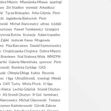
bre Miasto
Mławianka Mława
sparingi
ewo
Zin Stadion
wywiad
Arkadiusz
ki
Tęcza Biskupiec
Arka Gdynia
Piotr
cki
Jagiellonia Białystok
Piotr
ewski
Michał Alancewicz
ultras
Łódzki
portowy
Paweł Tomkiewicz
Grzegorz
Bytovia Bytów
licytacje
Adam Łopatko
 Ząbki
Jeziorak Iława
Mrągowia
wo
Pisa Barczewo
Dawid Szymonowicz
y
Chojniczanka Chojnice
Dobre Miasto
 Braniewo
Stal Stalowa Wola
WMZPN
artki
Galeria Warmińska
sponsor
Piotr
kowski
Rominta Gołdap
GKS
uda
Olimpia Elbląg
Łukta
Resovia
iec
I liga
Ultra(S)tomiL
treningi
Miedź
a
GKS Tychy
Wisła Płock
III liga
 Kielce
Lechia Gdańsk
Stomil Olsztyn -
y
AS Stomil Olsztyn
R-Gol
terminarz
Alancewicz
Michał Glanowski
Tomasz
Szymon Kaźmierowski
Górnik Zabrze
ie Lubin
Arkadiusz Czarnecki
Orange