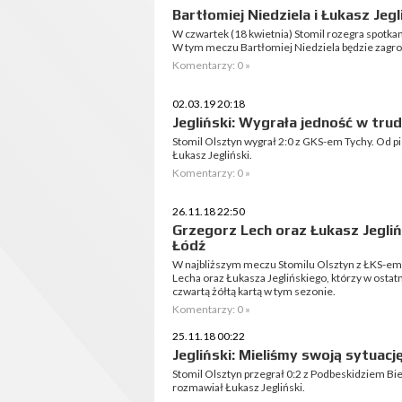
Bartłomiej Niedziela i Łukasz Jeg
W czwartek (18 kwietnia) Stomil rozegra spotkanie
W tym meczu Bartłomiej Niedziela będzie zagroż
Komentarzy: 0 »
02.03.19 20:18
Jegliński: Wygrała jedność w tr
Stomil Olsztyn wygrał 2:0 z GKS-em Tychy. Od p
Łukasz Jegliński.
Komentarzy: 0 »
26.11.18 22:50
Grzegorz Lech oraz Łukasz Jegli
Łódź
W najbliższym meczu Stomilu Olsztyn z ŁKS-em
Lecha oraz Łukasza Jeglińskiego, którzy w ostat
czwartą żółtą kartą w tym sezonie.
Komentarzy: 0 »
25.11.18 00:22
Jegliński: Mieliśmy swoją sytuacj
Stomil Olsztyn przegrał 0:2 z Podbeskidziem Bi
rozmawiał Łukasz Jegliński.