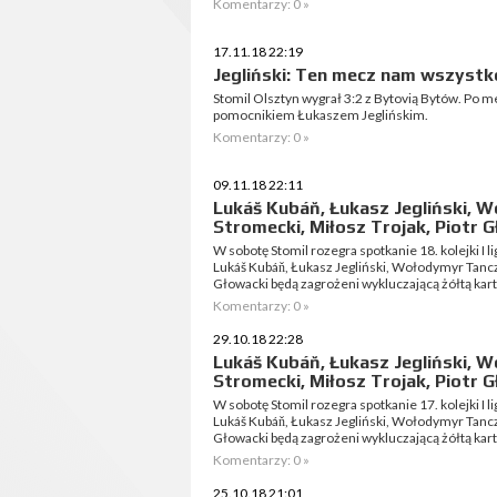
Komentarzy: 0 »
17.11.18 22:19
Jegliński: Ten mecz nam wszystk
Stomil Olsztyn wygrał 3:2 z Bytovią Bytów. Po 
pomocnikiem Łukaszem Jeglińskim.
Komentarzy: 0 »
09.11.18 22:11
Lukáš Kubáň, Łukasz Jegliński, 
Stromecki, Miłosz Trojak, Piotr 
W sobotę Stomil rozegra spotkanie 18. kolejki I 
Lukáš Kubáň, Łukasz Jegliński, Wołodymyr Tanczy
Głowacki będą zagrożeni wykluczającą żółtą kart
Komentarzy: 0 »
29.10.18 22:28
Lukáš Kubáň, Łukasz Jegliński, 
Stromecki, Miłosz Trojak, Piotr 
W sobotę Stomil rozegra spotkanie 17. kolejki I 
Lukáš Kubáň, Łukasz Jegliński, Wołodymyr Tanczy
Głowacki będą zagrożeni wykluczającą żółtą kart
Komentarzy: 0 »
25.10.18 21:01