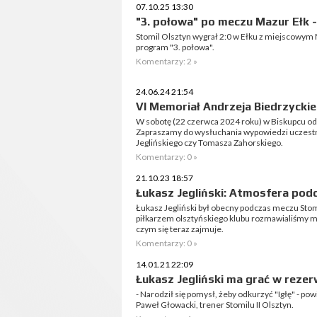
07.10.25 13:30
"3. połowa" po meczu Mazur Ełk -
Stomil Olsztyn wygrał 2:0 w Ełku z miejscowym
program "3. połowa".
Komentarzy: 2 »
24.06.24 21:54
VI Memoriał Andrzeja Biedrzycki
W sobotę (22 czerwca 2024 roku) w Biskupcu od
Zapraszamy do wysłuchania wypowiedzi uczestni
Jeglińskiego czy Tomasza Zahorskiego.
Komentarzy: 0 »
21.10.23 18:57
Łukasz Jegliński: Atmosfera podc
Łukasz Jegliński był obecny podczas meczu Stom
piłkarzem olsztyńskiego klubu rozmawialiśmy m.i
czym się teraz zajmuje.
Komentarzy: 0 »
14.01.21 22:09
Łukasz Jegliński ma grać w reze
- Narodził się pomysł, żeby odkurzyć "Igłę" - po
Paweł Głowacki, trener Stomilu II Olsztyn.