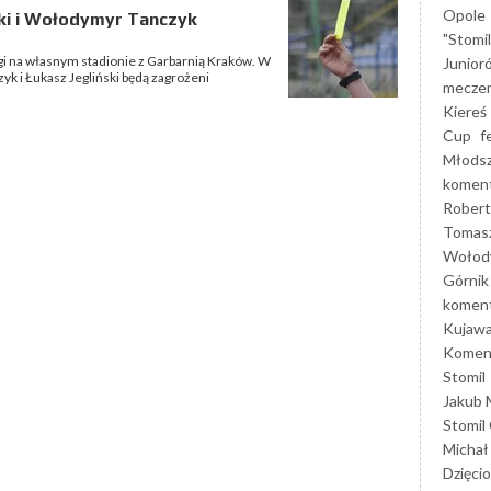
Opole
ski i Wołodymyr Tanczyk
"Stomi
ligi na własnym stadionie z Garbarnią Kraków. W
Junior
 i Łukasz Jegliński będą zagrożeni
mecze
Kiereś
Cup
f
Młods
koment
Robert
Tomas
Wołod
Górnik
koment
Kujaw
Koment
Stomil
Jakub 
Stomil
Michał
Dzięcio