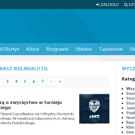
ZALOGUJ
SZ
l Olsztyn
Kibice
Rozgrywki
Stadion
Typowanie
Sk
ASZ JEGLIŃSKI (133)
WYSZ
Kateg
3
4
5
6
7
Wsz
Stom
Stom
ą o zwycięstwo w turnieju
Stomi
kiego
Juni
Stad
Stomil Cup odbędzie się I Oficjalny Olsztyński
Nowy
yckiego. W rywalizacji zobaczymy m.in. Adriana
Repr
oberta Podolińskiego.
Kibi
Inne