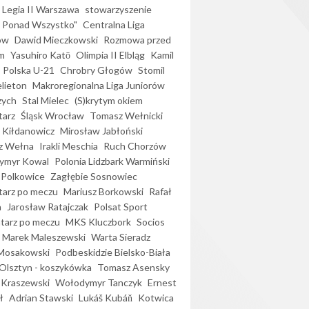
Legia II Warszawa
stowarzyszenie
l Ponad Wszystko"
Centralna Liga
ów
Dawid Mieczkowski
Rozmowa przed
m
Yasuhiro Katō
Olimpia II Elbląg
Kamil
Polska U-21
Chrobry Głogów
Stomil
elieton
Makroregionalna Liga Juniorów
zych
Stal Mielec
(S)krytym okiem
arz
Śląsk Wrocław
Tomasz Wełnicki
 Kiłdanowicz
Mirosław Jabłoński
z Wełna
Irakli Meschia
Ruch Chorzów
ymyr Kowal
Polonia Lidzbark Warmiński
 Polkowice
Zagłębie Sosnowiec
arz po meczu
Mariusz Borkowski
Rafał
a
Jarosław Ratajczak
Polsat Sport
arz po meczu
MKS Kluczbork
Socios
Marek Maleszewski
Warta Sieradz
Mosakowski
Podbeskidzie Bielsko-Biała
 Olsztyn - koszykówka
Tomasz Asensky
 Kraszewski
Wołodymyr Tanczyk
Ernest
ł
Adrian Stawski
Lukáš Kubáň
Kotwica