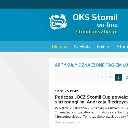
OKS Stomil
on-line
stomil.olsztyn.pl
Główna
Artykuły
Galerie
Stomi
ARTYKUŁY OZNACZONE TAGIEM ŁUK
1
2
18.01.26 13:42
Podczas JOCZ Stomil Cup powalcz
siatkonogi im. Andrzeja Biedrzyc
W piątek (23 stycznia 2026 roku) w ramach JOCZ 
Turniej Siatkonogi o Puchar im. Andrzeja Biedrz
Mierzejewskiego, Tomasza Sokołowskiego czy R
Komentarzy: 0 »