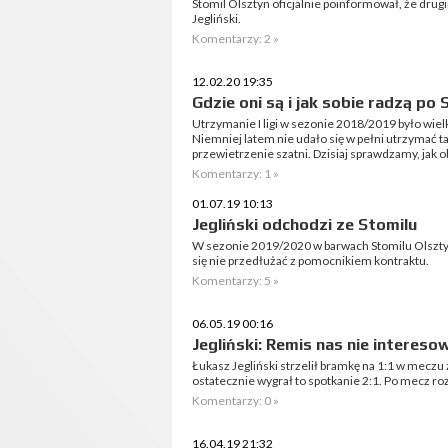
Stomil Olsztyn oficjalnie poinformował, że drug
Jegliński.
Komentarzy: 2 »
12.02.20 19:35
Gdzie oni są i jak sobie radzą po 
Utrzymanie I ligi w sezonie 2018/2019 było wiel
Niemniej latem nie udało się w pełni utrzymać t
przewietrzenie szatni. Dzisiaj sprawdzamy, jak ob
Komentarzy: 1 »
01.07.19 10:13
Jegliński odchodzi ze Stomilu
W sezonie 2019/2020 w barwach Stomilu Olsztyn
się nie przedłużać z pomocnikiem kontraktu.
Komentarzy: 5 »
06.05.19 00:16
Jegliński: Remis nas nie intereso
Łukasz Jegliński strzelił bramkę na 1:1 w meczu
ostatecznie wygrał to spotkanie 2:1. Po mecz 
Komentarzy: 0 »
16.04.19 21:32