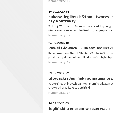
Komentarzy: 1 »
19.10.20 20:34
Łukasz Jegliński: Stomil tworzyli 
czy kontrakty
Z okazji 75. urodzin Stomilu nasza redakcja nagr
niedawno z Łukaszem Jeglińskim, byłym pomo
Komentarzy: 4 »
26.09.20 08:18
Paweł Głowacki i Łukasz Jegliński
Przed meczem Stomil Olsztyn - Zagłębie Sosnow
przekazały klubowe koszulki dla dwóch byłych p
Komentarzy: 3 »
09.05.20 12:52
Głowacki i Jegliński pomagają pr
W treningach indywidualnych Stomilu Olsztyn p
Głowacki oraz Łukasz Jegliński.
Komentarzy: 1 »
16.03.20 22:03
Jegliński trenerem w rezerwach