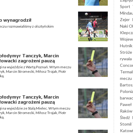
Sport
Mindau
Zejer
o wynagrodził
Naki O
meczu rozmawialiśmy z olsztyńskim
Klepcz
Wojewó
Hutnik
Stróże
Wołodymyr Tanczyk, Marcin
rywala
Głowacki zagrożeni pauzą
Concor
ligi na wyjeździe z Wartą Poznań. W tym meczu
Termal
k, Marcin Stromecki, Miłosz Trojak, Piotr
ką.
meczu
Bartos
Poloni
Wołodymyr Tanczyk, Marcin
barwac
Głowacki zagrożeni pauzą
Paweł 
ligi na wyjeździe ze Stalą Mielec. W tym meczu
Raków
k, Marcin Stromecki, Miłosz Trojak, Piotr
Śledź
ką.
Stomil 
Katow