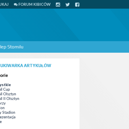
UKAJ
FORUM KIBICÓW
lep Stomilu
UKIWARKA ARTYKUŁÓW
orie
ystkie
il Cup
il Olsztyn
l II Olsztyn
orzy
ion
 Stadion
ezentacja
ce