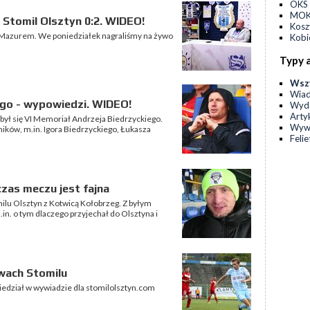
OKS 
MOKS
 Stomil Olsztyn 0:2. WIDEO!
Kos
 Mazurem. We poniedziałek nagraliśmy na żywo
Kobi
Typy 
Wsz
Wia
ego - wypowiedzi. WIDEO!
Wyda
Arty
był się VI Memoriał Andrzeja Biedrzyckiego.
Wyw
ków, m.in. Igora Biedrzyckiego, Łukasza
Feli
zas meczu jest fajna
ilu Olsztyn z Kotwicą Kołobrzeg. Z byłym
n. o tym dlaczego przyjechał do Olsztyna i
rwach Stomilu
wiedział w wywiadzie dla stomilolsztyn.com