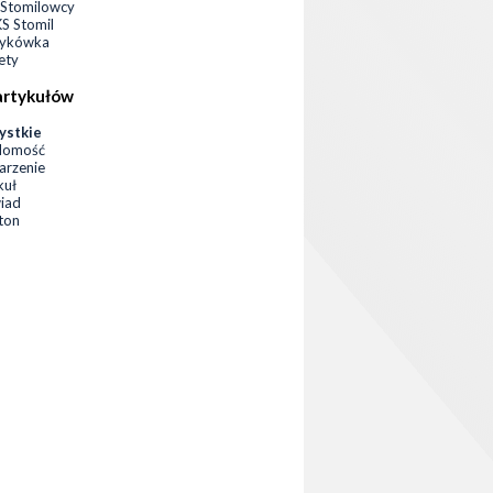
Stomilowcy
 Stomil
zykówka
ety
artykułów
ystkie
domość
rzenie
kuł
iad
eton