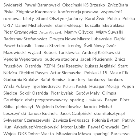
Świderski
Paweł Baranowski
Okocimski KS Brzesko
Znicz Biała
Piska
Zbigniew Kaczmarek
konferencja prasowa
wypowiedź
rozmowa
bilety
Stomil Olsztyn - juniorzy
Karol Żwir
Polska
Polska
U-17
Daniel Michałowski
stomil-sklep.pl
koszulki
Ekstraklasa
Piotr Grzymowicz
Mamry Giżycko
Wigry Suwałki
Artur Aluszyk
Radosław Stefanowicz
Drwęca Nowe Miasto Lubawskie
Dajtki
Paweł Łukasik
Tomasz Strzelec
trening
Świt Nowy Dwór
Mazowiecki
wyjazd
Robert Tunkiewicz
Andrzej Królikowski
Vęgoria Węgorzewo
budowa stadionu
Jacek Płuciennik
Znicz
Pruszków
Ostróda
PZPN
Stal Rzeszów
Łukasz Jegliński
Start
Nidzica
Błękitni Pasym
Artur Siemaszko
Polska U-15
Mazur Ełk
Garbarnia Kraków
Rafał Remisz
transfery
konkursy
konkurs
Wisła Puławy
Igor Biedrzycki
Huragan Morąg
Pogoń
Polonia Pasłęk
Siedlce
Sokół Ostróda
Piotr Łysiak
Gutów Mały
Olimpia
Grudziądz
obóz przygotowawczy
sparing
Pasym
Piotr
Erwin Sak
Skiba
plebiscyt
Wojciech Dziemidowicz
Jarocin
Michał
Leszczyński
Janusz Bucholc
Jacek Czałpiński
stomil.olsztyn.pl
Sylwester Czereszewski
Zawisza Bydgoszcz
Polonia Bytom
Patryk
Kun
Arkadiusz Mroczkowski
Motor Lublin
Paweł Głowacki
Emil
Wojda
DKS Dobre Miasto
Mławianka Mława
sparingi
Barczewo