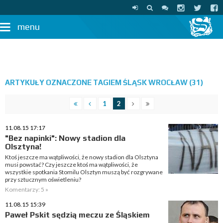
menu
ARTYKUŁY OZNACZONE TAGIEM ŚLĄSK WROCŁAW (31)
1
2
11.08.15 17:17
"Bez napinki": Nowy stadion dla
Olsztyna!
Ktoś jeszcze ma wątpliwości, że nowy stadion dla Olsztyna
musi powstać? Czy jeszcze ktoś ma wątpliwości, że
wszystkie spotkania Stomilu Olsztyn muszą być rozgrywane
przy sztucznym oświetleniu?
Komentarzy: 5 »
11.08.15 15:39
Paweł Pskit sędzią meczu ze Śląskiem