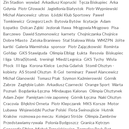
Zin Stadion
wywiad
Arkadiusz Koprucki
Tęcza Biskupiec
Arka
Gdynia
Piotr Głowacki
Jagiellonia Białystok
Piotr Wypniewski
Michał Alancewicz
ultras
Łódzki Klub Sportowy
Paweł
Tomkiewicz
Grzegorz Lech
Bytovia Bytów
licytacje
Adam
Łopatko
Dolcan Ząbki
Jeziorak Iława
Mrągowia Mrągowo
Pisa
Barczewo
Dawid Szymonowicz
karnety
Chojniczanka Chojnice
Dobre Miasto
Zatoka Braniewo
Stal Stalowa Wola
WMZPN
żółte
kartki
Galeria Warmińska
sponsor
Piotr Zajączkowski
Rominta
Gołdap
GKS Stawiguda
Olimpia Elbląg
Łukta
Resovia
Biskupiec
I liga
Ultra(S)tomiL
treningi
Miedź Legnica
GKS Tychy
Wisła
Płock
III liga
Korona Kielce
Lechia Gdańsk
Stomil Olsztyn -
kobiety
AS Stomil Olsztyn
R-Gol
terminarz
Paweł Alancewicz
Michał Glanowski
Tomasz Ptak
Szymon Kaźmierowski
Górnik
Zabrze
Zagłębie Lubin
Arkadiusz Czarnecki
Orange Sport
Warta
Poznań
Bogdanka Łęczna
Mindaugas Kalonas
Olimpia Olsztynek
Adam Zejer
Pamiętam i nie zapomnę
Górnik Łęczna
Naki Olsztyn
Cracovia
Błękitni Orneta
Piotr Klepczarek
MKS Korsze
Motor
Lubawa
Wojewódzki Puchar Polski
Flota Świnoujście
Hutnik
Kraków
rozmowa po meczu
Kolejarz Stróże
Olimpia Zambrów
Przedstawiamy rywala
Polonia Bydgoszcz
Granica Kętrzyn
Concordia Elbląg
Michał Trzeciakiewicz
Termalica Bruk-Bet