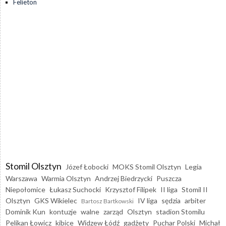
Felieton
Stomil Olsztyn
Józef Łobocki
MOKS Stomil Olsztyn
Legia
Warszawa
Warmia Olsztyn
Andrzej Biedrzycki
Puszcza
Niepołomice
Łukasz Suchocki
Krzysztof Filipek
II liga
Stomil II
Olsztyn
GKS Wikielec
IV liga
sędzia
arbiter
Bartosz Bartkowski
Dominik Kun
kontuzje
walne
zarząd
Olsztyn
stadion Stomilu
Pelikan Łowicz
kibice
Widzew Łódź
gadżety
Puchar Polski
Michał