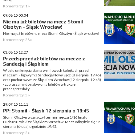
Komentarzy: 1 »
09.08.15 00:04
Nie ma już biletów na mecz Stomil
Olsztyn - Śląsk Wrocław!
Nie ma już biletów na mecz Stomil Olsztyn - Śląsk wrocław!
Komentarzy: 28 »
03.08.15 12:27
Przedsprzedaż biletów na mecze z
Sandecją i Śląskiem
W celu uniknięcia stania w milowych kolejkach przed
meczami - ligowym z Sandecją Nowy Sącz (8 sierpnia, 19:45)
oraz pucharowym ze Śląskiem Wrocław (12 sierpnia, 19:45)
- zapraszamy do nabywania biletów w trakcie
przedsprzedaży.
Komentarzy: 5 »
29.07.15 11:11
PP: Stomil - Śląsk 12 sierpnia o 19:45
Stomil Olsztyn wyznaczył termin meczu 1/16 finału
Pucharu Polski ze Śląskiem Wrocław. Mecz odbędzie się 12
sierpnia (środa) o godzinie 19:45.
Komentarzy: 2 »