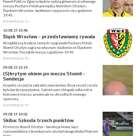
Paweł Pskit ze Zgierza będzie sędzią głównym środowego
meczu Pucharu Polski pomiędzy Stomilem Olsztyn i
Śląskiem Wrocław. Spotkanie rozpocznie się o godzinie
19:45.
Komentarzy: 1 »
10.08.15 10:48
Śląsk Wrocław - przedstawiamy rywala
W najbliższą środę w ramach rozgrywek Pucharu Polski
Stomil Olsztyn zagra na własnym stadionie ze Śląskiem
Wrocław. Początek meczu o godzinie 19:45.
Komentarzy: 4 »
09.08.15 10:19
(S)krytym okiem po meczu Stomil -
Sandecja
Do pełni szczęścia zabrakło zwycięstwa. Bo przecież reszta
była bardzo pozytywna. Gdzieś nam chłopaki odlecieli w
końcówce meczu, prawie jak na skrzydłach nowego
sponsora.
Komentarzy: 9 »
09.08.15 10:02
Skiba: Szkoda trzech punktów
Po meczu Stomil Olsztyn - Sandecja Nowy Sącz
rozmawialiśmy z bramkarzem olsztyńskiego klubu Piotrem
Skibą.