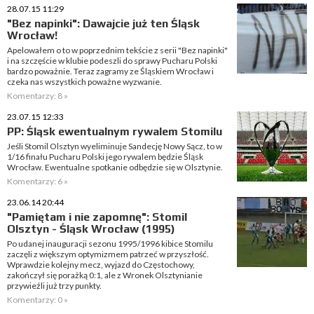
28.07.15 11:29
"Bez napinki": Dawajcie już ten Śląsk
Wrocław!
Apelowałem o to w poprzednim tekście z serii "Bez napinki"
i na szczęście w klubie podeszli do sprawy Pucharu Polski
bardzo poważnie. Teraz zagramy ze Śląskiem Wrocław i
czeka nas wszystkich poważne wyzwanie.
Komentarzy: 8 »
23.07.15 12:33
PP: Śląsk ewentualnym rywalem Stomilu
Jeśli Stomil Olsztyn wyeliminuje Sandecję Nowy Sącz, to w
1/16 finału Pucharu Polski jego rywalem będzie Śląsk
Wrocław. Ewentualne spotkanie odbędzie się w Olsztynie.
Komentarzy: 6 »
23.06.14 20:44
"Pamiętam i nie zapomnę": Stomil
Olsztyn - Śląsk Wrocław (1995)
Po udanej inauguracji sezonu 1995/1996 kibice Stomilu
zaczęli z większym optymizmem patrzeć w przyszłość.
Wprawdzie kolejny mecz, wyjazd do Częstochowy,
zakończył się porażką 0:1, ale z Wronek Olsztynianie
przywieźli już trzy punkty.
Komentarzy: 0 »