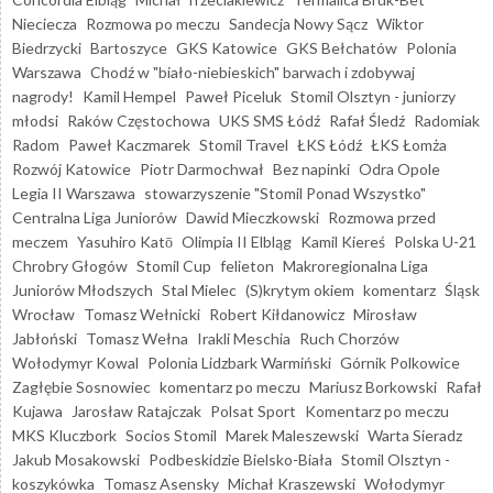
Nieciecza
Rozmowa po meczu
Sandecja Nowy Sącz
Wiktor
Biedrzycki
Bartoszyce
GKS Katowice
GKS Bełchatów
Polonia
Warszawa
Chodź w "biało-niebieskich" barwach i zdobywaj
nagrody!
Kamil Hempel
Paweł Piceluk
Stomil Olsztyn - juniorzy
młodsi
Raków Częstochowa
UKS SMS Łódź
Rafał Śledź
Radomiak
Radom
Paweł Kaczmarek
Stomil Travel
ŁKS Łódź
ŁKS Łomża
Rozwój Katowice
Piotr Darmochwał
Bez napinki
Odra Opole
Legia II Warszawa
stowarzyszenie "Stomil Ponad Wszystko"
Centralna Liga Juniorów
Dawid Mieczkowski
Rozmowa przed
meczem
Yasuhiro Katō
Olimpia II Elbląg
Kamil Kiereś
Polska U-21
Chrobry Głogów
Stomil Cup
felieton
Makroregionalna Liga
Juniorów Młodszych
Stal Mielec
(S)krytym okiem
komentarz
Śląsk
Wrocław
Tomasz Wełnicki
Robert Kiłdanowicz
Mirosław
Jabłoński
Tomasz Wełna
Irakli Meschia
Ruch Chorzów
Wołodymyr Kowal
Polonia Lidzbark Warmiński
Górnik Polkowice
Zagłębie Sosnowiec
komentarz po meczu
Mariusz Borkowski
Rafał
Kujawa
Jarosław Ratajczak
Polsat Sport
Komentarz po meczu
MKS Kluczbork
Socios Stomil
Marek Maleszewski
Warta Sieradz
Jakub Mosakowski
Podbeskidzie Bielsko-Biała
Stomil Olsztyn -
koszykówka
Tomasz Asensky
Michał Kraszewski
Wołodymyr