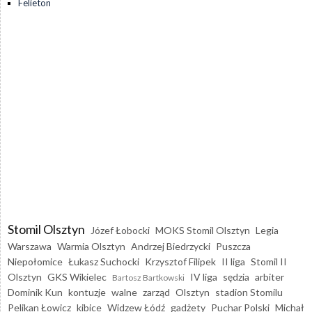
Felieton
Stomil Olsztyn
Józef Łobocki
MOKS Stomil Olsztyn
Legia
Warszawa
Warmia Olsztyn
Andrzej Biedrzycki
Puszcza
Niepołomice
Łukasz Suchocki
Krzysztof Filipek
II liga
Stomil II
Olsztyn
GKS Wikielec
IV liga
sędzia
arbiter
Bartosz Bartkowski
Dominik Kun
kontuzje
walne
zarząd
Olsztyn
stadion Stomilu
Pelikan Łowicz
kibice
Widzew Łódź
gadżety
Puchar Polski
Michał