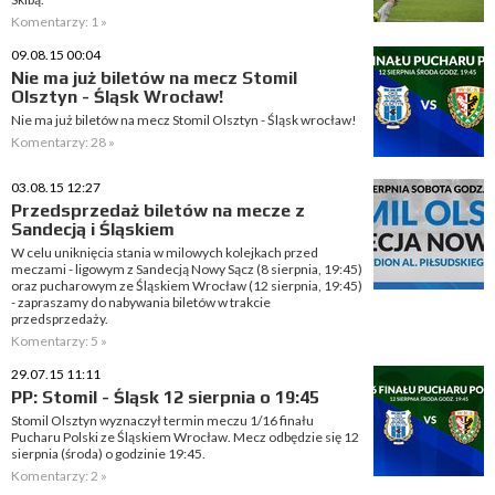
Komentarzy: 1 »
09.08.15 00:04
Nie ma już biletów na mecz Stomil
Olsztyn - Śląsk Wrocław!
Nie ma już biletów na mecz Stomil Olsztyn - Śląsk wrocław!
Komentarzy: 28 »
03.08.15 12:27
Przedsprzedaż biletów na mecze z
Sandecją i Śląskiem
W celu uniknięcia stania w milowych kolejkach przed
meczami - ligowym z Sandecją Nowy Sącz (8 sierpnia, 19:45)
oraz pucharowym ze Śląskiem Wrocław (12 sierpnia, 19:45)
- zapraszamy do nabywania biletów w trakcie
przedsprzedaży.
Komentarzy: 5 »
29.07.15 11:11
PP: Stomil - Śląsk 12 sierpnia o 19:45
Stomil Olsztyn wyznaczył termin meczu 1/16 finału
Pucharu Polski ze Śląskiem Wrocław. Mecz odbędzie się 12
sierpnia (środa) o godzinie 19:45.
Komentarzy: 2 »