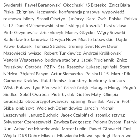
Świderski
Paweł Baranowski
Okocimski KS Brzesko
Znicz Biała
Piska
Zbigniew Kaczmarek
konferencja prasowa
wypowiedź
rozmowa
bilety
Stomil Olsztyn - juniorzy
Karol Żwir
Polska
Polska
U-17
Daniel Michałowski
stomil-sklep.pl
koszulki
Ekstraklasa
Piotr Grzymowicz
Mamry Giżycko
Wigry Suwałki
Artur Aluszyk
Radosław Stefanowicz
Drwęca Nowe Miasto Lubawskie
Dajtki
Paweł Łukasik
Tomasz Strzelec
trening
Świt Nowy Dwór
Mazowiecki
wyjazd
Robert Tunkiewicz
Andrzej Królikowski
Vęgoria Węgorzewo
budowa stadionu
Jacek Płuciennik
Znicz
Pruszków
Ostróda
PZPN
Stal Rzeszów
Łukasz Jegliński
Start
Nidzica
Błękitni Pasym
Artur Siemaszko
Polska U-15
Mazur Ełk
Garbarnia Kraków
Rafał Remisz
transfery
konkursy
konkurs
Wisła Puławy
Igor Biedrzycki
Huragan Morąg
Pogoń
Polonia Pasłęk
Siedlce
Sokół Ostróda
Piotr Łysiak
Gutów Mały
Olimpia
Grudziądz
obóz przygotowawczy
sparing
Pasym
Piotr
Erwin Sak
Skiba
plebiscyt
Wojciech Dziemidowicz
Jarocin
Michał
Leszczyński
Janusz Bucholc
Jacek Czałpiński
stomil.olsztyn.pl
Sylwester Czereszewski
Zawisza Bydgoszcz
Polonia Bytom
Patryk
Kun
Arkadiusz Mroczkowski
Motor Lublin
Paweł Głowacki
Emil
Wojda
DKS Dobre Miasto
Mławianka Mława
sparingi
Barczewo