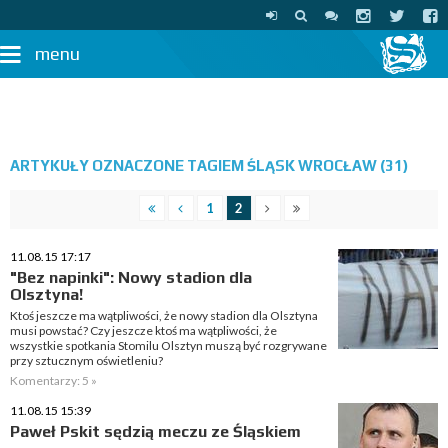
menu
ARTYKUŁY OZNACZONE TAGIEM ŚLĄSK WROCŁAW (31)
1
2
11.08.15 17:17
"Bez napinki": Nowy stadion dla
Olsztyna!
Ktoś jeszcze ma wątpliwości, że nowy stadion dla Olsztyna
musi powstać? Czy jeszcze ktoś ma wątpliwości, że
wszystkie spotkania Stomilu Olsztyn muszą być rozgrywane
przy sztucznym oświetleniu?
Komentarzy: 5 »
11.08.15 15:39
Paweł Pskit sędzią meczu ze Śląskiem