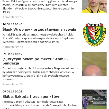
Paweł Pskit ze Zgierza będzie sędzią głównym środowego
meczu Pucharu Polski pomiędzy Stomilem Olsztyn i
Śląskiem Wrocław. Spotkanie rozpocznie się o godzinie
19:45.
Komentarzy: 1 »
10.08.15 10:48
Śląsk Wrocław - przedstawiamy rywala
W najbliższą środę w ramach rozgrywek Pucharu Polski
Stomil Olsztyn zagra na własnym stadionie ze Śląskiem
Wrocław. Początek meczu o godzinie 19:45.
Komentarzy: 4 »
09.08.15 10:19
(S)krytym okiem po meczu Stomil -
Sandecja
Do pełni szczęścia zabrakło zwycięstwa. Bo przecież reszta
była bardzo pozytywna. Gdzieś nam chłopaki odlecieli w
końcówce meczu, prawie jak na skrzydłach nowego
sponsora.
Komentarzy: 9 »
09.08.15 10:02
Skiba: Szkoda trzech punktów
Po meczu Stomil Olsztyn - Sandecja Nowy Sącz
rozmawialiśmy z bramkarzem olsztyńskiego klubu Piotrem
Skibą.