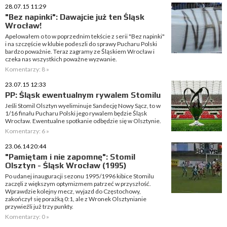
28.07.15 11:29
"Bez napinki": Dawajcie już ten Śląsk
Wrocław!
Apelowałem o to w poprzednim tekście z serii "Bez napinki"
i na szczęście w klubie podeszli do sprawy Pucharu Polski
bardzo poważnie. Teraz zagramy ze Śląskiem Wrocław i
czeka nas wszystkich poważne wyzwanie.
Komentarzy: 8 »
23.07.15 12:33
PP: Śląsk ewentualnym rywalem Stomilu
Jeśli Stomil Olsztyn wyeliminuje Sandecję Nowy Sącz, to w
1/16 finału Pucharu Polski jego rywalem będzie Śląsk
Wrocław. Ewentualne spotkanie odbędzie się w Olsztynie.
Komentarzy: 6 »
23.06.14 20:44
"Pamiętam i nie zapomnę": Stomil
Olsztyn - Śląsk Wrocław (1995)
Po udanej inauguracji sezonu 1995/1996 kibice Stomilu
zaczęli z większym optymizmem patrzeć w przyszłość.
Wprawdzie kolejny mecz, wyjazd do Częstochowy,
zakończył się porażką 0:1, ale z Wronek Olsztynianie
przywieźli już trzy punkty.
Komentarzy: 0 »