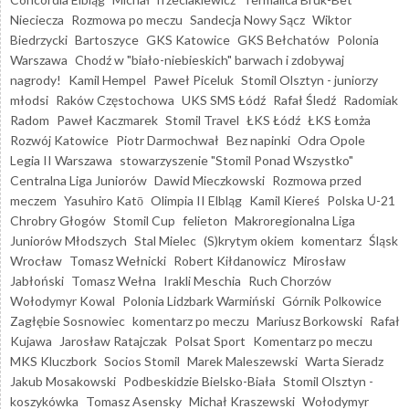
Nieciecza
Rozmowa po meczu
Sandecja Nowy Sącz
Wiktor
Biedrzycki
Bartoszyce
GKS Katowice
GKS Bełchatów
Polonia
Warszawa
Chodź w "biało-niebieskich" barwach i zdobywaj
nagrody!
Kamil Hempel
Paweł Piceluk
Stomil Olsztyn - juniorzy
młodsi
Raków Częstochowa
UKS SMS Łódź
Rafał Śledź
Radomiak
Radom
Paweł Kaczmarek
Stomil Travel
ŁKS Łódź
ŁKS Łomża
Rozwój Katowice
Piotr Darmochwał
Bez napinki
Odra Opole
Legia II Warszawa
stowarzyszenie "Stomil Ponad Wszystko"
Centralna Liga Juniorów
Dawid Mieczkowski
Rozmowa przed
meczem
Yasuhiro Katō
Olimpia II Elbląg
Kamil Kiereś
Polska U-21
Chrobry Głogów
Stomil Cup
felieton
Makroregionalna Liga
Juniorów Młodszych
Stal Mielec
(S)krytym okiem
komentarz
Śląsk
Wrocław
Tomasz Wełnicki
Robert Kiłdanowicz
Mirosław
Jabłoński
Tomasz Wełna
Irakli Meschia
Ruch Chorzów
Wołodymyr Kowal
Polonia Lidzbark Warmiński
Górnik Polkowice
Zagłębie Sosnowiec
komentarz po meczu
Mariusz Borkowski
Rafał
Kujawa
Jarosław Ratajczak
Polsat Sport
Komentarz po meczu
MKS Kluczbork
Socios Stomil
Marek Maleszewski
Warta Sieradz
Jakub Mosakowski
Podbeskidzie Bielsko-Biała
Stomil Olsztyn -
koszykówka
Tomasz Asensky
Michał Kraszewski
Wołodymyr