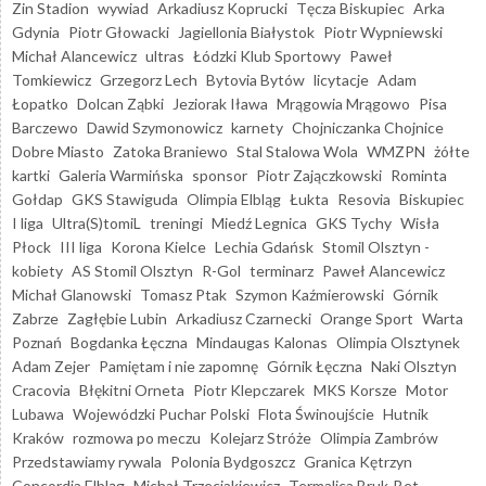
Zin Stadion
wywiad
Arkadiusz Koprucki
Tęcza Biskupiec
Arka
Gdynia
Piotr Głowacki
Jagiellonia Białystok
Piotr Wypniewski
Michał Alancewicz
ultras
Łódzki Klub Sportowy
Paweł
Tomkiewicz
Grzegorz Lech
Bytovia Bytów
licytacje
Adam
Łopatko
Dolcan Ząbki
Jeziorak Iława
Mrągowia Mrągowo
Pisa
Barczewo
Dawid Szymonowicz
karnety
Chojniczanka Chojnice
Dobre Miasto
Zatoka Braniewo
Stal Stalowa Wola
WMZPN
żółte
kartki
Galeria Warmińska
sponsor
Piotr Zajączkowski
Rominta
Gołdap
GKS Stawiguda
Olimpia Elbląg
Łukta
Resovia
Biskupiec
I liga
Ultra(S)tomiL
treningi
Miedź Legnica
GKS Tychy
Wisła
Płock
III liga
Korona Kielce
Lechia Gdańsk
Stomil Olsztyn -
kobiety
AS Stomil Olsztyn
R-Gol
terminarz
Paweł Alancewicz
Michał Glanowski
Tomasz Ptak
Szymon Kaźmierowski
Górnik
Zabrze
Zagłębie Lubin
Arkadiusz Czarnecki
Orange Sport
Warta
Poznań
Bogdanka Łęczna
Mindaugas Kalonas
Olimpia Olsztynek
Adam Zejer
Pamiętam i nie zapomnę
Górnik Łęczna
Naki Olsztyn
Cracovia
Błękitni Orneta
Piotr Klepczarek
MKS Korsze
Motor
Lubawa
Wojewódzki Puchar Polski
Flota Świnoujście
Hutnik
Kraków
rozmowa po meczu
Kolejarz Stróże
Olimpia Zambrów
Przedstawiamy rywala
Polonia Bydgoszcz
Granica Kętrzyn
Concordia Elbląg
Michał Trzeciakiewicz
Termalica Bruk-Bet