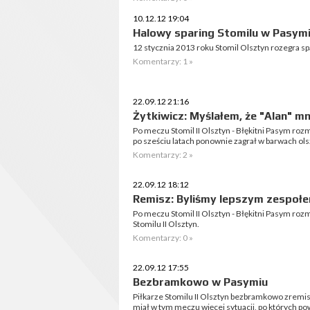
10.12.12 19:04
Halowy sparing Stomilu w Pasym
12 stycznia 2013 roku Stomil Olsztyn rozegra s
Komentarzy: 1 »
22.09.12 21:16
Żytkiwicz: Myślałem, że "Alan" m
Po meczu Stomil II Olsztyn - Błękitni Pasym ro
po sześciu latach ponownie zagrał w barwach ols
Komentarzy: 2 »
22.09.12 18:12
Remisz: Byliśmy lepszym zespoł
Po meczu Stomil II Olsztyn - Błękitni Pasym r
Stomilu II Olsztyn.
Komentarzy: 0 »
22.09.12 17:55
Bezbramkowo w Pasymiu
Piłkarze Stomilu II Olsztyn bezbramkowo zremis
miał w tym meczu więcej sytuacji, po których po