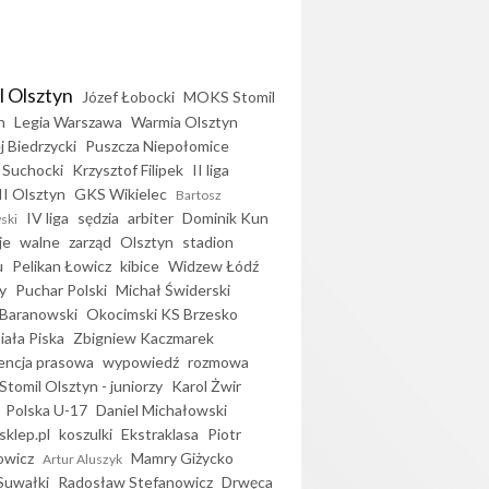
l Olsztyn
Józef Łobocki
MOKS Stomil
n
Legia Warszawa
Warmia Olsztyn
j Biedrzycki
Puszcza Niepołomice
 Suchocki
Krzysztof Filipek
II liga
II Olsztyn
GKS Wikielec
Bartosz
IV liga
sędzia
arbiter
Dominik Kun
ski
je
walne
zarząd
Olsztyn
stadion
u
Pelikan Łowicz
kibice
Widzew Łódź
y
Puchar Polski
Michał Świderski
Baranowski
Okocimski KS Brzesko
iała Piska
Zbigniew Kaczmarek
encja prasowa
wypowiedź
rozmowa
Stomil Olsztyn - juniorzy
Karol Żwir
Polska U-17
Daniel Michałowski
sklep.pl
koszulki
Ekstraklasa
Piotr
owicz
Mamry Giżycko
Artur Aluszyk
Suwałki
Radosław Stefanowicz
Drwęca