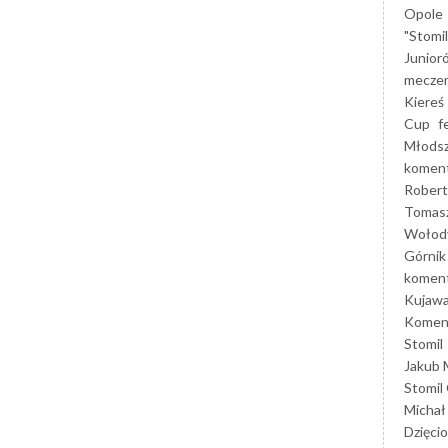
Opole
"Stomi
Junior
mecze
Kiereś
Cup
f
Młods
koment
Robert
Tomas
Wołod
Górnik
koment
Kujaw
Koment
Stomil
Jakub 
Stomil
Michał
Dzięcio