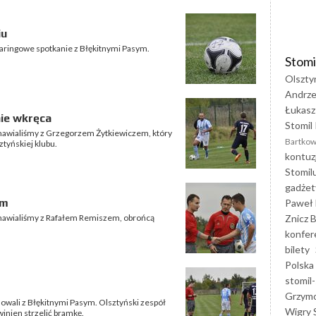
iu
paringowe spotkanie z Błękitnymi Pasym.
Stomi
Olszty
Andrze
Łukasz
nie wkręca
Stomil 
zmawialiśmy z Grzegorzem Żytkiewiczem, który
Bartkow
ztyńskiej klubu.
kontuz
Stomil
gadżet
em
Paweł 
Znicz B
ozmawialiśmy z Rafałem Remiszem, obrońcą
konfer
bilety
Polska
stomil-
Grzym
owali z Błękitnymi Pasym. Olsztyński zespół
Wigry 
winien strzelić bramkę.