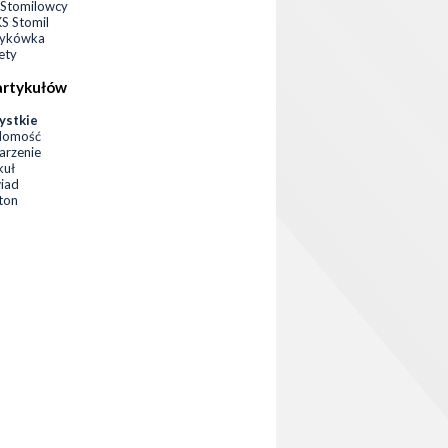
Stomilowcy
 Stomil
zykówka
ety
artykułów
ystkie
domość
rzenie
kuł
iad
eton