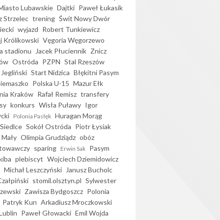
iasto Lubawskie
Dajtki
Paweł Łukasik
 Strzelec
trening
Świt Nowy Dwór
ecki
wyjazd
Robert Tunkiewicz
j Królikowski
Vęgoria Węgorzewo
 stadionu
Jacek Płuciennik
Znicz
ków
Ostróda
PZPN
Stal Rzeszów
Jegliński
Start Nidzica
Błękitni Pasym
Siemaszko
Polska U-15
Mazur Ełk
nia Kraków
Rafał Remisz
transfery
sy
konkurs
Wisła Puławy
Igor
ycki
Huragan Morąg
Polonia Pasłęk
Siedlce
Sokół Ostróda
Piotr Łysiak
 Mały
Olimpia Grudziądz
obóz
otowawczy
sparing
Pasym
Erwin Sak
kiba
plebiscyt
Wojciech Dziemidowicz
Michał Leszczyński
Janusz Bucholc
Czałpiński
stomil.olsztyn.pl
Sylwester
zewski
Zawisza Bydgoszcz
Polonia
Patryk Kun
Arkadiusz Mroczkowski
Lublin
Paweł Głowacki
Emil Wojda