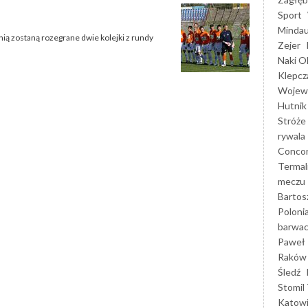
Sport
Mindau
ą zostaną rozegrane dwie kolejki z rundy
Zejer
Naki O
Klepcz
Wojewó
Hutnik
Stróże
rywala
Concor
Termal
meczu
Bartos
Poloni
barwac
Paweł 
Raków
Śledź
Stomil 
Katow