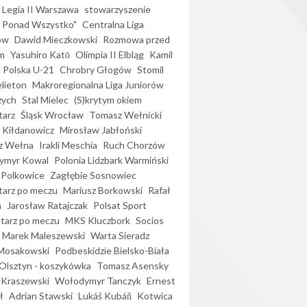
Legia II Warszawa
stowarzyszenie
l Ponad Wszystko"
Centralna Liga
ów
Dawid Mieczkowski
Rozmowa przed
m
Yasuhiro Katō
Olimpia II Elbląg
Kamil
Polska U-21
Chrobry Głogów
Stomil
elieton
Makroregionalna Liga Juniorów
zych
Stal Mielec
(S)krytym okiem
arz
Śląsk Wrocław
Tomasz Wełnicki
 Kiłdanowicz
Mirosław Jabłoński
z Wełna
Irakli Meschia
Ruch Chorzów
ymyr Kowal
Polonia Lidzbark Warmiński
 Polkowice
Zagłębie Sosnowiec
arz po meczu
Mariusz Borkowski
Rafał
a
Jarosław Ratajczak
Polsat Sport
arz po meczu
MKS Kluczbork
Socios
Marek Maleszewski
Warta Sieradz
Mosakowski
Podbeskidzie Bielsko-Biała
 Olsztyn - koszykówka
Tomasz Asensky
 Kraszewski
Wołodymyr Tanczyk
Ernest
ł
Adrian Stawski
Lukáš Kubáň
Kotwica