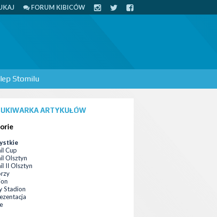
UKAJ
FORUM KIBICÓW
lep Stomilu
UKIWARKA ARTYKUŁÓW
orie
ystkie
il Cup
il Olsztyn
l II Olsztyn
orzy
ion
 Stadion
ezentacja
ce