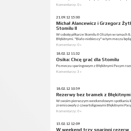
Komentarzy: 0 »
21.09.12 15:00
Michał Alancewicz i Grzegorz Żyt
Stomilu II
W sobotę piłkarze Stomilu II Olsztyn w ramach 8. 
Błękitnymi. "Biało-niebiescy" w tym meczu będ
Komentarzy: 0 »
18.02.12 11:32
Osika: Chcę grać dla Stomilu
Po meczu sparingowym z Błękitnymi Pasym roz
Komentarzy: 3 »
18.02.12 10:59
Rezerwy bez bramek z Błękitnym
W swoim pierwszym weekendowym spotkaniu k
zremisowały z czwartoligowymi Błękitnymi Pas
Komentarzy: 0 »
15.02.12 12:09
W weekend trzy sparingi rezerw