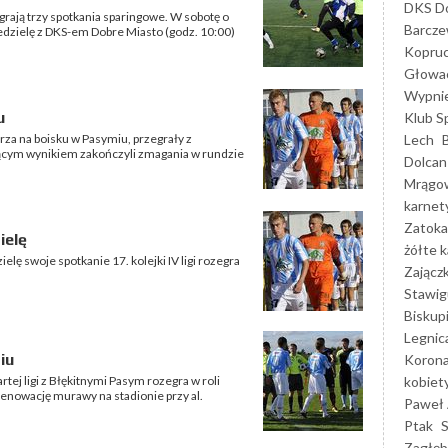
DKS Do
rają trzy spotkania sparingowe. W sobotę o
Barcz
iedzielę z DKS-em Dobre Miasto (godz. 10:00)
Kopruc
Głowa
Wypni
u
Klub S
Lech
rza na boisku w Pasymiu, przegrały z
cym wynikiem zakończyli zmagania w rundzie
Dolcan
Mrągo
karnet
Zatoka
ielę
żółte k
elę swoje spotkanie 17. kolejki IV ligi rozegra
Zającz
Stawig
Biskup
Legnic
iu
Korona
kobiet
rtej ligi z Błękitnymi Pasym rozegra w roli
 renowację murawy na stadionie przy al.
Paweł 
Ptak
Zagłęb