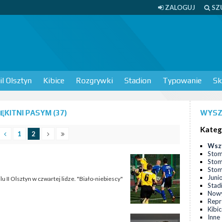
ZALOGUJ
SZ
l Olsztyn
Kibice
Rozgrywki
Stadion
Typowanie
Sk
KITNI PASYM (37)
WYSZ
Kateg
1
2
Wsz
Stom
Stom
Stomi
Juni
u II Olsztyn w czwartej lidze. "Biało-niebiescy"
Stad
Nowy
Repr
Kibi
Inne