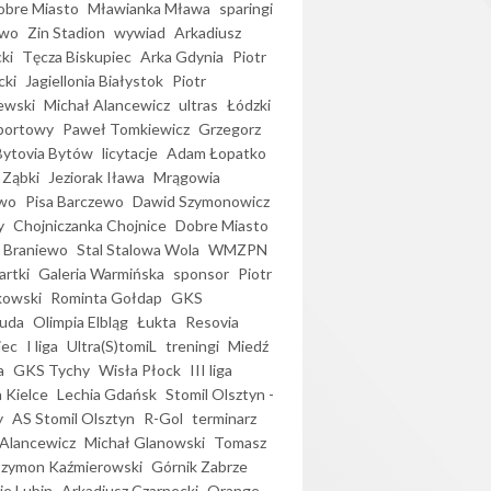
bre Miasto
Mławianka Mława
sparingi
ewo
Zin Stadion
wywiad
Arkadiusz
ki
Tęcza Biskupiec
Arka Gdynia
Piotr
cki
Jagiellonia Białystok
Piotr
ewski
Michał Alancewicz
ultras
Łódzki
portowy
Paweł Tomkiewicz
Grzegorz
Bytovia Bytów
licytacje
Adam Łopatko
 Ząbki
Jeziorak Iława
Mrągowia
wo
Pisa Barczewo
Dawid Szymonowicz
y
Chojniczanka Chojnice
Dobre Miasto
 Braniewo
Stal Stalowa Wola
WMZPN
artki
Galeria Warmińska
sponsor
Piotr
kowski
Rominta Gołdap
GKS
uda
Olimpia Elbląg
Łukta
Resovia
iec
I liga
Ultra(S)tomiL
treningi
Miedź
a
GKS Tychy
Wisła Płock
III liga
 Kielce
Lechia Gdańsk
Stomil Olsztyn -
y
AS Stomil Olsztyn
R-Gol
terminarz
Alancewicz
Michał Glanowski
Tomasz
Szymon Kaźmierowski
Górnik Zabrze
ie Lubin
Arkadiusz Czarnecki
Orange