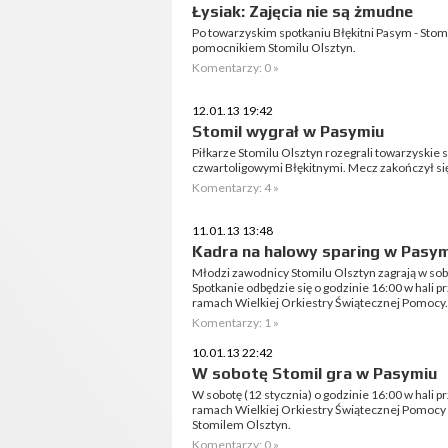
Łysiak: Zajęcia nie są żmudne
Po towarzyskim spotkaniu Błękitni Pasym - Stom
pomocnikiem Stomilu Olsztyn.
Komentarzy: 0 »
12.01.13 19:42
Stomil wygrał w Pasymiu
Piłkarze Stomilu Olsztyn rozegrali towarzyskie
czwartoligowymi Błękitnymi. Mecz zakończył się 
Komentarzy: 4 »
11.01.13 13:48
Kadra na halowy sparing w Pasy
Młodzi zawodnicy Stomilu Olsztyn zagrają w sob
Spotkanie odbędzie się o godzinie 16:00 w hali
ramach Wielkiej Orkiestry Świątecznej Pomocy.
Komentarzy: 1 »
10.01.13 22:42
W sobotę Stomil gra w Pasymiu
W sobotę (12 stycznia) o godzinie 16:00 w hali
ramach Wielkiej Orkiestry Świątecznej Pomocy
Stomilem Olsztyn.
Komentarzy: 0 »