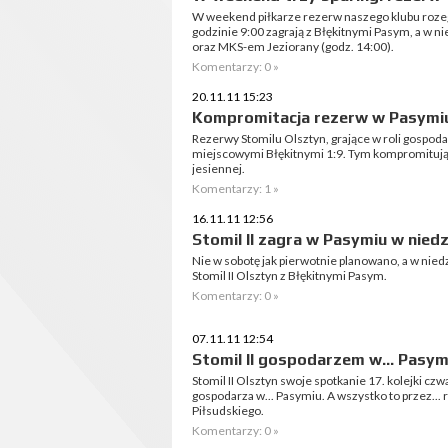
W weekend piłkarze rezerw naszego klubu rozeg
godzinie 9:00 zagrają z Błękitnymi Pasym, a w n
oraz MKS-em Jeziorany (godz. 14:00).
Komentarzy: 0 »
20.11.11 15:23
Kompromitacja rezerw w Pasymi
Rezerwy Stomilu Olsztyn, grające w roli gospoda
miejscowymi Błękitnymi 1:9. Tym kompromitują
jesiennej.
Komentarzy: 1 »
16.11.11 12:56
Stomil II zagra w Pasymiu w niedz
Nie w sobotę jak pierwotnie planowano, a w niedzi
Stomil II Olsztyn z Błękitnymi Pasym.
Komentarzy: 0 »
07.11.11 12:54
Stomil II gospodarzem w... Pasym
Stomil II Olsztyn swoje spotkanie 17. kolejki czwa
gospodarza w... Pasymiu. A wszystko to przez...
Piłsudskiego.
Komentarzy: 0 »