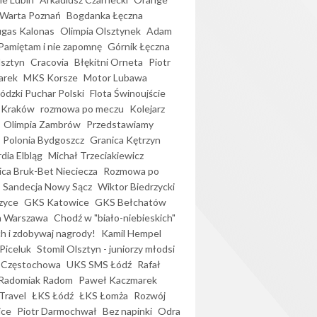
Warta Poznań
Bogdanka Łęczna
gas Kalonas
Olimpia Olsztynek
Adam
Pamiętam i nie zapomnę
Górnik Łęczna
lsztyn
Cracovia
Błękitni Orneta
Piotr
arek
MKS Korsze
Motor Lubawa
dzki Puchar Polski
Flota Świnoujście
 Kraków
rozmowa po meczu
Kolejarz
Olimpia Zambrów
Przedstawiamy
Polonia Bydgoszcz
Granica Kętrzyn
dia Elbląg
Michał Trzeciakiewicz
ica Bruk-Bet Nieciecza
Rozmowa po
Sandecja Nowy Sącz
Wiktor Biedrzycki
zyce
GKS Katowice
GKS Bełchatów
a Warszawa
Chodź w "biało-niebieskich"
h i zdobywaj nagrody!
Kamil Hempel
Piceluk
Stomil Olsztyn - juniorzy młodsi
 Częstochowa
UKS SMS Łódź
Rafał
Radomiak Radom
Paweł Kaczmarek
Travel
ŁKS Łódź
ŁKS Łomża
Rozwój
ice
Piotr Darmochwał
Bez napinki
Odra