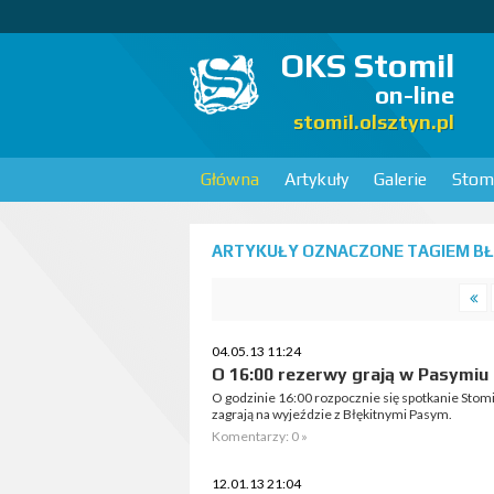
OKS Stomil
on-line
stomil.olsztyn.pl
Główna
Artykuły
Galerie
Stomi
ARTYKUŁY OZNACZONE TAGIEM BŁĘ
04.05.13 11:24
O 16:00 rezerwy grają w Pasymiu
O godzinie 16:00 rozpocznie się spotkanie Stomil
zagrają na wyjeździe z Błękitnymi Pasym.
Komentarzy: 0 »
12.01.13 21:04