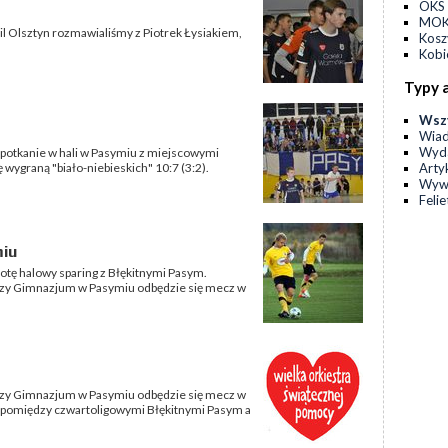
OKS 
MOKS
il Olsztyn rozmawialiśmy z Piotrek Łysiakiem,
Kos
Kobi
Typy 
Wsz
Wia
Wyda
 spotkanie w hali w Pasymiu z miejscowymi
Arty
wygraną "biało-niebieskich" 10:7 (3:2).
Wyw
Feli
miu
otę halowy sparing z Błękitnymi Pasym.
 przy Gimnazjum w Pasymiu odbędzie się mecz w
 przy Gimnazjum w Pasymiu odbędzie się mecz w
 pomiędzy czwartoligowymi Błękitnymi Pasym a