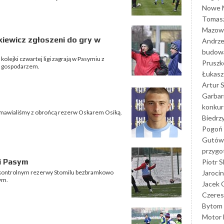
Nowe M
Tomasz
Mazowi
kiewicz zgłoszeni do gry w
Andrze
budowa
kolejki czwartej ligi zagrają w Pasymiu z
Prusz
ą gospodarzem.
Łukasz 
Artur 
Garbar
konkur
mawialiśmy z obrońcą rezerw Oskarem Osiką.
Biedrz
Pogoń 
Gutów
przyg
i Pasym
Piotr S
Jarocin
ontrolnym rezerwy Stomilu bezbramkowo
ym.
Jacek 
Czeres
Bytom
Motor 