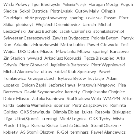
Wisła Puławy
Igor Biedrzycki
Huragan Morąg
Pogoń
Polonia Pasłęk
Siedlce
Sokół Ostróda
Piotr Łysiak
Gutów Mały
Olimpia
Grudziądz
obóz przygotowawczy
sparing
Pasym
Piotr
Erwin Sak
Skiba
plebiscyt
Wojciech Dziemidowicz
Jarocin
Michał
Leszczyński
Janusz Bucholc
Jacek Czałpiński
stomil.olsztyn.pl
Sylwester Czereszewski
Zawisza Bydgoszcz
Polonia Bytom
Patryk
Kun
Arkadiusz Mroczkowski
Motor Lublin
Paweł Głowacki
Emil
Wojda
DKS Dobre Miasto
Mławianka Mława
sparingi
Barczewo
Zin Stadion
wywiad
Arkadiusz Koprucki
Tęcza Biskupiec
Arka
Gdynia
Piotr Głowacki
Jagiellonia Białystok
Piotr Wypniewski
Michał Alancewicz
ultras
Łódzki Klub Sportowy
Paweł
Tomkiewicz
Grzegorz Lech
Bytovia Bytów
licytacje
Adam
Łopatko
Dolcan Ząbki
Jeziorak Iława
Mrągowia Mrągowo
Pisa
Barczewo
Dawid Szymonowicz
karnety
Chojniczanka Chojnice
Dobre Miasto
Zatoka Braniewo
Stal Stalowa Wola
WMZPN
żółte
kartki
Galeria Warmińska
sponsor
Piotr Zajączkowski
Rominta
Gołdap
GKS Stawiguda
Olimpia Elbląg
Łukta
Resovia
Biskupiec
I liga
Ultra(S)tomiL
treningi
Miedź Legnica
GKS Tychy
Wisła
Płock
III liga
Korona Kielce
Lechia Gdańsk
Stomil Olsztyn -
kobiety
AS Stomil Olsztyn
R-Gol
terminarz
Paweł Alancewicz