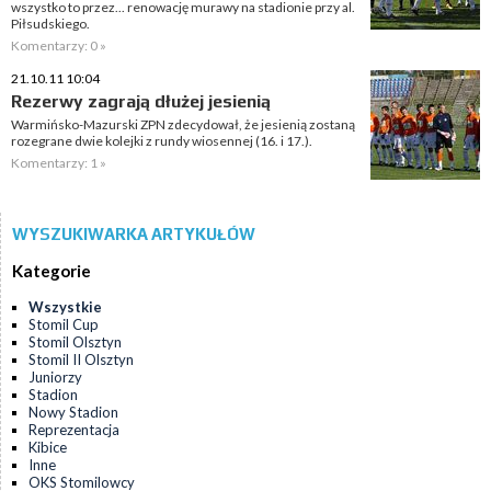
wszystko to przez... renowację murawy na stadionie przy al.
Piłsudskiego.
Komentarzy: 0 »
21.10.11 10:04
Rezerwy zagrają dłużej jesienią
Warmińsko-Mazurski ZPN zdecydował, że jesienią zostaną
rozegrane dwie kolejki z rundy wiosennej (16. i 17.).
Komentarzy: 1 »
WYSZUKIWARKA ARTYKUŁÓW
Kategorie
Wszystkie
Stomil Cup
Stomil Olsztyn
Stomil II Olsztyn
Juniorzy
Stadion
Nowy Stadion
Reprezentacja
Kibice
Inne
OKS Stomilowcy