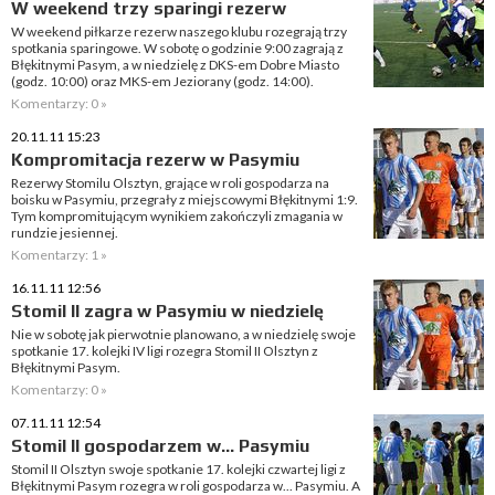
W weekend trzy sparingi rezerw
W weekend piłkarze rezerw naszego klubu rozegrają trzy
spotkania sparingowe. W sobotę o godzinie 9:00 zagrają z
Błękitnymi Pasym, a w niedzielę z DKS-em Dobre Miasto
(godz. 10:00) oraz MKS-em Jeziorany (godz. 14:00).
Komentarzy: 0 »
20.11.11 15:23
Kompromitacja rezerw w Pasymiu
Rezerwy Stomilu Olsztyn, grające w roli gospodarza na
boisku w Pasymiu, przegrały z miejscowymi Błękitnymi 1:9.
Tym kompromitującym wynikiem zakończyli zmagania w
rundzie jesiennej.
Komentarzy: 1 »
16.11.11 12:56
Stomil II zagra w Pasymiu w niedzielę
Nie w sobotę jak pierwotnie planowano, a w niedzielę swoje
spotkanie 17. kolejki IV ligi rozegra Stomil II Olsztyn z
Błękitnymi Pasym.
Komentarzy: 0 »
07.11.11 12:54
Stomil II gospodarzem w... Pasymiu
Stomil II Olsztyn swoje spotkanie 17. kolejki czwartej ligi z
Błękitnymi Pasym rozegra w roli gospodarza w... Pasymiu. A