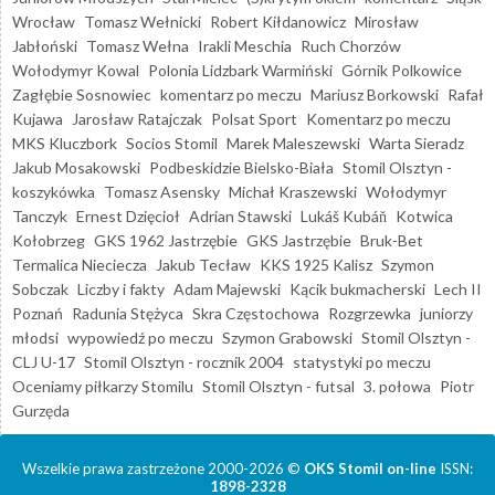
Wrocław
Tomasz Wełnicki
Robert Kiłdanowicz
Mirosław
Jabłoński
Tomasz Wełna
Irakli Meschia
Ruch Chorzów
Wołodymyr Kowal
Polonia Lidzbark Warmiński
Górnik Polkowice
Zagłębie Sosnowiec
komentarz po meczu
Mariusz Borkowski
Rafał
Kujawa
Jarosław Ratajczak
Polsat Sport
Komentarz po meczu
MKS Kluczbork
Socios Stomil
Marek Maleszewski
Warta Sieradz
Jakub Mosakowski
Podbeskidzie Bielsko-Biała
Stomil Olsztyn -
koszykówka
Tomasz Asensky
Michał Kraszewski
Wołodymyr
Tanczyk
Ernest Dzięcioł
Adrian Stawski
Lukáš Kubáň
Kotwica
Kołobrzeg
GKS 1962 Jastrzębie
GKS Jastrzębie
Bruk-Bet
Termalica Nieciecza
Jakub Tecław
KKS 1925 Kalisz
Szymon
Sobczak
Liczby i fakty
Adam Majewski
Kącik bukmacherski
Lech II
Poznań
Radunia Stężyca
Skra Częstochowa
Rozgrzewka
juniorzy
młodsi
wypowiedź po meczu
Szymon Grabowski
Stomil Olsztyn -
CLJ U-17
Stomil Olsztyn - rocznik 2004
statystyki po meczu
Oceniamy piłkarzy Stomilu
Stomil Olsztyn - futsal
3. połowa
Piotr
Gurzęda
Wszelkie prawa zastrzeżone 2000-2026 ©
OKS Stomil on-line
ISSN:
1898-2328