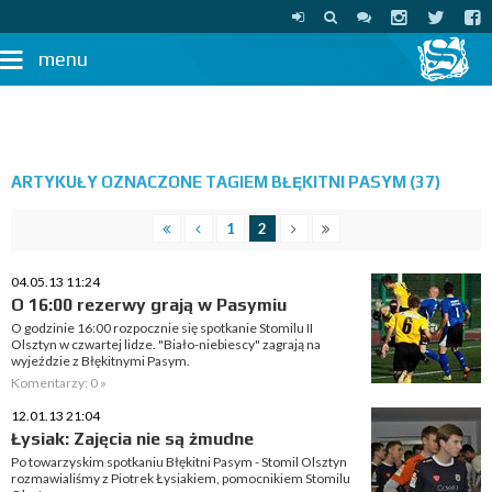
menu
ARTYKUŁY OZNACZONE TAGIEM BŁĘKITNI PASYM (37)
1
2
04.05.13 11:24
O 16:00 rezerwy grają w Pasymiu
O godzinie 16:00 rozpocznie się spotkanie Stomilu II
Olsztyn w czwartej lidze. "Biało-niebiescy" zagrają na
wyjeździe z Błękitnymi Pasym.
Komentarzy: 0 »
12.01.13 21:04
Łysiak: Zajęcia nie są żmudne
Po towarzyskim spotkaniu Błękitni Pasym - Stomil Olsztyn
rozmawialiśmy z Piotrek Łysiakiem, pomocnikiem Stomilu