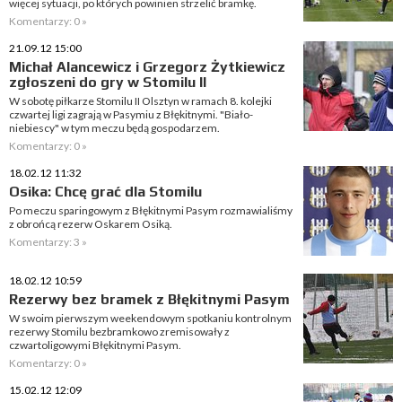
więcej sytuacji, po których powinien strzelić bramkę.
Komentarzy: 0 »
21.09.12 15:00
Michał Alancewicz i Grzegorz Żytkiewicz
zgłoszeni do gry w Stomilu II
W sobotę piłkarze Stomilu II Olsztyn w ramach 8. kolejki
czwartej ligi zagrają w Pasymiu z Błękitnymi. "Biało-
niebiescy" w tym meczu będą gospodarzem.
Komentarzy: 0 »
18.02.12 11:32
Osika: Chcę grać dla Stomilu
Po meczu sparingowym z Błękitnymi Pasym rozmawialiśmy
z obrońcą rezerw Oskarem Osiką.
Komentarzy: 3 »
18.02.12 10:59
Rezerwy bez bramek z Błękitnymi Pasym
W swoim pierwszym weekendowym spotkaniu kontrolnym
rezerwy Stomilu bezbramkowo zremisowały z
czwartoligowymi Błękitnymi Pasym.
Komentarzy: 0 »
15.02.12 12:09