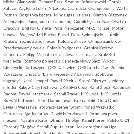
Michał Glanowski
Tomasz Ptak
Szymon Kaźmierowski
Górnik
Zabrze
Zagłębie Lubin
Arkadiusz Czarnecki
Orange Sport
Warta
Poznań
Bogdanka Łęczna
Mindaugas Kalonas
Olimpia Olsztynek
Adam Zejer
Pamiętam i nie zapomnę
Górnik Łęczna
Naki Olsztyn
Cracovia
Błękitni Orneta
Piotr Klepczarek
MKS Korsze
Motor
Lubawa
Wojewódzki Puchar Polski
Flota Świnoujście
Hutnik
Kraków
rozmowa po meczu
Kolejarz Stróże
Olimpia Zambrów
Przedstawiamy rywala
Polonia Bydgoszcz
Granica Kętrzyn
Concordia Elbląg
Michał Trzeciakiewicz
Termalica Bruk-Bet
Nieciecza
Rozmowa po meczu
Sandecja Nowy Sącz
Wiktor
Biedrzycki
Bartoszyce
GKS Katowice
GKS Bełchatów
Polonia
Warszawa
Chodź w "biało-niebieskich" barwach i zdobywaj
nagrody!
Kamil Hempel
Paweł Piceluk
Stomil Olsztyn - juniorzy
młodsi
Raków Częstochowa
UKS SMS Łódź
Rafał Śledź
Radomiak
Radom
Paweł Kaczmarek
Stomil Travel
ŁKS Łódź
ŁKS Łomża
Rozwój Katowice
Piotr Darmochwał
Bez napinki
Odra Opole
Legia II Warszawa
stowarzyszenie "Stomil Ponad Wszystko"
Centralna Liga Juniorów
Dawid Mieczkowski
Rozmowa przed
meczem
Yasuhiro Katō
Olimpia II Elbląg
Kamil Kiereś
Polska U-21
Chrobry Głogów
Stomil Cup
felieton
Makroregionalna Liga
Juniorów Młodszych
Stal Mielec
(S)krytym okiem
komentarz
Śląsk