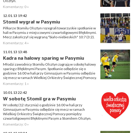
Olsztyn.
Komentarzy: 0 »
12.01.13 19:42
Stomil wygrał w Pasymiu
Piłkarze Stomilu Olsztyn rozegrali towarzyskie spotkanie w
hali w Pasymiu z miejscowymi czwartoligowymi Błękitnymi.
Mecz zakończył się wygraną "biało-niebieskich" 10:7 (3:2).
Komentarzy: 4 »
11.01.13 13:48
Kadra na halowy sparing w Pasymiu
Młodzi zawodnicy Stomilu Olsztyn zagrają w sobotę halowy
sparing z Błękitnymi Pasym. Spotkanie odbędzie się o
godzinie 16:00 w hali przy Gimnazjum w Pasymiu odbędzie
się mecz w ramach Wielkiej Orkiestry Świątecznej Pomocy.
Komentarzy: 1 »
10.01.13 22:42
W sobotę Stomil gra w Pasymiu
W sobotę (12 stycznia) o godzinie 16:00 w hali przy
Gimnazjum w Pasymiu odbędzie się mecz w ramach
Wielkiej Orkiestry Świątecznej Pomocy pomiędzy
czwartoligowymi Błękitnymi Pasym a Stomilem Olsztyn.
Komentarzy: 0 »