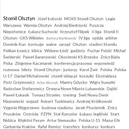
Stomil Olsztyn
Józef Łobocki
MOKS Stomil Olsztyn
Legia
Warszawa
Warmia Olsztyn
Andrzej Biedrzycki
Puszcza
Niepołomice
Łukasz Suchocki
Krzysztof Filipek
II liga
Stomil II
Olsztyn
GKS Wikielec
IV liga
sędzia
arbiter
Bartosz Bartkowski
Dominik Kun
kontuzje
walne
zarząd
Olsztyn
stadion Stomilu
Pelikan Łowicz
kibice
Widzew Łódź
gadżety
Puchar Polski
Michał
Świderski
Paweł Baranowski
Okocimski KS Brzesko
Znicz Biała
Piska
Zbigniew Kaczmarek
konferencja prasowa
wypowiedź
rozmowa
bilety
Stomil Olsztyn - juniorzy
Karol Żwir
Polska
Polska
U-17
Daniel Michałowski
stomil-sklep.pl
koszulki
Ekstraklasa
Piotr Grzymowicz
Mamry Giżycko
Wigry Suwałki
Artur Aluszyk
Radosław Stefanowicz
Drwęca Nowe Miasto Lubawskie
Dajtki
Paweł Łukasik
Tomasz Strzelec
trening
Świt Nowy Dwór
Mazowiecki
wyjazd
Robert Tunkiewicz
Andrzej Królikowski
Vęgoria Węgorzewo
budowa stadionu
Jacek Płuciennik
Znicz
Pruszków
Ostróda
PZPN
Stal Rzeszów
Łukasz Jegliński
Start
Nidzica
Błękitni Pasym
Artur Siemaszko
Polska U-15
Mazur Ełk
Garbarnia Kraków
Rafał Remisz
transfery
konkursy
konkurs