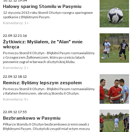
10.12.12 19:04
Halowy sparing Stomilu w Pasymiu
12 stycznia 2013 roku Stomil Olsztyn rozegra sparingowe
spotkanie z Błękitnymi Pasym.
Komentarzy: 1 »
22.09.12 21:16
Żytkiwicz: Myślałem, że "Alan" mnie
wkręca
Po meczu Stomil II Olsztyn - Błękitni Pasym rozmawialiśmy
z Grzegorzem Żytkiewiczem, który po sześciu latach
ponownie zagrał w barwach olsztyńskiej klubu.
Komentarzy: 2 »
22.09.12 18:12
Remisz: Byliśmy lepszym zespołem
Po meczu Stomil II Olsztyn - Błękitni Pasym rozmawialiśmy
z Rafałem Remiszem, obrońcą Stomilu II Olsztyn.
Komentarzy: 0 »
22.09.12 17:55
Bezbramkowo w Pasymiu
Piłkarze Stomilu II Olsztyn bezbramkowo zremisowali z
Błękitnymi Pasym. Olsztyński zespół miał w tym meczu