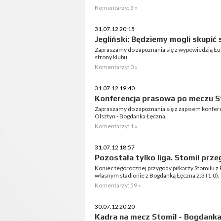
Komentarzy: 3 »
31.07.12 20:15
Jegliński: Będziemy mogli skupić s
Zapraszamy do zapoznania się z wypowiedzią Łukas
strony klubu.
Komentarzy: 0 »
31.07.12 19:40
Konferencja prasowa po meczu S
Zapraszamy do zapoznania się z zapisem konfer
Olsztyn - Bogdanka Łęczna.
Komentarzy: 1 »
31.07.12 18:57
Pozostała tylko liga. Stomil prze
Koniec tegorocznej przygody piłkarzy Stomilu z 
własnym stadionie z Bogdanką Łęczna 2:3 (1:0).
Komentarzy: 59 »
30.07.12 20:20
Kadra na mecz Stomil - Bogdank