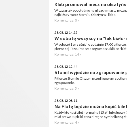
Klub promował mecz na olsztyńsk
W czwartek popołudniu na ulicach miasta można
najbliższy mecz Stomilu Olsztyn w I lidze.
Komentarzy: 0 »
28.08.12 14:25
W sobotę wszyscy na "łuk biało-n
W sobotę (1 września) o godzinie 17:00 piłkarze
pierwszej lidze. Podczas tego meczu kibice "bia
Komentarzy: 14 »
28.08.12 12:44
Stomil wyjedzie na zgrupowanie
Piłkarze Stomilu Olsztyn przed ligowym spotka
zgrupowanie.
Komentarzy: 3 »
28.08.12 08:11
Na Flotę będzie można kupić bile
Każdy kto kupi bilet normalny (15 zł) lub ulgowy
miał prawo kupić bilet na Flotę na symboliczną z
Komentarzy: 4 »