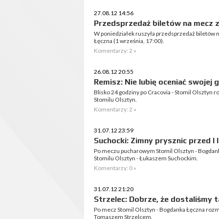
27.08.12 14:56
Przedsprzedaż biletów na mecz 
W poniedziałek ruszyła przedsprzedaż biletów na 
Łęczna (1 września, 17:00).
Komentarzy: 2 »
26.08.12 20:55
Remisz: Nie lubię oceniać swojej 
Blisko 24 godziny po Cracovia - Stomil Olszty
Stomilu Olsztyn.
Komentarzy: 2 »
31.07.12 23:59
Suchocki: Zimny prysznic przed I l
Po meczu pucharowym Stomil Olsztyn - Bogdan
Stomilu Olsztyn - Łukaszem Suchockim.
Komentarzy: 0 »
31.07.12 21:20
Strzelec: Dobrze, że dostaliśmy 
Po mecz Stomil Olsztyn - Bogdanka Łęczna rozm
Tomaszem Strzelcem.