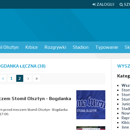
ZALOGUJ
SZ
l Olsztyn
Kibice
Rozgrywki
Stadion
Typowanie
Sk
GDANKA ŁĘCZNA (38)
WYSZ
Kateg
1
2
Wsz
Stom
Stom
czem Stomil Olsztyn - Bogdanka
Stomi
Juni
Stad
im przed meczem Stomil Olsztyn - Bogdanka
Nowy
17:00.
Repr
Kibi
Inne