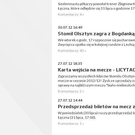
Siedemnastu piłkarzy powołał trener Zbigniew
Łęczna, które odbędzie się 31 lipca o godzinie 17
Komentarzy: 4 »
30.07.12 16:49
Stomil Olsztyn zagra z Bogdanką.
We wtorek o godz. 17 rozpocznie się pucharowe
Zwycięzca spotka się w kolejnej rundzie z Lechi
Komentarzy: 43 »
27.07.12 18:35
Karta wejścia na mecze - LICYTAC
Zapraszamy wszystkich kibiców Stomilu Olsztyn do
mecze w sezonie 2012/13! Zysk ze sprzedaży z
oprawy na najbliższym meczu "biało-niebieskich
Komentarzy: 2 »
27.07.12 14:44
Przedsprzedaż biletów na mecz 
W poniedziałek (30 lipca) ruszy przedsprzedaż 
Łęczna (31 lipca, 17:00).
Komentarzy: 1 »