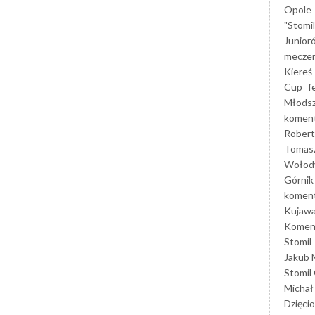
Opole
"Stomi
Junior
mecze
Kiereś
Cup
f
Młods
koment
Robert
Tomas
Wołod
Górnik
koment
Kujaw
Koment
Stomil
Jakub 
Stomil
Michał
Dzięcio