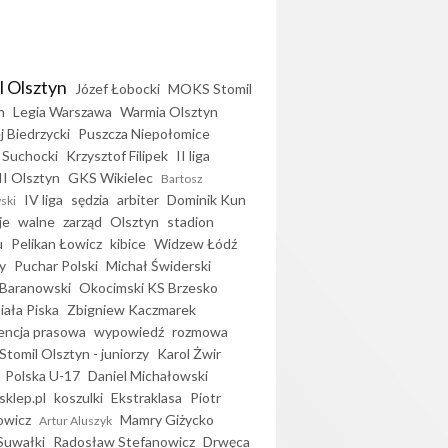
l Olsztyn
Józef Łobocki
MOKS Stomil
n
Legia Warszawa
Warmia Olsztyn
j Biedrzycki
Puszcza Niepołomice
 Suchocki
Krzysztof Filipek
II liga
II Olsztyn
GKS Wikielec
Bartosz
IV liga
sędzia
arbiter
Dominik Kun
ski
je
walne
zarząd
Olsztyn
stadion
u
Pelikan Łowicz
kibice
Widzew Łódź
y
Puchar Polski
Michał Świderski
Baranowski
Okocimski KS Brzesko
iała Piska
Zbigniew Kaczmarek
encja prasowa
wypowiedź
rozmowa
Stomil Olsztyn - juniorzy
Karol Żwir
Polska U-17
Daniel Michałowski
sklep.pl
koszulki
Ekstraklasa
Piotr
owicz
Mamry Giżycko
Artur Aluszyk
Suwałki
Radosław Stefanowicz
Drwęca