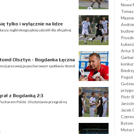
Nowe M
Tomasz
Mazowi
ię tylko i wyłącznie na lidze
Andrze
za Jeglińskiego jakiej udzielił dla oficjalnej
budowa
Prusz
Łukasz 
Artur 
Garbar
tomil Olsztyn - Bogdanka Łęczna
konkur
encji prasowej po pucharowym spotkaniu Stomil
Biedrz
Pogoń 
Gutów
przyg
grał z Bogdanką 2:3
Piotr S
Pucharem Polski. Olsztynianie przegrali na
Jarocin
Jacek 
Czeres
Bytom
Motor 
a