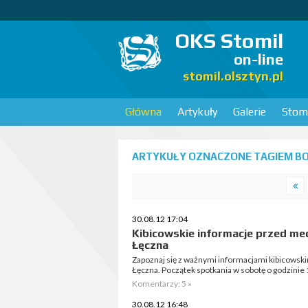
OKS Stomil
on-line
stomil.olsztyn.pl
Główna
Artykuły
Galerie
Stomi
ARTYKUŁY OZNACZONE TAGIEM BO
30.08.12 17:04
Kibicowskie informacje przed me
Łęczna
Zapoznaj się z ważnymi informacjami kibicowsk
Łęczna. Początek spotkania w sobotę o godzinie 
Komentarzy: 5 »
30.08.12 16:48