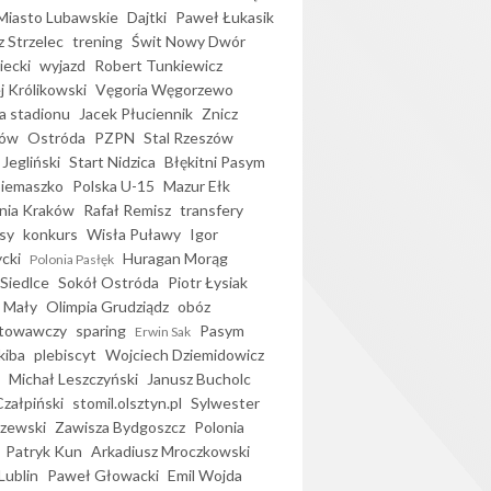
iasto Lubawskie
Dajtki
Paweł Łukasik
 Strzelec
trening
Świt Nowy Dwór
ecki
wyjazd
Robert Tunkiewicz
j Królikowski
Vęgoria Węgorzewo
 stadionu
Jacek Płuciennik
Znicz
ków
Ostróda
PZPN
Stal Rzeszów
Jegliński
Start Nidzica
Błękitni Pasym
Siemaszko
Polska U-15
Mazur Ełk
nia Kraków
Rafał Remisz
transfery
sy
konkurs
Wisła Puławy
Igor
ycki
Huragan Morąg
Polonia Pasłęk
Siedlce
Sokół Ostróda
Piotr Łysiak
 Mały
Olimpia Grudziądz
obóz
otowawczy
sparing
Pasym
Erwin Sak
kiba
plebiscyt
Wojciech Dziemidowicz
Michał Leszczyński
Janusz Bucholc
Czałpiński
stomil.olsztyn.pl
Sylwester
zewski
Zawisza Bydgoszcz
Polonia
Patryk Kun
Arkadiusz Mroczkowski
Lublin
Paweł Głowacki
Emil Wojda