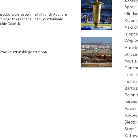
Sport
Mindau
j odbyło się losowanie I i II rundy Pucharu
 z Bogdanką Łęczna. Jeżeli olsztynianie
Zejer
Lechię Gdańsk.
Naki O
Klepcz
Wojewó
Hutnik
zacji olsztyńskiego stadionu.
Stróże
rywala
Concor
Termal
meczu
Bartos
Poloni
barwac
Paweł 
Raków
Śledź
Stomil 
Katow