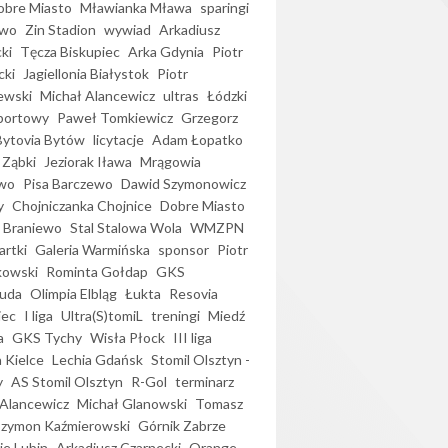
bre Miasto
Mławianka Mława
sparingi
ewo
Zin Stadion
wywiad
Arkadiusz
ki
Tęcza Biskupiec
Arka Gdynia
Piotr
cki
Jagiellonia Białystok
Piotr
ewski
Michał Alancewicz
ultras
Łódzki
portowy
Paweł Tomkiewicz
Grzegorz
Bytovia Bytów
licytacje
Adam Łopatko
 Ząbki
Jeziorak Iława
Mrągowia
wo
Pisa Barczewo
Dawid Szymonowicz
y
Chojniczanka Chojnice
Dobre Miasto
 Braniewo
Stal Stalowa Wola
WMZPN
artki
Galeria Warmińska
sponsor
Piotr
kowski
Rominta Gołdap
GKS
uda
Olimpia Elbląg
Łukta
Resovia
iec
I liga
Ultra(S)tomiL
treningi
Miedź
a
GKS Tychy
Wisła Płock
III liga
 Kielce
Lechia Gdańsk
Stomil Olsztyn -
y
AS Stomil Olsztyn
R-Gol
terminarz
Alancewicz
Michał Glanowski
Tomasz
Szymon Kaźmierowski
Górnik Zabrze
ie Lubin
Arkadiusz Czarnecki
Orange