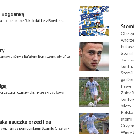
z Bogdanką
sobotni mecz 5. kolejki I ligi z Bogdanką
Stomi
Olszty
Andrze
Łukasz
gry
Stomil 
n rozmawialiśmy z Rafałem Remiszem, obrońcą
Bartkow
kontuz
Stomil
gadżet
igą
Paweł 
Znicz B
ka Łęczna rozmawialiśmy ze skrzydłowym
konfer
bilety
Polska
stomil-
taką nauczkę przed ligą
Grzym
awialiśmy z pomocnikiem Stomilu Olsztyn -
Wigry 