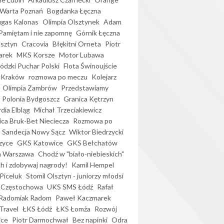
Warta Poznań
Bogdanka Łęczna
gas Kalonas
Olimpia Olsztynek
Adam
Pamiętam i nie zapomnę
Górnik Łęczna
lsztyn
Cracovia
Błękitni Orneta
Piotr
arek
MKS Korsze
Motor Lubawa
dzki Puchar Polski
Flota Świnoujście
 Kraków
rozmowa po meczu
Kolejarz
Olimpia Zambrów
Przedstawiamy
Polonia Bydgoszcz
Granica Kętrzyn
dia Elbląg
Michał Trzeciakiewicz
ica Bruk-Bet Nieciecza
Rozmowa po
Sandecja Nowy Sącz
Wiktor Biedrzycki
zyce
GKS Katowice
GKS Bełchatów
a Warszawa
Chodź w "biało-niebieskich"
h i zdobywaj nagrody!
Kamil Hempel
Piceluk
Stomil Olsztyn - juniorzy młodsi
 Częstochowa
UKS SMS Łódź
Rafał
Radomiak Radom
Paweł Kaczmarek
Travel
ŁKS Łódź
ŁKS Łomża
Rozwój
ice
Piotr Darmochwał
Bez napinki
Odra