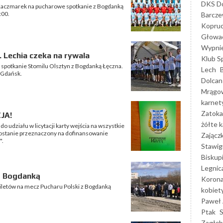
DKS Do
 Kaczmarek na pucharowe spotkanie z Bogdanką
:00.
Barcz
Kopruc
Głowa
Wypni
 Lechia czeka na rywala
Klub S
 spotkanie Stomilu Olsztyn z Bogdanką Łęczna.
Lech
ą Gdańsk.
Dolcan
Mrągo
karnet
Zatoka
JA!
żółte k
 udziału w licytacji karty wejścia na wszystkie
ostanie przeznaczony na dofinansowanie
Zającz
".
Stawig
Biskup
Legnic
z Bogdanką
Korona
biletów na mecz Pucharu Polski z Bogdanką
kobiet
Paweł 
Ptak
Zagłęb