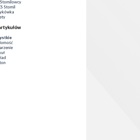
Stomilowcy
 Stomil
zykówka
ety
artykułów
ystkie
domość
rzenie
kuł
iad
eton