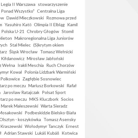
Legia II Warszawa
stowarzyszenie
l Ponad Wszystko"
Centralna Liga
ów
Dawid Mieczkowski
Rozmowa przed
m
Yasuhiro Katō
Olimpia II Elbląg
Kamil
Polska U-21
Chrobry Głogów
Stomil
elieton
Makroregionalna Liga Juniorów
zych
Stal Mielec
(S)krytym okiem
arz
Śląsk Wrocław
Tomasz Wełnicki
 Kiłdanowicz
Mirosław Jabłoński
z Wełna
Irakli Meschia
Ruch Chorzów
ymyr Kowal
Polonia Lidzbark Warmiński
 Polkowice
Zagłębie Sosnowiec
arz po meczu
Mariusz Borkowski
Rafał
a
Jarosław Ratajczak
Polsat Sport
arz po meczu
MKS Kluczbork
Socios
Marek Maleszewski
Warta Sieradz
Mosakowski
Podbeskidzie Bielsko-Biała
 Olsztyn - koszykówka
Tomasz Asensky
 Kraszewski
Wołodymyr Tanczyk
Ernest
ł
Adrian Stawski
Lukáš Kubáň
Kotwica