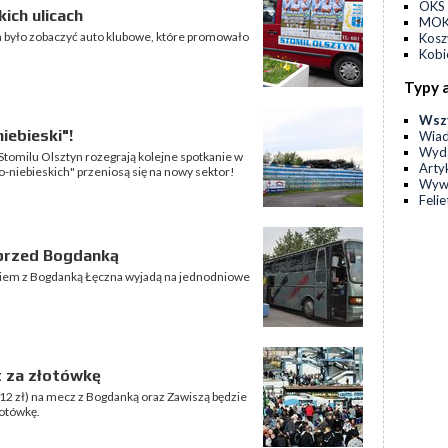
OKS 
ich ulicach
MOKS
 było zobaczyć auto klubowe, które promowało
Kos
Kobi
Typy 
Wsz
iebieski"!
Wia
Wyda
 Stomilu Olsztyn rozegrają kolejne spotkanie w
Arty
ło-niebieskich" przeniosą się na nowy sektor!
Wyw
Feli
 przed Bogdanką
niem z Bogdanką Łęczna wyjadą na jednodniowe
t za złotówkę
 (12 zł) na mecz z Bogdanką oraz Zawiszą będzie
łotówkę.