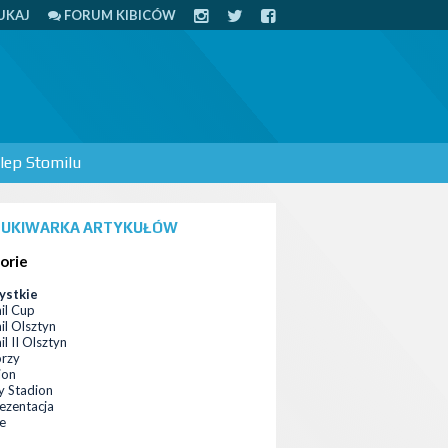
UKAJ
FORUM KIBICÓW
lep Stomilu
UKIWARKA ARTYKUŁÓW
orie
ystkie
il Cup
il Olsztyn
l II Olsztyn
orzy
ion
 Stadion
ezentacja
ce