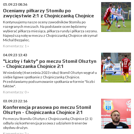
05.09.23 08:36
Oceniamy piłkarzy Stomilu po
zwycięstwie 2:1 z Chojniczanką Chojnice
Kontynuujemy nasze oceny zawodników Stomilu po
rozegranych meczach. Na podstawie ocen będziemy
wybierać piłkarza miesiąca, piłkarza rundy i piłkarza sezonu.
Najwyższą notę w meczu z Chojniczanką Chojnice otrzymał
Michal Bezpalec.
Komentarzy: 1 »
04.09.23 13:43
"Liczby i fakty" po meczu Stomil Olsztyn
- Chojniczanka Chojnice 2:1
W niedzielę (4 września 2023 roku) Stomil Olsztyn wygrał u
siebie ligowe spotkanie z Chojniczanką Chojnice.
Przedstawiamy podsumowanie spotkania w formie "liczb i
faktów".
Komentarzy: 0 »
03.09.23 22:16
Konferencja prasowa po meczu Stomil
Olsztyn - Chojniczanka Chojnice 2:1
Po meczu Stomilu Olsztyn z Chojniczanką Chojnice (2:1)
odbyła się konferencja prasowa z udziałem trenerów
obydwu drużyn.
Komentarzy: 2 »