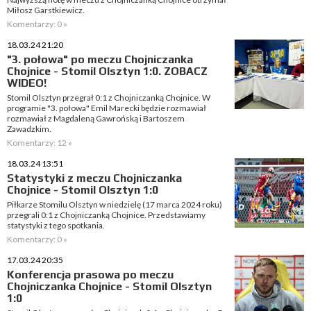
Miłosz Garstkiewicz.
Komentarzy: 0 »
18.03.24 21:20
"3. połowa" po meczu Chojniczanka
Chojnice - Stomil Olsztyn 1:0. ZOBACZ
WIDEO!
Stomil Olsztyn przegrał 0:1 z Chojniczanką Chojnice. W
programie "3. połowa" Emil Marecki będzie rozmawiał
rozmawiał z Magdaleną Gawrońską i Bartoszem
Zawadzkim.
Komentarzy: 12 »
18.03.24 13:51
Statystyki z meczu Chojniczanka
Chojnice - Stomil Olsztyn 1:0
Piłkarze Stomilu Olsztyn w niedzielę (17 marca 2024 roku)
przegrali 0:1 z Chojniczanką Chojnice. Przedstawiamy
statystyki z tego spotkania.
Komentarzy: 0 »
17.03.24 20:35
Konferencja prasowa po meczu
Chojniczanka Chojnice - Stomil Olsztyn
1:0