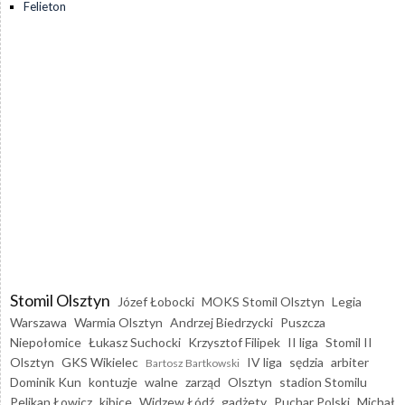
Felieton
Stomil Olsztyn
Józef Łobocki
MOKS Stomil Olsztyn
Legia
Warszawa
Warmia Olsztyn
Andrzej Biedrzycki
Puszcza
Niepołomice
Łukasz Suchocki
Krzysztof Filipek
II liga
Stomil II
Olsztyn
GKS Wikielec
IV liga
sędzia
arbiter
Bartosz Bartkowski
Dominik Kun
kontuzje
walne
zarząd
Olsztyn
stadion Stomilu
Pelikan Łowicz
kibice
Widzew Łódź
gadżety
Puchar Polski
Michał