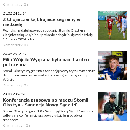
Komentarzy: 0 »
21.02.24 15:14
Z Chojniczanką Chojnice zagramy w
niedzielę
Poznaliśmy datę ligowego spotkania Stomilu Olsztyn z
Chojniczanką Chojnice. Spotkanie odbędzie się w niedzielę -
17 marca 2024 roku.
Komentarzy: 0 »
23.09.23 23:49
Filip Wójcik: Wygrana była nam bardzo
potrzebna
Stomil Olsztyn wygrał 1:0 z Sandecją Nowy Sącz. Po meczu z
dziennikarzami rozmawiał autor zwycięskiego gola Filip
Wójcik.
Komentarzy: 0 »
23.09.23 23:28
Konferencja prasowa po meczu Stomil
Olsztyn - Sandecja Nowy Sącz 1:0
Stomil Olsztyn wygrał 1:0 z Sandecją Nowy Sącz. Po meczu
odbyła się konferencja prasowa z udziałem obydwu
trenerów.
Komentarzy: 10 »