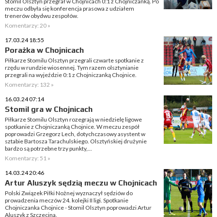
Stomil Olsztyn przegrał w Chojnicach 0:1 z Chojniczanką. Po
meczu odbyła się konferencja prasowa z udziałem
trenerów obydwu zespołów.
Komentarzy: 20 »
17.03.24 18:55
Porażka w Chojnicach
Piłkarze Stomilu Olsztyn przegrali czwarte spotkanie z
rzędu w rundzie wiosennej. Tym razem olsztynianie
przegrali na wyjeździe 0:1 z Chojniczanką Chojnice.
Komentarzy: 132 »
16.03.24 07:14
Stomil gra w Chojnicach
Piłkarze Stomilu Olsztyn rozegrają w niedzielę ligowe
spotkanie z Chojniczanką Chojnice. W meczu zespół
poprowadzi Grzegorz Lech, dotychczasowy asystent w
sztabie Bartosza Tarachulskiego. Olsztyńskiej drużynie
bardzo są potrzebne trzy punkty,...
Komentarzy: 51 »
14.03.24 20:46
Artur Aluszyk sędzią meczu w Chojnicach
Polski Związek Piłki Nożnej wyznaczył sędziów do
prowadzenia meczów 24. kolejki II ligi. Spotkanie
Chojniczanka Chojnice - Stomil Olsztyn poprowadzi Artur
Aluszyk z Szczecina.