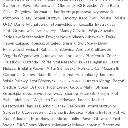
Świderski
Paweł Baranowski
Okocimski KS Brzesko
Znicz Biała
Piska
Zbigniew Kaczmarek
konferencja prasowa
wypowiedź
rozmowa
bilety
Stomil Olsztyn - juniorzy
Karol Żwir
Polska
Polska
U-17
Daniel Michałowski
stomil-sklep.pl
koszulki
Ekstraklasa
Piotr Grzymowicz
Mamry Giżycko
Wigry Suwałki
Artur Aluszyk
Radosław Stefanowicz
Drwęca Nowe Miasto Lubawskie
Dajtki
Paweł Łukasik
Tomasz Strzelec
trening
Świt Nowy Dwór
Mazowiecki
wyjazd
Robert Tunkiewicz
Andrzej Królikowski
Vęgoria Węgorzewo
budowa stadionu
Jacek Płuciennik
Znicz
Pruszków
Ostróda
PZPN
Stal Rzeszów
Łukasz Jegliński
Start
Nidzica
Błękitni Pasym
Artur Siemaszko
Polska U-15
Mazur Ełk
Garbarnia Kraków
Rafał Remisz
transfery
konkursy
konkurs
Wisła Puławy
Igor Biedrzycki
Huragan Morąg
Pogoń
Polonia Pasłęk
Siedlce
Sokół Ostróda
Piotr Łysiak
Gutów Mały
Olimpia
Grudziądz
obóz przygotowawczy
sparing
Pasym
Piotr
Erwin Sak
Skiba
plebiscyt
Wojciech Dziemidowicz
Jarocin
Michał
Leszczyński
Janusz Bucholc
Jacek Czałpiński
stomil.olsztyn.pl
Sylwester Czereszewski
Zawisza Bydgoszcz
Polonia Bytom
Patryk
Kun
Arkadiusz Mroczkowski
Motor Lublin
Paweł Głowacki
Emil
Wojda
DKS Dobre Miasto
Mławianka Mława
sparingi
Barczewo