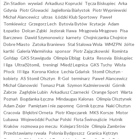
Zin Stadion
wywiad
Arkadiusz Koprucki
Tęcza Biskupiec
Arka
Gdynia
Piotr Głowacki
Jagiellonia Białystok
Piotr Wypniewski
Michał Alancewicz
ultras
Łódzki Klub Sportowy
Paweł
Tomkiewicz
Grzegorz Lech
Bytovia Bytów
licytacje
Adam
Łopatko
Dolcan Ząbki
Jeziorak Iława
Mrągowia Mrągowo
Pisa
Barczewo
Dawid Szymonowicz
karnety
Chojniczanka Chojnice
Dobre Miasto
Zatoka Braniewo
Stal Stalowa Wola
WMZPN
żółte
kartki
Galeria Warmińska
sponsor
Piotr Zajączkowski
Rominta
Gołdap
GKS Stawiguda
Olimpia Elbląg
Łukta
Resovia
Biskupiec
I liga
Ultra(S)tomiL
treningi
Miedź Legnica
GKS Tychy
Wisła
Płock
III liga
Korona Kielce
Lechia Gdańsk
Stomil Olsztyn -
kobiety
AS Stomil Olsztyn
R-Gol
terminarz
Paweł Alancewicz
Michał Glanowski
Tomasz Ptak
Szymon Kaźmierowski
Górnik
Zabrze
Zagłębie Lubin
Arkadiusz Czarnecki
Orange Sport
Warta
Poznań
Bogdanka Łęczna
Mindaugas Kalonas
Olimpia Olsztynek
Adam Zejer
Pamiętam i nie zapomnę
Górnik Łęczna
Naki Olsztyn
Cracovia
Błękitni Orneta
Piotr Klepczarek
MKS Korsze
Motor
Lubawa
Wojewódzki Puchar Polski
Flota Świnoujście
Hutnik
Kraków
rozmowa po meczu
Kolejarz Stróże
Olimpia Zambrów
Przedstawiamy rywala
Polonia Bydgoszcz
Granica Kętrzyn