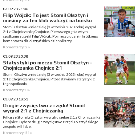
03.09.23 21:06
Filip Wójcik: To jest Stomil Olsztyn i
musimy za ten klub walczyć na boisku
Stomil Olsztyn w niedzielę (3 września 2023 roku) wygrał
2:1 z Chojniczanką Chojnice. Pierwszego gola w tym
spotkaniu strzelił Filip Wójcik. Po meczu udzielił krótkiego
komentarza dla olsztyńskich dziennikarzy.
Komentarzy: 2 »
03.09.23 20:38
Statystyki po meczu Stomil Olsztyn -
Chojniczanka Chojnice 2:1
Stomil Olsztyn w niedzielę (3 września 2023 roku) wygrał
2:1 z Chojniczanką Chojnice. Przedstawiamy statystyki z
tego spotkania.
Komentarzy: 0 »
03.09.23 18:51
Drugie zwycięstwo z rzędu! Stomil
wygrał 2:1 z Chojniczanką
Piłkarze Stomilu Olsztyn wygrali u siebie 2:1 z Chojniczanką
Chojnice. Było to drugie zwycięstwo z rzędu olsztyńskiego
zespołu w II lidze.
Komentarzy: 51 »