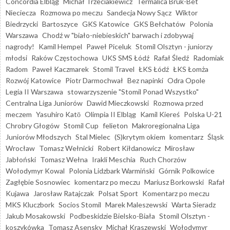
Concordia Elbląg
Michał Trzeciakiewicz
Termalica Bruk-Bet
Nieciecza
Rozmowa po meczu
Sandecja Nowy Sącz
Wiktor
Biedrzycki
Bartoszyce
GKS Katowice
GKS Bełchatów
Polonia
Warszawa
Chodź w "biało-niebieskich" barwach i zdobywaj
nagrody!
Kamil Hempel
Paweł Piceluk
Stomil Olsztyn - juniorzy
młodsi
Raków Częstochowa
UKS SMS Łódź
Rafał Śledź
Radomiak
Radom
Paweł Kaczmarek
Stomil Travel
ŁKS Łódź
ŁKS Łomża
Rozwój Katowice
Piotr Darmochwał
Bez napinki
Odra Opole
Legia II Warszawa
stowarzyszenie "Stomil Ponad Wszystko"
Centralna Liga Juniorów
Dawid Mieczkowski
Rozmowa przed
meczem
Yasuhiro Katō
Olimpia II Elbląg
Kamil Kiereś
Polska U-21
Chrobry Głogów
Stomil Cup
felieton
Makroregionalna Liga
Juniorów Młodszych
Stal Mielec
(S)krytym okiem
komentarz
Śląsk
Wrocław
Tomasz Wełnicki
Robert Kiłdanowicz
Mirosław
Jabłoński
Tomasz Wełna
Irakli Meschia
Ruch Chorzów
Wołodymyr Kowal
Polonia Lidzbark Warmiński
Górnik Polkowice
Zagłębie Sosnowiec
komentarz po meczu
Mariusz Borkowski
Rafał
Kujawa
Jarosław Ratajczak
Polsat Sport
Komentarz po meczu
MKS Kluczbork
Socios Stomil
Marek Maleszewski
Warta Sieradz
Jakub Mosakowski
Podbeskidzie Bielsko-Biała
Stomil Olsztyn -
koszykówka
Tomasz Asensky
Michał Kraszewski
Wołodymyr