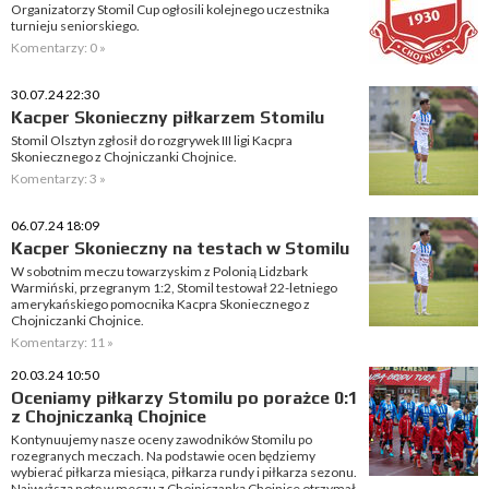
Organizatorzy Stomil Cup ogłosili kolejnego uczestnika
turnieju seniorskiego.
Komentarzy: 0 »
30.07.24 22:30
Kacper Skonieczny piłkarzem Stomilu
Stomil Olsztyn zgłosił do rozgrywek III ligi Kacpra
Skoniecznego z Chojniczanki Chojnice.
Komentarzy: 3 »
06.07.24 18:09
Kacper Skonieczny na testach w Stomilu
W sobotnim meczu towarzyskim z Polonią Lidzbark
Warmiński, przegranym 1:2, Stomil testował 22-letniego
amerykańskiego pomocnika Kacpra Skoniecznego z
Chojniczanki Chojnice.
Komentarzy: 11 »
20.03.24 10:50
Oceniamy piłkarzy Stomilu po porażce 0:1
z Chojniczanką Chojnice
Kontynuujemy nasze oceny zawodników Stomilu po
rozegranych meczach. Na podstawie ocen będziemy
wybierać piłkarza miesiąca, piłkarza rundy i piłkarza sezonu.
Najwyższą notę w meczu z Chojniczanką Chojnice otrzymał