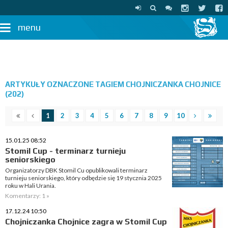
menu
ARTYKUŁY OZNACZONE TAGIEM CHOJNICZANKA CHOJNICE
(202)
1
2
3
4
5
6
7
8
9
10
15.01.25 08:52
Stomil Cup - terminarz turnieju
seniorskiego
Organizatorzy DBK Stomil Cu opublikowali terminarz
turnieju seniorskiego, który odbędzie się 19 stycznia 2025
roku w Hali Urania.
Komentarzy: 1 »
17.12.24 10:50
Chojniczanka Chojnice zagra w Stomil Cup