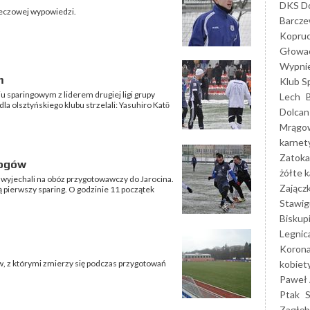
DKS Do
omeczowej wypowiedzi.
Barcz
Kopruc
Głowa
Wypni
m
Klub S
u sparingowym z liderem drugiej ligi grupy
Lech
a olsztyńskiego klubu strzelali: Yasuhiro Katō
Dolcan
Mrągo
karnet
Zatoka
łogów
żółte k
4 wyjechali na obóz przygotowawczy do Jarocina.
Zającz
 pierwszy sparing. O godzinie 11 początek
Stawig
Biskup
Legnic
Korona
kobiet
w, z którymi zmierzy się podczas przygotowań
Paweł 
Ptak
Zagłęb