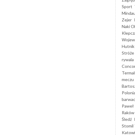
Sport
Mindau
Zejer
Naki O
Klepcz
Wojewó
Hutnik
Stróże
rywala
Concor
Termal
meczu
Bartos
Poloni
barwac
Paweł 
Raków
Śledź
Stomil 
Katow