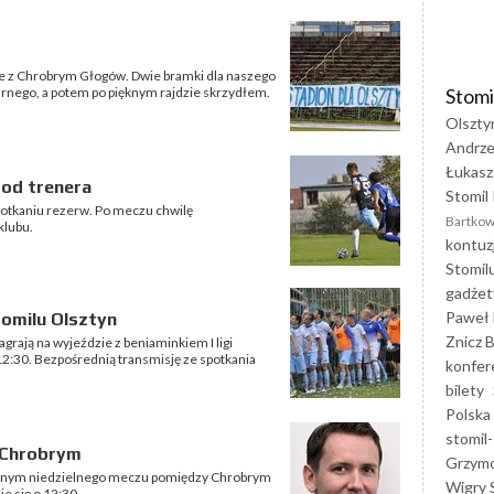
zie z Chrobrym Głogów. Dwie bramki dla naszego
Stomi
arnego, a potem po pięknym rajdzie skrzydłem.
Olszty
Andrze
Łukasz
 od trenera
Stomil 
spotkaniu rezerw. Po meczu chwilę
Bartkow
klubu.
kontuz
Stomil
gadżet
Paweł 
tomilu Olsztyn
Znicz B
agrają na wyjeździe z beniaminkiem I ligi
:30. Bezpośrednią transmisję ze spotkania
konfer
bilety
Polska
stomil-
 Chrobrym
Grzym
łównym niedzielnego meczu pomiędzy Chrobrym
Wigry 
e się o 12:30.