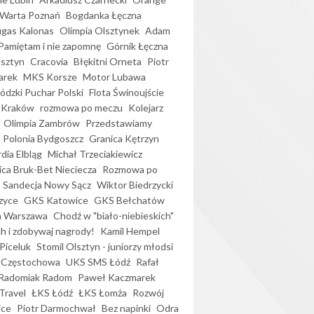
Warta Poznań
Bogdanka Łęczna
gas Kalonas
Olimpia Olsztynek
Adam
Pamiętam i nie zapomnę
Górnik Łęczna
lsztyn
Cracovia
Błękitni Orneta
Piotr
arek
MKS Korsze
Motor Lubawa
dzki Puchar Polski
Flota Świnoujście
 Kraków
rozmowa po meczu
Kolejarz
Olimpia Zambrów
Przedstawiamy
Polonia Bydgoszcz
Granica Kętrzyn
dia Elbląg
Michał Trzeciakiewicz
ica Bruk-Bet Nieciecza
Rozmowa po
Sandecja Nowy Sącz
Wiktor Biedrzycki
zyce
GKS Katowice
GKS Bełchatów
a Warszawa
Chodź w "biało-niebieskich"
h i zdobywaj nagrody!
Kamil Hempel
Piceluk
Stomil Olsztyn - juniorzy młodsi
 Częstochowa
UKS SMS Łódź
Rafał
Radomiak Radom
Paweł Kaczmarek
Travel
ŁKS Łódź
ŁKS Łomża
Rozwój
ice
Piotr Darmochwał
Bez napinki
Odra