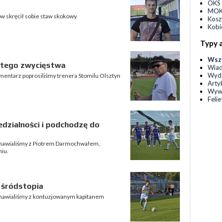
OKS 
MOKS
skręcił sobie staw skokowy.
Kos
Kobi
Typy 
Wsz
z tego zwycięstwa
Wia
Wyda
mentarz poprosiliśmy trenera Stomilu Olsztyn
Arty
Wyw
Feli
edzialności i podchodzę do
zmawialiśmy z Piotrem Darmochwałem,
iu.
 śródstopia
zmawialiśmy z kontuzjowanym kapitanem