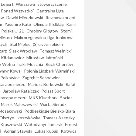
Legia II Warszawa
stowarzyszenie
l Ponad Wszystko"
Centralna Liga
ów
Dawid Mieczkowski
Rozmowa przed
m
Yasuhiro Katō
Olimpia II Elbląg
Kamil
Polska U-21
Chrobry Głogów
Stomil
elieton
Makroregionalna Liga Juniorów
zych
Stal Mielec
(S)krytym okiem
arz
Śląsk Wrocław
Tomasz Wełnicki
 Kiłdanowicz
Mirosław Jabłoński
z Wełna
Irakli Meschia
Ruch Chorzów
ymyr Kowal
Polonia Lidzbark Warmiński
 Polkowice
Zagłębie Sosnowiec
arz po meczu
Mariusz Borkowski
Rafał
a
Jarosław Ratajczak
Polsat Sport
arz po meczu
MKS Kluczbork
Socios
Marek Maleszewski
Warta Sieradz
Mosakowski
Podbeskidzie Bielsko-Biała
 Olsztyn - koszykówka
Tomasz Asensky
 Kraszewski
Wołodymyr Tanczyk
Ernest
ł
Adrian Stawski
Lukáš Kubáň
Kotwica