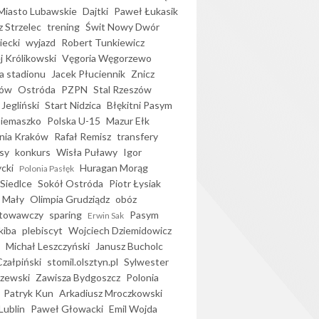
iasto Lubawskie
Dajtki
Paweł Łukasik
 Strzelec
trening
Świt Nowy Dwór
ecki
wyjazd
Robert Tunkiewicz
j Królikowski
Vęgoria Węgorzewo
 stadionu
Jacek Płuciennik
Znicz
ków
Ostróda
PZPN
Stal Rzeszów
Jegliński
Start Nidzica
Błękitni Pasym
Siemaszko
Polska U-15
Mazur Ełk
nia Kraków
Rafał Remisz
transfery
sy
konkurs
Wisła Puławy
Igor
ycki
Huragan Morąg
Polonia Pasłęk
Siedlce
Sokół Ostróda
Piotr Łysiak
 Mały
Olimpia Grudziądz
obóz
otowawczy
sparing
Pasym
Erwin Sak
kiba
plebiscyt
Wojciech Dziemidowicz
Michał Leszczyński
Janusz Bucholc
Czałpiński
stomil.olsztyn.pl
Sylwester
zewski
Zawisza Bydgoszcz
Polonia
Patryk Kun
Arkadiusz Mroczkowski
Lublin
Paweł Głowacki
Emil Wojda