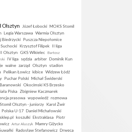
l Olsztyn
Józef Łobocki
MOKS Stomil
n
Legia Warszawa
Warmia Olsztyn
j Biedrzycki
Puszcza Niepołomice
 Suchocki
Krzysztof Filipek
II liga
II Olsztyn
GKS Wikielec
Bartosz
IV liga
sędzia
arbiter
Dominik Kun
ski
je
walne
zarząd
Olsztyn
stadion
u
Pelikan Łowicz
kibice
Widzew Łódź
y
Puchar Polski
Michał Świderski
Baranowski
Okocimski KS Brzesko
iała Piska
Zbigniew Kaczmarek
encja prasowa
wypowiedź
rozmowa
Stomil Olsztyn - juniorzy
Karol Żwir
Polska U-17
Daniel Michałowski
sklep.pl
koszulki
Ekstraklasa
Piotr
owicz
Mamry Giżycko
Artur Aluszyk
Suwałki
Radosław Stefanowicz
Drwęca