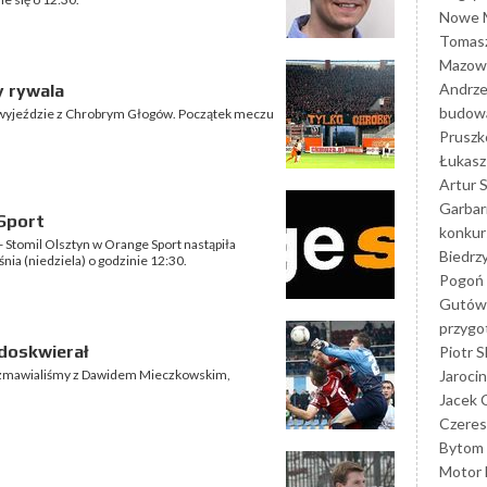
Nowe M
Tomasz
Mazowi
Andrze
 rywala
budowa
na wyjeździe z Chrobrym Głogów. Początek meczu
Prusz
Łukasz 
Artur 
Garbar
Sport
konkur
Stomil Olsztyn w Orange Sport nastąpiła
Biedrz
nia (niedziela) o godzinie 12:30.
Pogoń 
Gutów
przyg
doskwierał
Piotr S
Jarocin
rozmawialiśmy z Dawidem Mieczkowskim,
Jacek 
Czeres
Bytom
Motor 