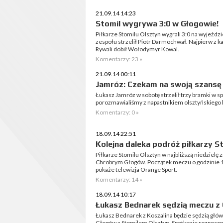
21.09.14 14:23
Stomil wygrywa 3:0 w Głogowie!
Piłkarze Stomilu Olsztyn wygrali 3:0 na wyjeźd
zespołu strzelił Piotr Darmochwał. Najpierw z k
Rywali dobił Wołodymyr Kowal.
Komentarzy: 23 »
21.09.14 00:11
Jamróz: Czekam na swoją szansę
Łukasz Jamróz w sobotę strzelił trzy bramki w 
porozmawialiśmy z napastnikiem olsztyńskiego 
Komentarzy: 0 »
18.09.14 22:51
Kolejna daleka podróż piłkarzy S
Piłkarze Stomilu Olsztyn w najbliższą niedzielę z
Chrobrym Głogów. Początek meczu o godzinie 12
pokaże telewizja Orange Sport.
Komentarzy: 14 »
18.09.14 10:17
Łukasz Bednarek sędzią meczu z
Łukasz Bednarek z Koszalina będzie sędzią g
Głogów a Stomilem Olsztyn. Spotkanie rozpoczni