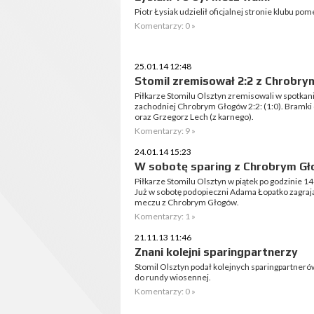
Piotr Łysiak udzielił oficjalnej stronie klubu p
Komentarzy: 0 »
25.01.14 12:48
Stomil zremisował 2:2 z Chrobry
Piłkarze Stomilu Olsztyn zremisowali w spotkani
zachodniej Chrobrym Głogów 2:2: (1:0). Bramki dl
oraz Grzegorz Lech (z karnego).
Komentarzy: 9 »
24.01.14 15:23
W sobotę sparing z Chrobrym G
Piłkarze Stomilu Olsztyn w piątek po godzinie 1
Już w sobotę podopieczni Adama Łopatko zagrają
meczu z Chrobrym Głogów.
Komentarzy: 1 »
21.11.13 11:46
Znani kolejni sparingpartnerzy
Stomil Olsztyn podał kolejnych sparingpartneró
do rundy wiosennej.
Komentarzy: 0 »