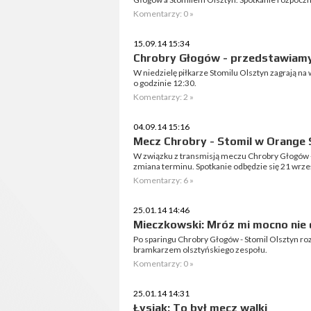
Komentarzy: 0 »
15.09.14 15:34
Chrobry Głogów - przedstawiamy
W niedzielę piłkarze Stomilu Olsztyn zagrają 
o godzinie 12:30.
Komentarzy: 2 »
04.09.14 15:16
Mecz Chrobry - Stomil w Orange 
W związku z transmisją meczu Chrobry Głogów - 
zmiana terminu. Spotkanie odbędzie się 21 wrześ
Komentarzy: 6 »
25.01.14 14:46
Mieczkowski: Mróz mi mocno nie 
Po sparingu Chrobry Głogów - Stomil Olsztyn 
bramkarzem olsztyńskiego zespołu.
Komentarzy: 0 »
25.01.14 14:31
Łysiak: To był mecz walki