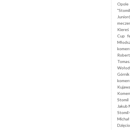
Opole
"Stomi
Junior
mecze
Kiereś
Cup
f
Młods
koment
Robert
Tomas
Wołod
Górnik
koment
Kujaw
Koment
Stomil
Jakub 
Stomil
Michał
Dzięcio