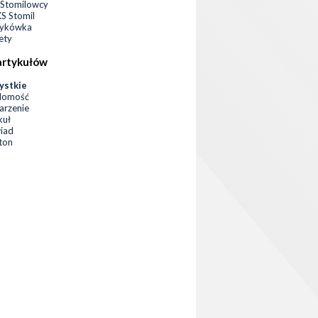
Stomilowcy
 Stomil
zykówka
ety
artykułów
ystkie
domość
rzenie
kuł
iad
eton