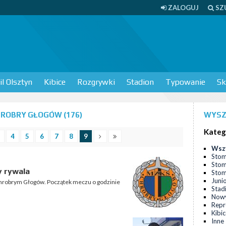
ZALOGUJ
SZ
l Olsztyn
Kibice
Rozgrywki
Stadion
Typowanie
Sk
ROBRY GŁOGÓW (176)
WYSZ
Kateg
4
5
6
7
8
9
Wsz
Stom
Stom
 rywala
Stomi
Juni
 Chrobrym Głogów. Początek meczu o godzinie
Stad
Nowy
Repr
Kibi
Inne