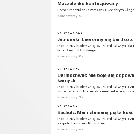
Maczułenko kontuzjowany
Roman Maczułenko w meczu z Chrobrym Głogów 
Komentarzy: 5 »
21.09.14 19:40
Jabłoński: Cieszymy się bardzo 
Po meczu Chrobry Głogów - Stomil Olsztyn o ko
Mirosława Jabłońskiego.
Komentarzy: 0 »
21.09.14 19:23
Darmochwał: Nie boję się odpowi
karnych
Po meczu Chrobry Głogów - Stomil Olsztyn ro
strzelcem dwóch bramek w niedzielnym spotkan
Komentarzy: 3 »
21.09.14 18:53
Bucholc: Mam złamaną piątą kość
Po meczu Chrobry Głogów - Stomil Olsztyn ro
zespołu Januszem Bucholcem.
Komentarzy: 6 »