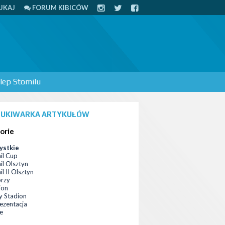
UKAJ
FORUM KIBICÓW
lep Stomilu
UKIWARKA ARTYKUŁÓW
orie
ystkie
il Cup
il Olsztyn
l II Olsztyn
orzy
ion
 Stadion
ezentacja
ce