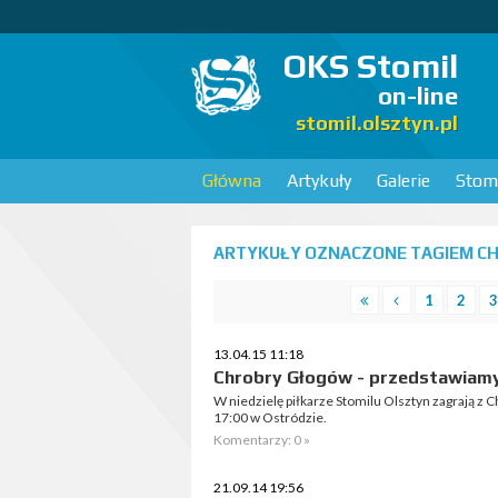
OKS Stomil
on-line
stomil.olsztyn.pl
Główna
Artykuły
Galerie
Stomi
ARTYKUŁY OZNACZONE TAGIEM CH
1
2
3
13.04.15 11:18
Chrobry Głogów - przedstawiamy
W niedzielę piłkarze Stomilu Olsztyn zagrają z
17:00 w Ostródzie.
Komentarzy: 0 »
21.09.14 19:56