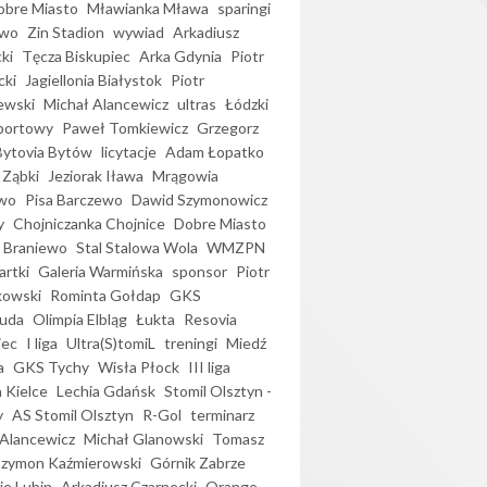
bre Miasto
Mławianka Mława
sparingi
ewo
Zin Stadion
wywiad
Arkadiusz
ki
Tęcza Biskupiec
Arka Gdynia
Piotr
cki
Jagiellonia Białystok
Piotr
ewski
Michał Alancewicz
ultras
Łódzki
portowy
Paweł Tomkiewicz
Grzegorz
Bytovia Bytów
licytacje
Adam Łopatko
 Ząbki
Jeziorak Iława
Mrągowia
wo
Pisa Barczewo
Dawid Szymonowicz
y
Chojniczanka Chojnice
Dobre Miasto
 Braniewo
Stal Stalowa Wola
WMZPN
artki
Galeria Warmińska
sponsor
Piotr
kowski
Rominta Gołdap
GKS
uda
Olimpia Elbląg
Łukta
Resovia
iec
I liga
Ultra(S)tomiL
treningi
Miedź
a
GKS Tychy
Wisła Płock
III liga
 Kielce
Lechia Gdańsk
Stomil Olsztyn -
y
AS Stomil Olsztyn
R-Gol
terminarz
Alancewicz
Michał Glanowski
Tomasz
Szymon Kaźmierowski
Górnik Zabrze
ie Lubin
Arkadiusz Czarnecki
Orange