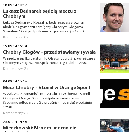
18.09.14 10:17
Łukasz Bednarek sędzią meczu z
Chrobrym
Łukasz Bednarek z Koszalina będzie sędzią głównym
niedzielnego meczu pomiędzy Chrobrym Głogów a
Stomilem Olsztyn. Spotkanie rozpocznie się o 12:30.
Komentarzy: 0 »
15.09.14 15:34
Chrobry Głogów - przedstawiamy rywala
W niedzielę piłkarze Stomilu Olsztyn zagrają na wyjeździe z
Chrobrym Głogów. Początek meczu o godzinie 12:30.
Komentarzy: 2 »
04.09.14 15:16
Mecz Chrobry - Stomil w Orange Sport
W związku z transmisją meczu Chrobry Głogów - Stomil
Olsztyn w Orange Sport nastąpiła zmiana terminu.
Spotkanie odbędzie się 21 września (niedziela) o godzinie
12:30.
Komentarzy: 6 »
25.01.14 14:46
Mieczkowski: Mróz mi mocno nie