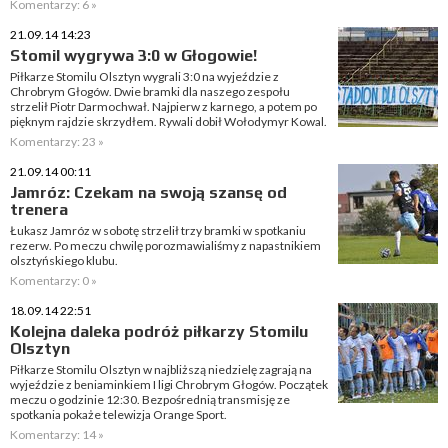
Komentarzy: 6 »
21.09.14 14:23
Stomil wygrywa 3:0 w Głogowie!
Piłkarze Stomilu Olsztyn wygrali 3:0 na wyjeździe z
Chrobrym Głogów. Dwie bramki dla naszego zespołu
strzelił Piotr Darmochwał. Najpierw z karnego, a potem po
pięknym rajdzie skrzydłem. Rywali dobił Wołodymyr Kowal.
Komentarzy: 23 »
21.09.14 00:11
Jamróz: Czekam na swoją szansę od
trenera
Łukasz Jamróz w sobotę strzelił trzy bramki w spotkaniu
rezerw. Po meczu chwilę porozmawialiśmy z napastnikiem
olsztyńskiego klubu.
Komentarzy: 0 »
18.09.14 22:51
Kolejna daleka podróż piłkarzy Stomilu
Olsztyn
Piłkarze Stomilu Olsztyn w najbliższą niedzielę zagrają na
wyjeździe z beniaminkiem I ligi Chrobrym Głogów. Początek
meczu o godzinie 12:30. Bezpośrednią transmisję ze
spotkania pokaże telewizja Orange Sport.
Komentarzy: 14 »