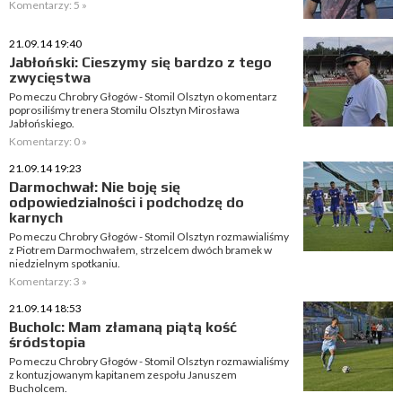
Komentarzy: 5 »
21.09.14 19:40
Jabłoński: Cieszymy się bardzo z tego
zwycięstwa
Po meczu Chrobry Głogów - Stomil Olsztyn o komentarz
poprosiliśmy trenera Stomilu Olsztyn Mirosława
Jabłońskiego.
Komentarzy: 0 »
21.09.14 19:23
Darmochwał: Nie boję się
odpowiedzialności i podchodzę do
karnych
Po meczu Chrobry Głogów - Stomil Olsztyn rozmawialiśmy
z Piotrem Darmochwałem, strzelcem dwóch bramek w
niedzielnym spotkaniu.
Komentarzy: 3 »
21.09.14 18:53
Bucholc: Mam złamaną piątą kość
śródstopia
Po meczu Chrobry Głogów - Stomil Olsztyn rozmawialiśmy
z kontuzjowanym kapitanem zespołu Januszem
Bucholcem.