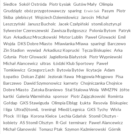
Siedlce
Sokół Ostróda
Piotr Łysiak
Gutów Mały
Olimpia
Grudziądz
obóz przygotowawczy
sparing
Pasym
Piotr
Erwin Sak
Skiba
plebiscyt
Wojciech Dziemidowicz
Jarocin
Michał
Leszczyński
Janusz Bucholc
Jacek Czałpiński
stomil.olsztyn.pl
Sylwester Czereszewski
Zawisza Bydgoszcz
Polonia Bytom
Patryk
Kun
Arkadiusz Mroczkowski
Motor Lublin
Paweł Głowacki
Emil
Wojda
DKS Dobre Miasto
Mławianka Mława
sparingi
Barczewo
Zin Stadion
wywiad
Arkadiusz Koprucki
Tęcza Biskupiec
Arka
Gdynia
Piotr Głowacki
Jagiellonia Białystok
Piotr Wypniewski
Michał Alancewicz
ultras
Łódzki Klub Sportowy
Paweł
Tomkiewicz
Grzegorz Lech
Bytovia Bytów
licytacje
Adam
Łopatko
Dolcan Ząbki
Jeziorak Iława
Mrągowia Mrągowo
Pisa
Barczewo
Dawid Szymonowicz
karnety
Chojniczanka Chojnice
Dobre Miasto
Zatoka Braniewo
Stal Stalowa Wola
WMZPN
żółte
kartki
Galeria Warmińska
sponsor
Piotr Zajączkowski
Rominta
Gołdap
GKS Stawiguda
Olimpia Elbląg
Łukta
Resovia
Biskupiec
I liga
Ultra(S)tomiL
treningi
Miedź Legnica
GKS Tychy
Wisła
Płock
III liga
Korona Kielce
Lechia Gdańsk
Stomil Olsztyn -
kobiety
AS Stomil Olsztyn
R-Gol
terminarz
Paweł Alancewicz
Michał Glanowski
Tomasz Ptak
Szymon Kaźmierowski
Górnik