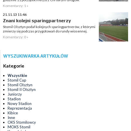
Komentarzy: 1 »
21.11.13 11:46
Znani kolejni sparingpartnerzy
Stomil Olsztyn podał kolejnych sparingpartnerów, z którymi
zmierzy się podczas przygotowań do rundy wiosennej.
Komentarzy: 0 »
WYSZUKIWARKA ARTYKUŁÓW
Kategorie
Wszystkie
Stomil Cup
Stomil Olsztyn
Stomil II Olsztyn
Juniorzy
Stadion
Nowy Stadion
Reprezentacja
Kibice
Inne
OKS Stomilowcy
MOKS Stomil