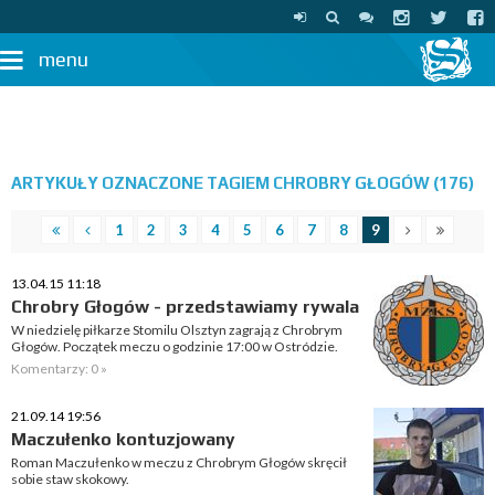
menu
ARTYKUŁY OZNACZONE TAGIEM CHROBRY GŁOGÓW (176)
1
2
3
4
5
6
7
8
9
13.04.15 11:18
Chrobry Głogów - przedstawiamy rywala
W niedzielę piłkarze Stomilu Olsztyn zagrają z Chrobrym
Głogów. Początek meczu o godzinie 17:00 w Ostródzie.
Komentarzy: 0 »
21.09.14 19:56
Maczułenko kontuzjowany
Roman Maczułenko w meczu z Chrobrym Głogów skręcił
sobie staw skokowy.