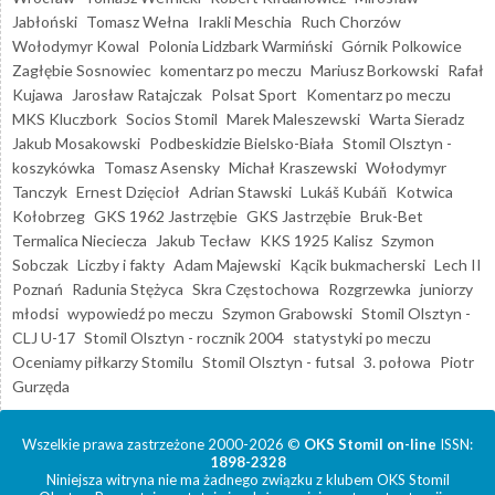
Jabłoński
Tomasz Wełna
Irakli Meschia
Ruch Chorzów
Wołodymyr Kowal
Polonia Lidzbark Warmiński
Górnik Polkowice
Zagłębie Sosnowiec
komentarz po meczu
Mariusz Borkowski
Rafał
Kujawa
Jarosław Ratajczak
Polsat Sport
Komentarz po meczu
MKS Kluczbork
Socios Stomil
Marek Maleszewski
Warta Sieradz
Jakub Mosakowski
Podbeskidzie Bielsko-Biała
Stomil Olsztyn -
koszykówka
Tomasz Asensky
Michał Kraszewski
Wołodymyr
Tanczyk
Ernest Dzięcioł
Adrian Stawski
Lukáš Kubáň
Kotwica
Kołobrzeg
GKS 1962 Jastrzębie
GKS Jastrzębie
Bruk-Bet
Termalica Nieciecza
Jakub Tecław
KKS 1925 Kalisz
Szymon
Sobczak
Liczby i fakty
Adam Majewski
Kącik bukmacherski
Lech II
Poznań
Radunia Stężyca
Skra Częstochowa
Rozgrzewka
juniorzy
młodsi
wypowiedź po meczu
Szymon Grabowski
Stomil Olsztyn -
CLJ U-17
Stomil Olsztyn - rocznik 2004
statystyki po meczu
Oceniamy piłkarzy Stomilu
Stomil Olsztyn - futsal
3. połowa
Piotr
Gurzęda
Wszelkie prawa zastrzeżone 2000-2026 ©
OKS Stomil on-line
ISSN:
1898-2328
Niniejsza witryna nie ma żadnego związku z klubem OKS Stomil