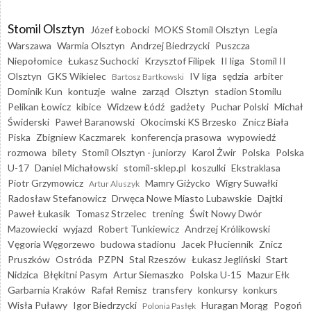
Stomil Olsztyn
Józef Łobocki
MOKS Stomil Olsztyn
Legia
Warszawa
Warmia Olsztyn
Andrzej Biedrzycki
Puszcza
Niepołomice
Łukasz Suchocki
Krzysztof Filipek
II liga
Stomil II
Olsztyn
GKS Wikielec
IV liga
sędzia
arbiter
Bartosz Bartkowski
Dominik Kun
kontuzje
walne
zarząd
Olsztyn
stadion Stomilu
Pelikan Łowicz
kibice
Widzew Łódź
gadżety
Puchar Polski
Michał
Świderski
Paweł Baranowski
Okocimski KS Brzesko
Znicz Biała
Piska
Zbigniew Kaczmarek
konferencja prasowa
wypowiedź
rozmowa
bilety
Stomil Olsztyn - juniorzy
Karol Żwir
Polska
Polska
U-17
Daniel Michałowski
stomil-sklep.pl
koszulki
Ekstraklasa
Piotr Grzymowicz
Mamry Giżycko
Wigry Suwałki
Artur Aluszyk
Radosław Stefanowicz
Drwęca Nowe Miasto Lubawskie
Dajtki
Paweł Łukasik
Tomasz Strzelec
trening
Świt Nowy Dwór
Mazowiecki
wyjazd
Robert Tunkiewicz
Andrzej Królikowski
Vęgoria Węgorzewo
budowa stadionu
Jacek Płuciennik
Znicz
Pruszków
Ostróda
PZPN
Stal Rzeszów
Łukasz Jegliński
Start
Nidzica
Błękitni Pasym
Artur Siemaszko
Polska U-15
Mazur Ełk
Garbarnia Kraków
Rafał Remisz
transfery
konkursy
konkurs
Wisła Puławy
Igor Biedrzycki
Huragan Morąg
Pogoń
Polonia Pasłęk