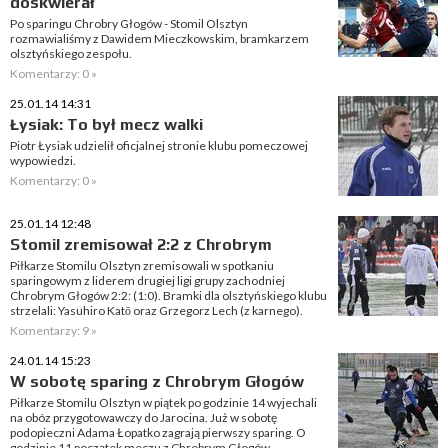
doskwierał
Po sparingu Chrobry Głogów - Stomil Olsztyn
rozmawialiśmy z Dawidem Mieczkowskim, bramkarzem
olsztyńskiego zespołu.
Komentarzy: 0 »
25.01.14 14:31
Łysiak: To był mecz walki
Piotr Łysiak udzielił oficjalnej stronie klubu pomeczowej
wypowiedzi.
Komentarzy: 0 »
25.01.14 12:48
Stomil zremisował 2:2 z Chrobrym
Piłkarze Stomilu Olsztyn zremisowali w spotkaniu
sparingowym z liderem drugiej ligi grupy zachodniej
Chrobrym Głogów 2:2: (1:0). Bramki dla olsztyńskiego klubu
strzelali: Yasuhiro Katō oraz Grzegorz Lech (z karnego).
Komentarzy: 9 »
24.01.14 15:23
W sobotę sparing z Chrobrym Głogów
Piłkarze Stomilu Olsztyn w piątek po godzinie 14 wyjechali
na obóz przygotowawczy do Jarocina. Już w sobotę
podopieczni Adama Łopatko zagrają pierwszy sparing. O
godzinie 11 początek meczu z Chrobrym Głogów.