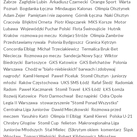
Zabrze
Zagłębie Lubin
Arkadiusz Czarnecki
Orange Sport
Warta
Poznań
Bogdanka Łęczna
Mindaugas Kalonas
Olimpia Olsztynek
Adam Zejer
Pamiętam i nie zapomnę
Górnik Łęczna
Naki Olsztyn
Cracovia
Błękitni Orneta
Piotr Klepczarek
MKS Korsze
Motor
Lubawa
Wojewódzki Puchar Polski
Flota Świnoujście
Hutnik
Kraków
rozmowa po meczu
Kolejarz Stróże
Olimpia Zambrów
Przedstawiamy rywala
Polonia Bydgoszcz
Granica Kętrzyn
Concordia Elbląg
Michał Trzeciakiewicz
Termalica Bruk-Bet
Nieciecza
Rozmowa po meczu
Sandecja Nowy Sącz
Wiktor
Biedrzycki
Bartoszyce
GKS Katowice
GKS Bełchatów
Polonia
Warszawa
Chodź w "biało-niebieskich" barwach i zdobywaj
nagrody!
Kamil Hempel
Paweł Piceluk
Stomil Olsztyn - juniorzy
młodsi
Raków Częstochowa
UKS SMS Łódź
Rafał Śledź
Radomiak
Radom
Paweł Kaczmarek
Stomil Travel
ŁKS Łódź
ŁKS Łomża
Rozwój Katowice
Piotr Darmochwał
Bez napinki
Odra Opole
Legia II Warszawa
stowarzyszenie "Stomil Ponad Wszystko"
Centralna Liga Juniorów
Dawid Mieczkowski
Rozmowa przed
meczem
Yasuhiro Katō
Olimpia II Elbląg
Kamil Kiereś
Polska U-21
Chrobry Głogów
Stomil Cup
felieton
Makroregionalna Liga
Juniorów Młodszych
Stal Mielec
(S)krytym okiem
komentarz
Śląsk
Wrocław
Tomasz Wełnicki
Robert Kiłdanowicz
Mirosław