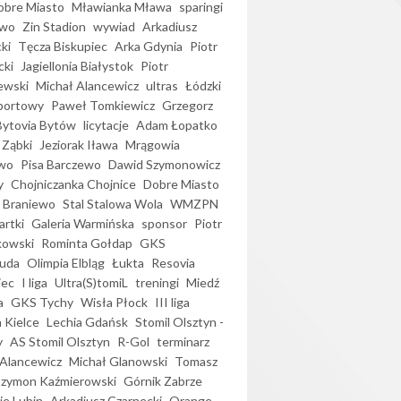
bre Miasto
Mławianka Mława
sparingi
ewo
Zin Stadion
wywiad
Arkadiusz
ki
Tęcza Biskupiec
Arka Gdynia
Piotr
cki
Jagiellonia Białystok
Piotr
ewski
Michał Alancewicz
ultras
Łódzki
portowy
Paweł Tomkiewicz
Grzegorz
Bytovia Bytów
licytacje
Adam Łopatko
 Ząbki
Jeziorak Iława
Mrągowia
wo
Pisa Barczewo
Dawid Szymonowicz
y
Chojniczanka Chojnice
Dobre Miasto
 Braniewo
Stal Stalowa Wola
WMZPN
artki
Galeria Warmińska
sponsor
Piotr
kowski
Rominta Gołdap
GKS
uda
Olimpia Elbląg
Łukta
Resovia
iec
I liga
Ultra(S)tomiL
treningi
Miedź
a
GKS Tychy
Wisła Płock
III liga
 Kielce
Lechia Gdańsk
Stomil Olsztyn -
y
AS Stomil Olsztyn
R-Gol
terminarz
Alancewicz
Michał Glanowski
Tomasz
Szymon Kaźmierowski
Górnik Zabrze
ie Lubin
Arkadiusz Czarnecki
Orange