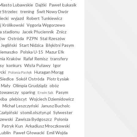
iasto Lubawskie
Dajtki
Paweł Łukasik
 Strzelec
trening
Świt Nowy Dwór
ecki
wyjazd
Robert Tunkiewicz
j Królikowski
Vęgoria Węgorzewo
 stadionu
Jacek Płuciennik
Znicz
ków
Ostróda
PZPN
Stal Rzeszów
Jegliński
Start Nidzica
Błękitni Pasym
Siemaszko
Polska U-15
Mazur Ełk
nia Kraków
Rafał Remisz
transfery
sy
konkurs
Wisła Puławy
Igor
ycki
Huragan Morąg
Polonia Pasłęk
Siedlce
Sokół Ostróda
Piotr Łysiak
 Mały
Olimpia Grudziądz
obóz
otowawczy
sparing
Pasym
Erwin Sak
kiba
plebiscyt
Wojciech Dziemidowicz
Michał Leszczyński
Janusz Bucholc
Czałpiński
stomil.olsztyn.pl
Sylwester
zewski
Zawisza Bydgoszcz
Polonia
Patryk Kun
Arkadiusz Mroczkowski
Lublin
Paweł Głowacki
Emil Wojda