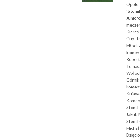
Opole
"Stomi
Junior
mecze
Kiereś
Cup
f
Młods
koment
Robert
Tomas
Wołod
Górnik
koment
Kujaw
Koment
Stomil
Jakub 
Stomil
Michał
Dzięcio