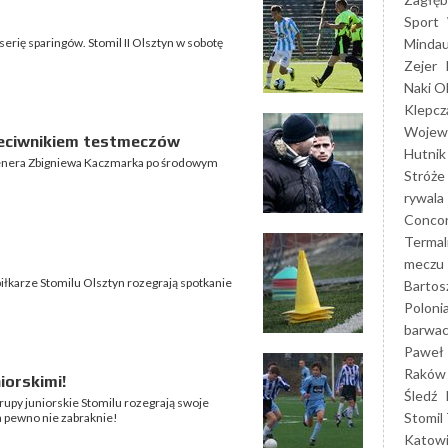
Sport
Mindau
rię sparingów. Stomil II Olsztyn w sobotę
Zejer
Naki O
Klepcz
Wojewó
zeciwnikiem testmeczów
Hutnik
renera Zbigniewa Kaczmarka po środowym
Stróże
rywala
Concor
Termal
meczu
piłkarze Stomilu Olsztyn rozegrają spotkanie
Bartos
Poloni
barwac
Paweł 
Raków
iorskimi!
Śledź
upy juniorskie Stomilu rozegrają swoje
Stomil 
a pewno nie zabraknie!
Katow