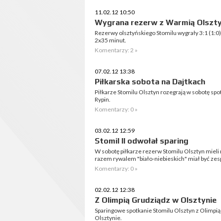
11.02.12 10:50
Wygrana rezerw z Warmią Olszt
Rezerwy olsztyńskiego Stomilu wygrały 3:1 (1:0)
2x35 minut.
Komentarzy: 2 »
07.02.12 13:38
Piłkarska sobota na Dajtkach
Piłkarze Stomilu Olsztyn rozegrają w sobotę s
Rypin.
Komentarzy: 0 »
03.02.12 12:59
Stomil II odwołał sparing
W sobotę piłkarze rezerw Stomilu Olsztyn mieli
razem rywalem "biało-niebieskich" miał być zes
Komentarzy: 0 »
02.02.12 12:38
Z Olimpią Grudziądz w Olsztynie
Sparingowe spotkanie Stomilu Olsztyn z Olimpią
Olsztynie.