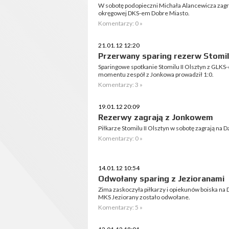
W sobotę podopieczni Michała Alancewicza zagra
okręgowej DKS-em Dobre Miasto.
Komentarzy: 0 »
21.01.12 12:20
Przerwany sparing rezerw Stomi
Sparingowe spotkanie Stomilu II Olsztyn z GLKS
momentu zespół z Jonkowa prowadził 1:0.
Komentarzy: 3 »
19.01.12 20:09
Rezerwy zagrają z Jonkowem
Piłkarze Stomilu II Olsztyn w sobotę zagrają na
Komentarzy: 0 »
14.01.12 10:54
Odwołany sparing z Jezioranami
Zima zaskoczyła piłkarzy i opiekunów boiska na 
MKS Jeziorany zostało odwołane.
Komentarzy: 5 »