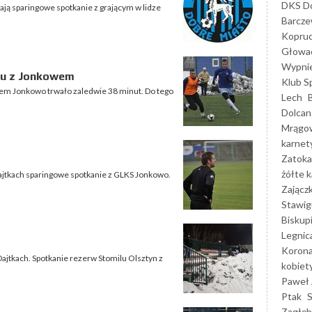
DKS Do
ją sparingowe spotkanie z grającym w lidze
Barcz
Kopruc
Głowa
Wypni
lu z Jonkowem
Klub S
-em Jonkowo trwało zaledwie 38 minut. Do tego
Lech
Dolcan
Mrągo
karnet
Zatoka
żółte k
 Dajtkach sparingowe spotkanie z GLKS Jonkowo.
Zającz
Stawig
Biskup
Legnic
Korona
Dajtkach. Spotkanie rezerw Stomilu Olsztyn z
kobiet
Paweł 
Ptak
Zagłęb