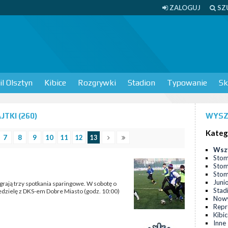
ZALOGUJ
SZ
l Olsztyn
Kibice
Rozgrywki
Stadion
Typowanie
Sk
TKI (260)
WYSZ
Kateg
7
8
9
10
11
12
13
Wsz
Stom
Stom
Stomi
Juni
rają trzy spotkania sparingowe. W sobotę o
Stad
iedzielę z DKS-em Dobre Miasto (godz. 10:00)
Nowy
Repr
Kibi
Inne