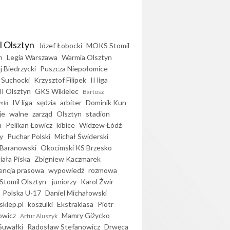
l Olsztyn
Józef Łobocki
MOKS Stomil
n
Legia Warszawa
Warmia Olsztyn
j Biedrzycki
Puszcza Niepołomice
 Suchocki
Krzysztof Filipek
II liga
II Olsztyn
GKS Wikielec
Bartosz
IV liga
sędzia
arbiter
Dominik Kun
ski
je
walne
zarząd
Olsztyn
stadion
u
Pelikan Łowicz
kibice
Widzew Łódź
y
Puchar Polski
Michał Świderski
Baranowski
Okocimski KS Brzesko
iała Piska
Zbigniew Kaczmarek
encja prasowa
wypowiedź
rozmowa
Stomil Olsztyn - juniorzy
Karol Żwir
Polska U-17
Daniel Michałowski
sklep.pl
koszulki
Ekstraklasa
Piotr
owicz
Mamry Giżycko
Artur Aluszyk
Suwałki
Radosław Stefanowicz
Drwęca