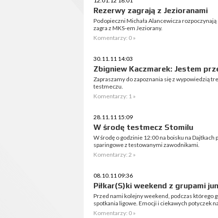
12.01.12 18:01
Rezerwy zagrają z Jezioranami
Podopieczni Michała Alancewicza rozpoczynają se
zagra z MKS-em Jeziorany.
Komentarzy: 0 »
30.11.11 14:03
Zbigniew Kaczmarek: Jestem pr
Zapraszamy do zapoznania się z wypowiedzią t
testmeczu.
Komentarzy: 1 »
28.11.11 15:09
W środę testmecz Stomilu
W środę o godzinie 12:00 na boisku na Dajtkach 
sparingowe z testowanymi zawodnikami.
Komentarzy: 2 »
08.10.11 09:36
Piłkar(S)ki weekend z grupami jun
Przed nami kolejny weekend, podczas którego gr
spotkania ligowe. Emocji i ciekawych potyczek n
Komentarzy: 0 »