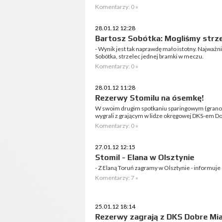
Komentarzy: 0 »
28.01.12 12:28
Bartosz Sobótka: Mogliśmy strze
- Wynik jest tak naprawdę mało istotny. Najważni
Sobótka, strzelec jednej bramki w meczu.
Komentarzy: 0 »
28.01.12 11:28
Rezerwy Stomilu na ósemkę!
W swoim drugim spotkaniu sparingowym (grano 
wygrali z grającym w lidze okręgowej DKS-em Dob
Komentarzy: 0 »
27.01.12 12:15
Stomil - Elana w Olsztynie
- Z Elaną Toruń zagramy w Olsztynie - informuje 
Komentarzy: 7 »
25.01.12 18:14
Rezerwy zagrają z DKS Dobre Mi