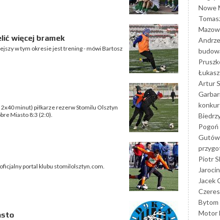
Nowe M
Tomasz
Mazowi
lić więcej bramek
Andrze
ejszy w tym okresie jest trening - mówi Bartosz
budowa
Prusz
Łukasz 
Artur 
Garbar
konkur
2x40 minut) piłkarze rezerw Stomilu Olsztyn
re Miasto 8:3 (2:0).
Biedrz
Pogoń 
Gutów
przyg
Piotr S
oficjalny portal klubu stomilolsztyn.com.
Jarocin
Jacek 
Czeres
Bytom
Motor 
asto