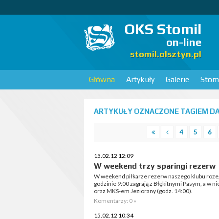
OKS Stomil
on-line
stomil.olsztyn.pl
Główna
Artykuły
Galerie
Stomi
ARTYKUŁY OZNACZONE TAGIEM DAJ
4
5
6
15.02.12 12:09
W weekend trzy sparingi rezerw
W weekend piłkarze rezerw naszego klubu rozeg
godzinie 9:00 zagrają z Błękitnymi Pasym, a w n
oraz MKS-em Jeziorany (godz. 14:00).
Komentarzy: 0 »
15.02.12 10:34