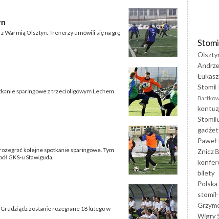
yn
 z Warmią Olsztyn. Trenerzy umówili się na grę
Stomi
Olszty
Andrze
Łukasz
Stomil 
potkanie sparingowe z trzecioligowym Lechem
Bartkow
kontuz
Stomil
gadżet
Paweł 
 rozegrać kolejne spotkanie sparingowe. Tym
Znicz B
pół GKS-u Stawiguda.
konfer
bilety
Polska
stomil-
Grzym
 Grudziądz zostanie rozegrane 18 lutego w
Wigry 