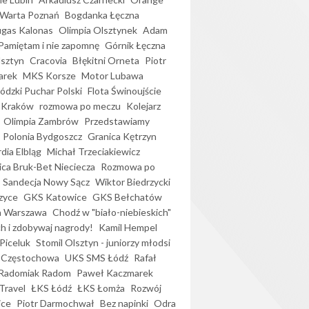
Warta Poznań
Bogdanka Łęczna
gas Kalonas
Olimpia Olsztynek
Adam
Pamiętam i nie zapomnę
Górnik Łęczna
lsztyn
Cracovia
Błękitni Orneta
Piotr
arek
MKS Korsze
Motor Lubawa
dzki Puchar Polski
Flota Świnoujście
 Kraków
rozmowa po meczu
Kolejarz
Olimpia Zambrów
Przedstawiamy
Polonia Bydgoszcz
Granica Kętrzyn
dia Elbląg
Michał Trzeciakiewicz
ica Bruk-Bet Nieciecza
Rozmowa po
Sandecja Nowy Sącz
Wiktor Biedrzycki
zyce
GKS Katowice
GKS Bełchatów
a Warszawa
Chodź w "biało-niebieskich"
h i zdobywaj nagrody!
Kamil Hempel
Piceluk
Stomil Olsztyn - juniorzy młodsi
 Częstochowa
UKS SMS Łódź
Rafał
Radomiak Radom
Paweł Kaczmarek
Travel
ŁKS Łódź
ŁKS Łomża
Rozwój
ice
Piotr Darmochwał
Bez napinki
Odra