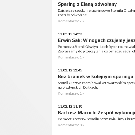
Sparing z Elaną odwołany
Dzisiejsze spotkanie sparingowe Stomilu Olsztyn
zostało odwołane.
Komentarzy: 2 »
11.02.12 14:23
Erwin Sak: W nogach czujemy je
Po meczu Stomil Olsztyn - Lech Rypin rozmawi
Zapraszamy do przeczytania co o meczu sądzi ol
Komentarzy: 1 »
11.02.12 12:45
Bez bramek w kolejnym sparingu 
Stomil Olsztyn zremisował w towarzyskim spotka
na olsztyńskich Dajtkach.
Komentarzy: 1 »
11.02.12 11:18
Bartosz Macoch: Zespół wykonuj
Po meczu rezerw Stomilu rozmawialiśmy z b
Komentarzy: 0 »