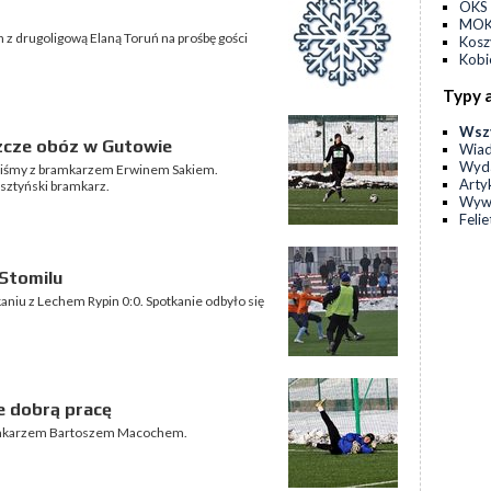
OKS 
MOKS
 z drugoligową Elaną Toruń na prośbę gości
Kos
Kobi
Typy 
Wsz
szcze obóz w Gutowie
Wia
Wyda
aliśmy z bramkarzem Erwinem Sakiem.
Arty
sztyński bramkarz.
Wyw
Feli
Stomilu
niu z Lechem Rypin 0:0. Spotkanie odbyło się
e dobrą pracę
ramkarzem Bartoszem Macochem.