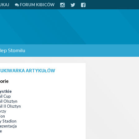
UKAJ
FORUM KIBICÓW
lep Stomilu
UKIWARKA ARTYKUŁÓW
orie
ystkie
il Cup
il Olsztyn
l II Olsztyn
orzy
ion
 Stadion
ezentacja
ce