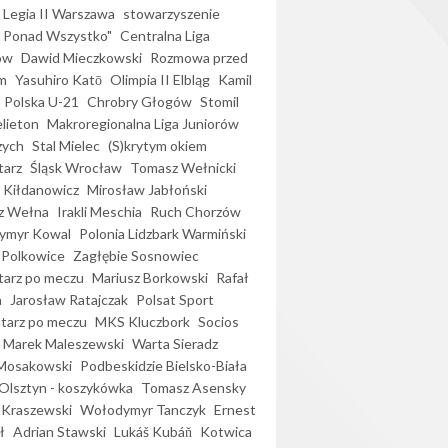
Legia II Warszawa
stowarzyszenie
l Ponad Wszystko"
Centralna Liga
ów
Dawid Mieczkowski
Rozmowa przed
m
Yasuhiro Katō
Olimpia II Elbląg
Kamil
Polska U-21
Chrobry Głogów
Stomil
elieton
Makroregionalna Liga Juniorów
zych
Stal Mielec
(S)krytym okiem
arz
Śląsk Wrocław
Tomasz Wełnicki
 Kiłdanowicz
Mirosław Jabłoński
z Wełna
Irakli Meschia
Ruch Chorzów
ymyr Kowal
Polonia Lidzbark Warmiński
 Polkowice
Zagłębie Sosnowiec
arz po meczu
Mariusz Borkowski
Rafał
a
Jarosław Ratajczak
Polsat Sport
arz po meczu
MKS Kluczbork
Socios
Marek Maleszewski
Warta Sieradz
Mosakowski
Podbeskidzie Bielsko-Biała
 Olsztyn - koszykówka
Tomasz Asensky
 Kraszewski
Wołodymyr Tanczyk
Ernest
ł
Adrian Stawski
Lukáš Kubáň
Kotwica