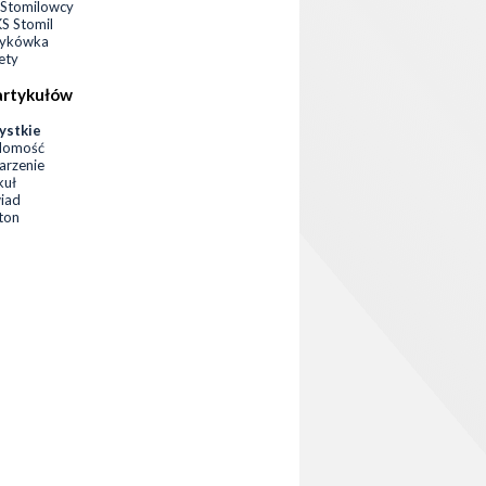
Stomilowcy
 Stomil
zykówka
ety
artykułów
ystkie
domość
rzenie
kuł
iad
eton