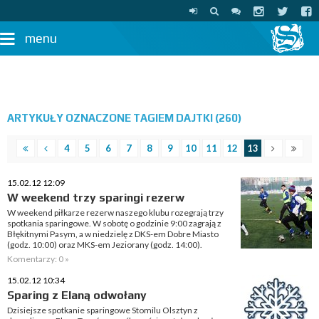
menu
ARTYKUŁY OZNACZONE TAGIEM DAJTKI (260)
4
5
6
7
8
9
10
11
12
13
15.02.12 12:09
W weekend trzy sparingi rezerw
W weekend piłkarze rezerw naszego klubu rozegrają trzy
spotkania sparingowe. W sobotę o godzinie 9:00 zagrają z
Błękitnymi Pasym, a w niedzielę z DKS-em Dobre Miasto
(godz. 10:00) oraz MKS-em Jeziorany (godz. 14:00).
Komentarzy: 0 »
15.02.12 10:34
Sparing z Elaną odwołany
Dzisiejsze spotkanie sparingowe Stomilu Olsztyn z