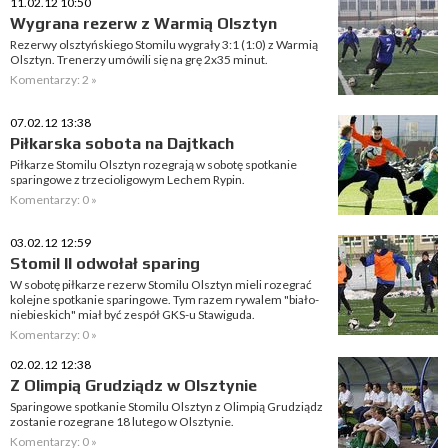
11.02.12 10:50
Wygrana rezerw z Warmią Olsztyn
Rezerwy olsztyńskiego Stomilu wygrały 3:1 (1:0) z Warmią
Olsztyn. Trenerzy umówili się na grę 2x35 minut.
Komentarzy: 2 »
07.02.12 13:38
Piłkarska sobota na Dajtkach
Piłkarze Stomilu Olsztyn rozegrają w sobotę spotkanie
sparingowe z trzecioligowym Lechem Rypin.
Komentarzy: 0 »
03.02.12 12:59
Stomil II odwołał sparing
W sobotę piłkarze rezerw Stomilu Olsztyn mieli rozegrać
kolejne spotkanie sparingowe. Tym razem rywalem "biało-
niebieskich" miał być zespół GKS-u Stawiguda.
Komentarzy: 0 »
02.02.12 12:38
Z Olimpią Grudziądz w Olsztynie
Sparingowe spotkanie Stomilu Olsztyn z Olimpią Grudziądz
zostanie rozegrane 18 lutego w Olsztynie.
Komentarzy: 0 »