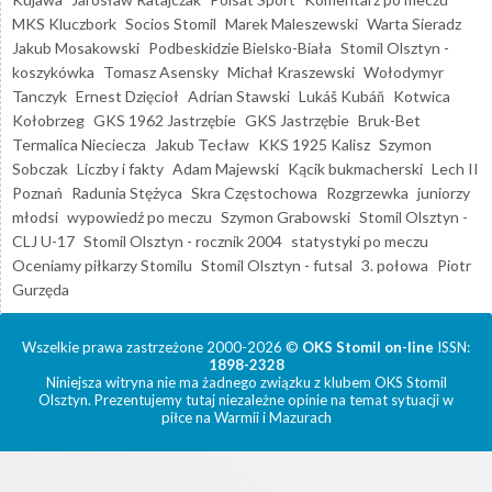
MKS Kluczbork
Socios Stomil
Marek Maleszewski
Warta Sieradz
Jakub Mosakowski
Podbeskidzie Bielsko-Biała
Stomil Olsztyn -
koszykówka
Tomasz Asensky
Michał Kraszewski
Wołodymyr
Tanczyk
Ernest Dzięcioł
Adrian Stawski
Lukáš Kubáň
Kotwica
Kołobrzeg
GKS 1962 Jastrzębie
GKS Jastrzębie
Bruk-Bet
Termalica Nieciecza
Jakub Tecław
KKS 1925 Kalisz
Szymon
Sobczak
Liczby i fakty
Adam Majewski
Kącik bukmacherski
Lech II
Poznań
Radunia Stężyca
Skra Częstochowa
Rozgrzewka
juniorzy
młodsi
wypowiedź po meczu
Szymon Grabowski
Stomil Olsztyn -
CLJ U-17
Stomil Olsztyn - rocznik 2004
statystyki po meczu
Oceniamy piłkarzy Stomilu
Stomil Olsztyn - futsal
3. połowa
Piotr
Gurzęda
Wszelkie prawa zastrzeżone 2000-2026 ©
OKS Stomil on-line
ISSN:
1898-2328
Niniejsza witryna nie ma żadnego związku z klubem OKS Stomil
Olsztyn. Prezentujemy tutaj niezależne opinie na temat sytuacji w
piłce na Warmii i Mazurach