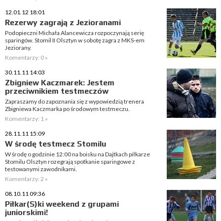
12.01.12 18:01
Rezerwy zagrają z Jezioranami
Podopieczni Michała Alancewicza rozpoczynają serię
sparingów. Stomil II Olsztyn w sobotę zagra z MKS-em
Jeziorany.
Komentarzy: 0 »
30.11.11 14:03
Zbigniew Kaczmarek: Jestem
przeciwnikiem testmeczów
Zapraszamy do zapoznania się z wypowiedzią trenera
Zbigniewa Kaczmarka po środowym testmeczu.
Komentarzy: 1 »
28.11.11 15:09
W środę testmecz Stomilu
W środę o godzinie 12:00 na boisku na Dajtkach piłkarze
Stomilu Olsztyn rozegrają spotkanie sparingowe z
testowanymi zawodnikami.
Komentarzy: 2 »
08.10.11 09:36
Piłkar(S)ki weekend z grupami
juniorskimi!