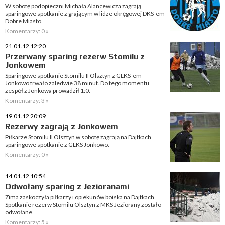
W sobotę podopieczni Michała Alancewicza zagrają
sparingowe spotkanie z grającym w lidze okręgowej DKS-em
Dobre Miasto.
Komentarzy: 0 »
21.01.12 12:20
Przerwany sparing rezerw Stomilu z
Jonkowem
Sparingowe spotkanie Stomilu II Olsztyn z GLKS-em
Jonkowo trwało zaledwie 38 minut. Do tego momentu
zespół z Jonkowa prowadził 1:0.
Komentarzy: 3 »
19.01.12 20:09
Rezerwy zagrają z Jonkowem
Piłkarze Stomilu II Olsztyn w sobotę zagrają na Dajtkach
sparingowe spotkanie z GLKS Jonkowo.
Komentarzy: 0 »
14.01.12 10:54
Odwołany sparing z Jezioranami
Zima zaskoczyła piłkarzy i opiekunów boiska na Dajtkach.
Spotkanie rezerw Stomilu Olsztyn z MKS Jeziorany zostało
odwołane.
Komentarzy: 5 »