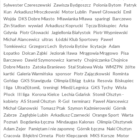
Sylwester Czereszewski
Zawisza Bydgoszcz
Polonia Bytom
Patryk
Kun
Arkadiusz Mroczkowski
Motor Lublin
Paweł Głowacki
Emil
Wojda
DKS Dobre Miasto
Mławianka Mława
sparingi
Barczewo
Zin Stadion
wywiad
Arkadiusz Koprucki
Tęcza Biskupiec
Arka
Gdynia
Piotr Głowacki
Jagiellonia Białystok
Piotr Wypniewski
Michał Alancewicz
ultras
Łódzki Klub Sportowy
Paweł
Tomkiewicz
Grzegorz Lech
Bytovia Bytów
licytacje
Adam
Łopatko
Dolcan Ząbki
Jeziorak Iława
Mrągowia Mrągowo
Pisa
Barczewo
Dawid Szymonowicz
karnety
Chojniczanka Chojnice
Dobre Miasto
Zatoka Braniewo
Stal Stalowa Wola
WMZPN
żółte
kartki
Galeria Warmińska
sponsor
Piotr Zajączkowski
Rominta
Gołdap
GKS Stawiguda
Olimpia Elbląg
Łukta
Resovia
Biskupiec
I liga
Ultra(S)tomiL
treningi
Miedź Legnica
GKS Tychy
Wisła
Płock
III liga
Korona Kielce
Lechia Gdańsk
Stomil Olsztyn -
kobiety
AS Stomil Olsztyn
R-Gol
terminarz
Paweł Alancewicz
Michał Glanowski
Tomasz Ptak
Szymon Kaźmierowski
Górnik
Zabrze
Zagłębie Lubin
Arkadiusz Czarnecki
Orange Sport
Warta
Poznań
Bogdanka Łęczna
Mindaugas Kalonas
Olimpia Olsztynek
Adam Zejer
Pamiętam i nie zapomnę
Górnik Łęczna
Naki Olsztyn
Cracovia
Błękitni Orneta
Piotr Klepczarek
MKS Korsze
Motor