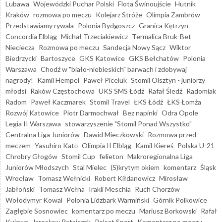
Lubawa
Wojewódzki Puchar Polski
Flota Świnoujście
Hutnik
Kraków
rozmowa po meczu
Kolejarz Stróże
Olimpia Zambrów
Przedstawiamy rywala
Polonia Bydgoszcz
Granica Kętrzyn
Concordia Elbląg
Michał Trzeciakiewicz
Termalica Bruk-Bet
Nieciecza
Rozmowa po meczu
Sandecja Nowy Sącz
Wiktor
Biedrzycki
Bartoszyce
GKS Katowice
GKS Bełchatów
Polonia
Warszawa
Chodź w "biało-niebieskich" barwach i zdobywaj
nagrody!
Kamil Hempel
Paweł Piceluk
Stomil Olsztyn - juniorzy
młodsi
Raków Częstochowa
UKS SMS Łódź
Rafał Śledź
Radomiak
Radom
Paweł Kaczmarek
Stomil Travel
ŁKS Łódź
ŁKS Łomża
Rozwój Katowice
Piotr Darmochwał
Bez napinki
Odra Opole
Legia II Warszawa
stowarzyszenie "Stomil Ponad Wszystko"
Centralna Liga Juniorów
Dawid Mieczkowski
Rozmowa przed
meczem
Yasuhiro Katō
Olimpia II Elbląg
Kamil Kiereś
Polska U-21
Chrobry Głogów
Stomil Cup
felieton
Makroregionalna Liga
Juniorów Młodszych
Stal Mielec
(S)krytym okiem
komentarz
Śląsk
Wrocław
Tomasz Wełnicki
Robert Kiłdanowicz
Mirosław
Jabłoński
Tomasz Wełna
Irakli Meschia
Ruch Chorzów
Wołodymyr Kowal
Polonia Lidzbark Warmiński
Górnik Polkowice
Zagłębie Sosnowiec
komentarz po meczu
Mariusz Borkowski
Rafał
Kujawa
Jarosław Ratajczak
Polsat Sport
Komentarz po meczu