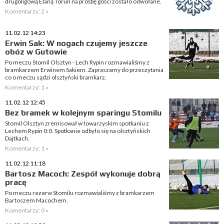
drugoligową Elaną Toruń na prośbę gości zostało odwołane.
Komentarzy: 2 »
11.02.12 14:23
Erwin Sak: W nogach czujemy jeszcze
obóz w Gutowie
Po meczu Stomil Olsztyn - Lech Rypin rozmawialiśmy z
bramkarzem Erwinem Sakiem. Zapraszamy do przeczytania
co o meczu sądzi olsztyński bramkarz.
Komentarzy: 1 »
11.02.12 12:45
Bez bramek w kolejnym sparingu Stomilu
Stomil Olsztyn zremisował w towarzyskim spotkaniu z
Lechem Rypin 0:0. Spotkanie odbyło się na olsztyńskich
Dajtkach.
Komentarzy: 1 »
11.02.12 11:18
Bartosz Macoch: Zespół wykonuje dobrą
pracę
Po meczu rezerw Stomilu rozmawialiśmy z bramkarzem
Bartoszem Macochem.
Komentarzy: 0 »