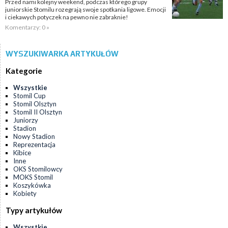
Przed nami kolejny weekend, podczas którego grupy
juniorskie Stomilu rozegrają swoje spotkania ligowe. Emocji
i ciekawych potyczek na pewno nie zabraknie!
Komentarzy: 0 »
WYSZUKIWARKA ARTYKUŁÓW
Kategorie
Wszystkie
Stomil Cup
Stomil Olsztyn
Stomil II Olsztyn
Juniorzy
Stadion
Nowy Stadion
Reprezentacja
Kibice
Inne
OKS Stomilowcy
MOKS Stomil
Koszykówka
Kobiety
Typy artykułów
Wszystkie