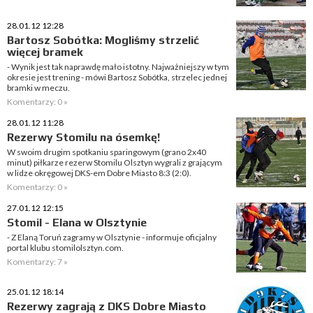
28.01.12 12:28
Bartosz Sobótka: Mogliśmy strzelić
więcej bramek
- Wynik jest tak naprawdę mało istotny. Najważniejszy w tym
okresie jest trening - mówi Bartosz Sobótka, strzelec jednej
bramki w meczu.
Komentarzy: 0 »
28.01.12 11:28
Rezerwy Stomilu na ósemkę!
W swoim drugim spotkaniu sparingowym (grano 2x40
minut) piłkarze rezerw Stomilu Olsztyn wygrali z grającym
w lidze okręgowej DKS-em Dobre Miasto 8:3 (2:0).
Komentarzy: 0 »
27.01.12 12:15
Stomil - Elana w Olsztynie
- Z Elaną Toruń zagramy w Olsztynie - informuje oficjalny
portal klubu stomilolsztyn.com.
Komentarzy: 7 »
25.01.12 18:14
Rezerwy zagrają z DKS Dobre Miasto