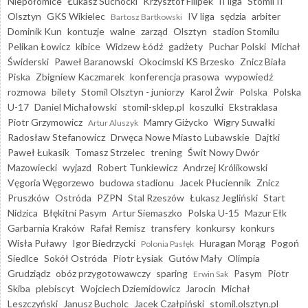
Niepołomice
Łukasz Suchocki
Krzysztof Filipek
II liga
Stomil II
Olsztyn
GKS Wikielec
IV liga
sędzia
arbiter
Bartosz Bartkowski
Dominik Kun
kontuzje
walne
zarząd
Olsztyn
stadion Stomilu
Pelikan Łowicz
kibice
Widzew Łódź
gadżety
Puchar Polski
Michał
Świderski
Paweł Baranowski
Okocimski KS Brzesko
Znicz Biała
Piska
Zbigniew Kaczmarek
konferencja prasowa
wypowiedź
rozmowa
bilety
Stomil Olsztyn - juniorzy
Karol Żwir
Polska
Polska
U-17
Daniel Michałowski
stomil-sklep.pl
koszulki
Ekstraklasa
Piotr Grzymowicz
Mamry Giżycko
Wigry Suwałki
Artur Aluszyk
Radosław Stefanowicz
Drwęca Nowe Miasto Lubawskie
Dajtki
Paweł Łukasik
Tomasz Strzelec
trening
Świt Nowy Dwór
Mazowiecki
wyjazd
Robert Tunkiewicz
Andrzej Królikowski
Vęgoria Węgorzewo
budowa stadionu
Jacek Płuciennik
Znicz
Pruszków
Ostróda
PZPN
Stal Rzeszów
Łukasz Jegliński
Start
Nidzica
Błękitni Pasym
Artur Siemaszko
Polska U-15
Mazur Ełk
Garbarnia Kraków
Rafał Remisz
transfery
konkursy
konkurs
Wisła Puławy
Igor Biedrzycki
Huragan Morąg
Pogoń
Polonia Pasłęk
Siedlce
Sokół Ostróda
Piotr Łysiak
Gutów Mały
Olimpia
Grudziądz
obóz przygotowawczy
sparing
Pasym
Piotr
Erwin Sak
Skiba
plebiscyt
Wojciech Dziemidowicz
Jarocin
Michał
Leszczyński
Janusz Bucholc
Jacek Czałpiński
stomil.olsztyn.pl