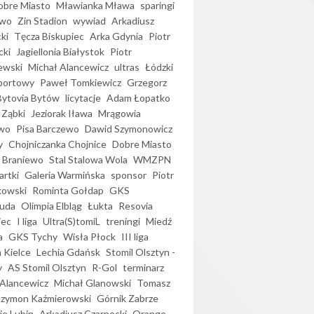
bre Miasto
Mławianka Mława
sparingi
ewo
Zin Stadion
wywiad
Arkadiusz
ki
Tęcza Biskupiec
Arka Gdynia
Piotr
cki
Jagiellonia Białystok
Piotr
ewski
Michał Alancewicz
ultras
Łódzki
portowy
Paweł Tomkiewicz
Grzegorz
Bytovia Bytów
licytacje
Adam Łopatko
 Ząbki
Jeziorak Iława
Mrągowia
wo
Pisa Barczewo
Dawid Szymonowicz
y
Chojniczanka Chojnice
Dobre Miasto
 Braniewo
Stal Stalowa Wola
WMZPN
artki
Galeria Warmińska
sponsor
Piotr
kowski
Rominta Gołdap
GKS
uda
Olimpia Elbląg
Łukta
Resovia
iec
I liga
Ultra(S)tomiL
treningi
Miedź
a
GKS Tychy
Wisła Płock
III liga
 Kielce
Lechia Gdańsk
Stomil Olsztyn -
y
AS Stomil Olsztyn
R-Gol
terminarz
Alancewicz
Michał Glanowski
Tomasz
Szymon Kaźmierowski
Górnik Zabrze
ie Lubin
Arkadiusz Czarnecki
Orange