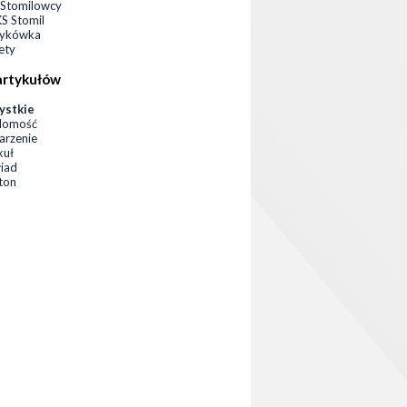
Stomilowcy
 Stomil
zykówka
ety
artykułów
ystkie
domość
rzenie
kuł
iad
eton