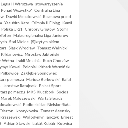
Legia II Warszawa
stowarzyszenie
l Ponad Wszystko"
Centralna Liga
ów
Dawid Mieczkowski
Rozmowa przed
m
Yasuhiro Katō
Olimpia II Elbląg
Kamil
Polska U-21
Chrobry Głogów
Stomil
elieton
Makroregionalna Liga Juniorów
zych
Stal Mielec
(S)krytym okiem
arz
Śląsk Wrocław
Tomasz Wełnicki
 Kiłdanowicz
Mirosław Jabłoński
z Wełna
Irakli Meschia
Ruch Chorzów
ymyr Kowal
Polonia Lidzbark Warmiński
 Polkowice
Zagłębie Sosnowiec
arz po meczu
Mariusz Borkowski
Rafał
a
Jarosław Ratajczak
Polsat Sport
arz po meczu
MKS Kluczbork
Socios
Marek Maleszewski
Warta Sieradz
Mosakowski
Podbeskidzie Bielsko-Biała
 Olsztyn - koszykówka
Tomasz Asensky
 Kraszewski
Wołodymyr Tanczyk
Ernest
ł
Adrian Stawski
Lukáš Kubáň
Kotwica