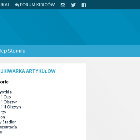
UKAJ
FORUM KIBICÓW
lep Stomilu
UKIWARKA ARTYKUŁÓW
orie
ystkie
il Cup
il Olsztyn
l II Olsztyn
orzy
ion
 Stadion
ezentacja
ce