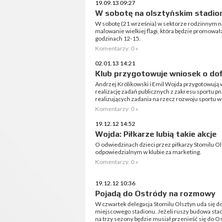
19.09.13 09:27
W sobotę na olsztyńskim stadion
W sobotę (21 września) w sektorze rodzinnym na
malowanie wielkiej flagi, która będzie promował
godzinach 12-15.
Komentarzy: 0 »
02.01.13 14:21
Klub przygotowuje wniosek o dof
Andrzej Królikowski i Emil Wojda przygotowują 
realizację zadań publicznych z zakresu sportu p
realizujących zadania na rzecz rozwoju sportu w
Komentarzy: 0 »
19.12.12 14:52
Wojda: Piłkarze lubią takie akcje
O odwiedzinach dzieci przez piłkarzy Stomilu 
odpowiedzialnym w klubie za marketing.
Komentarzy: 0 »
19.12.12 10:36
Pojadą do Ostródy na rozmowy
W czwartek delegacja Stomilu Olsztyn uda się 
miejscowego stadionu. Jeżeli ruszy budowa sta
na trzy sezony będzie musiał przenieść się do O