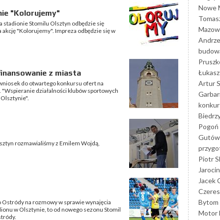
Nowe M
ie "Kolorujemy"
Tomasz
 stadionie Stomilu Olsztyn odbędzie się
Mazowi
a akcję "Kolorujemy". Impreza odbędzie się w
Andrze
budowa
Prusz
Łukasz 
inansowanie z miasta
Artur 
wniosek do otwartego konkursu ofert na
n. "Wspieranie działalności klubów sportowych
Garbar
 Olsztynie".
konkur
Biedrz
Pogoń 
Gutów
Olsztyn rozmawialiśmy z Emilem Wojdą,
przyg
Piotr S
Jarocin
Jacek 
Czeres
Bytom
do Ostródy na rozmowy w sprawie wynajęcia
dionu w Olsztynie, to od nowego sezonu Stomil
Motor 
stródy.