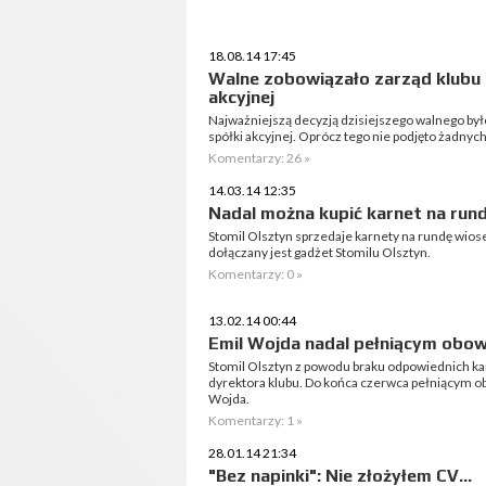
18.08.14 17:45
Walne zobowiązało zarząd klubu 
akcyjnej
Najważniejszą decyzją dzisiejszego walnego by
spółki akcyjnej. Oprócz tego nie podjęto żadnyc
Komentarzy: 26 »
14.03.14 12:35
Nadal można kupić karnet na run
Stomil Olsztyn sprzedaje karnety na rundę wio
dołączany jest gadżet Stomilu Olsztyn.
Komentarzy: 0 »
13.02.14 00:44
Emil Wojda nadal pełniącym obow
Stomil Olsztyn z powodu braku odpowiednich ka
dyrektora klubu. Do końca czerwca pełniącym ob
Wojda.
Komentarzy: 1 »
28.01.14 21:34
"Bez napinki": Nie złożyłem CV...