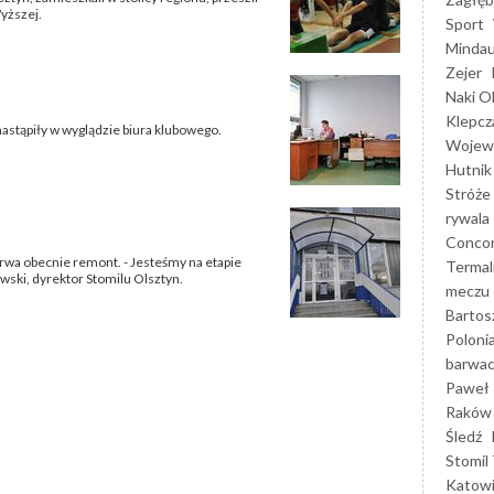
yższej.
Sport
Mindau
Zejer
Naki O
Klepcz
nastąpiły w wyglądzie biura klubowego.
Wojewó
Hutnik
Stróże
rywala
Concor
wa obecnie remont. - Jesteśmy na etapie
Termal
ski, dyrektor Stomilu Olsztyn.
meczu
Bartos
Poloni
barwac
Paweł 
Raków
Śledź
Stomil 
Katow