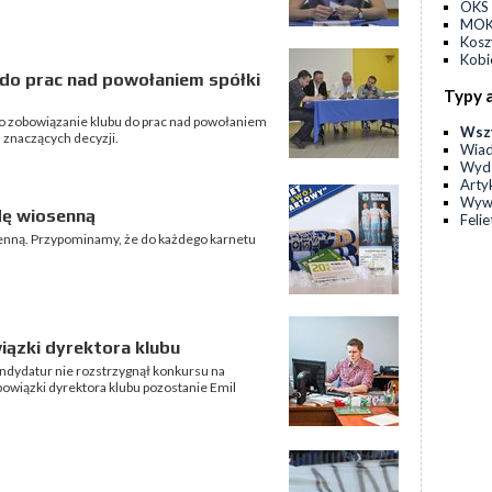
OKS 
MOKS
Kos
Kobi
do prac nad powołaniem spółki
Typy 
ło zobowiązanie klubu do prac nad powołaniem
Wsz
h znaczących decyzji.
Wia
Wyda
Arty
Wyw
dę wiosenną
Feli
senną. Przypominamy, że do każdego karnetu
iązki dyrektora klubu
ndydatur nie rozstrzygnął konkursu na
owiązki dyrektora klubu pozostanie Emil