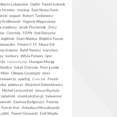
iasto Lubawskie
Dajtki
Paweł Łukasik
 Strzelec
trening
Świt Nowy Dwór
ecki
wyjazd
Robert Tunkiewicz
j Królikowski
Vęgoria Węgorzewo
 stadionu
Jacek Płuciennik
Znicz
ków
Ostróda
PZPN
Stal Rzeszów
Jegliński
Start Nidzica
Błękitni Pasym
Siemaszko
Polska U-15
Mazur Ełk
nia Kraków
Rafał Remisz
transfery
sy
konkurs
Wisła Puławy
Igor
ycki
Huragan Morąg
Polonia Pasłęk
Siedlce
Sokół Ostróda
Piotr Łysiak
 Mały
Olimpia Grudziądz
obóz
otowawczy
sparing
Pasym
Erwin Sak
kiba
plebiscyt
Wojciech Dziemidowicz
Michał Leszczyński
Janusz Bucholc
Czałpiński
stomil.olsztyn.pl
Sylwester
zewski
Zawisza Bydgoszcz
Polonia
Patryk Kun
Arkadiusz Mroczkowski
Lublin
Paweł Głowacki
Emil Wojda