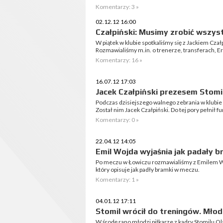
Komentarzy: 3 »
02.12.12 16:00
Czałpiński: Musimy zrobić wszyst
W piątek w klubie spotkaliśmy się z Jackiem Cza
Rozmawialiśmy m.in. o trenerze, transferach, E
Komentarzy: 16 »
16.07.12 17:03
Jacek Czałpiński prezesem Stomi
Podczas dzisiejszego walnego zebrania w klubi
Został nim Jacek Czałpiński. Do tej pory pełnił f
Komentarzy: 0 »
22.04.12 14:05
Emil Wojda wyjaśnia jak padały b
Po meczu w Łowiczu rozmawialiśmy z Emilem W
który opisuje jak padły bramki w meczu.
Komentarzy: 1 »
04.01.12 17:11
Stomil wrócił do treningów. Młodz
W środę rano młodzi piłkarze z kadry Stomilu Ols