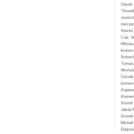
Opole
"Stomi
Junior
mecze
Kiereś
Cup
f
Młods
koment
Robert
Tomas
Wołod
Górnik
koment
Kujaw
Koment
Stomil
Jakub 
Stomil
Michał
Dzięcio