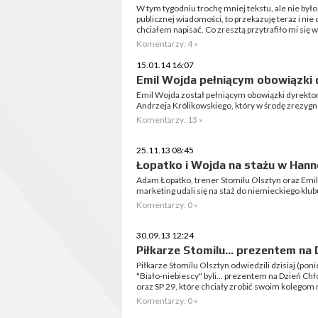
W tym tygodniu trochę mniej tekstu, ale nie było
publicznej wiadomości, to przekazuję teraz i ni
chciałem napisać. Co zresztą przytrafiło mi się w
Komentarzy: 4 »
15.01.14 16:07
Emil Wojda pełniącym obowiązki 
Emil Wojda został pełniącym obowiązki dyrektora
Andrzeja Królikowskiego, który w środę zrezyg
Komentarzy: 13 »
25.11.13 08:45
Łopatko i Wojda na stażu w Hann
Adam Łopatko, trener Stomilu Olsztyn oraz Emil 
marketing udali się na staż do niemieckiego klu
Komentarzy: 0 »
30.09.13 12:24
Piłkarze Stomilu... prezentem na
Piłkarze Stomilu Olsztyn odwiedzili dzisiaj (po
"Biało-niebiescy" byli... prezentem na Dzień Chł
oraz SP 29, które chciały zrobić swoim kolegom 
Komentarzy: 0 »