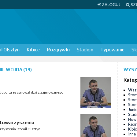
ZALOGUJ
SZ
l Olsztyn
Kibice
Rozgrywki
Stadion
Typowanie
Sk
L WOJDA (19)
WYSZ
Kateg
Wsz
 klubu, zrezygnował dziś z zajmowanego
Stom
Stom
Stomi
Juni
Stad
Nowy
stowarzyszenia
Repr
rzyszenia Stomil Olsztyn.
Kibi
Inne