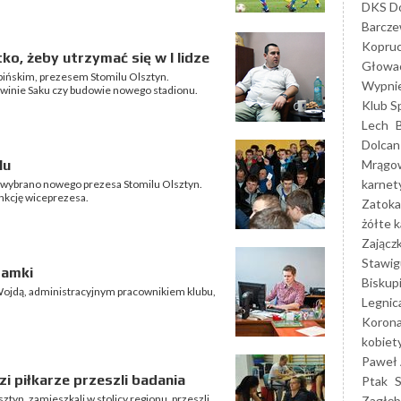
DKS Do
Barcz
Kopruc
ko, żeby utrzymać się w I lidze
Głowa
łpińskim, prezesem Stomilu Olsztyn.
Wypni
rwinie Saku czy budowie nowego stadionu.
Klub S
Lech
Dolcan
Mrągo
lu
karnet
e wybrano nowego prezesa Stomilu Olsztyn.
unkcję wiceprezesa.
Zatoka
żółte k
Zającz
Stawig
ramki
Biskup
ojdą, administracyjnym pracownikiem klubu,
Legnic
Korona
kobiet
Paweł 
i piłkarze przeszli badania
Ptak
ztyn, zamieszkali w stolicy regionu, przeszli
Zagłęb