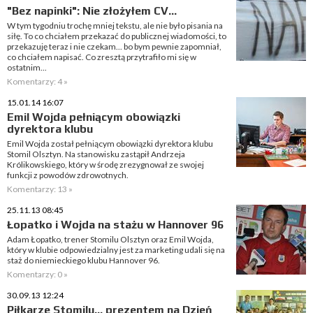
"Bez napinki": Nie złożyłem CV...
W tym tygodniu trochę mniej tekstu, ale nie było pisania na
siłę. To co chciałem przekazać do publicznej wiadomości, to
przekazuję teraz i nie czekam... bo bym pewnie zapomniał,
co chciałem napisać. Co zresztą przytrafiło mi się w
ostatnim...
Komentarzy: 4 »
15.01.14 16:07
Emil Wojda pełniącym obowiązki
dyrektora klubu
Emil Wojda został pełniącym obowiązki dyrektora klubu
Stomil Olsztyn. Na stanowisku zastąpił Andrzeja
Królikowskiego, który w środę zrezygnował ze swojej
funkcji z powodów zdrowotnych.
Komentarzy: 13 »
25.11.13 08:45
Łopatko i Wojda na stażu w Hannover 96
Adam Łopatko, trener Stomilu Olsztyn oraz Emil Wojda,
który w klubie odpowiedzialny jest za marketing udali się na
staż do niemieckiego klubu Hannover 96.
Komentarzy: 0 »
30.09.13 12:24
Piłkarze Stomilu... prezentem na Dzień