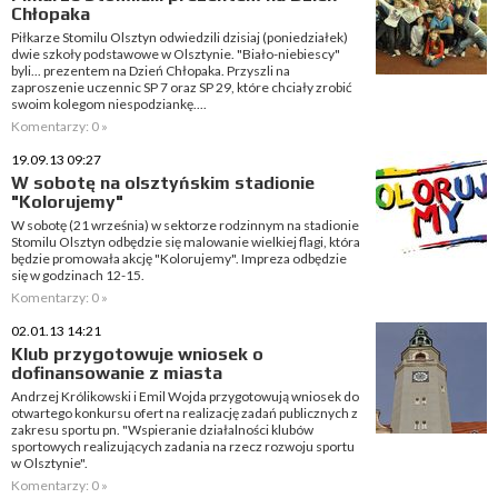
Chłopaka
Piłkarze Stomilu Olsztyn odwiedzili dzisiaj (poniedziałek)
dwie szkoły podstawowe w Olsztynie. "Biało-niebiescy"
byli... prezentem na Dzień Chłopaka. Przyszli na
zaproszenie uczennic SP 7 oraz SP 29, które chciały zrobić
swoim kolegom niespodziankę....
Komentarzy: 0 »
19.09.13 09:27
W sobotę na olsztyńskim stadionie
"Kolorujemy"
W sobotę (21 września) w sektorze rodzinnym na stadionie
Stomilu Olsztyn odbędzie się malowanie wielkiej flagi, która
będzie promowała akcję "Kolorujemy". Impreza odbędzie
się w godzinach 12-15.
Komentarzy: 0 »
02.01.13 14:21
Klub przygotowuje wniosek o
dofinansowanie z miasta
Andrzej Królikowski i Emil Wojda przygotowują wniosek do
otwartego konkursu ofert na realizację zadań publicznych z
zakresu sportu pn. "Wspieranie działalności klubów
sportowych realizujących zadania na rzecz rozwoju sportu
w Olsztynie".
Komentarzy: 0 »