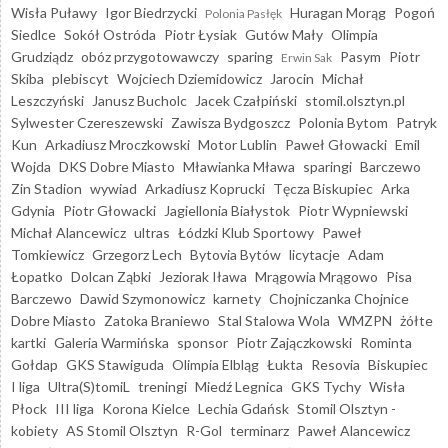
Wisła Puławy
Igor Biedrzycki
Huragan Morąg
Pogoń
Polonia Pasłęk
Siedlce
Sokół Ostróda
Piotr Łysiak
Gutów Mały
Olimpia
Grudziądz
obóz przygotowawczy
sparing
Pasym
Piotr
Erwin Sak
Skiba
plebiscyt
Wojciech Dziemidowicz
Jarocin
Michał
Leszczyński
Janusz Bucholc
Jacek Czałpiński
stomil.olsztyn.pl
Sylwester Czereszewski
Zawisza Bydgoszcz
Polonia Bytom
Patryk
Kun
Arkadiusz Mroczkowski
Motor Lublin
Paweł Głowacki
Emil
Wojda
DKS Dobre Miasto
Mławianka Mława
sparingi
Barczewo
Zin Stadion
wywiad
Arkadiusz Koprucki
Tęcza Biskupiec
Arka
Gdynia
Piotr Głowacki
Jagiellonia Białystok
Piotr Wypniewski
Michał Alancewicz
ultras
Łódzki Klub Sportowy
Paweł
Tomkiewicz
Grzegorz Lech
Bytovia Bytów
licytacje
Adam
Łopatko
Dolcan Ząbki
Jeziorak Iława
Mrągowia Mrągowo
Pisa
Barczewo
Dawid Szymonowicz
karnety
Chojniczanka Chojnice
Dobre Miasto
Zatoka Braniewo
Stal Stalowa Wola
WMZPN
żółte
kartki
Galeria Warmińska
sponsor
Piotr Zajączkowski
Rominta
Gołdap
GKS Stawiguda
Olimpia Elbląg
Łukta
Resovia
Biskupiec
I liga
Ultra(S)tomiL
treningi
Miedź Legnica
GKS Tychy
Wisła
Płock
III liga
Korona Kielce
Lechia Gdańsk
Stomil Olsztyn -
kobiety
AS Stomil Olsztyn
R-Gol
terminarz
Paweł Alancewicz