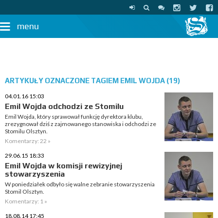
menu
ARTYKUŁY OZNACZONE TAGIEM EMIL WOJDA (19)
04.01.16 15:03
Emil Wojda odchodzi ze Stomilu
Emil Wojda, który sprawował funkcję dyrektora klubu,
zrezygnował dziś z zajmowanego stanowiska i odchodzi ze
Stomilu Olsztyn.
Komentarzy: 22 »
29.06.15 18:33
Emil Wojda w komisji rewizyjnej
stowarzyszenia
W poniedziałek odbyło się walne zebranie stowarzyszenia
Stomil Olsztyn.
Komentarzy: 1 »
18.08.14 17:45