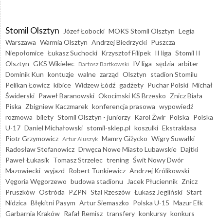
Stomil Olsztyn
Józef Łobocki
MOKS Stomil Olsztyn
Legia
Warszawa
Warmia Olsztyn
Andrzej Biedrzycki
Puszcza
Niepołomice
Łukasz Suchocki
Krzysztof Filipek
II liga
Stomil II
Olsztyn
GKS Wikielec
IV liga
sędzia
arbiter
Bartosz Bartkowski
Dominik Kun
kontuzje
walne
zarząd
Olsztyn
stadion Stomilu
Pelikan Łowicz
kibice
Widzew Łódź
gadżety
Puchar Polski
Michał
Świderski
Paweł Baranowski
Okocimski KS Brzesko
Znicz Biała
Piska
Zbigniew Kaczmarek
konferencja prasowa
wypowiedź
rozmowa
bilety
Stomil Olsztyn - juniorzy
Karol Żwir
Polska
Polska
U-17
Daniel Michałowski
stomil-sklep.pl
koszulki
Ekstraklasa
Piotr Grzymowicz
Mamry Giżycko
Wigry Suwałki
Artur Aluszyk
Radosław Stefanowicz
Drwęca Nowe Miasto Lubawskie
Dajtki
Paweł Łukasik
Tomasz Strzelec
trening
Świt Nowy Dwór
Mazowiecki
wyjazd
Robert Tunkiewicz
Andrzej Królikowski
Vęgoria Węgorzewo
budowa stadionu
Jacek Płuciennik
Znicz
Pruszków
Ostróda
PZPN
Stal Rzeszów
Łukasz Jegliński
Start
Nidzica
Błękitni Pasym
Artur Siemaszko
Polska U-15
Mazur Ełk
Garbarnia Kraków
Rafał Remisz
transfery
konkursy
konkurs