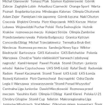
Michał Glanowski
Tomasz Ptak
Szymon Kaźmierowski
Górnik
Zabrze
Zagłębie Lubin
Arkadiusz Czarnecki
Orange Sport
Warta
Poznań
Bogdanka Łęczna
Mindaugas Kalonas
Olimpia Olsztynek
Adam Zejer
Pamiętam i nie zapomnę
Górnik Łęczna
Naki Olsztyn
Cracovia
Błękitni Orneta
Piotr Klepczarek
MKS Korsze
Motor
Lubawa
Wojewódzki Puchar Polski
Flota Świnoujście
Hutnik
Kraków
rozmowa po meczu
Kolejarz Stróże
Olimpia Zambrów
Przedstawiamy rywala
Polonia Bydgoszcz
Granica Kętrzyn
Concordia Elbląg
Michał Trzeciakiewicz
Termalica Bruk-Bet
Nieciecza
Rozmowa po meczu
Sandecja Nowy Sącz
Wiktor
Biedrzycki
Bartoszyce
GKS Katowice
GKS Bełchatów
Polonia
Warszawa
Chodź w "biało-niebieskich" barwach i zdobywaj
nagrody!
Kamil Hempel
Paweł Piceluk
Stomil Olsztyn - juniorzy
młodsi
Raków Częstochowa
UKS SMS Łódź
Rafał Śledź
Radomiak
Radom
Paweł Kaczmarek
Stomil Travel
ŁKS Łódź
ŁKS Łomża
Rozwój Katowice
Piotr Darmochwał
Bez napinki
Odra Opole
Legia II Warszawa
stowarzyszenie "Stomil Ponad Wszystko"
Centralna Liga Juniorów
Dawid Mieczkowski
Rozmowa przed
meczem
Yasuhiro Katō
Olimpia II Elbląg
Kamil Kiereś
Polska U-21
Chrobry Głogów
Stomil Cup
felieton
Makroregionalna Liga
Juniorów Młodszych
Stal Mielec
(S)krytym okiem
komentarz
Śląsk