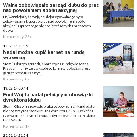
Walne zobowiązało zarząd klubu do prac
nad powołaniem spółki akcyjnej
Najważniejszą decyzją dzisiejszego walnego było
zobowiązanie klubu do prac nad powołaniem spółki
akcyjnej. Oprócz tego nie podjęto żadnych znaczących
decyzji.
Komentarzy: 26 »
14.03.14 12:35
Nadal można kupić karnet na rundę
wiosenną
Stomil Olsztyn sprzedaje karnety na rundę wiosenną.
Przypominamy, że do każdego karnetu dołączany jest
gadżet Stomilu Olsztyn.
Komentarzy: 0 »
13.02.14 00:44
Emil Wojda nadal pełniącym obowiązki
dyrektora klubu
Stomil Olsztyn z powodu braku odpowiednich kandydatur
nie rozstrzygnął konkursu na dyrektora klubu. Do końca
czerwca pełniącym obowiązki dyrektora klubu pozostanie
Emil Wojda.
Komentarzy: 1 »
28.01.14 21:34