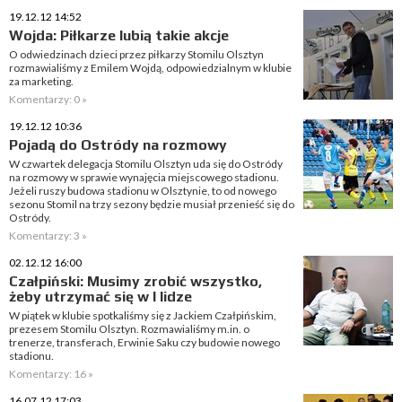
19.12.12 14:52
Wojda: Piłkarze lubią takie akcje
O odwiedzinach dzieci przez piłkarzy Stomilu Olsztyn
rozmawialiśmy z Emilem Wojdą, odpowiedzialnym w klubie
za marketing.
Komentarzy: 0 »
19.12.12 10:36
Pojadą do Ostródy na rozmowy
W czwartek delegacja Stomilu Olsztyn uda się do Ostródy
na rozmowy w sprawie wynajęcia miejscowego stadionu.
Jeżeli ruszy budowa stadionu w Olsztynie, to od nowego
sezonu Stomil na trzy sezony będzie musiał przenieść się do
Ostródy.
Komentarzy: 3 »
02.12.12 16:00
Czałpiński: Musimy zrobić wszystko,
żeby utrzymać się w I lidze
W piątek w klubie spotkaliśmy się z Jackiem Czałpińskim,
prezesem Stomilu Olsztyn. Rozmawialiśmy m.in. o
trenerze, transferach, Erwinie Saku czy budowie nowego
stadionu.
Komentarzy: 16 »
16.07.12 17:03