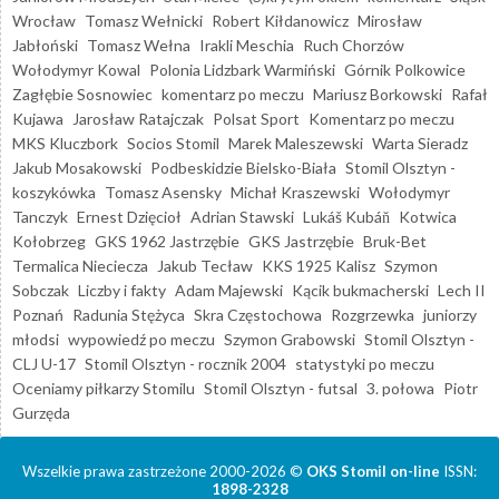
Wrocław
Tomasz Wełnicki
Robert Kiłdanowicz
Mirosław
Jabłoński
Tomasz Wełna
Irakli Meschia
Ruch Chorzów
Wołodymyr Kowal
Polonia Lidzbark Warmiński
Górnik Polkowice
Zagłębie Sosnowiec
komentarz po meczu
Mariusz Borkowski
Rafał
Kujawa
Jarosław Ratajczak
Polsat Sport
Komentarz po meczu
MKS Kluczbork
Socios Stomil
Marek Maleszewski
Warta Sieradz
Jakub Mosakowski
Podbeskidzie Bielsko-Biała
Stomil Olsztyn -
koszykówka
Tomasz Asensky
Michał Kraszewski
Wołodymyr
Tanczyk
Ernest Dzięcioł
Adrian Stawski
Lukáš Kubáň
Kotwica
Kołobrzeg
GKS 1962 Jastrzębie
GKS Jastrzębie
Bruk-Bet
Termalica Nieciecza
Jakub Tecław
KKS 1925 Kalisz
Szymon
Sobczak
Liczby i fakty
Adam Majewski
Kącik bukmacherski
Lech II
Poznań
Radunia Stężyca
Skra Częstochowa
Rozgrzewka
juniorzy
młodsi
wypowiedź po meczu
Szymon Grabowski
Stomil Olsztyn -
CLJ U-17
Stomil Olsztyn - rocznik 2004
statystyki po meczu
Oceniamy piłkarzy Stomilu
Stomil Olsztyn - futsal
3. połowa
Piotr
Gurzęda
Wszelkie prawa zastrzeżone 2000-2026 ©
OKS Stomil on-line
ISSN:
1898-2328