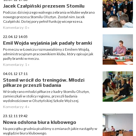
Jacek Czałpiński prezesem Stomilu
Podczas dzisiejszego walnego zebrania w klubie wybrano
nowego prezesa Stomilu Olsztyn. Został nim Jacek
Czałpiński. Do tej pory pełnił funkcję wiceprezesa.
Komentarzy: 0 »
22.04.12 14:05
Emil Wojda wyjaśnia jak padały bramki
Po meczu w Łowiczu rozmawialiśmy z Emilem Wojdą,
administracyjnym pracownikiem klubu, który opisuje jak
padły bramki w meczu.
Komentarzy: 1 »
04.01.12 17:11
Stomil wrócił do treningów. Młodzi
piłkarze przeszli badania
W środę rano młodzi piłkarze z kadry Stomilu Olsztyn,
zamieszkali w stolicy regionu, przeszli badania
wydolnościowe w Olsztyńskiej Szkole Wyższej.
Komentarzy: 4 »
23.12.11 19:42
Nowa odsłona biura klubowego
Na początku grudnia pisaliśmy o zmianach jakie nastąpiły w
wyglądzie biura klubowego.