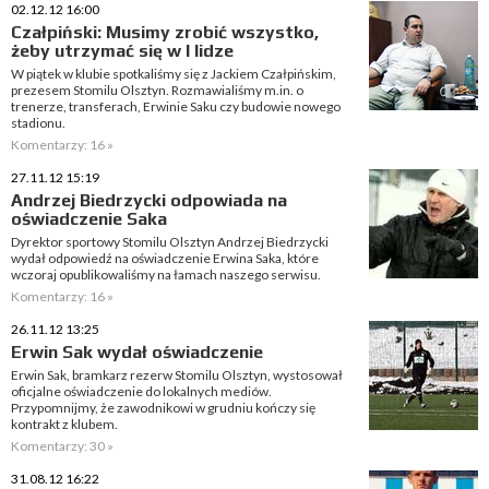
02.12.12 16:00
Czałpiński: Musimy zrobić wszystko,
żeby utrzymać się w I lidze
W piątek w klubie spotkaliśmy się z Jackiem Czałpińskim,
prezesem Stomilu Olsztyn. Rozmawialiśmy m.in. o
trenerze, transferach, Erwinie Saku czy budowie nowego
stadionu.
Komentarzy: 16 »
27.11.12 15:19
Andrzej Biedrzycki odpowiada na
oświadczenie Saka
Dyrektor sportowy Stomilu Olsztyn Andrzej Biedrzycki
wydał odpowiedź na oświadczenie Erwina Saka, które
wczoraj opublikowaliśmy na łamach naszego serwisu.
Komentarzy: 16 »
26.11.12 13:25
Erwin Sak wydał oświadczenie
Erwin Sak, bramkarz rezerw Stomilu Olsztyn, wystosował
oficjalne oświadczenie do lokalnych mediów.
Przypomnijmy, że zawodnikowi w grudniu kończy się
kontrakt z klubem.
Komentarzy: 30 »
31.08.12 16:22