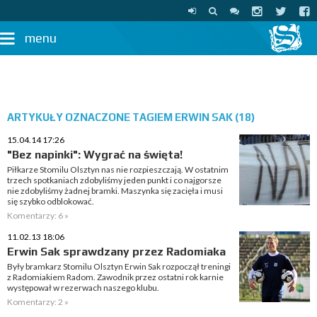
menu
ARTYKUŁY OZNACZONE TAGIEM ERWIN SAK (18)
15.04.14 17:26
"Bez napinki": Wygrać na święta!
Piłkarze Stomilu Olsztyn nas nie rozpieszczają. W ostatnim
trzech spotkaniach zdobyliśmy jeden punkt i co najgorsze
nie zdobyliśmy żadnej bramki. Maszynka się zacięła i musi
się szybko odblokować.
Komentarzy: 6 »
11.02.13 18:06
Erwin Sak sprawdzany przez Radomiaka
Były bramkarz Stomilu Olsztyn Erwin Sak rozpoczął treningi
z Radomiakiem Radom. Zawodnik przez ostatni rok karnie
występował w rezerwach naszego klubu.
Komentarzy: 2 »