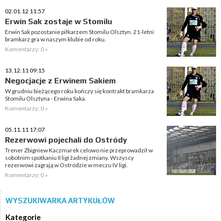
02.01.12 11:57
Erwin Sak zostaje w Stomilu
Erwin Sak pozostanie piłkarzem Stomilu Olsztyn. 21-letni
bramkarz gra w naszym klubie od roku.
Komentarzy: 0 »
13.12.11 09:15
Negocjacje z Erwinem Sakiem
W grudniu bieżącego roku kończy się kontrakt bramkarza
Stomilu Olsztyna - Erwina Saka.
Komentarzy: 0 »
05.11.11 17:07
Rezerwowi pojechali do Ostródy
Trener Zbigniew Kaczmarek celowo nie przeprowadził w
sobotnim spotkaniu II ligi żadnej zmiany. Wszyscy
rezerwowi zagrają w Ostródzie w meczu IV ligi.
Komentarzy: 0 »
WYSZUKIWARKA ARTYKUŁÓW
Kategorie