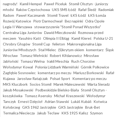
nagrody!
Kamil Hempel
Paweł Piceluk
Stomil Olsztyn - juniorzy
młodsi
Raków Częstochowa
UKS SMS Łódź
Rafał Śledź
Radomiak
Radom
Paweł Kaczmarek
Stomil Travel
ŁKS Łódź
ŁKS Łomża
Rozwój Katowice
Piotr Darmochwał
Bez napinki
Odra Opole
Legia II Warszawa
stowarzyszenie "Stomil Ponad Wszystko"
Centralna Liga Juniorów
Dawid Mieczkowski
Rozmowa przed
meczem
Yasuhiro Katō
Olimpia II Elbląg
Kamil Kiereś
Polska U-21
Chrobry Głogów
Stomil Cup
felieton
Makroregionalna Liga
Juniorów Młodszych
Stal Mielec
(S)krytym okiem
komentarz
Śląsk
Wrocław
Tomasz Wełnicki
Robert Kiłdanowicz
Mirosław
Jabłoński
Tomasz Wełna
Irakli Meschia
Ruch Chorzów
Wołodymyr Kowal
Polonia Lidzbark Warmiński
Górnik Polkowice
Zagłębie Sosnowiec
komentarz po meczu
Mariusz Borkowski
Rafał
Kujawa
Jarosław Ratajczak
Polsat Sport
Komentarz po meczu
MKS Kluczbork
Socios Stomil
Marek Maleszewski
Warta Sieradz
Jakub Mosakowski
Podbeskidzie Bielsko-Biała
Stomil Olsztyn -
koszykówka
Tomasz Asensky
Michał Kraszewski
Wołodymyr
Tanczyk
Ernest Dzięcioł
Adrian Stawski
Lukáš Kubáň
Kotwica
Kołobrzeg
GKS 1962 Jastrzębie
GKS Jastrzębie
Bruk-Bet
Termalica Nieciecza
Jakub Tecław
KKS 1925 Kalisz
Szymon