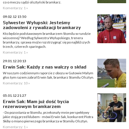
co o meczu sądzi olsztyński bramkarz.
Komentarzy: 1 »
09.02.12 15:50
Sylwester Wyłupski: Jesteśmy
zadowoleni z rywalizacji bramkarzy
Kto będzie podstawowym bramkarzem Stomilu w rundzie
wiosennej? Według Sylwestra Wyłupskiego, trenera
bramkarzy, sprawa może rozstrzygnąć się po najbliższych
trzech, czterech sparingach.
Komentarzy: 1 »
29.01.12 20:13
Erwin Sak: Każdy z nas walczy o skład
W naszym codziennym raporcie z obozu w Gutowie Małym
głos tym razem zabrał Erwin Sak, bramkarz Stomilu Olsztyn.
Komentarzy: 10 »
05.01.12 21:27
Erwin Sak: Mam już dość bycia
rezerwowym bramkarzem
- Do pozostania w Stomilu, przekonały mnie perspektywy
jakie stoją przed klubem - mówi Erwin Sak, konkurent Piotra
Skiby o miano pierwszego bramkarza w Stomilu Olsztyn.
Komentarzy: 1 »