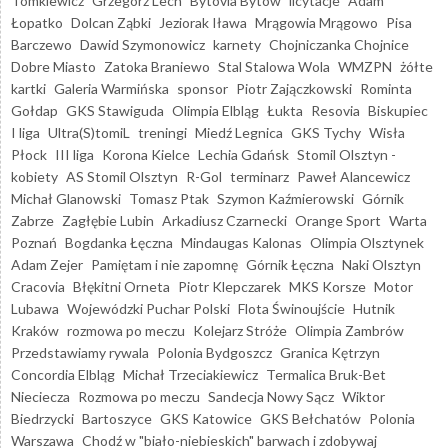
Tomkiewicz
Grzegorz Lech
Bytovia Bytów
licytacje
Adam
Łopatko
Dolcan Ząbki
Jeziorak Iława
Mrągowia Mrągowo
Pisa
Barczewo
Dawid Szymonowicz
karnety
Chojniczanka Chojnice
Dobre Miasto
Zatoka Braniewo
Stal Stalowa Wola
WMZPN
żółte
kartki
Galeria Warmińska
sponsor
Piotr Zajączkowski
Rominta
Gołdap
GKS Stawiguda
Olimpia Elbląg
Łukta
Resovia
Biskupiec
I liga
Ultra(S)tomiL
treningi
Miedź Legnica
GKS Tychy
Wisła
Płock
III liga
Korona Kielce
Lechia Gdańsk
Stomil Olsztyn -
kobiety
AS Stomil Olsztyn
R-Gol
terminarz
Paweł Alancewicz
Michał Glanowski
Tomasz Ptak
Szymon Kaźmierowski
Górnik
Zabrze
Zagłębie Lubin
Arkadiusz Czarnecki
Orange Sport
Warta
Poznań
Bogdanka Łęczna
Mindaugas Kalonas
Olimpia Olsztynek
Adam Zejer
Pamiętam i nie zapomnę
Górnik Łęczna
Naki Olsztyn
Cracovia
Błękitni Orneta
Piotr Klepczarek
MKS Korsze
Motor
Lubawa
Wojewódzki Puchar Polski
Flota Świnoujście
Hutnik
Kraków
rozmowa po meczu
Kolejarz Stróże
Olimpia Zambrów
Przedstawiamy rywala
Polonia Bydgoszcz
Granica Kętrzyn
Concordia Elbląg
Michał Trzeciakiewicz
Termalica Bruk-Bet
Nieciecza
Rozmowa po meczu
Sandecja Nowy Sącz
Wiktor
Biedrzycki
Bartoszyce
GKS Katowice
GKS Bełchatów
Polonia
Warszawa
Chodź w "biało-niebieskich" barwach i zdobywaj