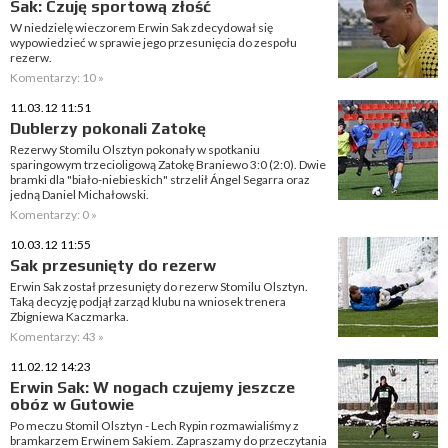
Sak: Czuję sportową złość
W niedzielę wieczorem Erwin Sak zdecydował się
wypowiedzieć w sprawie jego przesunięcia do zespołu
rezerw.
Komentarzy: 10 »
11.03.12 11:51
Dublerzy pokonali Zatokę
Rezerwy Stomilu Olsztyn pokonały w spotkaniu
sparingowym trzecioligową Zatokę Braniewo 3:0 (2:0). Dwie
bramki dla "biało-niebieskich" strzelił Ángel Segarra oraz
jedną Daniel Michałowski.
Komentarzy: 0 »
10.03.12 11:55
Sak przesunięty do rezerw
Erwin Sak został przesunięty do rezerw Stomilu Olsztyn.
Taką decyzję podjął zarząd klubu na wniosek trenera
Zbigniewa Kaczmarka.
Komentarzy: 43 »
11.02.12 14:23
Erwin Sak: W nogach czujemy jeszcze
obóz w Gutowie
Po meczu Stomil Olsztyn - Lech Rypin rozmawialiśmy z
bramkarzem Erwinem Sakiem. Zapraszamy do przeczytania