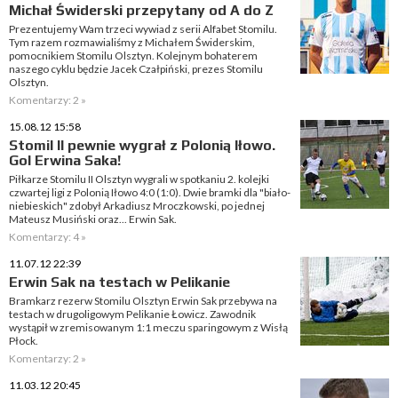
Michał Świderski przepytany od A do Z
Prezentujemy Wam trzeci wywiad z serii Alfabet Stomilu.
Tym razem rozmawialiśmy z Michałem Świderskim,
pomocnikiem Stomilu Olsztyn. Kolejnym bohaterem
naszego cyklu będzie Jacek Czałpiński, prezes Stomilu
Olsztyn.
Komentarzy: 2 »
15.08.12 15:58
Stomil II pewnie wygrał z Polonią Iłowo.
Gol Erwina Saka!
Piłkarze Stomilu II Olsztyn wygrali w spotkaniu 2. kolejki
czwartej ligi z Polonią Iłowo 4:0 (1:0). Dwie bramki dla "biało-
niebieskich" zdobył Arkadiusz Mroczkowski, po jednej
Mateusz Musiński oraz... Erwin Sak.
Komentarzy: 4 »
11.07.12 22:39
Erwin Sak na testach w Pelikanie
Bramkarz rezerw Stomilu Olsztyn Erwin Sak przebywa na
testach w drugoligowym Pelikanie Łowicz. Zawodnik
wystąpił w zremisowanym 1:1 meczu sparingowym z Wisłą
Płock.
Komentarzy: 2 »
11.03.12 20:45