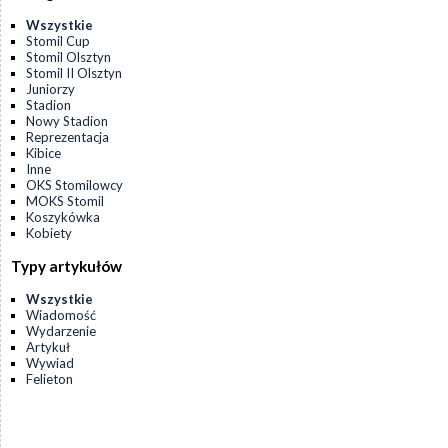
Wszystkie
Stomil Cup
Stomil Olsztyn
Stomil II Olsztyn
Juniorzy
Stadion
Nowy Stadion
Reprezentacja
Kibice
Inne
OKS Stomilowcy
MOKS Stomil
Koszykówka
Kobiety
Typy artykułów
Wszystkie
Wiadomość
Wydarzenie
Artykuł
Wywiad
Felieton