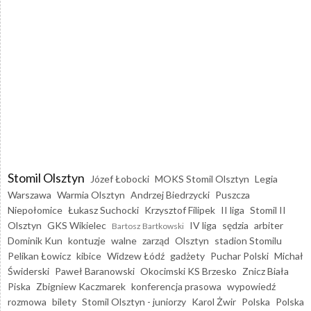
Stomil Olsztyn
Józef Łobocki
MOKS Stomil Olsztyn
Legia
Warszawa
Warmia Olsztyn
Andrzej Biedrzycki
Puszcza
Niepołomice
Łukasz Suchocki
Krzysztof Filipek
II liga
Stomil II
Olsztyn
GKS Wikielec
IV liga
sędzia
arbiter
Bartosz Bartkowski
Dominik Kun
kontuzje
walne
zarząd
Olsztyn
stadion Stomilu
Pelikan Łowicz
kibice
Widzew Łódź
gadżety
Puchar Polski
Michał
Świderski
Paweł Baranowski
Okocimski KS Brzesko
Znicz Biała
Piska
Zbigniew Kaczmarek
konferencja prasowa
wypowiedź
rozmowa
bilety
Stomil Olsztyn - juniorzy
Karol Żwir
Polska
Polska