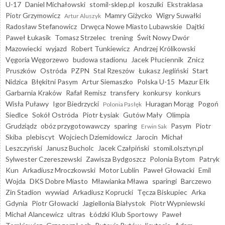
U-17
Daniel Michałowski
stomil-sklep.pl
koszulki
Ekstraklasa
Piotr Grzymowicz
Mamry Giżycko
Wigry Suwałki
Artur Aluszyk
Radosław Stefanowicz
Drwęca Nowe Miasto Lubawskie
Dajtki
Paweł Łukasik
Tomasz Strzelec
trening
Świt Nowy Dwór
Mazowiecki
wyjazd
Robert Tunkiewicz
Andrzej Królikowski
Vęgoria Węgorzewo
budowa stadionu
Jacek Płuciennik
Znicz
Pruszków
Ostróda
PZPN
Stal Rzeszów
Łukasz Jegliński
Start
Nidzica
Błękitni Pasym
Artur Siemaszko
Polska U-15
Mazur Ełk
Garbarnia Kraków
Rafał Remisz
transfery
konkursy
konkurs
Wisła Puławy
Igor Biedrzycki
Huragan Morąg
Pogoń
Polonia Pasłęk
Siedlce
Sokół Ostróda
Piotr Łysiak
Gutów Mały
Olimpia
Grudziądz
obóz przygotowawczy
sparing
Pasym
Piotr
Erwin Sak
Skiba
plebiscyt
Wojciech Dziemidowicz
Jarocin
Michał
Leszczyński
Janusz Bucholc
Jacek Czałpiński
stomil.olsztyn.pl
Sylwester Czereszewski
Zawisza Bydgoszcz
Polonia Bytom
Patryk
Kun
Arkadiusz Mroczkowski
Motor Lublin
Paweł Głowacki
Emil
Wojda
DKS Dobre Miasto
Mławianka Mława
sparingi
Barczewo
Zin Stadion
wywiad
Arkadiusz Koprucki
Tęcza Biskupiec
Arka
Gdynia
Piotr Głowacki
Jagiellonia Białystok
Piotr Wypniewski
Michał Alancewicz
ultras
Łódzki Klub Sportowy
Paweł