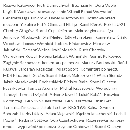
Rozwój Katowice
Piotr Darmochwał
Bez napinki
Odra Opole
Legia II Warszawa
stowarzyszenie "Stomil Ponad Wszystko"
Centralna Liga Juniorów
Dawid Mieczkowski
Rozmowa przed
meczem
Yasuhiro Katō
Olimpia II Elbląg
Kamil Kiereś
Polska U-21
Chrobry Głogów
Stomil Cup
felieton
Makroregionalna Liga
Juniorów Młodszych
Stal Mielec
(S)krytym okiem
komentarz
Śląsk
Wrocław
Tomasz Wełnicki
Robert Kiłdanowicz
Mirosław
Jabłoński
Tomasz Wełna
Irakli Meschia
Ruch Chorzów
Wołodymyr Kowal
Polonia Lidzbark Warmiński
Górnik Polkowice
Zagłębie Sosnowiec
komentarz po meczu
Mariusz Borkowski
Rafał
Kujawa
Jarosław Ratajczak
Polsat Sport
Komentarz po meczu
MKS Kluczbork
Socios Stomil
Marek Maleszewski
Warta Sieradz
Jakub Mosakowski
Podbeskidzie Bielsko-Biała
Stomil Olsztyn -
koszykówka
Tomasz Asensky
Michał Kraszewski
Wołodymyr
Tanczyk
Ernest Dzięcioł
Adrian Stawski
Lukáš Kubáň
Kotwica
Kołobrzeg
GKS 1962 Jastrzębie
GKS Jastrzębie
Bruk-Bet
Termalica Nieciecza
Jakub Tecław
KKS 1925 Kalisz
Szymon
Sobczak
Liczby i fakty
Adam Majewski
Kącik bukmacherski
Lech II
Poznań
Radunia Stężyca
Skra Częstochowa
Rozgrzewka
juniorzy
młodsi
wypowiedź po meczu
Szymon Grabowski
Stomil Olsztyn -