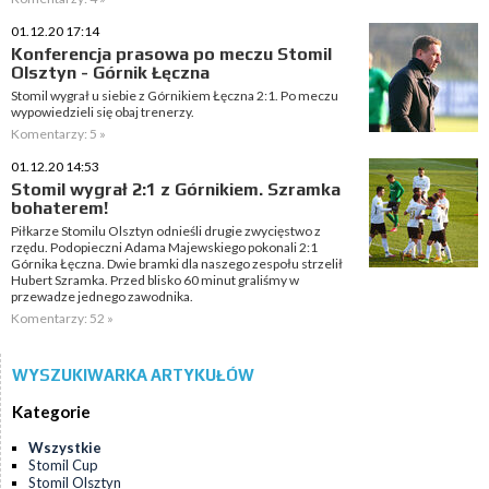
01.12.20 17:14
Konferencja prasowa po meczu Stomil
Olsztyn - Górnik Łęczna
Stomil wygrał u siebie z Górnikiem Łęczna 2:1. Po meczu
wypowiedzieli się obaj trenerzy.
Komentarzy: 5 »
01.12.20 14:53
Stomil wygrał 2:1 z Górnikiem. Szramka
bohaterem!
Piłkarze Stomilu Olsztyn odnieśli drugie zwycięstwo z
rzędu. Podopieczni Adama Majewskiego pokonali 2:1
Górnika Łęczna. Dwie bramki dla naszego zespołu strzelił
Hubert Szramka. Przed blisko 60 minut graliśmy w
przewadze jednego zawodnika.
Komentarzy: 52 »
WYSZUKIWARKA ARTYKUŁÓW
Kategorie
Wszystkie
Stomil Cup
Stomil Olsztyn