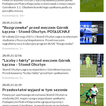
Piłkarze Stomilu Olsztyn z Łęcznej wywieźli jeden punkt.
Podopieczni Piotra Klepczarka zremisowali z miejscowym
Górnikiem 1:1. Obydwie bramki tego spotkania padły na
początku meczu.
Komentarzy: 14 »
28.05.21 21:48
"Rozgrzewka" przed meczem Górnik
Łęczna - Stomil Olsztyn. POSŁUCHAJ!
W sobotę (22 maja 2021 r.) Stomil Olsztyn zagra na własnym
stadionie z Puszczą Niepołomice. Przed meczem
nagraliśmy nasz tradycyjny program #LIVE "Rozgrzewka".
Komentarzy: 1 »
28.05.21 12:56
"Liczby i fakty" przed meczem Górnik
Łęczna - Stomil Olsztyn
Stomil Olsztyn zagra na wyjeździe z Górnikiem Łęczna.
Przedstawiamy "liczby i fakty" przed tym spotkaniem.
Komentarzy: 0 »
28.05.21 12:19
Przedostatni wyjazd w tym sezonie
Pewny już sportowego utrzymania Stomil Olsztyn w
niedzielę (30. maja) rozegra wyjazdowe spotkanie.
Podopieczni Piotra Klepczarka zgrają w Łęcznej z
miejscowym Górnikiem, prowadzonym przez byłego