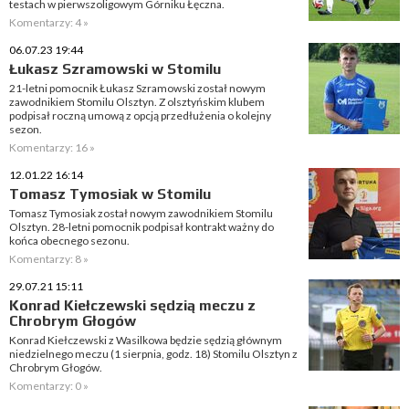
testach w pierwszoligowym Górniku Łęczna.
Komentarzy: 4 »
06.07.23 19:44
Łukasz Szramowski w Stomilu
21-letni pomocnik Łukasz Szramowski został nowym
zawodnikiem Stomilu Olsztyn. Z olsztyńskim klubem
podpisał roczną umową z opcją przedłużenia o kolejny
sezon.
Komentarzy: 16 »
12.01.22 16:14
Tomasz Tymosiak w Stomilu
Tomasz Tymosiak został nowym zawodnikiem Stomilu
Olsztyn. 28-letni pomocnik podpisał kontrakt ważny do
końca obecnego sezonu.
Komentarzy: 8 »
29.07.21 15:11
Konrad Kiełczewski sędzią meczu z
Chrobrym Głogów
Konrad Kiełczewski z Wasilkowa będzie sędzią głównym
niedzielnego meczu (1 sierpnia, godz. 18) Stomilu Olsztyn z
Chrobrym Głogów.
Komentarzy: 0 »