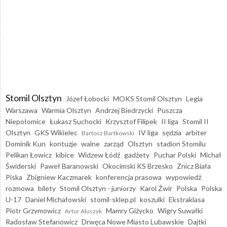
Stomil Olsztyn
Józef Łobocki
MOKS Stomil Olsztyn
Legia
Warszawa
Warmia Olsztyn
Andrzej Biedrzycki
Puszcza
Niepołomice
Łukasz Suchocki
Krzysztof Filipek
II liga
Stomil II
Olsztyn
GKS Wikielec
IV liga
sędzia
arbiter
Bartosz Bartkowski
Dominik Kun
kontuzje
walne
zarząd
Olsztyn
stadion Stomilu
Pelikan Łowicz
kibice
Widzew Łódź
gadżety
Puchar Polski
Michał
Świderski
Paweł Baranowski
Okocimski KS Brzesko
Znicz Biała
Piska
Zbigniew Kaczmarek
konferencja prasowa
wypowiedź
rozmowa
bilety
Stomil Olsztyn - juniorzy
Karol Żwir
Polska
Polska
U-17
Daniel Michałowski
stomil-sklep.pl
koszulki
Ekstraklasa
Piotr Grzymowicz
Mamry Giżycko
Wigry Suwałki
Artur Aluszyk
Radosław Stefanowicz
Drwęca Nowe Miasto Lubawskie
Dajtki