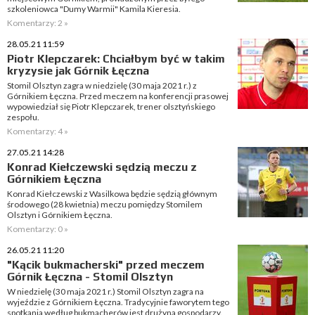
szkoleniowca "Dumy Warmii" Kamila Kieresia.
Komentarzy: 2 »
28.05.21 11:59
Piotr Klepczarek: Chciałbym być w takim
kryzysie jak Górnik Łęczna
Stomil Olsztyn zagra w niedzielę (30 maja 2021 r.) z
Górnikiem Łęczna. Przed meczem na konferencji prasowej
wypowiedział się Piotr Klepczarek, trener olsztyńskiego
zespołu.
Komentarzy: 4 »
27.05.21 14:28
Konrad Kiełczewski sędzią meczu z
Górnikiem Łęczna
Konrad Kiełczewski z Wasilkowa będzie sędzią głównym
środowego (28 kwietnia) meczu pomiędzy Stomilem
Olsztyn i Górnikiem Łęczna.
Komentarzy: 0 »
26.05.21 11:20
"Kącik bukmacherski" przed meczem
Górnik Łęczna - Stomil Olsztyn
W niedzielę (30 maja 2021 r.) Stomil Olsztyn zagra na
wyjeździe z Górnikiem Łęczna. Tradycyjnie faworytem tego
spotkania według bukmacherów jest drużyna gospodarzy.