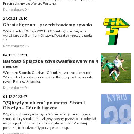
Przyjrzeliśmy się ofercie Fortuny.
Komentarzy: 0 »
24.05.21 13:10
Górnik Łęczna - przedstawiamy rywala
W niedzielę (30 maja 2021 r.) Górnik Łęczna zagra na
wyjeździe ze Stomilem Olsztyn. Początek meczu o godz.
17.
Komentarzy: 1 »
04.12.20 12:21
Bartosz Śpiączka zdyskwalifikowany na 4
mecze
W meczu Stomilu Olsztyn - Górnik Łęczna za uderzenie
Wojciecha Łuczaka czerwoną kartkę otrzymał napastnik
rywali Bartosz Śpiączka.
Komentarzy: 0 »
01.12.20 23:47
"(S)krytym okiem" po meczu Stomil
Olsztyn - Górnik Łęczna
Wygrana z faworyzowanym Górnikiem Łęczna ma swój
smak, dobry smak... Troszkę wytrawny, przez to, co odwalał
w tym spotkaniu nasz bramkarz, ale jednak... Po takiej
posusze, to bardzo miły początek miesiąca.
Komentarzy: 4 »