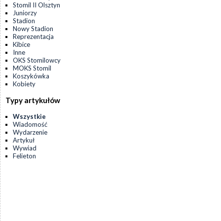
Stomil II Olsztyn
Juniorzy
Stadion
Nowy Stadion
Reprezentacja
Kibice
Inne
OKS Stomilowcy
MOKS Stomil
Koszykówka
Kobiety
Typy artykułów
Wszystkie
Wiadomość
Wydarzenie
Artykuł
Wywiad
Felieton