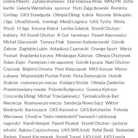
Dobre Miasto
Zatoka Braniewo
Stal Stalowa Wola
WMZPN
żółte
kartki
Galeria Warmińska
sponsor
Piotr Zajączkowski
Rominta
Gołdap
GKS Stawiguda
Olimpia Elbląg
Łukta
Resovia
Biskupiec
I liga
Ultra(S)tomiL
treningi
Miedź Legnica
GKS Tychy
Wisła
Płock
III liga
Korona Kielce
Lechia Gdańsk
Stomil Olsztyn -
kobiety
AS Stomil Olsztyn
R-Gol
terminarz
Paweł Alancewicz
Michał Glanowski
Tomasz Ptak
Szymon Kaźmierowski
Górnik
Zabrze
Zagłębie Lubin
Arkadiusz Czarnecki
Orange Sport
Warta
Poznań
Bogdanka Łęczna
Mindaugas Kalonas
Olimpia Olsztynek
Adam Zejer
Pamiętam i nie zapomnę
Górnik Łęczna
Naki Olsztyn
Cracovia
Błękitni Orneta
Piotr Klepczarek
MKS Korsze
Motor
Lubawa
Wojewódzki Puchar Polski
Flota Świnoujście
Hutnik
Kraków
rozmowa po meczu
Kolejarz Stróże
Olimpia Zambrów
Przedstawiamy rywala
Polonia Bydgoszcz
Granica Kętrzyn
Concordia Elbląg
Michał Trzeciakiewicz
Termalica Bruk-Bet
Nieciecza
Rozmowa po meczu
Sandecja Nowy Sącz
Wiktor
Biedrzycki
Bartoszyce
GKS Katowice
GKS Bełchatów
Polonia
Warszawa
Chodź w "biało-niebieskich" barwach i zdobywaj
nagrody!
Kamil Hempel
Paweł Piceluk
Stomil Olsztyn - juniorzy
młodsi
Raków Częstochowa
UKS SMS Łódź
Rafał Śledź
Radomiak
Radom
Paweł Kaczmarek
Stomil Travel
ŁKS Łódź
ŁKS Łomża