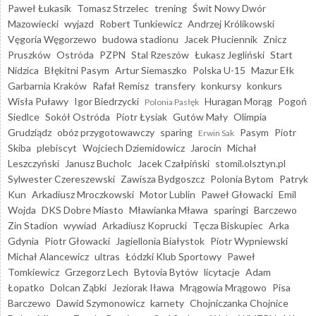
Paweł Łukasik
Tomasz Strzelec
trening
Świt Nowy Dwór
Mazowiecki
wyjazd
Robert Tunkiewicz
Andrzej Królikowski
Vęgoria Węgorzewo
budowa stadionu
Jacek Płuciennik
Znicz
Pruszków
Ostróda
PZPN
Stal Rzeszów
Łukasz Jegliński
Start
Nidzica
Błękitni Pasym
Artur Siemaszko
Polska U-15
Mazur Ełk
Garbarnia Kraków
Rafał Remisz
transfery
konkursy
konkurs
Wisła Puławy
Igor Biedrzycki
Huragan Morąg
Pogoń
Polonia Pasłęk
Siedlce
Sokół Ostróda
Piotr Łysiak
Gutów Mały
Olimpia
Grudziądz
obóz przygotowawczy
sparing
Pasym
Piotr
Erwin Sak
Skiba
plebiscyt
Wojciech Dziemidowicz
Jarocin
Michał
Leszczyński
Janusz Bucholc
Jacek Czałpiński
stomil.olsztyn.pl
Sylwester Czereszewski
Zawisza Bydgoszcz
Polonia Bytom
Patryk
Kun
Arkadiusz Mroczkowski
Motor Lublin
Paweł Głowacki
Emil
Wojda
DKS Dobre Miasto
Mławianka Mława
sparingi
Barczewo
Zin Stadion
wywiad
Arkadiusz Koprucki
Tęcza Biskupiec
Arka
Gdynia
Piotr Głowacki
Jagiellonia Białystok
Piotr Wypniewski
Michał Alancewicz
ultras
Łódzki Klub Sportowy
Paweł
Tomkiewicz
Grzegorz Lech
Bytovia Bytów
licytacje
Adam
Łopatko
Dolcan Ząbki
Jeziorak Iława
Mrągowia Mrągowo
Pisa
Barczewo
Dawid Szymonowicz
karnety
Chojniczanka Chojnice