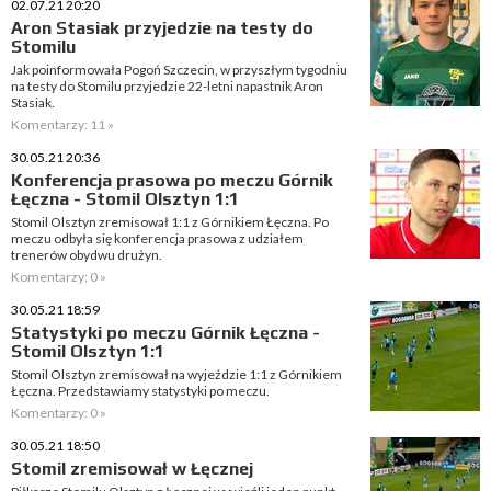
02.07.21 20:20
Aron Stasiak przyjedzie na testy do
Stomilu
Jak poinformowała Pogoń Szczecin, w przyszłym tygodniu
na testy do Stomilu przyjedzie 22-letni napastnik Aron
Stasiak.
Komentarzy: 11 »
30.05.21 20:36
Konferencja prasowa po meczu Górnik
Łęczna - Stomil Olsztyn 1:1
Stomil Olsztyn zremisował 1:1 z Górnikiem Łęczna. Po
meczu odbyła się konferencja prasowa z udziałem
trenerów obydwu drużyn.
Komentarzy: 0 »
30.05.21 18:59
Statystyki po meczu Górnik Łęczna -
Stomil Olsztyn 1:1
Stomil Olsztyn zremisował na wyjeździe 1:1 z Górnikiem
Łęczna. Przedstawiamy statystyki po meczu.
Komentarzy: 0 »
30.05.21 18:50
Stomil zremisował w Łęcznej