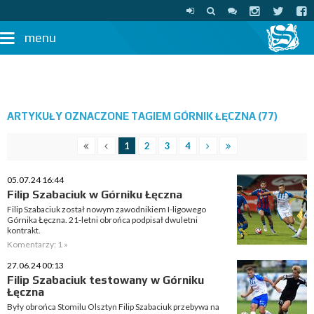
menu
ARTYKUŁY OZNACZONE TAGIEM GÓRNIK ŁĘCZNA (77)
1
2
3
4
05.07.24 16:44
Filip Szabaciuk w Górniku Łęczna
Filip Szabaciuk został nowym zawodnikiem I-ligowego
Górnika Łęczna. 21-letni obrońca podpisał dwuletni
kontrakt.
Komentarzy: 1 »
27.06.24 00:13
Filip Szabaciuk testowany w Górniku
Łęczna
Były obrońca Stomilu Olsztyn Filip Szabaciuk przebywa na