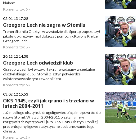
klubem.
Komentarzy: 6 »
02.01.13 17:28
Grzegorz Lech nie zagra w Stomilu
Trener Stomilu Olsztyn w wywiadzie dla Sport.pl zaprzeczył
jakoby do drużyny miał dołączyć pomocnik Korony Kielce
Grzegorz Lech.
Komentarzy: 8 »
20.12.12 14:38
Grzegorz Lech odwiedził klub
Grzegorz Lech był w czwartek rano widziany w siedzibie
olsztyńskiego klubu. Stomil Olsztyn potwierdza
zainteresowanie tym zawodnikiem.
Komentarzy: 6 »
03.02.12 15:53
OKS 1945, czyli jak grano i strzelano w
latach 2004-2011
Już niedługo olsztyński drugoligowiec oficjalnie powróci do
nazwy Stomil. W latach 2004-2011 olsztynianie w
rozgrywkach występowali jako OKS 1945 Olsztyn. Poniżej
prezentujemy ligowe statystyczne podsumowanie tego
okresu.
Komentarzy: 2 »