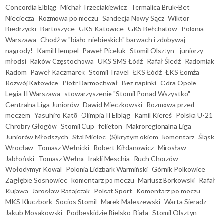
Concordia Elbląg
Michał Trzeciakiewicz
Termalica Bruk-Bet
Nieciecza
Rozmowa po meczu
Sandecja Nowy Sącz
Wiktor
Biedrzycki
Bartoszyce
GKS Katowice
GKS Bełchatów
Polonia
Warszawa
Chodź w "biało-niebieskich" barwach i zdobywaj
nagrody!
Kamil Hempel
Paweł Piceluk
Stomil Olsztyn - juniorzy
młodsi
Raków Częstochowa
UKS SMS Łódź
Rafał Śledź
Radomiak
Radom
Paweł Kaczmarek
Stomil Travel
ŁKS Łódź
ŁKS Łomża
Rozwój Katowice
Piotr Darmochwał
Bez napinki
Odra Opole
Legia II Warszawa
stowarzyszenie "Stomil Ponad Wszystko"
Centralna Liga Juniorów
Dawid Mieczkowski
Rozmowa przed
meczem
Yasuhiro Katō
Olimpia II Elbląg
Kamil Kiereś
Polska U-21
Chrobry Głogów
Stomil Cup
felieton
Makroregionalna Liga
Juniorów Młodszych
Stal Mielec
(S)krytym okiem
komentarz
Śląsk
Wrocław
Tomasz Wełnicki
Robert Kiłdanowicz
Mirosław
Jabłoński
Tomasz Wełna
Irakli Meschia
Ruch Chorzów
Wołodymyr Kowal
Polonia Lidzbark Warmiński
Górnik Polkowice
Zagłębie Sosnowiec
komentarz po meczu
Mariusz Borkowski
Rafał
Kujawa
Jarosław Ratajczak
Polsat Sport
Komentarz po meczu
MKS Kluczbork
Socios Stomil
Marek Maleszewski
Warta Sieradz
Jakub Mosakowski
Podbeskidzie Bielsko-Biała
Stomil Olsztyn -