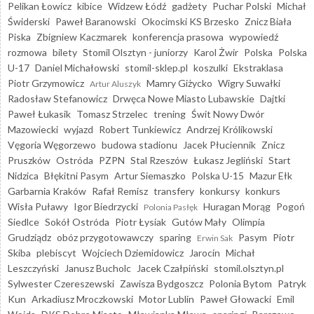
Pelikan Łowicz
kibice
Widzew Łódź
gadżety
Puchar Polski
Michał
Świderski
Paweł Baranowski
Okocimski KS Brzesko
Znicz Biała
Piska
Zbigniew Kaczmarek
konferencja prasowa
wypowiedź
rozmowa
bilety
Stomil Olsztyn - juniorzy
Karol Żwir
Polska
Polska
U-17
Daniel Michałowski
stomil-sklep.pl
koszulki
Ekstraklasa
Piotr Grzymowicz
Mamry Giżycko
Wigry Suwałki
Artur Aluszyk
Radosław Stefanowicz
Drwęca Nowe Miasto Lubawskie
Dajtki
Paweł Łukasik
Tomasz Strzelec
trening
Świt Nowy Dwór
Mazowiecki
wyjazd
Robert Tunkiewicz
Andrzej Królikowski
Vęgoria Węgorzewo
budowa stadionu
Jacek Płuciennik
Znicz
Pruszków
Ostróda
PZPN
Stal Rzeszów
Łukasz Jegliński
Start
Nidzica
Błękitni Pasym
Artur Siemaszko
Polska U-15
Mazur Ełk
Garbarnia Kraków
Rafał Remisz
transfery
konkursy
konkurs
Wisła Puławy
Igor Biedrzycki
Huragan Morąg
Pogoń
Polonia Pasłęk
Siedlce
Sokół Ostróda
Piotr Łysiak
Gutów Mały
Olimpia
Grudziądz
obóz przygotowawczy
sparing
Pasym
Piotr
Erwin Sak
Skiba
plebiscyt
Wojciech Dziemidowicz
Jarocin
Michał
Leszczyński
Janusz Bucholc
Jacek Czałpiński
stomil.olsztyn.pl
Sylwester Czereszewski
Zawisza Bydgoszcz
Polonia Bytom
Patryk
Kun
Arkadiusz Mroczkowski
Motor Lublin
Paweł Głowacki
Emil