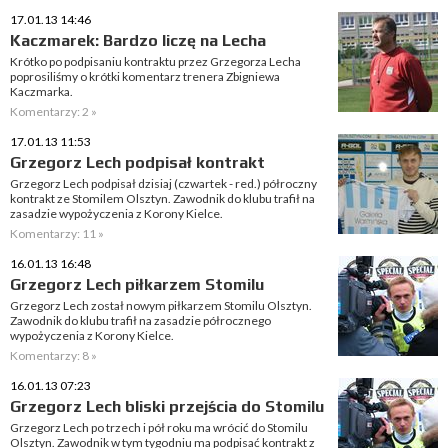
17.01.13 14:46
Kaczmarek: Bardzo liczę na Lecha
Krótko po podpisaniu kontraktu przez Grzegorza Lecha
poprosiliśmy o krótki komentarz trenera Zbigniewa
Kaczmarka.
Komentarzy: 2 »
17.01.13 11:53
Grzegorz Lech podpisał kontrakt
Grzegorz Lech podpisał dzisiaj (czwartek - red.) półroczny
kontrakt ze Stomilem Olsztyn. Zawodnik do klubu trafił na
zasadzie wypożyczenia z Korony Kielce.
Komentarzy: 11 »
16.01.13 16:48
Grzegorz Lech piłkarzem Stomilu
Grzegorz Lech został nowym piłkarzem Stomilu Olsztyn.
Zawodnik do klubu trafił na zasadzie półrocznego
wypożyczenia z Korony Kielce.
Komentarzy: 8 »
16.01.13 07:23
Grzegorz Lech bliski przejścia do Stomilu
Grzegorz Lech po trzech i pół roku ma wrócić do Stomilu
Olsztyn. Zawodnik w tym tygodniu ma podpisać kontrakt z