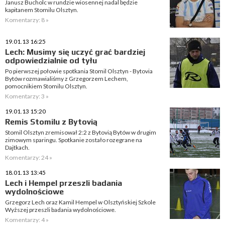
Janusz Bucholc w rundzie wiosennej nadal będzie
kapitanem Stomilu Olsztyn.
Komentarzy: 8 »
19.01.13 16:25
Lech: Musimy się uczyć grać bardziej
odpowiedzialnie od tyłu
Po pierwszej połowie spotkania Stomil Olsztyn - Bytovia
Bytów rozmawialiśmy z Grzegorzem Lechem,
pomocnikiem Stomilu Olsztyn.
Komentarzy: 3 »
19.01.13 15:20
Remis Stomilu z Bytovią
Stomil Olsztyn zremisował 2:2 z Bytovią Bytów w drugim
zimowym sparingu. Spotkanie zostało rozegrane na
Dajtkach.
Komentarzy: 24 »
18.01.13 13:45
Lech i Hempel przeszli badania
wydolnościowe
Grzegorz Lech oraz Kamil Hempel w Olsztyńskiej Szkole
Wyższej przeszli badania wydolnościowe.
Komentarzy: 4 »