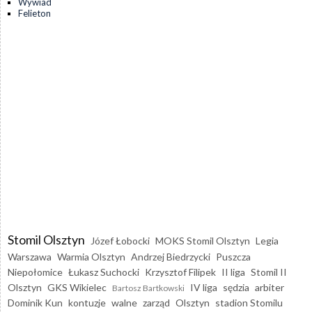
Wywiad
Felieton
Stomil Olsztyn
Józef Łobocki
MOKS Stomil Olsztyn
Legia
Warszawa
Warmia Olsztyn
Andrzej Biedrzycki
Puszcza
Niepołomice
Łukasz Suchocki
Krzysztof Filipek
II liga
Stomil II
Olsztyn
GKS Wikielec
IV liga
sędzia
arbiter
Bartosz Bartkowski
Dominik Kun
kontuzje
walne
zarząd
Olsztyn
stadion Stomilu