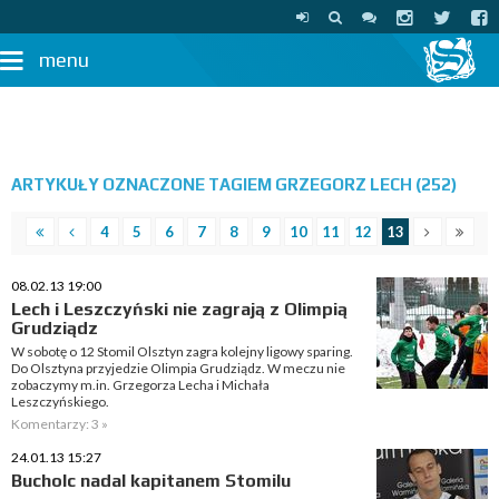
menu
ARTYKUŁY OZNACZONE TAGIEM GRZEGORZ LECH (252)
4
5
6
7
8
9
10
11
12
13
08.02.13 19:00
Lech i Leszczyński nie zagrają z Olimpią
Grudziądz
W sobotę o 12 Stomil Olsztyn zagra kolejny ligowy sparing.
Do Olsztyna przyjedzie Olimpia Grudziądz. W meczu nie
zobaczymy m.in. Grzegorza Lecha i Michała
Leszczyńskiego.
Komentarzy: 3 »
24.01.13 15:27
Bucholc nadal kapitanem Stomilu