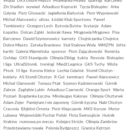
Wojda
DKS Dobre Miasto
Mławianka Mława
sparingi
Barczewo
Zin Stadion
wywiad
Arkadiusz Koprucki
Tęcza Biskupiec
Arka
Gdynia
Piotr Głowacki
Jagiellonia Białystok
Piotr Wypniewski
Michał Alancewicz
ultras
Łódzki Klub Sportowy
Paweł
Tomkiewicz
Grzegorz Lech
Bytovia Bytów
licytacje
Adam
Łopatko
Dolcan Ząbki
Jeziorak Iława
Mrągowia Mrągowo
Pisa
Barczewo
Dawid Szymonowicz
karnety
Chojniczanka Chojnice
Dobre Miasto
Zatoka Braniewo
Stal Stalowa Wola
WMZPN
żółte
kartki
Galeria Warmińska
sponsor
Piotr Zajączkowski
Rominta
Gołdap
GKS Stawiguda
Olimpia Elbląg
Łukta
Resovia
Biskupiec
I liga
Ultra(S)tomiL
treningi
Miedź Legnica
GKS Tychy
Wisła
Płock
III liga
Korona Kielce
Lechia Gdańsk
Stomil Olsztyn -
kobiety
AS Stomil Olsztyn
R-Gol
terminarz
Paweł Alancewicz
Michał Glanowski
Tomasz Ptak
Szymon Kaźmierowski
Górnik
Zabrze
Zagłębie Lubin
Arkadiusz Czarnecki
Orange Sport
Warta
Poznań
Bogdanka Łęczna
Mindaugas Kalonas
Olimpia Olsztynek
Adam Zejer
Pamiętam i nie zapomnę
Górnik Łęczna
Naki Olsztyn
Cracovia
Błękitni Orneta
Piotr Klepczarek
MKS Korsze
Motor
Lubawa
Wojewódzki Puchar Polski
Flota Świnoujście
Hutnik
Kraków
rozmowa po meczu
Kolejarz Stróże
Olimpia Zambrów
Przedstawiamy rywala
Polonia Bydgoszcz
Granica Kętrzyn