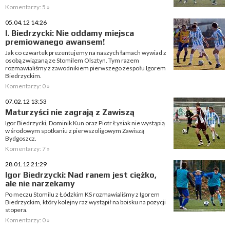
Komentarzy: 5 »
05.04.12 14:26
I. Biedrzycki: Nie oddamy miejsca
premiowanego awansem!
Jak co czwartek prezentujemy na naszych łamach wywiad z
osobą związaną ze Stomilem Olsztyn. Tym razem
rozmawialiśmy z zawodnikiem pierwszego zespołu Igorem
Biedrzyckim.
Komentarzy: 0 »
07.02.12 13:53
Maturzyści nie zagrają z Zawiszą
Igor Biedrzycki, Dominik Kun oraz Piotr Łysiak nie wystąpią
w środowym spotkaniu z pierwszoligowym Zawiszą
Bydgoszcz.
Komentarzy: 7 »
28.01.12 21:29
Igor Biedrzycki: Nad ranem jest ciężko,
ale nie narzekamy
Po meczu Stomilu z Łódzkim KS rozmawialiśmy z Igorem
Biedrzyckim, który kolejny raz wystąpił na boisku na pozycji
stopera.
Komentarzy: 0 »