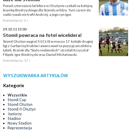
Ponad czternaście lat kibice w Olsztynie czekali na kolejną
bramkę Biedrzyckiego dla Stomilu w lidze. Tym razem do
siatki rywali nie trafił Andrzej, a jego syn Igor.
Komentarzy: 2 »
29.10.11 15:00
Stomil powraca na fotel wicelidera!
Stomil Olsztyn wygrał 3:0 (1:0) w meczu 17. kolejki drugiej
ligi z Garbarnią Kraków i awansował na pozycję wicelidera
tabeli. Bramki dla "biało-niebieskich" strzelali Krzysztof
Filipek, Igor Biedrzycki oraz Daniel Michałowski.
Komentarzy: 17 »
WYSZUKIWARKA ARTYKUŁÓW
Kategorie
Wszystkie
Stomil Cup
Stomil Olsztyn
Stomil II Olsztyn
Juniorzy
Stadion
Nowy Stadion
Reprezentacja