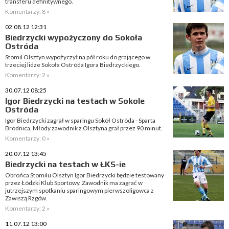
transferu definitywnego.
Komentarzy: 8 »
02.08.12 12:31
Biedrzycki wypożyczony do Sokoła
Ostróda
Stomil Olsztyn wypożyczył na pół roku do grającego w
trzeciej lidze Sokoła Ostróda Igora Biedrzyckiego.
Komentarzy: 2 »
30.07.12 08:25
Igor Biedrzycki na testach w Sokole
Ostróda
Igor Biedrzycki zagrał w sparingu Sokół Ostróda - Sparta
Brodnica. Młody zawodnik z Olsztyna grał przez 90 minut.
Komentarzy: 0 »
20.07.12 13:45
Biedrzycki na testach w ŁKS-ie
Obrońca Stomilu Olsztyn Igor Biedrzycki będzie testowany
przez Łódzki Klub Sportowy. Zawodnik ma zagrać w
jutrzejszym spotkaniu sparingowym pierwszoligowca z
Zawiszą Rzgów.
Komentarzy: 2 »
11.07.12 13:00