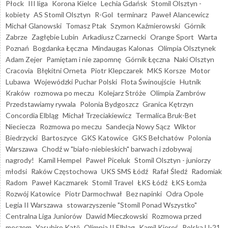
Płock
III liga
Korona Kielce
Lechia Gdańsk
Stomil Olsztyn -
kobiety
AS Stomil Olsztyn
R-Gol
terminarz
Paweł Alancewicz
Michał Glanowski
Tomasz Ptak
Szymon Kaźmierowski
Górnik
Zabrze
Zagłębie Lubin
Arkadiusz Czarnecki
Orange Sport
Warta
Poznań
Bogdanka Łęczna
Mindaugas Kalonas
Olimpia Olsztynek
Adam Zejer
Pamiętam i nie zapomnę
Górnik Łęczna
Naki Olsztyn
Cracovia
Błękitni Orneta
Piotr Klepczarek
MKS Korsze
Motor
Lubawa
Wojewódzki Puchar Polski
Flota Świnoujście
Hutnik
Kraków
rozmowa po meczu
Kolejarz Stróże
Olimpia Zambrów
Przedstawiamy rywala
Polonia Bydgoszcz
Granica Kętrzyn
Concordia Elbląg
Michał Trzeciakiewicz
Termalica Bruk-Bet
Nieciecza
Rozmowa po meczu
Sandecja Nowy Sącz
Wiktor
Biedrzycki
Bartoszyce
GKS Katowice
GKS Bełchatów
Polonia
Warszawa
Chodź w "biało-niebieskich" barwach i zdobywaj
nagrody!
Kamil Hempel
Paweł Piceluk
Stomil Olsztyn - juniorzy
młodsi
Raków Częstochowa
UKS SMS Łódź
Rafał Śledź
Radomiak
Radom
Paweł Kaczmarek
Stomil Travel
ŁKS Łódź
ŁKS Łomża
Rozwój Katowice
Piotr Darmochwał
Bez napinki
Odra Opole
Legia II Warszawa
stowarzyszenie "Stomil Ponad Wszystko"
Centralna Liga Juniorów
Dawid Mieczkowski
Rozmowa przed
meczem
Yasuhiro Katō
Olimpia II Elbląg
Kamil Kiereś
Polska U-21