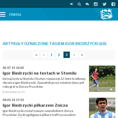
menu
ARTYKUŁY OZNACZONE TAGIEM IGOR BIEDRZYCKI (60)
1
2
3
02.07.15 16:02
Igor Biedrzycki na testach w Stomilu
Dzisiaj testy w Stomilu Olsztyn rozpoczął 22-letni środkowy
obrońca Igor Biedrzycki. Zawodnik przez ostatnie dwa i pół
roku grał w Zniczu Pruszków.
Komentarzy: 0 »
04.01.13 17:32
Igor Biedrzycki piłkarzem Znicza
Igor Biedrzycki został nowym zawodnikiem Znicza
Pruszków. Do drugoligowca piłkarz trafił na zasadzie