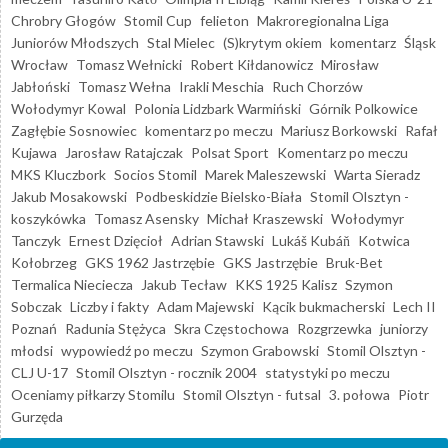
Chrobry Głogów
Stomil Cup
felieton
Makroregionalna Liga
Juniorów Młodszych
Stal Mielec
(S)krytym okiem
komentarz
Śląsk
Wrocław
Tomasz Wełnicki
Robert Kiłdanowicz
Mirosław
Jabłoński
Tomasz Wełna
Irakli Meschia
Ruch Chorzów
Wołodymyr Kowal
Polonia Lidzbark Warmiński
Górnik Polkowice
Zagłębie Sosnowiec
komentarz po meczu
Mariusz Borkowski
Rafał
Kujawa
Jarosław Ratajczak
Polsat Sport
Komentarz po meczu
MKS Kluczbork
Socios Stomil
Marek Maleszewski
Warta Sieradz
Jakub Mosakowski
Podbeskidzie Bielsko-Biała
Stomil Olsztyn -
koszykówka
Tomasz Asensky
Michał Kraszewski
Wołodymyr
Tanczyk
Ernest Dzięcioł
Adrian Stawski
Lukáš Kubáň
Kotwica
Kołobrzeg
GKS 1962 Jastrzębie
GKS Jastrzębie
Bruk-Bet
Termalica Nieciecza
Jakub Tecław
KKS 1925 Kalisz
Szymon
Sobczak
Liczby i fakty
Adam Majewski
Kącik bukmacherski
Lech II
Poznań
Radunia Stężyca
Skra Częstochowa
Rozgrzewka
juniorzy
młodsi
wypowiedź po meczu
Szymon Grabowski
Stomil Olsztyn -
CLJ U-17
Stomil Olsztyn - rocznik 2004
statystyki po meczu
Oceniamy piłkarzy Stomilu
Stomil Olsztyn - futsal
3. połowa
Piotr
Gurzęda