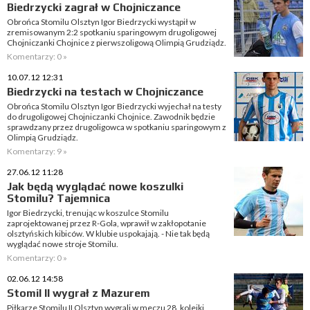
Biedrzycki zagrał w Chojniczance
Obrońca Stomilu Olsztyn Igor Biedrzycki wystąpił w
zremisowanym 2:2 spotkaniu sparingowym drugoligowej
Chojniczanki Chojnice z pierwszoligową Olimpią Grudziądz.
Komentarzy: 0 »
10.07.12 12:31
Biedrzycki na testach w Chojniczance
Obrońca Stomilu Olsztyn Igor Biedrzycki wyjechał na testy
do drugoligowej Chojniczanki Chojnice. Zawodnik będzie
sprawdzany przez drugoligowca w spotkaniu sparingowym z
Olimpią Grudziądz.
Komentarzy: 9 »
27.06.12 11:28
Jak będą wyglądać nowe koszulki
Stomilu? Tajemnica
Igor Biedrzycki, trenując w koszulce Stomilu
zaprojektowanej przez R-Gola, wprawił w zakłopotanie
olsztyńskich kibiców. W klubie uspokajają. - Nie tak będą
wyglądać nowe stroje Stomilu.
Komentarzy: 0 »
02.06.12 14:58
Stomil II wygrał z Mazurem
Piłkarze Stomilu II Olsztyn wygrali w meczu 28. kolejki