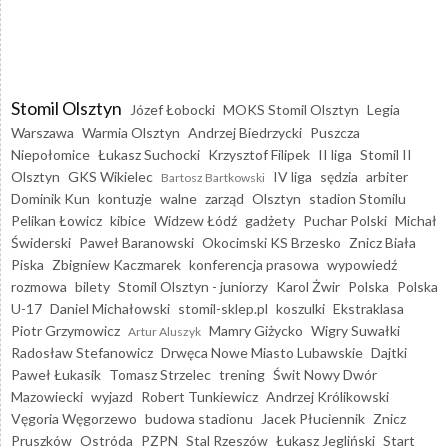
Stomil Olsztyn
Józef Łobocki
MOKS Stomil Olsztyn
Legia
Warszawa
Warmia Olsztyn
Andrzej Biedrzycki
Puszcza
Niepołomice
Łukasz Suchocki
Krzysztof Filipek
II liga
Stomil II
Olsztyn
GKS Wikielec
IV liga
sędzia
arbiter
Bartosz Bartkowski
Dominik Kun
kontuzje
walne
zarząd
Olsztyn
stadion Stomilu
Pelikan Łowicz
kibice
Widzew Łódź
gadżety
Puchar Polski
Michał
Świderski
Paweł Baranowski
Okocimski KS Brzesko
Znicz Biała
Piska
Zbigniew Kaczmarek
konferencja prasowa
wypowiedź
rozmowa
bilety
Stomil Olsztyn - juniorzy
Karol Żwir
Polska
Polska
U-17
Daniel Michałowski
stomil-sklep.pl
koszulki
Ekstraklasa
Piotr Grzymowicz
Mamry Giżycko
Wigry Suwałki
Artur Aluszyk
Radosław Stefanowicz
Drwęca Nowe Miasto Lubawskie
Dajtki
Paweł Łukasik
Tomasz Strzelec
trening
Świt Nowy Dwór
Mazowiecki
wyjazd
Robert Tunkiewicz
Andrzej Królikowski
Vęgoria Węgorzewo
budowa stadionu
Jacek Płuciennik
Znicz
Pruszków
Ostróda
PZPN
Stal Rzeszów
Łukasz Jegliński
Start