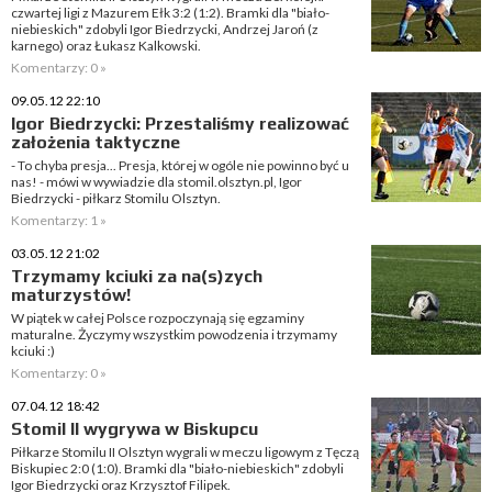
czwartej ligi z Mazurem Ełk 3:2 (1:2). Bramki dla "biało-
niebieskich" zdobyli Igor Biedrzycki, Andrzej Jaroń (z
karnego) oraz Łukasz Kalkowski.
Komentarzy: 0 »
09.05.12 22:10
Igor Biedrzycki: Przestaliśmy realizować
założenia taktyczne
- To chyba presja... Presja, której w ogóle nie powinno być u
nas! - mówi w wywiadzie dla stomil.olsztyn.pl, Igor
Biedrzycki - piłkarz Stomilu Olsztyn.
Komentarzy: 1 »
03.05.12 21:02
Trzymamy kciuki za na(s)zych
maturzystów!
W piątek w całej Polsce rozpoczynają się egzaminy
maturalne. Życzymy wszystkim powodzenia i trzymamy
kciuki :)
Komentarzy: 0 »
07.04.12 18:42
Stomil II wygrywa w Biskupcu
Piłkarze Stomilu II Olsztyn wygrali w meczu ligowym z Tęczą
Biskupiec 2:0 (1:0). Bramki dla "biało-niebieskich" zdobyli
Igor Biedrzycki oraz Krzysztof Filipek.