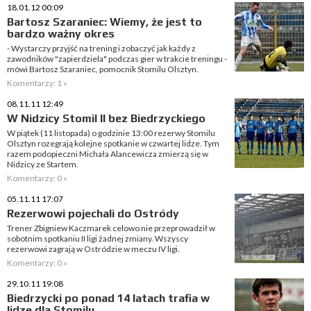
18.01.12 00:09
Bartosz Szaraniec: Wiemy, że jest to
bardzo ważny okres
- Wystarczy przyjść na trening i zobaczyć jak każdy z
zawodników "zapierdziela" podczas gier w trakcie treningu -
mówi Bartosz Szaraniec, pomocnik Stomilu Olsztyn.
Komentarzy: 1 »
08.11.11 12:49
W Nidzicy Stomil II bez Biedrzyckiego
W piątek (11 listopada) o godzinie 13:00 rezerwy Stomilu
Olsztyn rozegrają kolejne spotkanie w czwartej lidze. Tym
razem podopieczni Michała Alancewicza zmierzą się w
Nidzicy ze Startem.
Komentarzy: 0 »
05.11.11 17:07
Rezerwowi pojechali do Ostródy
Trener Zbigniew Kaczmarek celowo nie przeprowadził w
sobotnim spotkaniu II ligi żadnej zmiany. Wszyscy
rezerwowi zagrają w Ostródzie w meczu IV ligi.
Komentarzy: 0 »
29.10.11 19:08
Biedrzycki po ponad 14 latach trafia w
lidze dla Stomilu