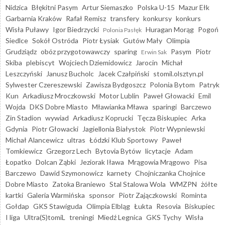
Nidzica
Błękitni Pasym
Artur Siemaszko
Polska U-15
Mazur Ełk
Garbarnia Kraków
Rafał Remisz
transfery
konkursy
konkurs
Wisła Puławy
Igor Biedrzycki
Huragan Morąg
Pogoń
Polonia Pasłęk
Siedlce
Sokół Ostróda
Piotr Łysiak
Gutów Mały
Olimpia
Grudziądz
obóz przygotowawczy
sparing
Pasym
Piotr
Erwin Sak
Skiba
plebiscyt
Wojciech Dziemidowicz
Jarocin
Michał
Leszczyński
Janusz Bucholc
Jacek Czałpiński
stomil.olsztyn.pl
Sylwester Czereszewski
Zawisza Bydgoszcz
Polonia Bytom
Patryk
Kun
Arkadiusz Mroczkowski
Motor Lublin
Paweł Głowacki
Emil
Wojda
DKS Dobre Miasto
Mławianka Mława
sparingi
Barczewo
Zin Stadion
wywiad
Arkadiusz Koprucki
Tęcza Biskupiec
Arka
Gdynia
Piotr Głowacki
Jagiellonia Białystok
Piotr Wypniewski
Michał Alancewicz
ultras
Łódzki Klub Sportowy
Paweł
Tomkiewicz
Grzegorz Lech
Bytovia Bytów
licytacje
Adam
Łopatko
Dolcan Ząbki
Jeziorak Iława
Mrągowia Mrągowo
Pisa
Barczewo
Dawid Szymonowicz
karnety
Chojniczanka Chojnice
Dobre Miasto
Zatoka Braniewo
Stal Stalowa Wola
WMZPN
żółte
kartki
Galeria Warmińska
sponsor
Piotr Zajączkowski
Rominta
Gołdap
GKS Stawiguda
Olimpia Elbląg
Łukta
Resovia
Biskupiec
I liga
Ultra(S)tomiL
treningi
Miedź Legnica
GKS Tychy
Wisła