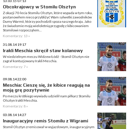
13.03.15 07:13
Obcokrajowcy w Stomilu Olsztyn
Z okazji 70-lecia Stomilu Olsztyn, które wypada w tym roku,
postanowiłem nieco przybliżyć Wam sylwetki zawodników
Dumy Warmii, którzy pochodzili spoza naszego kraju. Jako
że świadomie moją wieloletnią przygodę z kibicowaniem
Stomilowi rozpocząłem...
Komentarzy: 13 »
31.08.14 19:17
Irakli Meschia skręcił staw kolanowy
W niedzielnym meczu Widzew Łódź - Stomil Olsztyn nie
zagrał kontuzjowany Irakli Meschia.
Komentarzy: 7 »
09.08.14 22:00
Meschia: Cieszę się, że kibice reagują na
moją grę pozytywnie
Po meczu krótkiego wywiadu udzielił nam piłkarz Stomilu
Olsztyn Irakli Meschia.
Komentarzy: 8 »
03.08.14 14:27
Inauguracyjny remis Stomilu z Wigrami
Stomil Olsztyn zremisował w wyjazdowym, inauguracyjnym