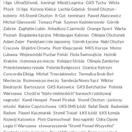
I liga
Ultra(S)tomiL
treningi
Miedź Legnica
GKS Tychy
Wisła
Płock
III liga
Korona Kielce
Lechia Gdańsk
Stomil Olsztyn -
kobiety
AS Stomil Olsztyn
R-Gol
terminarz
Paweł Alancewicz
Michał Glanowski
Tomasz Ptak
Szymon Kaźmierowski
Górnik
Zabrze
Zagłębie Lubin
Arkadiusz Czarnecki
Orange Sport
Warta
Poznań
Bogdanka Łęczna
Mindaugas Kalonas
Olimpia Olsztynek
Adam Zejer
Pamiętam i nie zapomnę
Górnik Łęczna
Naki Olsztyn
Cracovia
Błękitni Orneta
Piotr Klepczarek
MKS Korsze
Motor
Lubawa
Wojewódzki Puchar Polski
Flota Świnoujście
Hutnik
Kraków
rozmowa po meczu
Kolejarz Stróże
Olimpia Zambrów
Przedstawiamy rywala
Polonia Bydgoszcz
Granica Kętrzyn
Concordia Elbląg
Michał Trzeciakiewicz
Termalica Bruk-Bet
Nieciecza
Rozmowa po meczu
Sandecja Nowy Sącz
Wiktor
Biedrzycki
Bartoszyce
GKS Katowice
GKS Bełchatów
Polonia
Warszawa
Chodź w "biało-niebieskich" barwach i zdobywaj
nagrody!
Kamil Hempel
Paweł Piceluk
Stomil Olsztyn - juniorzy
młodsi
Raków Częstochowa
UKS SMS Łódź
Rafał Śledź
Radomiak
Radom
Paweł Kaczmarek
Stomil Travel
ŁKS Łódź
ŁKS Łomża
Rozwój Katowice
Piotr Darmochwał
Bez napinki
Odra Opole
Legia II Warszawa
stowarzyszenie "Stomil Ponad Wszystko"