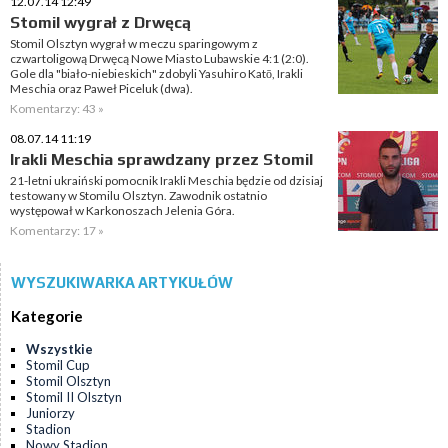
12.07.14 12:49
Stomil wygrał z Drwęcą
Stomil Olsztyn wygrał w meczu sparingowym z
czwartoligową Drwęcą Nowe Miasto Lubawskie 4:1 (2:0).
Gole dla "biało-niebieskich" zdobyli Yasuhiro Katō, Irakli
Meschia oraz Paweł Piceluk (dwa).
Komentarzy: 43 »
08.07.14 11:19
Irakli Meschia sprawdzany przez Stomil
21-letni ukraiński pomocnik Irakli Meschia będzie od dzisiaj
testowany w Stomilu Olsztyn. Zawodnik ostatnio
występował w Karkonoszach Jelenia Góra.
Komentarzy: 17 »
WYSZUKIWARKA ARTYKUŁÓW
Kategorie
Wszystkie
Stomil Cup
Stomil Olsztyn
Stomil II Olsztyn
Juniorzy
Stadion
Nowy Stadion