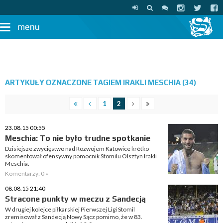
menu
ARTYKUŁY OZNACZONE TAGIEM IRAKLI MESCHIA (34)
1
2
23.08.15 00:55
Meschia: To nie było trudne spotkanie
Dzisiejsze zwycięstwo nad Rozwojem Katowice krótko
skomentował ofensywny pomocnik Stomilu Olsztyn Irakli
Meschia.
Komentarzy: 0 »
08.08.15 21:40
Stracone punkty w meczu z Sandecją
W drugiej kolejce piłkarskiej Pierwszej Ligi Stomil
zremisował z Sandecją Nowy Sącz pomimo, że w 83.