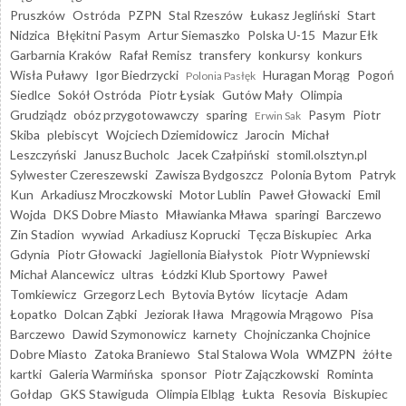
Pruszków
Ostróda
PZPN
Stal Rzeszów
Łukasz Jegliński
Start
Nidzica
Błękitni Pasym
Artur Siemaszko
Polska U-15
Mazur Ełk
Garbarnia Kraków
Rafał Remisz
transfery
konkursy
konkurs
Wisła Puławy
Igor Biedrzycki
Huragan Morąg
Pogoń
Polonia Pasłęk
Siedlce
Sokół Ostróda
Piotr Łysiak
Gutów Mały
Olimpia
Grudziądz
obóz przygotowawczy
sparing
Pasym
Piotr
Erwin Sak
Skiba
plebiscyt
Wojciech Dziemidowicz
Jarocin
Michał
Leszczyński
Janusz Bucholc
Jacek Czałpiński
stomil.olsztyn.pl
Sylwester Czereszewski
Zawisza Bydgoszcz
Polonia Bytom
Patryk
Kun
Arkadiusz Mroczkowski
Motor Lublin
Paweł Głowacki
Emil
Wojda
DKS Dobre Miasto
Mławianka Mława
sparingi
Barczewo
Zin Stadion
wywiad
Arkadiusz Koprucki
Tęcza Biskupiec
Arka
Gdynia
Piotr Głowacki
Jagiellonia Białystok
Piotr Wypniewski
Michał Alancewicz
ultras
Łódzki Klub Sportowy
Paweł
Tomkiewicz
Grzegorz Lech
Bytovia Bytów
licytacje
Adam
Łopatko
Dolcan Ząbki
Jeziorak Iława
Mrągowia Mrągowo
Pisa
Barczewo
Dawid Szymonowicz
karnety
Chojniczanka Chojnice
Dobre Miasto
Zatoka Braniewo
Stal Stalowa Wola
WMZPN
żółte
kartki
Galeria Warmińska
sponsor
Piotr Zajączkowski
Rominta
Gołdap
GKS Stawiguda
Olimpia Elbląg
Łukta
Resovia
Biskupiec