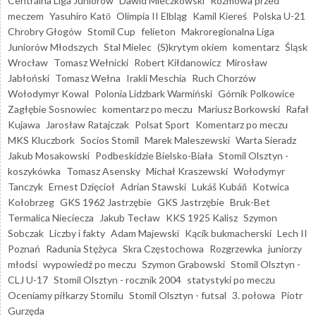
Centralna Liga Juniorów
Dawid Mieczkowski
Rozmowa przed
meczem
Yasuhiro Katō
Olimpia II Elbląg
Kamil Kiereś
Polska U-21
Chrobry Głogów
Stomil Cup
felieton
Makroregionalna Liga
Juniorów Młodszych
Stal Mielec
(S)krytym okiem
komentarz
Śląsk
Wrocław
Tomasz Wełnicki
Robert Kiłdanowicz
Mirosław
Jabłoński
Tomasz Wełna
Irakli Meschia
Ruch Chorzów
Wołodymyr Kowal
Polonia Lidzbark Warmiński
Górnik Polkowice
Zagłębie Sosnowiec
komentarz po meczu
Mariusz Borkowski
Rafał
Kujawa
Jarosław Ratajczak
Polsat Sport
Komentarz po meczu
MKS Kluczbork
Socios Stomil
Marek Maleszewski
Warta Sieradz
Jakub Mosakowski
Podbeskidzie Bielsko-Biała
Stomil Olsztyn -
koszykówka
Tomasz Asensky
Michał Kraszewski
Wołodymyr
Tanczyk
Ernest Dzięcioł
Adrian Stawski
Lukáš Kubáň
Kotwica
Kołobrzeg
GKS 1962 Jastrzębie
GKS Jastrzębie
Bruk-Bet
Termalica Nieciecza
Jakub Tecław
KKS 1925 Kalisz
Szymon
Sobczak
Liczby i fakty
Adam Majewski
Kącik bukmacherski
Lech II
Poznań
Radunia Stężyca
Skra Częstochowa
Rozgrzewka
juniorzy
młodsi
wypowiedź po meczu
Szymon Grabowski
Stomil Olsztyn -
CLJ U-17
Stomil Olsztyn - rocznik 2004
statystyki po meczu
Oceniamy piłkarzy Stomilu
Stomil Olsztyn - futsal
3. połowa
Piotr
Gurzęda