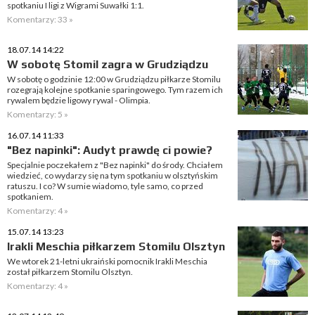
spotkaniu I ligi z Wigrami Suwałki 1:1.
Komentarzy: 33 »
18.07.14 14:22
W sobotę Stomil zagra w Grudziądzu
W sobotę o godzinie 12:00 w Grudziądzu piłkarze Stomilu
rozegrają kolejne spotkanie sparingowego. Tym razem ich
rywalem będzie ligowy rywal - Olimpia.
Komentarzy: 5 »
16.07.14 11:33
"Bez napinki": Audyt prawdę ci powie?
Specjalnie poczekałem z "Bez napinki" do środy. Chciałem
wiedzieć, co wydarzy się na tym spotkaniu w olsztyńskim
ratuszu. I co? W sumie wiadomo, tyle samo, co przed
spotkaniem.
Komentarzy: 4 »
15.07.14 13:23
Irakli Meschia piłkarzem Stomilu Olsztyn
We wtorek 21-letni ukraiński pomocnik Irakli Meschia
został piłkarzem Stomilu Olsztyn.
Komentarzy: 4 »