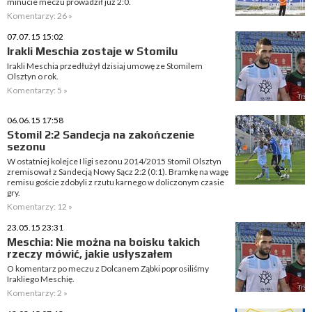
minucie meczu prowadził już 2:0.
Komentarzy: 26 »
07.07.15 15:02
Irakli Meschia zostaje w Stomilu
Irakli Meschia przedłużył dzisiaj umowę ze Stomilem
Olsztyn o rok.
Komentarzy: 5 »
06.06.15 17:58
Stomil 2:2 Sandecja na zakończenie
sezonu
W ostatniej kolejce I ligi sezonu 2014/2015 Stomil Olsztyn
zremisował z Sandecją Nowy Sącz 2:2 (0:1). Bramkę na wagę
remisu goście zdobyli z rzutu karnego w doliczonym czasie
gry.
Komentarzy: 12 »
23.05.15 23:31
Meschia: Nie można na boisku takich
rzeczy mówić, jakie usłyszałem
O komentarz po meczu z Dolcanem Ząbki poprosiliśmy
Irakliego Meschię.
Komentarzy: 2 »