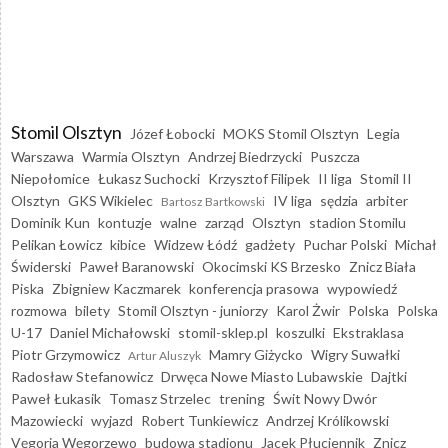
Stomil Olsztyn
Józef Łobocki
MOKS Stomil Olsztyn
Legia
Warszawa
Warmia Olsztyn
Andrzej Biedrzycki
Puszcza
Niepołomice
Łukasz Suchocki
Krzysztof Filipek
II liga
Stomil II
Olsztyn
GKS Wikielec
IV liga
sędzia
arbiter
Bartosz Bartkowski
Dominik Kun
kontuzje
walne
zarząd
Olsztyn
stadion Stomilu
Pelikan Łowicz
kibice
Widzew Łódź
gadżety
Puchar Polski
Michał
Świderski
Paweł Baranowski
Okocimski KS Brzesko
Znicz Biała
Piska
Zbigniew Kaczmarek
konferencja prasowa
wypowiedź
rozmowa
bilety
Stomil Olsztyn - juniorzy
Karol Żwir
Polska
Polska
U-17
Daniel Michałowski
stomil-sklep.pl
koszulki
Ekstraklasa
Piotr Grzymowicz
Mamry Giżycko
Wigry Suwałki
Artur Aluszyk
Radosław Stefanowicz
Drwęca Nowe Miasto Lubawskie
Dajtki
Paweł Łukasik
Tomasz Strzelec
trening
Świt Nowy Dwór
Mazowiecki
wyjazd
Robert Tunkiewicz
Andrzej Królikowski
Vęgoria Węgorzewo
budowa stadionu
Jacek Płuciennik
Znicz