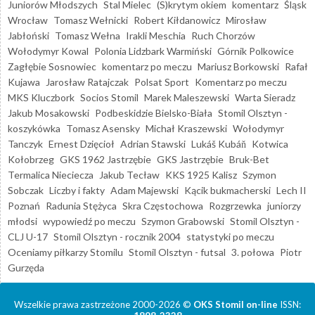
Juniorów Młodszych
Stal Mielec
(S)krytym okiem
komentarz
Śląsk
Wrocław
Tomasz Wełnicki
Robert Kiłdanowicz
Mirosław
Jabłoński
Tomasz Wełna
Irakli Meschia
Ruch Chorzów
Wołodymyr Kowal
Polonia Lidzbark Warmiński
Górnik Polkowice
Zagłębie Sosnowiec
komentarz po meczu
Mariusz Borkowski
Rafał
Kujawa
Jarosław Ratajczak
Polsat Sport
Komentarz po meczu
MKS Kluczbork
Socios Stomil
Marek Maleszewski
Warta Sieradz
Jakub Mosakowski
Podbeskidzie Bielsko-Biała
Stomil Olsztyn -
koszykówka
Tomasz Asensky
Michał Kraszewski
Wołodymyr
Tanczyk
Ernest Dzięcioł
Adrian Stawski
Lukáš Kubáň
Kotwica
Kołobrzeg
GKS 1962 Jastrzębie
GKS Jastrzębie
Bruk-Bet
Termalica Nieciecza
Jakub Tecław
KKS 1925 Kalisz
Szymon
Sobczak
Liczby i fakty
Adam Majewski
Kącik bukmacherski
Lech II
Poznań
Radunia Stężyca
Skra Częstochowa
Rozgrzewka
juniorzy
młodsi
wypowiedź po meczu
Szymon Grabowski
Stomil Olsztyn -
CLJ U-17
Stomil Olsztyn - rocznik 2004
statystyki po meczu
Oceniamy piłkarzy Stomilu
Stomil Olsztyn - futsal
3. połowa
Piotr
Gurzęda
Wszelkie prawa zastrzeżone 2000-2026 ©
OKS Stomil on-line
ISSN: