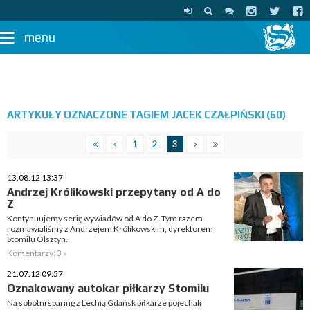
menu
ARTYKUŁY OZNACZONE TAGIEM JACEK CZAŁPIŃSKI (60)
1
2
3
13.08.12 13:37
Andrzej Królikowski przepytany od A do
Z
Kontynuujemy serię wywiadów od A do Z. Tym razem
rozmawialiśmy z Andrzejem Królikowskim, dyrektorem
Stomilu Olsztyn.
Komentarzy: 3 »
21.07.12 09:57
Oznakowany autokar piłkarzy Stomilu
Na sobotni sparing z Lechią Gdańsk piłkarze pojechali