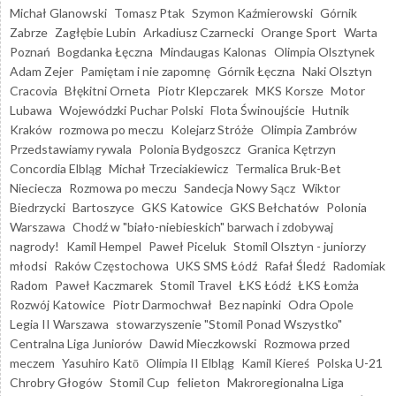
Michał Glanowski
Tomasz Ptak
Szymon Kaźmierowski
Górnik
Zabrze
Zagłębie Lubin
Arkadiusz Czarnecki
Orange Sport
Warta
Poznań
Bogdanka Łęczna
Mindaugas Kalonas
Olimpia Olsztynek
Adam Zejer
Pamiętam i nie zapomnę
Górnik Łęczna
Naki Olsztyn
Cracovia
Błękitni Orneta
Piotr Klepczarek
MKS Korsze
Motor
Lubawa
Wojewódzki Puchar Polski
Flota Świnoujście
Hutnik
Kraków
rozmowa po meczu
Kolejarz Stróże
Olimpia Zambrów
Przedstawiamy rywala
Polonia Bydgoszcz
Granica Kętrzyn
Concordia Elbląg
Michał Trzeciakiewicz
Termalica Bruk-Bet
Nieciecza
Rozmowa po meczu
Sandecja Nowy Sącz
Wiktor
Biedrzycki
Bartoszyce
GKS Katowice
GKS Bełchatów
Polonia
Warszawa
Chodź w "biało-niebieskich" barwach i zdobywaj
nagrody!
Kamil Hempel
Paweł Piceluk
Stomil Olsztyn - juniorzy
młodsi
Raków Częstochowa
UKS SMS Łódź
Rafał Śledź
Radomiak
Radom
Paweł Kaczmarek
Stomil Travel
ŁKS Łódź
ŁKS Łomża
Rozwój Katowice
Piotr Darmochwał
Bez napinki
Odra Opole
Legia II Warszawa
stowarzyszenie "Stomil Ponad Wszystko"
Centralna Liga Juniorów
Dawid Mieczkowski
Rozmowa przed
meczem
Yasuhiro Katō
Olimpia II Elbląg
Kamil Kiereś
Polska U-21
Chrobry Głogów
Stomil Cup
felieton
Makroregionalna Liga