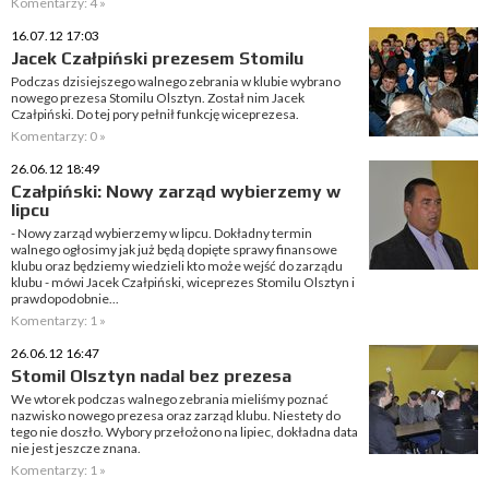
Komentarzy: 4 »
16.07.12 17:03
Jacek Czałpiński prezesem Stomilu
Podczas dzisiejszego walnego zebrania w klubie wybrano
nowego prezesa Stomilu Olsztyn. Został nim Jacek
Czałpiński. Do tej pory pełnił funkcję wiceprezesa.
Komentarzy: 0 »
26.06.12 18:49
Czałpiński: Nowy zarząd wybierzemy w
lipcu
- Nowy zarząd wybierzemy w lipcu. Dokładny termin
walnego ogłosimy jak już będą dopięte sprawy finansowe
klubu oraz będziemy wiedzieli kto może wejść do zarządu
klubu - mówi Jacek Czałpiński, wiceprezes Stomilu Olsztyn i
prawdopodobnie...
Komentarzy: 1 »
26.06.12 16:47
Stomil Olsztyn nadal bez prezesa
We wtorek podczas walnego zebrania mieliśmy poznać
nazwisko nowego prezesa oraz zarząd klubu. Niestety do
tego nie doszło. Wybory przełożono na lipiec, dokładna data
nie jest jeszcze znana.
Komentarzy: 1 »