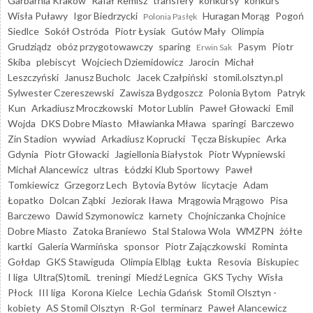
Garbarnia Kraków
Rafał Remisz
transfery
konkursy
konkurs
Wisła Puławy
Igor Biedrzycki
Huragan Morąg
Pogoń
Polonia Pasłęk
Siedlce
Sokół Ostróda
Piotr Łysiak
Gutów Mały
Olimpia
Grudziądz
obóz przygotowawczy
sparing
Pasym
Piotr
Erwin Sak
Skiba
plebiscyt
Wojciech Dziemidowicz
Jarocin
Michał
Leszczyński
Janusz Bucholc
Jacek Czałpiński
stomil.olsztyn.pl
Sylwester Czereszewski
Zawisza Bydgoszcz
Polonia Bytom
Patryk
Kun
Arkadiusz Mroczkowski
Motor Lublin
Paweł Głowacki
Emil
Wojda
DKS Dobre Miasto
Mławianka Mława
sparingi
Barczewo
Zin Stadion
wywiad
Arkadiusz Koprucki
Tęcza Biskupiec
Arka
Gdynia
Piotr Głowacki
Jagiellonia Białystok
Piotr Wypniewski
Michał Alancewicz
ultras
Łódzki Klub Sportowy
Paweł
Tomkiewicz
Grzegorz Lech
Bytovia Bytów
licytacje
Adam
Łopatko
Dolcan Ząbki
Jeziorak Iława
Mrągowia Mrągowo
Pisa
Barczewo
Dawid Szymonowicz
karnety
Chojniczanka Chojnice
Dobre Miasto
Zatoka Braniewo
Stal Stalowa Wola
WMZPN
żółte
kartki
Galeria Warmińska
sponsor
Piotr Zajączkowski
Rominta
Gołdap
GKS Stawiguda
Olimpia Elbląg
Łukta
Resovia
Biskupiec
I liga
Ultra(S)tomiL
treningi
Miedź Legnica
GKS Tychy
Wisła
Płock
III liga
Korona Kielce
Lechia Gdańsk
Stomil Olsztyn -
kobiety
AS Stomil Olsztyn
R-Gol
terminarz
Paweł Alancewicz