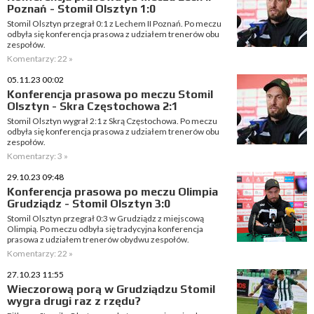
Poznań - Stomil Olsztyn 1:0
Stomil Olsztyn przegrał 0:1 z Lechem II Poznań. Po meczu
odbyła się konferencja prasowa z udziałem trenerów obu
zespołów.
Komentarzy: 22 »
05.11.23 00:02
Konferencja prasowa po meczu Stomil
Olsztyn - Skra Częstochowa 2:1
Stomil Olsztyn wygrał 2:1 z Skrą Częstochowa. Po meczu
odbyła się konferencja prasowa z udziałem trenerów obu
zespołów.
Komentarzy: 3 »
29.10.23 09:48
Konferencja prasowa po meczu Olimpia
Grudziądz - Stomil Olsztyn 3:0
Stomil Olsztyn przegrał 0:3 w Grudziądz z miejscową
Olimpią. Po meczu odbyła się tradycyjna konferencja
prasowa z udziałem trenerów obydwu zespołów.
Komentarzy: 22 »
27.10.23 11:55
Wieczorową porą w Grudziądzu Stomil
wygra drugi raz z rzędu?