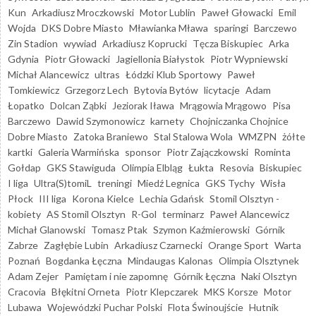
Kun
Arkadiusz Mroczkowski
Motor Lublin
Paweł Głowacki
Emil
Wojda
DKS Dobre Miasto
Mławianka Mława
sparingi
Barczewo
Zin Stadion
wywiad
Arkadiusz Koprucki
Tęcza Biskupiec
Arka
Gdynia
Piotr Głowacki
Jagiellonia Białystok
Piotr Wypniewski
Michał Alancewicz
ultras
Łódzki Klub Sportowy
Paweł
Tomkiewicz
Grzegorz Lech
Bytovia Bytów
licytacje
Adam
Łopatko
Dolcan Ząbki
Jeziorak Iława
Mrągowia Mrągowo
Pisa
Barczewo
Dawid Szymonowicz
karnety
Chojniczanka Chojnice
Dobre Miasto
Zatoka Braniewo
Stal Stalowa Wola
WMZPN
żółte
kartki
Galeria Warmińska
sponsor
Piotr Zajączkowski
Rominta
Gołdap
GKS Stawiguda
Olimpia Elbląg
Łukta
Resovia
Biskupiec
I liga
Ultra(S)tomiL
treningi
Miedź Legnica
GKS Tychy
Wisła
Płock
III liga
Korona Kielce
Lechia Gdańsk
Stomil Olsztyn -
kobiety
AS Stomil Olsztyn
R-Gol
terminarz
Paweł Alancewicz
Michał Glanowski
Tomasz Ptak
Szymon Kaźmierowski
Górnik
Zabrze
Zagłębie Lubin
Arkadiusz Czarnecki
Orange Sport
Warta
Poznań
Bogdanka Łęczna
Mindaugas Kalonas
Olimpia Olsztynek
Adam Zejer
Pamiętam i nie zapomnę
Górnik Łęczna
Naki Olsztyn
Cracovia
Błękitni Orneta
Piotr Klepczarek
MKS Korsze
Motor
Lubawa
Wojewódzki Puchar Polski
Flota Świnoujście
Hutnik