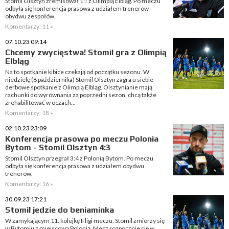
Stomil Olsztyn zremisował 1:! z Olimpią Elbląg. Po meczu
odbyła się konferencja prasowa z udziałem trenerów
obydwu zespołów.
Komentarzy: 11 »
07.10.23 09:14
Chcemy zwycięstwa! Stomil gra z Olimpią
Elbląg
Na to spotkanie kibice czekają od początku sezonu. W
niedzielę (8 października) Stomil Olsztyn zagra u siebie
derbowe spotkanie z Olimpią Elbląg. Olsztynianie mają
rachunki do wyrównania za poprzedni sezon, chcą także
zrehabilitować w oczach...
Komentarzy: 18 »
02.10.23 23:09
Konferencja prasowa po meczu Polonia
Bytom - Stomil Olsztyn 4:3
Stomil Olsztyn przegrał 3:4 z Polonią Bytom. Po meczu
odbyła się konferencja prasowa z udziałem obydwu
trenerów.
Komentarzy: 16 »
30.09.23 17:21
Stomil jedzie do beniaminka
W zamykającym 11. kolejkę II ligi meczu, Stomil zmierzy się
w Bytomiu z miejscową Polonią. Mecz rozpocznie się w