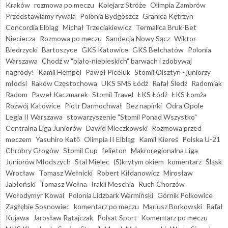
Kraków
rozmowa po meczu
Kolejarz Stróże
Olimpia Zambrów
Przedstawiamy rywala
Polonia Bydgoszcz
Granica Kętrzyn
Concordia Elbląg
Michał Trzeciakiewicz
Termalica Bruk-Bet
Nieciecza
Rozmowa po meczu
Sandecja Nowy Sącz
Wiktor
Biedrzycki
Bartoszyce
GKS Katowice
GKS Bełchatów
Polonia
Warszawa
Chodź w "biało-niebieskich" barwach i zdobywaj
nagrody!
Kamil Hempel
Paweł Piceluk
Stomil Olsztyn - juniorzy
młodsi
Raków Częstochowa
UKS SMS Łódź
Rafał Śledź
Radomiak
Radom
Paweł Kaczmarek
Stomil Travel
ŁKS Łódź
ŁKS Łomża
Rozwój Katowice
Piotr Darmochwał
Bez napinki
Odra Opole
Legia II Warszawa
stowarzyszenie "Stomil Ponad Wszystko"
Centralna Liga Juniorów
Dawid Mieczkowski
Rozmowa przed
meczem
Yasuhiro Katō
Olimpia II Elbląg
Kamil Kiereś
Polska U-21
Chrobry Głogów
Stomil Cup
felieton
Makroregionalna Liga
Juniorów Młodszych
Stal Mielec
(S)krytym okiem
komentarz
Śląsk
Wrocław
Tomasz Wełnicki
Robert Kiłdanowicz
Mirosław
Jabłoński
Tomasz Wełna
Irakli Meschia
Ruch Chorzów
Wołodymyr Kowal
Polonia Lidzbark Warmiński
Górnik Polkowice
Zagłębie Sosnowiec
komentarz po meczu
Mariusz Borkowski
Rafał
Kujawa
Jarosław Ratajczak
Polsat Sport
Komentarz po meczu