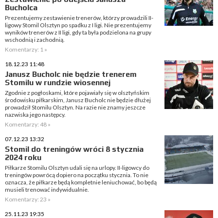
Bucholca
Prezentujemy zestawienie trenerów, którzy prowadzili II-
ligowy Stomil Olsztyn po spadku z I ligi. Nie prezentujemy
wyników trenerów z II ligi, gdy ta była podzielona na grupy
wschodnią i zachodnią.
Komentarzy: 1 »
18.12.23 11:48
Janusz Bucholc nie będzie trenerem
Stomilu w rundzie wiosennej
Zgodnie z pogłoskami, które pojawiały się w olsztyńskim
środowisku piłkarskim, Janusz Bucholc nie będzie dłużej
prowadził Stomilu Olsztyn. Na razie nie znamy jeszcze
nazwiska jego następcy.
Komentarzy: 48 »
07.12.23 13:32
Stomil do treningów wróci 8 stycznia
2024 roku
Piłkarze Stomilu Olsztyn udali się na urlopy. II-ligowcy do
treningów powrócą dopiero na początku stycznia. To nie
oznacza, że piłkarze będą kompletnie leniuchować, bo będą
musieli trenować indywidualnie.
Komentarzy: 23 »
25.11.23 19:35