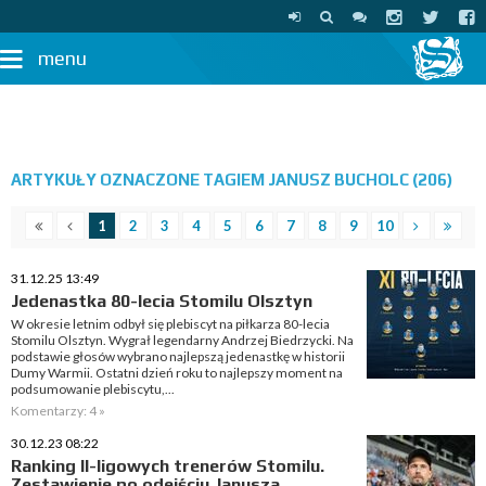
menu
ARTYKUŁY OZNACZONE TAGIEM JANUSZ BUCHOLC (206)
1
2
3
4
5
6
7
8
9
10
31.12.25 13:49
Jedenastka 80-lecia Stomilu Olsztyn
W okresie letnim odbył się plebiscyt na piłkarza 80-lecia
Stomilu Olsztyn. Wygrał legendarny Andrzej Biedrzycki. Na
podstawie głosów wybrano najlepszą jedenastkę w historii
Dumy Warmii. Ostatni dzień roku to najlepszy moment na
podsumowanie plebiscytu,...
Komentarzy: 4 »
30.12.23 08:22
Ranking II-ligowych trenerów Stomilu.
Zestawienie po odejściu Janusza