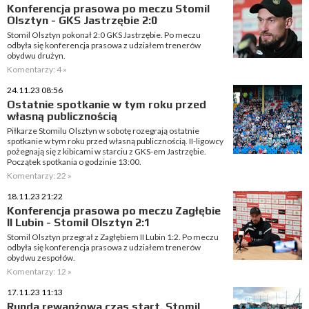
Konferencja prasowa po meczu Stomil
Olsztyn - GKS Jastrzębie 2:0
Stomil Olsztyn pokonał 2:0 GKS Jastrzębie. Po meczu
odbyła się konferencja prasowa z udziałem trenerów
obydwu drużyn.
Komentarzy: 4 »
24.11.23 08:56
Ostatnie spotkanie w tym roku przed
własną publicznością
Piłkarze Stomilu Olsztyn w sobotę rozegrają ostatnie
spotkanie w tym roku przed własną publicznością. II-ligowcy
pożegnają się z kibicami w starciu z GKS-em Jastrzębie.
Początek spotkania o godzinie 13:00.
Komentarzy: 22 »
18.11.23 21:22
Konferencja prasowa po meczu Zagłębie
II Lubin - Stomil Olsztyn 2:1
Stomil Olsztyn przegrał z Zagłębiem II Lubin 1:2. Po meczu
odbyła się konferencja prasowa z udziałem trenerów
obydwu zespołów.
Komentarzy: 12 »
17.11.23 11:13
Runda rewanżowa czas start. Stomil