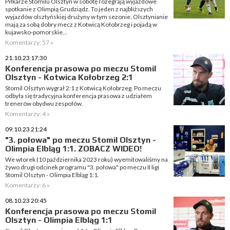
Piłkarze Stomilu Olsztyn w sobotę rozegrają wyjazdowe
spotkanie z Olimpią Grudziądz. To jeden z najbliższych
wyjazdów olsztyńskiej drużyny w tym sezonie. Olsztynianie
mają za sobą dobry mecz z Kotwicą Kołobrzeg i pojadą w
kujawsko-pomorskie...
Komentarzy: 57 »
21.10.23 17:30
Konferencja prasowa po meczu Stomil
Olsztyn - Kotwica Kołobrzeg 2:1
Stomil Olsztyn wygrał 2:1 z Kotwicą Kołobrzeg. Po meczu
odbyła się tradycyjna konferencja prasowa z udziałem
trenerów obydwu zespołów.
Komentarzy: 4 »
09.10.23 21:24
"3. połowa" po meczu Stomil Olsztyn -
Olimpia Elbląg 1:1. ZOBACZ WIDEO!
We wtorek (10 października 2023 roku) wyemitowaliśmy na
żywo drugi odcinek programu "3. połowa" po meczu II ligi
Stomil Olsztyn - Olimpia Elbląg 1:1.
Komentarzy: 6 »
08.10.23 20:45
Konferencja prasowa po meczu Stomil
Olsztyn - Olimpia Elbląg 1:1