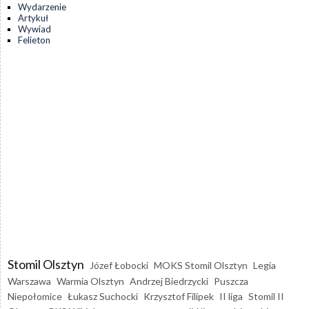
Wydarzenie
Artykuł
Wywiad
Felieton
Stomil Olsztyn
Józef Łobocki
MOKS Stomil Olsztyn
Legia
Warszawa
Warmia Olsztyn
Andrzej Biedrzycki
Puszcza
Niepołomice
Łukasz Suchocki
Krzysztof Filipek
II liga
Stomil II