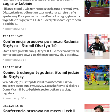
zagra w Lubinie
Piłkarze Stomilu Olsztyn rozpoczynają rundę rewanżową.
Olsztynianie na półmetku rozgrywek znaleźli się strefie
spadkowej. Podopieczni Janusza Bucholca zagrają teraz na
wyjeździe z Zagłębiem II Lubin. Początek sobotniego meczu
o godzinie...
Komentarzy: 73 »
12.11.23 18:02
Konferencja prasowa po meczu Radunia
Stężyca - Stomil Olsztyn 1:0
Stomil przegrał z Radunią Stężyca 0:1. Po meczu odbyła się
konferencja prasowa z udziałem trenerów obu zespołów.
Komentarzy: 21 »
11.11.23 09:41
Koniec trudnego tygodnia. Stomil jedzie
do Stężycy
W niedzielę (12. listopada 2023 roku) Stomil Olsztyn
zmierzy się z Radunią w Stężycy. Mecz kończy ciężki okres
Dumy Warmii, bo to będzie trzecie spotkanie w ciągu
tygodnia.
Komentarzy: 50 »
08.11.23 16:48
Konferencja prasowa po meczu Lech II