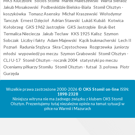
MKS Kluczbork
Socios Stomil
Marek Maleszewski
Warta Sieradz
Jakub Mosakowski
Podbeskidzie Bielsko-Biała
Stomil Olsztyn -
koszykówka
Tomasz Asensky
Michał Kraszewski
Wołodymyr
Tanczyk
Ernest Dzięcioł
Adrian Stawski
Lukáš Kubáň
Kotwica
Kołobrzeg
GKS 1962 Jastrzębie
GKS Jastrzębie
Bruk-Bet
Termalica Nieciecza
Jakub Tecław
KKS 1925 Kalisz
Szymon
Sobczak
Liczby i fakty
Adam Majewski
Kącik bukmacherski
Lech II
Poznań
Radunia Stężyca
Skra Częstochowa
Rozgrzewka
juniorzy
młodsi
wypowiedź po meczu
Szymon Grabowski
Stomil Olsztyn -
CLJ U-17
Stomil Olsztyn - rocznik 2004
statystyki po meczu
Oceniamy piłkarzy Stomilu
Stomil Olsztyn - futsal
3. połowa
Piotr
Gurzęda
Wszelkie prawa zastrzeżone 2000-2026 ©
OKS Stomil on-line
ISSN:
1898-2328
Niniejsza witryna nie ma żadnego związku z klubem OKS Stomil
Olsztyn. Prezentujemy tutaj niezależne opinie na temat sytuacji w
piłce na Warmii i Mazurach