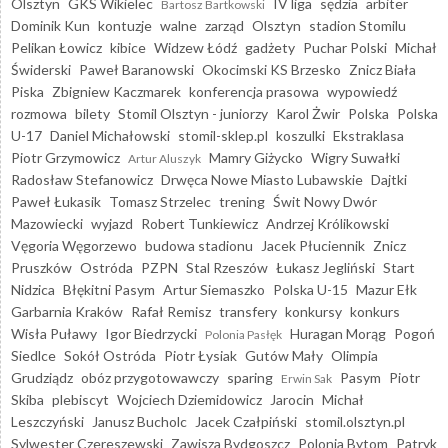
Olsztyn
GKS Wikielec
IV liga
sędzia
arbiter
Bartosz Bartkowski
Dominik Kun
kontuzje
walne
zarząd
Olsztyn
stadion Stomilu
Pelikan Łowicz
kibice
Widzew Łódź
gadżety
Puchar Polski
Michał
Świderski
Paweł Baranowski
Okocimski KS Brzesko
Znicz Biała
Piska
Zbigniew Kaczmarek
konferencja prasowa
wypowiedź
rozmowa
bilety
Stomil Olsztyn - juniorzy
Karol Żwir
Polska
Polska
U-17
Daniel Michałowski
stomil-sklep.pl
koszulki
Ekstraklasa
Piotr Grzymowicz
Mamry Giżycko
Wigry Suwałki
Artur Aluszyk
Radosław Stefanowicz
Drwęca Nowe Miasto Lubawskie
Dajtki
Paweł Łukasik
Tomasz Strzelec
trening
Świt Nowy Dwór
Mazowiecki
wyjazd
Robert Tunkiewicz
Andrzej Królikowski
Vęgoria Węgorzewo
budowa stadionu
Jacek Płuciennik
Znicz
Pruszków
Ostróda
PZPN
Stal Rzeszów
Łukasz Jegliński
Start
Nidzica
Błękitni Pasym
Artur Siemaszko
Polska U-15
Mazur Ełk
Garbarnia Kraków
Rafał Remisz
transfery
konkursy
konkurs
Wisła Puławy
Igor Biedrzycki
Huragan Morąg
Pogoń
Polonia Pasłęk
Siedlce
Sokół Ostróda
Piotr Łysiak
Gutów Mały
Olimpia
Grudziądz
obóz przygotowawczy
sparing
Pasym
Piotr
Erwin Sak
Skiba
plebiscyt
Wojciech Dziemidowicz
Jarocin
Michał
Leszczyński
Janusz Bucholc
Jacek Czałpiński
stomil.olsztyn.pl
Sylwester Czereszewski
Zawisza Bydgoszcz
Polonia Bytom
Patryk