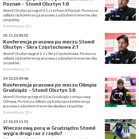
Poznań - Stomil Olsztyn 1:0
Stomil Olsztyn przegrał 0:1 z Lechem II Poznań. Po meczu
odbyła się konferencja prasowa z udziałem trenerów obu
zespołów.
Komentarzy: 22 »
05.11.23 00:02
Konferencja prasowa po meczu Stomil
Olsztyn - Skra Częstochowa 2:1
Stomil Olsztyn wygrał 2:1 z Skrą Częstochowa. Po meczu
odbyła się konferencja prasowa z udziałem trenerów obu
zespołów.
Komentarzy: 3 »
29.10.23 09:48
Konferencja prasowa po meczu Olimpia
Grudziądz - Stomil Olsztyn 3:0
Stomil Olsztyn przegrał 0:3 w Grudziądz z miejscową
Olimpią. Po meczu odbyła się tradycyjna konferencja
prasowa z udziałem trenerów obydwu zespołów.
Komentarzy: 22 »
27.10.23 11:55
Wieczorową porą w Grudziądzu Stomil
wygra drugi raz z rzędu?