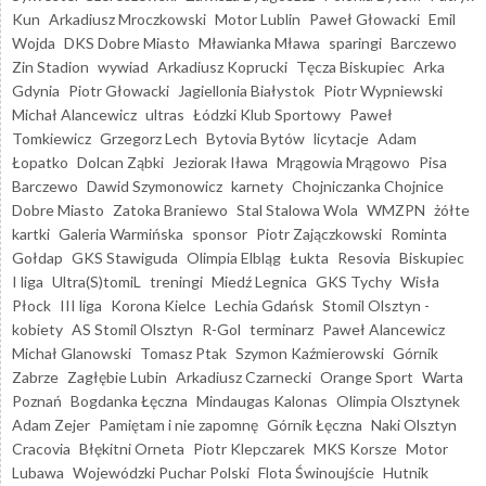
Kun
Arkadiusz Mroczkowski
Motor Lublin
Paweł Głowacki
Emil
Wojda
DKS Dobre Miasto
Mławianka Mława
sparingi
Barczewo
Zin Stadion
wywiad
Arkadiusz Koprucki
Tęcza Biskupiec
Arka
Gdynia
Piotr Głowacki
Jagiellonia Białystok
Piotr Wypniewski
Michał Alancewicz
ultras
Łódzki Klub Sportowy
Paweł
Tomkiewicz
Grzegorz Lech
Bytovia Bytów
licytacje
Adam
Łopatko
Dolcan Ząbki
Jeziorak Iława
Mrągowia Mrągowo
Pisa
Barczewo
Dawid Szymonowicz
karnety
Chojniczanka Chojnice
Dobre Miasto
Zatoka Braniewo
Stal Stalowa Wola
WMZPN
żółte
kartki
Galeria Warmińska
sponsor
Piotr Zajączkowski
Rominta
Gołdap
GKS Stawiguda
Olimpia Elbląg
Łukta
Resovia
Biskupiec
I liga
Ultra(S)tomiL
treningi
Miedź Legnica
GKS Tychy
Wisła
Płock
III liga
Korona Kielce
Lechia Gdańsk
Stomil Olsztyn -
kobiety
AS Stomil Olsztyn
R-Gol
terminarz
Paweł Alancewicz
Michał Glanowski
Tomasz Ptak
Szymon Kaźmierowski
Górnik
Zabrze
Zagłębie Lubin
Arkadiusz Czarnecki
Orange Sport
Warta
Poznań
Bogdanka Łęczna
Mindaugas Kalonas
Olimpia Olsztynek
Adam Zejer
Pamiętam i nie zapomnę
Górnik Łęczna
Naki Olsztyn
Cracovia
Błękitni Orneta
Piotr Klepczarek
MKS Korsze
Motor
Lubawa
Wojewódzki Puchar Polski
Flota Świnoujście
Hutnik