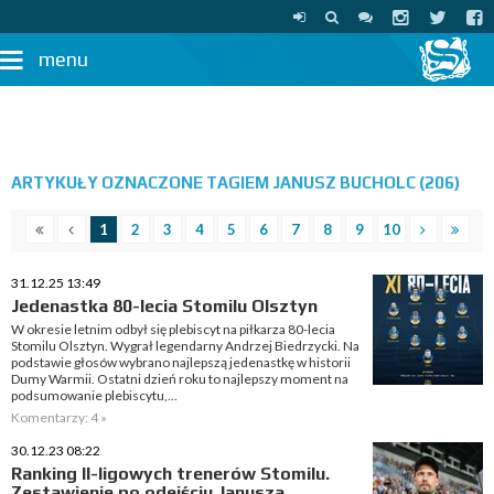
menu
ARTYKUŁY OZNACZONE TAGIEM JANUSZ BUCHOLC (206)
1
2
3
4
5
6
7
8
9
10
31.12.25 13:49
Jedenastka 80-lecia Stomilu Olsztyn
W okresie letnim odbył się plebiscyt na piłkarza 80-lecia
Stomilu Olsztyn. Wygrał legendarny Andrzej Biedrzycki. Na
podstawie głosów wybrano najlepszą jedenastkę w historii
Dumy Warmii. Ostatni dzień roku to najlepszy moment na
podsumowanie plebiscytu,...
Komentarzy: 4 »
30.12.23 08:22
Ranking II-ligowych trenerów Stomilu.
Zestawienie po odejściu Janusza