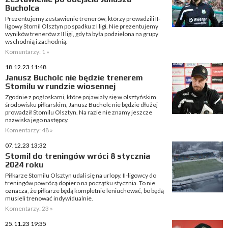
Bucholca
Prezentujemy zestawienie trenerów, którzy prowadzili II-
ligowy Stomil Olsztyn po spadku z I ligi. Nie prezentujemy
wyników trenerów z II ligi, gdy ta była podzielona na grupy
wschodnią i zachodnią.
Komentarzy: 1 »
18.12.23 11:48
Janusz Bucholc nie będzie trenerem
Stomilu w rundzie wiosennej
Zgodnie z pogłoskami, które pojawiały się w olsztyńskim
środowisku piłkarskim, Janusz Bucholc nie będzie dłużej
prowadził Stomilu Olsztyn. Na razie nie znamy jeszcze
nazwiska jego następcy.
Komentarzy: 48 »
07.12.23 13:32
Stomil do treningów wróci 8 stycznia
2024 roku
Piłkarze Stomilu Olsztyn udali się na urlopy. II-ligowcy do
treningów powrócą dopiero na początku stycznia. To nie
oznacza, że piłkarze będą kompletnie leniuchować, bo będą
musieli trenować indywidualnie.
Komentarzy: 23 »
25.11.23 19:35