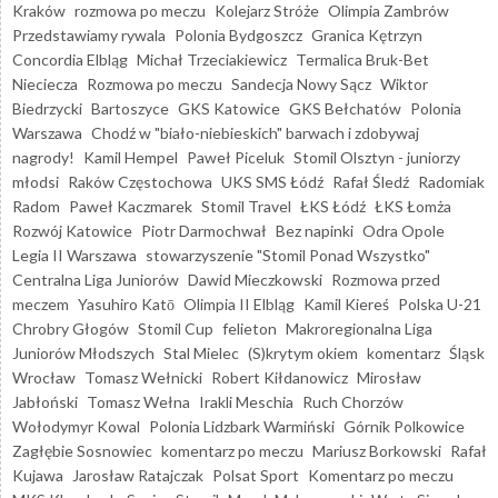
Kraków
rozmowa po meczu
Kolejarz Stróże
Olimpia Zambrów
Przedstawiamy rywala
Polonia Bydgoszcz
Granica Kętrzyn
Concordia Elbląg
Michał Trzeciakiewicz
Termalica Bruk-Bet
Nieciecza
Rozmowa po meczu
Sandecja Nowy Sącz
Wiktor
Biedrzycki
Bartoszyce
GKS Katowice
GKS Bełchatów
Polonia
Warszawa
Chodź w "biało-niebieskich" barwach i zdobywaj
nagrody!
Kamil Hempel
Paweł Piceluk
Stomil Olsztyn - juniorzy
młodsi
Raków Częstochowa
UKS SMS Łódź
Rafał Śledź
Radomiak
Radom
Paweł Kaczmarek
Stomil Travel
ŁKS Łódź
ŁKS Łomża
Rozwój Katowice
Piotr Darmochwał
Bez napinki
Odra Opole
Legia II Warszawa
stowarzyszenie "Stomil Ponad Wszystko"
Centralna Liga Juniorów
Dawid Mieczkowski
Rozmowa przed
meczem
Yasuhiro Katō
Olimpia II Elbląg
Kamil Kiereś
Polska U-21
Chrobry Głogów
Stomil Cup
felieton
Makroregionalna Liga
Juniorów Młodszych
Stal Mielec
(S)krytym okiem
komentarz
Śląsk
Wrocław
Tomasz Wełnicki
Robert Kiłdanowicz
Mirosław
Jabłoński
Tomasz Wełna
Irakli Meschia
Ruch Chorzów
Wołodymyr Kowal
Polonia Lidzbark Warmiński
Górnik Polkowice
Zagłębie Sosnowiec
komentarz po meczu
Mariusz Borkowski
Rafał
Kujawa
Jarosław Ratajczak
Polsat Sport
Komentarz po meczu