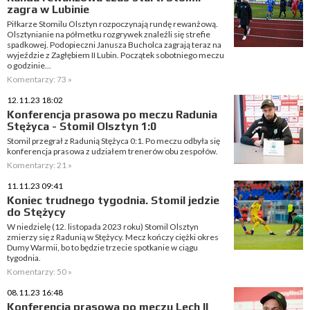
zagra w Lubinie
Piłkarze Stomilu Olsztyn rozpoczynają rundę rewanżową.
Olsztynianie na półmetku rozgrywek znaleźli się strefie
spadkowej. Podopieczni Janusza Bucholca zagrają teraz na
wyjeździe z Zagłębiem II Lubin. Początek sobotniego meczu
o godzinie...
Komentarzy: 73 »
12.11.23 18:02
Konferencja prasowa po meczu Radunia
Stężyca - Stomil Olsztyn 1:0
Stomil przegrał z Radunią Stężyca 0:1. Po meczu odbyła się
konferencja prasowa z udziałem trenerów obu zespołów.
Komentarzy: 21 »
11.11.23 09:41
Koniec trudnego tygodnia. Stomil jedzie
do Stężycy
W niedzielę (12. listopada 2023 roku) Stomil Olsztyn
zmierzy się z Radunią w Stężycy. Mecz kończy ciężki okres
Dumy Warmii, bo to będzie trzecie spotkanie w ciągu
tygodnia.
Komentarzy: 50 »
08.11.23 16:48
Konferencja prasowa po meczu Lech II