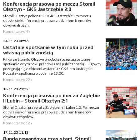
Konferencja prasowa po meczu Stomil
Olsztyn - GKS Jastrzębie 2:0
Stomil Olsztyn pokonał 2:0 GKS Jastrzębie. Po meczu
odbyła się konferencja prasowa z udziałem trenerów
obydwu drużyn.
Komentarzy: 4 »
24.11.23 08:56
Ostatnie spotkanie w tym roku przed
własną publicznością
Piłkarze Stomilu Olsztyn w sobotę rozegrają ostatnie
spotkanie w tym roku przed własną publicznością. II-ligowcy
pożegnają się z kibicami w starciu z GKS-em Jastrzębie.
Początek spotkania o godzinie 13:00.
Komentarzy: 22 »
18.11.23 21:22
Konferencja prasowa po meczu Zagłębie
II Lubin - Stomil Olsztyn 2:1
Stomil Olsztyn przegrał z Zagłębiem II Lubin 1:2. Po meczu
odbyła się konferencja prasowa z udziałem trenerów
obydwu zespołów.
Komentarzy: 12 »
17.11.23 11:13
Runda rewanżowa czas start. Stomil