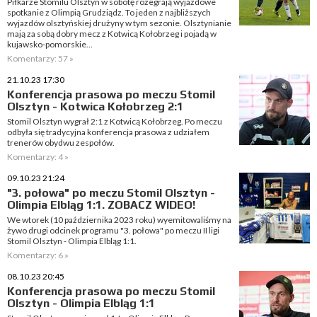
Piłkarze Stomilu Olsztyn w sobotę rozegrają wyjazdowe
spotkanie z Olimpią Grudziądz. To jeden z najbliższych
wyjazdów olsztyńskiej drużyny w tym sezonie. Olsztynianie
mają za sobą dobry mecz z Kotwicą Kołobrzeg i pojadą w
kujawsko-pomorskie...
Komentarzy: 57 »
21.10.23 17:30
Konferencja prasowa po meczu Stomil
Olsztyn - Kotwica Kołobrzeg 2:1
Stomil Olsztyn wygrał 2:1 z Kotwicą Kołobrzeg. Po meczu
odbyła się tradycyjna konferencja prasowa z udziałem
trenerów obydwu zespołów.
Komentarzy: 4 »
09.10.23 21:24
"3. połowa" po meczu Stomil Olsztyn -
Olimpia Elbląg 1:1. ZOBACZ WIDEO!
We wtorek (10 października 2023 roku) wyemitowaliśmy na
żywo drugi odcinek programu "3. połowa" po meczu II ligi
Stomil Olsztyn - Olimpia Elbląg 1:1.
Komentarzy: 6 »
08.10.23 20:45
Konferencja prasowa po meczu Stomil
Olsztyn - Olimpia Elbląg 1:1