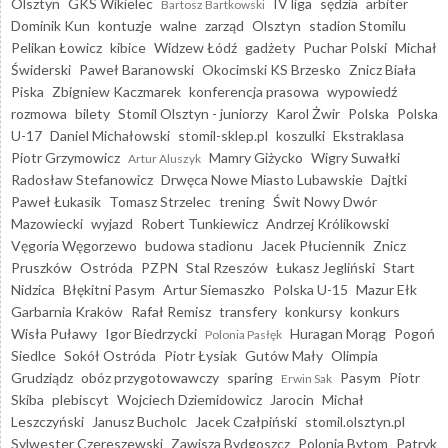
Olsztyn
GKS Wikielec
IV liga
sędzia
arbiter
Bartosz Bartkowski
Dominik Kun
kontuzje
walne
zarząd
Olsztyn
stadion Stomilu
Pelikan Łowicz
kibice
Widzew Łódź
gadżety
Puchar Polski
Michał
Świderski
Paweł Baranowski
Okocimski KS Brzesko
Znicz Biała
Piska
Zbigniew Kaczmarek
konferencja prasowa
wypowiedź
rozmowa
bilety
Stomil Olsztyn - juniorzy
Karol Żwir
Polska
Polska
U-17
Daniel Michałowski
stomil-sklep.pl
koszulki
Ekstraklasa
Piotr Grzymowicz
Mamry Giżycko
Wigry Suwałki
Artur Aluszyk
Radosław Stefanowicz
Drwęca Nowe Miasto Lubawskie
Dajtki
Paweł Łukasik
Tomasz Strzelec
trening
Świt Nowy Dwór
Mazowiecki
wyjazd
Robert Tunkiewicz
Andrzej Królikowski
Vęgoria Węgorzewo
budowa stadionu
Jacek Płuciennik
Znicz
Pruszków
Ostróda
PZPN
Stal Rzeszów
Łukasz Jegliński
Start
Nidzica
Błękitni Pasym
Artur Siemaszko
Polska U-15
Mazur Ełk
Garbarnia Kraków
Rafał Remisz
transfery
konkursy
konkurs
Wisła Puławy
Igor Biedrzycki
Huragan Morąg
Pogoń
Polonia Pasłęk
Siedlce
Sokół Ostróda
Piotr Łysiak
Gutów Mały
Olimpia
Grudziądz
obóz przygotowawczy
sparing
Pasym
Piotr
Erwin Sak
Skiba
plebiscyt
Wojciech Dziemidowicz
Jarocin
Michał
Leszczyński
Janusz Bucholc
Jacek Czałpiński
stomil.olsztyn.pl
Sylwester Czereszewski
Zawisza Bydgoszcz
Polonia Bytom
Patryk