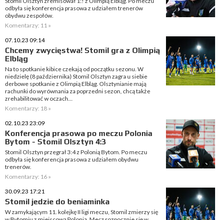
Stomil Olsztyn zremisował 1:! z Olimpią Elbląg. Po meczu
odbyła się konferencja prasowa z udziałem trenerów
obydwu zespołów.
Komentarzy: 11 »
07.10.23 09:14
Chcemy zwycięstwa! Stomil gra z Olimpią
Elbląg
Na to spotkanie kibice czekają od początku sezonu. W
niedzielę (8 października) Stomil Olsztyn zagra u siebie
derbowe spotkanie z Olimpią Elbląg. Olsztynianie mają
rachunki do wyrównania za poprzedni sezon, chcą także
zrehabilitować w oczach...
Komentarzy: 18 »
02.10.23 23:09
Konferencja prasowa po meczu Polonia
Bytom - Stomil Olsztyn 4:3
Stomil Olsztyn przegrał 3:4 z Polonią Bytom. Po meczu
odbyła się konferencja prasowa z udziałem obydwu
trenerów.
Komentarzy: 16 »
30.09.23 17:21
Stomil jedzie do beniaminka
W zamykającym 11. kolejkę II ligi meczu, Stomil zmierzy się
w Bytomiu z miejscową Polonią. Mecz rozpocznie się w