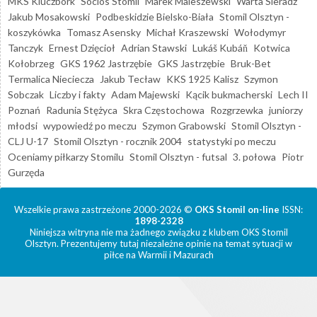
MKS Kluczbork
Socios Stomil
Marek Maleszewski
Warta Sieradz
Jakub Mosakowski
Podbeskidzie Bielsko-Biała
Stomil Olsztyn -
koszykówka
Tomasz Asensky
Michał Kraszewski
Wołodymyr
Tanczyk
Ernest Dzięcioł
Adrian Stawski
Lukáš Kubáň
Kotwica
Kołobrzeg
GKS 1962 Jastrzębie
GKS Jastrzębie
Bruk-Bet
Termalica Nieciecza
Jakub Tecław
KKS 1925 Kalisz
Szymon
Sobczak
Liczby i fakty
Adam Majewski
Kącik bukmacherski
Lech II
Poznań
Radunia Stężyca
Skra Częstochowa
Rozgrzewka
juniorzy
młodsi
wypowiedź po meczu
Szymon Grabowski
Stomil Olsztyn -
CLJ U-17
Stomil Olsztyn - rocznik 2004
statystyki po meczu
Oceniamy piłkarzy Stomilu
Stomil Olsztyn - futsal
3. połowa
Piotr
Gurzęda
Wszelkie prawa zastrzeżone 2000-2026 ©
OKS Stomil on-line
ISSN:
1898-2328
Niniejsza witryna nie ma żadnego związku z klubem OKS Stomil
Olsztyn. Prezentujemy tutaj niezależne opinie na temat sytuacji w
piłce na Warmii i Mazurach