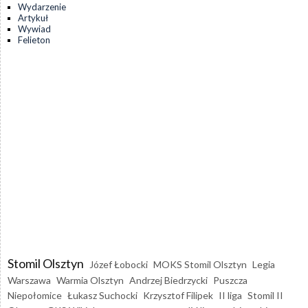
Wydarzenie
Artykuł
Wywiad
Felieton
Stomil Olsztyn
Józef Łobocki
MOKS Stomil Olsztyn
Legia
Warszawa
Warmia Olsztyn
Andrzej Biedrzycki
Puszcza
Niepołomice
Łukasz Suchocki
Krzysztof Filipek
II liga
Stomil II