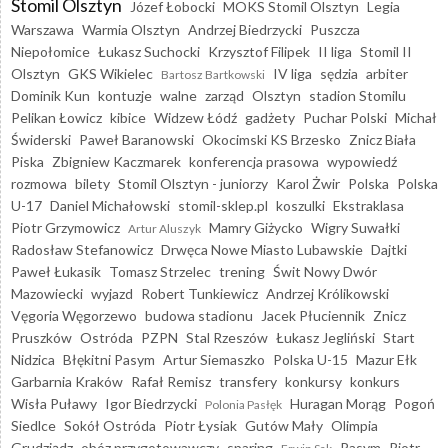
Stomil Olsztyn
Józef Łobocki
MOKS Stomil Olsztyn
Legia
Warszawa
Warmia Olsztyn
Andrzej Biedrzycki
Puszcza
Niepołomice
Łukasz Suchocki
Krzysztof Filipek
II liga
Stomil II
Olsztyn
GKS Wikielec
IV liga
sędzia
arbiter
Bartosz Bartkowski
Dominik Kun
kontuzje
walne
zarząd
Olsztyn
stadion Stomilu
Pelikan Łowicz
kibice
Widzew Łódź
gadżety
Puchar Polski
Michał
Świderski
Paweł Baranowski
Okocimski KS Brzesko
Znicz Biała
Piska
Zbigniew Kaczmarek
konferencja prasowa
wypowiedź
rozmowa
bilety
Stomil Olsztyn - juniorzy
Karol Żwir
Polska
Polska
U-17
Daniel Michałowski
stomil-sklep.pl
koszulki
Ekstraklasa
Piotr Grzymowicz
Mamry Giżycko
Wigry Suwałki
Artur Aluszyk
Radosław Stefanowicz
Drwęca Nowe Miasto Lubawskie
Dajtki
Paweł Łukasik
Tomasz Strzelec
trening
Świt Nowy Dwór
Mazowiecki
wyjazd
Robert Tunkiewicz
Andrzej Królikowski
Vęgoria Węgorzewo
budowa stadionu
Jacek Płuciennik
Znicz
Pruszków
Ostróda
PZPN
Stal Rzeszów
Łukasz Jegliński
Start
Nidzica
Błękitni Pasym
Artur Siemaszko
Polska U-15
Mazur Ełk
Garbarnia Kraków
Rafał Remisz
transfery
konkursy
konkurs
Wisła Puławy
Igor Biedrzycki
Huragan Morąg
Pogoń
Polonia Pasłęk
Siedlce
Sokół Ostróda
Piotr Łysiak
Gutów Mały
Olimpia
Grudziądz
obóz przygotowawczy
sparing
Pasym
Piotr