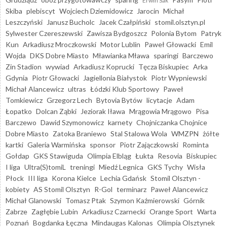
Erwin Sak
Skiba
plebiscyt
Wojciech Dziemidowicz
Jarocin
Michał
Leszczyński
Janusz Bucholc
Jacek Czałpiński
stomil.olsztyn.pl
Sylwester Czereszewski
Zawisza Bydgoszcz
Polonia Bytom
Patryk
Kun
Arkadiusz Mroczkowski
Motor Lublin
Paweł Głowacki
Emil
Wojda
DKS Dobre Miasto
Mławianka Mława
sparingi
Barczewo
Zin Stadion
wywiad
Arkadiusz Koprucki
Tęcza Biskupiec
Arka
Gdynia
Piotr Głowacki
Jagiellonia Białystok
Piotr Wypniewski
Michał Alancewicz
ultras
Łódzki Klub Sportowy
Paweł
Tomkiewicz
Grzegorz Lech
Bytovia Bytów
licytacje
Adam
Łopatko
Dolcan Ząbki
Jeziorak Iława
Mrągowia Mrągowo
Pisa
Barczewo
Dawid Szymonowicz
karnety
Chojniczanka Chojnice
Dobre Miasto
Zatoka Braniewo
Stal Stalowa Wola
WMZPN
żółte
kartki
Galeria Warmińska
sponsor
Piotr Zajączkowski
Rominta
Gołdap
GKS Stawiguda
Olimpia Elbląg
Łukta
Resovia
Biskupiec
I liga
Ultra(S)tomiL
treningi
Miedź Legnica
GKS Tychy
Wisła
Płock
III liga
Korona Kielce
Lechia Gdańsk
Stomil Olsztyn -
kobiety
AS Stomil Olsztyn
R-Gol
terminarz
Paweł Alancewicz
Michał Glanowski
Tomasz Ptak
Szymon Kaźmierowski
Górnik
Zabrze
Zagłębie Lubin
Arkadiusz Czarnecki
Orange Sport
Warta
Poznań
Bogdanka Łęczna
Mindaugas Kalonas
Olimpia Olsztynek