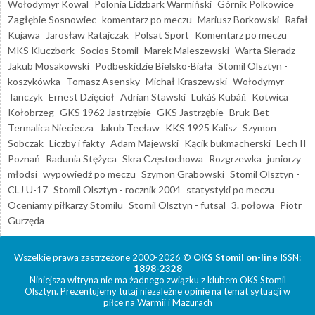
Wołodymyr Kowal
Polonia Lidzbark Warmiński
Górnik Polkowice
Zagłębie Sosnowiec
komentarz po meczu
Mariusz Borkowski
Rafał
Kujawa
Jarosław Ratajczak
Polsat Sport
Komentarz po meczu
MKS Kluczbork
Socios Stomil
Marek Maleszewski
Warta Sieradz
Jakub Mosakowski
Podbeskidzie Bielsko-Biała
Stomil Olsztyn -
koszykówka
Tomasz Asensky
Michał Kraszewski
Wołodymyr
Tanczyk
Ernest Dzięcioł
Adrian Stawski
Lukáš Kubáň
Kotwica
Kołobrzeg
GKS 1962 Jastrzębie
GKS Jastrzębie
Bruk-Bet
Termalica Nieciecza
Jakub Tecław
KKS 1925 Kalisz
Szymon
Sobczak
Liczby i fakty
Adam Majewski
Kącik bukmacherski
Lech II
Poznań
Radunia Stężyca
Skra Częstochowa
Rozgrzewka
juniorzy
młodsi
wypowiedź po meczu
Szymon Grabowski
Stomil Olsztyn -
CLJ U-17
Stomil Olsztyn - rocznik 2004
statystyki po meczu
Oceniamy piłkarzy Stomilu
Stomil Olsztyn - futsal
3. połowa
Piotr
Gurzęda
Wszelkie prawa zastrzeżone 2000-2026 ©
OKS Stomil on-line
ISSN:
1898-2328
Niniejsza witryna nie ma żadnego związku z klubem OKS Stomil
Olsztyn. Prezentujemy tutaj niezależne opinie na temat sytuacji w
piłce na Warmii i Mazurach