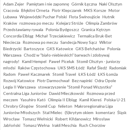
Adam Zejer
Pamiętam i nie zapomnę
Górnik Łęczna
Naki Olsztyn
Cracovia
Błękitni Orneta
Piotr Klepczarek
MKS Korsze
Motor
Lubawa
Wojewódzki Puchar Polski
Flota Świnoujście
Hutnik
Kraków
rozmowa po meczu
Kolejarz Stróże
Olimpia Zambrów
Przedstawiamy rywala
Polonia Bydgoszcz
Granica Kętrzyn
Concordia Elbląg
Michał Trzeciakiewicz
Termalica Bruk-Bet
Nieciecza
Rozmowa po meczu
Sandecja Nowy Sącz
Wiktor
Biedrzycki
Bartoszyce
GKS Katowice
GKS Bełchatów
Polonia
Warszawa
Chodź w "biało-niebieskich" barwach i zdobywaj
nagrody!
Kamil Hempel
Paweł Piceluk
Stomil Olsztyn - juniorzy
młodsi
Raków Częstochowa
UKS SMS Łódź
Rafał Śledź
Radomiak
Radom
Paweł Kaczmarek
Stomil Travel
ŁKS Łódź
ŁKS Łomża
Rozwój Katowice
Piotr Darmochwał
Bez napinki
Odra Opole
Legia II Warszawa
stowarzyszenie "Stomil Ponad Wszystko"
Centralna Liga Juniorów
Dawid Mieczkowski
Rozmowa przed
meczem
Yasuhiro Katō
Olimpia II Elbląg
Kamil Kiereś
Polska U-21
Chrobry Głogów
Stomil Cup
felieton
Makroregionalna Liga
Juniorów Młodszych
Stal Mielec
(S)krytym okiem
komentarz
Śląsk
Wrocław
Tomasz Wełnicki
Robert Kiłdanowicz
Mirosław
Jabłoński
Tomasz Wełna
Irakli Meschia
Ruch Chorzów