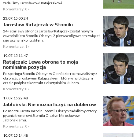
zadaliśmy Jarosławowi Ratajczakowi.
Komentarzy: 0 »
23.07.15 00:24
Jarosław Ratajczak w Stomilu
24-letni lewy obrońca Jarosław Ratajczak został nowym
zawodnikiem Stomilu Olsztyn. Z pierwszoligowcem związał
się rocznym kontraktem.
Komentarzy: 1 »
19.07.15 11:47
Ratajczak: Lewa obrona to moja
nominalna pozycja
Po sparingu Stomilu Olsztyn w Ostródzie rozmawialiśmy z
obrońcą Jarosławem Ratajczakiem, który w najbliższym
czasie podpisze kontrakt z olsztyńskim klubem.
Komentarzy: 0 »
17.07.15 22:48
Jabłoński: Nie można liczyć na dublerów
Po meczu Jarota Jarocin - Stomil Olsztyn zadaliśmy cztery
pytania trenerowi Stomilu Olsztyn Mirosławowi
Jabłońskiemu.
Komentarzy: 0 »
10.07.15 14:48