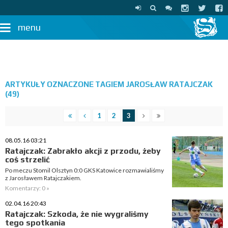
menu
ARTYKUŁY OZNACZONE TAGIEM JAROSŁAW RATAJCZAK
(49)
1
2
3
08.05.16 03:21
Ratajczak: Zabrakło akcji z przodu, żeby
coś strzelić
Po meczu Stomil Olsztyn 0:0 GKS Katowice rozmawialiśmy
z Jarosławem Ratajczakiem.
Komentarzy: 0 »
02.04.16 20:43
Ratajczak: Szkoda, że nie wygraliśmy
tego spotkania