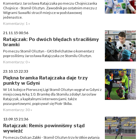
Komentarz Jarosława Ratajczaka po meczu Chojniczanka
Chojnice - Stomil Olsztyn. Zawodnik po ostatnim meczu z
Wigrami Suwałki stracił miejsce w podstawowej
jedenastce.
Komentarzy: 1 »
21.11.15 00:56
Ratajczak: Po dwóch błędach straciliśmy
bramki
Po meczu Stomil Olsztyn - GKS Bełchatów o komentarz
poprosiliśmy Jarosława Ratajczaka ze Stomilu Olsztyn.
Komentarzy: 0 »
23.10.15 22:33
Piękna bramka Ratajczaka daje trzy
punkty w Gdyni
W 14. kolejce Pierwszej Ligi Stomil Olsztyn wygrał w Gdyni z
miejscową Arką 1:0. Bramkę dla Stomilu zdobył Jarosław
Ratajczak, a kapitalnymi interwencjami, także
pozasportowymi, popisywał się Piotr Skiba.
Komentarzy: 30 »
13.09.15 21:36
Ratajczak: Remis powinniśmy stąd
wywieźć
Po meczu Dolcan Ząbki - Stomil Olsztyn trzy krótkie pytania