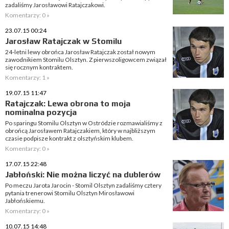
zadaliśmy Jarosławowi Ratajczakowi.
Komentarzy: 0 »
23.07.15 00:24
Jarosław Ratajczak w Stomilu
24-letni lewy obrońca Jarosław Ratajczak został nowym
zawodnikiem Stomilu Olsztyn. Z pierwszoligowcem związał
się rocznym kontraktem.
Komentarzy: 1 »
19.07.15 11:47
Ratajczak: Lewa obrona to moja
nominalna pozycja
Po sparingu Stomilu Olsztyn w Ostródzie rozmawialiśmy z
obrońcą Jarosławem Ratajczakiem, który w najbliższym
czasie podpisze kontrakt z olsztyńskim klubem.
Komentarzy: 0 »
17.07.15 22:48
Jabłoński: Nie można liczyć na dublerów
Po meczu Jarota Jarocin - Stomil Olsztyn zadaliśmy cztery
pytania trenerowi Stomilu Olsztyn Mirosławowi
Jabłońskiemu.
Komentarzy: 0 »
10.07.15 14:48