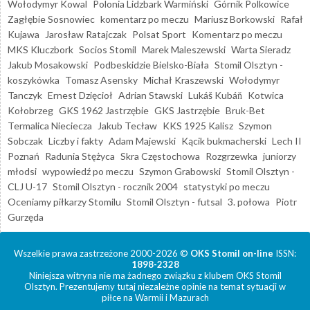
Wołodymyr Kowal
Polonia Lidzbark Warmiński
Górnik Polkowice
Zagłębie Sosnowiec
komentarz po meczu
Mariusz Borkowski
Rafał
Kujawa
Jarosław Ratajczak
Polsat Sport
Komentarz po meczu
MKS Kluczbork
Socios Stomil
Marek Maleszewski
Warta Sieradz
Jakub Mosakowski
Podbeskidzie Bielsko-Biała
Stomil Olsztyn -
koszykówka
Tomasz Asensky
Michał Kraszewski
Wołodymyr
Tanczyk
Ernest Dzięcioł
Adrian Stawski
Lukáš Kubáň
Kotwica
Kołobrzeg
GKS 1962 Jastrzębie
GKS Jastrzębie
Bruk-Bet
Termalica Nieciecza
Jakub Tecław
KKS 1925 Kalisz
Szymon
Sobczak
Liczby i fakty
Adam Majewski
Kącik bukmacherski
Lech II
Poznań
Radunia Stężyca
Skra Częstochowa
Rozgrzewka
juniorzy
młodsi
wypowiedź po meczu
Szymon Grabowski
Stomil Olsztyn -
CLJ U-17
Stomil Olsztyn - rocznik 2004
statystyki po meczu
Oceniamy piłkarzy Stomilu
Stomil Olsztyn - futsal
3. połowa
Piotr
Gurzęda
Wszelkie prawa zastrzeżone 2000-2026 ©
OKS Stomil on-line
ISSN:
1898-2328
Niniejsza witryna nie ma żadnego związku z klubem OKS Stomil
Olsztyn. Prezentujemy tutaj niezależne opinie na temat sytuacji w
piłce na Warmii i Mazurach