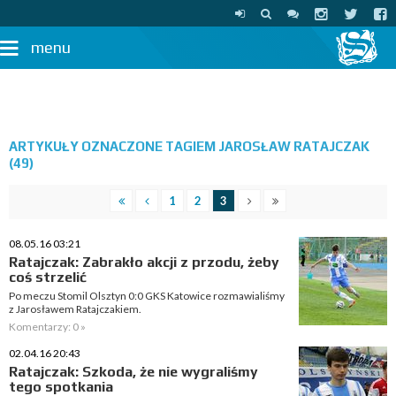
menu
ARTYKUŁY OZNACZONE TAGIEM JAROSŁAW RATAJCZAK
(49)
1
2
3
08.05.16 03:21
Ratajczak: Zabrakło akcji z przodu, żeby
coś strzelić
Po meczu Stomil Olsztyn 0:0 GKS Katowice rozmawialiśmy
z Jarosławem Ratajczakiem.
Komentarzy: 0 »
02.04.16 20:43
Ratajczak: Szkoda, że nie wygraliśmy
tego spotkania