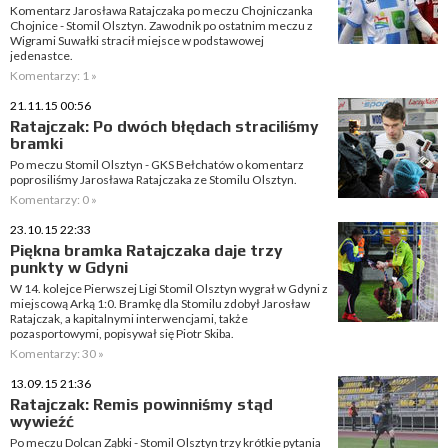
Komentarz Jarosława Ratajczaka po meczu Chojniczanka
Chojnice - Stomil Olsztyn. Zawodnik po ostatnim meczu z
Wigrami Suwałki stracił miejsce w podstawowej
jedenastce.
Komentarzy: 1 »
21.11.15 00:56
Ratajczak: Po dwóch błędach straciliśmy
bramki
Po meczu Stomil Olsztyn - GKS Bełchatów o komentarz
poprosiliśmy Jarosława Ratajczaka ze Stomilu Olsztyn.
Komentarzy: 0 »
23.10.15 22:33
Piękna bramka Ratajczaka daje trzy
punkty w Gdyni
W 14. kolejce Pierwszej Ligi Stomil Olsztyn wygrał w Gdyni z
miejscową Arką 1:0. Bramkę dla Stomilu zdobył Jarosław
Ratajczak, a kapitalnymi interwencjami, także
pozasportowymi, popisywał się Piotr Skiba.
Komentarzy: 30 »
13.09.15 21:36
Ratajczak: Remis powinniśmy stąd
wywieźć
Po meczu Dolcan Ząbki - Stomil Olsztyn trzy krótkie pytania