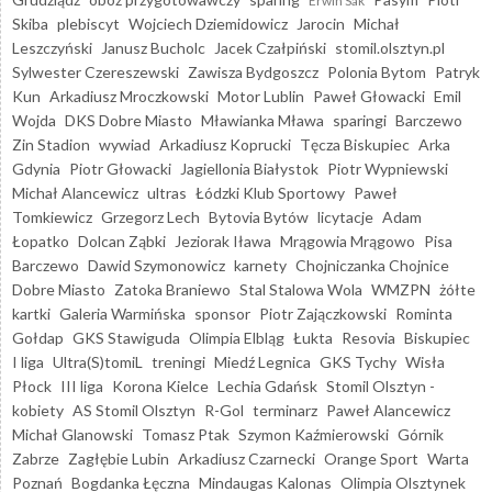
Erwin Sak
Skiba
plebiscyt
Wojciech Dziemidowicz
Jarocin
Michał
Leszczyński
Janusz Bucholc
Jacek Czałpiński
stomil.olsztyn.pl
Sylwester Czereszewski
Zawisza Bydgoszcz
Polonia Bytom
Patryk
Kun
Arkadiusz Mroczkowski
Motor Lublin
Paweł Głowacki
Emil
Wojda
DKS Dobre Miasto
Mławianka Mława
sparingi
Barczewo
Zin Stadion
wywiad
Arkadiusz Koprucki
Tęcza Biskupiec
Arka
Gdynia
Piotr Głowacki
Jagiellonia Białystok
Piotr Wypniewski
Michał Alancewicz
ultras
Łódzki Klub Sportowy
Paweł
Tomkiewicz
Grzegorz Lech
Bytovia Bytów
licytacje
Adam
Łopatko
Dolcan Ząbki
Jeziorak Iława
Mrągowia Mrągowo
Pisa
Barczewo
Dawid Szymonowicz
karnety
Chojniczanka Chojnice
Dobre Miasto
Zatoka Braniewo
Stal Stalowa Wola
WMZPN
żółte
kartki
Galeria Warmińska
sponsor
Piotr Zajączkowski
Rominta
Gołdap
GKS Stawiguda
Olimpia Elbląg
Łukta
Resovia
Biskupiec
I liga
Ultra(S)tomiL
treningi
Miedź Legnica
GKS Tychy
Wisła
Płock
III liga
Korona Kielce
Lechia Gdańsk
Stomil Olsztyn -
kobiety
AS Stomil Olsztyn
R-Gol
terminarz
Paweł Alancewicz
Michał Glanowski
Tomasz Ptak
Szymon Kaźmierowski
Górnik
Zabrze
Zagłębie Lubin
Arkadiusz Czarnecki
Orange Sport
Warta
Poznań
Bogdanka Łęczna
Mindaugas Kalonas
Olimpia Olsztynek