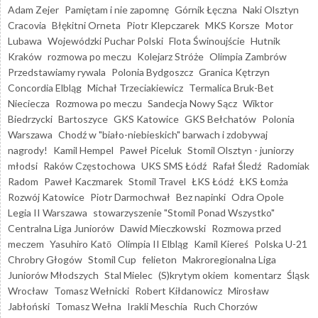
Adam Zejer
Pamiętam i nie zapomnę
Górnik Łęczna
Naki Olsztyn
Cracovia
Błękitni Orneta
Piotr Klepczarek
MKS Korsze
Motor
Lubawa
Wojewódzki Puchar Polski
Flota Świnoujście
Hutnik
Kraków
rozmowa po meczu
Kolejarz Stróże
Olimpia Zambrów
Przedstawiamy rywala
Polonia Bydgoszcz
Granica Kętrzyn
Concordia Elbląg
Michał Trzeciakiewicz
Termalica Bruk-Bet
Nieciecza
Rozmowa po meczu
Sandecja Nowy Sącz
Wiktor
Biedrzycki
Bartoszyce
GKS Katowice
GKS Bełchatów
Polonia
Warszawa
Chodź w "biało-niebieskich" barwach i zdobywaj
nagrody!
Kamil Hempel
Paweł Piceluk
Stomil Olsztyn - juniorzy
młodsi
Raków Częstochowa
UKS SMS Łódź
Rafał Śledź
Radomiak
Radom
Paweł Kaczmarek
Stomil Travel
ŁKS Łódź
ŁKS Łomża
Rozwój Katowice
Piotr Darmochwał
Bez napinki
Odra Opole
Legia II Warszawa
stowarzyszenie "Stomil Ponad Wszystko"
Centralna Liga Juniorów
Dawid Mieczkowski
Rozmowa przed
meczem
Yasuhiro Katō
Olimpia II Elbląg
Kamil Kiereś
Polska U-21
Chrobry Głogów
Stomil Cup
felieton
Makroregionalna Liga
Juniorów Młodszych
Stal Mielec
(S)krytym okiem
komentarz
Śląsk
Wrocław
Tomasz Wełnicki
Robert Kiłdanowicz
Mirosław
Jabłoński
Tomasz Wełna
Irakli Meschia
Ruch Chorzów