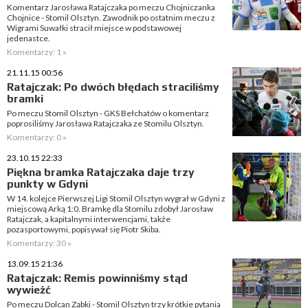
Komentarz Jarosława Ratajczaka po meczu Chojniczanka
Chojnice - Stomil Olsztyn. Zawodnik po ostatnim meczu z
Wigrami Suwałki stracił miejsce w podstawowej
jedenastce.
Komentarzy: 1 »
21.11.15 00:56
Ratajczak: Po dwóch błędach straciliśmy
bramki
Po meczu Stomil Olsztyn - GKS Bełchatów o komentarz
poprosiliśmy Jarosława Ratajczaka ze Stomilu Olsztyn.
Komentarzy: 0 »
23.10.15 22:33
Piękna bramka Ratajczaka daje trzy
punkty w Gdyni
W 14. kolejce Pierwszej Ligi Stomil Olsztyn wygrał w Gdyni z
miejscową Arką 1:0. Bramkę dla Stomilu zdobył Jarosław
Ratajczak, a kapitalnymi interwencjami, także
pozasportowymi, popisywał się Piotr Skiba.
Komentarzy: 30 »
13.09.15 21:36
Ratajczak: Remis powinniśmy stąd
wywieźć
Po meczu Dolcan Ząbki - Stomil Olsztyn trzy krótkie pytania