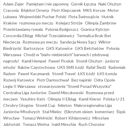
Adam Zejer
Pamiętam i nie zapomnę
Górnik Łęczna
Naki Olsztyn
Cracovia
Błękitni Orneta
Piotr Klepczarek
MKS Korsze
Motor
Lubawa
Wojewódzki Puchar Polski
Flota Świnoujście
Hutnik
Kraków
rozmowa po meczu
Kolejarz Stróże
Olimpia Zambrów
Przedstawiamy rywala
Polonia Bydgoszcz
Granica Kętrzyn
Concordia Elbląg
Michał Trzeciakiewicz
Termalica Bruk-Bet
Nieciecza
Rozmowa po meczu
Sandecja Nowy Sącz
Wiktor
Biedrzycki
Bartoszyce
GKS Katowice
GKS Bełchatów
Polonia
Warszawa
Chodź w "biało-niebieskich" barwach i zdobywaj
nagrody!
Kamil Hempel
Paweł Piceluk
Stomil Olsztyn - juniorzy
młodsi
Raków Częstochowa
UKS SMS Łódź
Rafał Śledź
Radomiak
Radom
Paweł Kaczmarek
Stomil Travel
ŁKS Łódź
ŁKS Łomża
Rozwój Katowice
Piotr Darmochwał
Bez napinki
Odra Opole
Legia II Warszawa
stowarzyszenie "Stomil Ponad Wszystko"
Centralna Liga Juniorów
Dawid Mieczkowski
Rozmowa przed
meczem
Yasuhiro Katō
Olimpia II Elbląg
Kamil Kiereś
Polska U-21
Chrobry Głogów
Stomil Cup
felieton
Makroregionalna Liga
Juniorów Młodszych
Stal Mielec
(S)krytym okiem
komentarz
Śląsk
Wrocław
Tomasz Wełnicki
Robert Kiłdanowicz
Mirosław
Jabłoński
Tomasz Wełna
Irakli Meschia
Ruch Chorzów