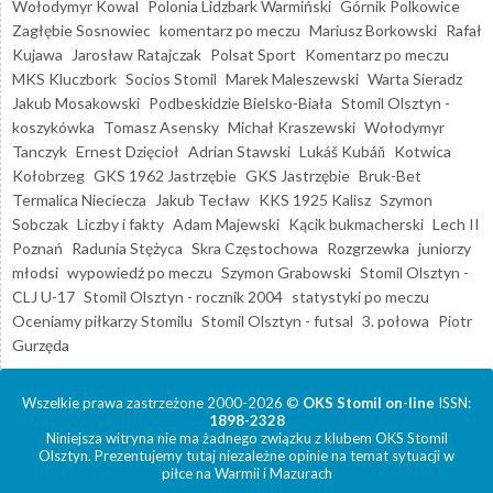
Wołodymyr Kowal
Polonia Lidzbark Warmiński
Górnik Polkowice
Zagłębie Sosnowiec
komentarz po meczu
Mariusz Borkowski
Rafał
Kujawa
Jarosław Ratajczak
Polsat Sport
Komentarz po meczu
MKS Kluczbork
Socios Stomil
Marek Maleszewski
Warta Sieradz
Jakub Mosakowski
Podbeskidzie Bielsko-Biała
Stomil Olsztyn -
koszykówka
Tomasz Asensky
Michał Kraszewski
Wołodymyr
Tanczyk
Ernest Dzięcioł
Adrian Stawski
Lukáš Kubáň
Kotwica
Kołobrzeg
GKS 1962 Jastrzębie
GKS Jastrzębie
Bruk-Bet
Termalica Nieciecza
Jakub Tecław
KKS 1925 Kalisz
Szymon
Sobczak
Liczby i fakty
Adam Majewski
Kącik bukmacherski
Lech II
Poznań
Radunia Stężyca
Skra Częstochowa
Rozgrzewka
juniorzy
młodsi
wypowiedź po meczu
Szymon Grabowski
Stomil Olsztyn -
CLJ U-17
Stomil Olsztyn - rocznik 2004
statystyki po meczu
Oceniamy piłkarzy Stomilu
Stomil Olsztyn - futsal
3. połowa
Piotr
Gurzęda
Wszelkie prawa zastrzeżone 2000-2026 ©
OKS Stomil on-line
ISSN:
1898-2328
Niniejsza witryna nie ma żadnego związku z klubem OKS Stomil
Olsztyn. Prezentujemy tutaj niezależne opinie na temat sytuacji w
piłce na Warmii i Mazurach