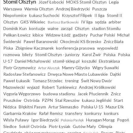
Stomil Olsztyn
Józef Łobocki
MOKS Stomil Olsztyn
Legia
Warszawa
Warmia Olsztyn
Andrzej Biedrzycki
Puszcza
Niepołomice
Łukasz Suchocki
Krzysztof Filipek
II liga
Stomil II
Olsztyn
GKS Wikielec
IV liga
sędzia
arbiter
Bartosz Bartkowski
Dominik Kun
kontuzje
walne
zarząd
Olsztyn
stadion Stomilu
Pelikan Łowicz
kibice
Widzew Łódź
gadżety
Puchar Polski
Michał
Świderski
Paweł Baranowski
Okocimski KS Brzesko
Znicz Biała
Piska
Zbigniew Kaczmarek
konferencja prasowa
wypowiedź
rozmowa
bilety
Stomil Olsztyn - juniorzy
Karol Żwir
Polska
Polska
U-17
Daniel Michałowski
stomil-sklep.pl
koszulki
Ekstraklasa
Piotr Grzymowicz
Mamry Giżycko
Wigry Suwałki
Artur Aluszyk
Radosław Stefanowicz
Drwęca Nowe Miasto Lubawskie
Dajtki
Paweł Łukasik
Tomasz Strzelec
trening
Świt Nowy Dwór
Mazowiecki
wyjazd
Robert Tunkiewicz
Andrzej Królikowski
Vęgoria Węgorzewo
budowa stadionu
Jacek Płuciennik
Znicz
Pruszków
Ostróda
PZPN
Stal Rzeszów
Łukasz Jegliński
Start
Nidzica
Błękitni Pasym
Artur Siemaszko
Polska U-15
Mazur Ełk
Garbarnia Kraków
Rafał Remisz
transfery
konkursy
konkurs
Wisła Puławy
Igor Biedrzycki
Huragan Morąg
Pogoń
Polonia Pasłęk
Siedlce
Sokół Ostróda
Piotr Łysiak
Gutów Mały
Olimpia
Grudziądz
obóz przygotowawczy
sparing
Pasym
Piotr