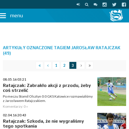
menu
ARTYKUŁY OZNACZONE TAGIEM JAROSŁAW RATAJCZAK
(49)
1
2
3
08.05.16 03:21
Ratajczak: Zabrakło akcji z przodu, żeby
coś strzelić
Po meczu Stomil Olsztyn 0:0 GKS Katowice rozmawialiśmy
z Jarosławem Ratajczakiem.
Komentarzy: 0 »
02.04.16 20:43
Ratajczak: Szkoda, że nie wygraliśmy
tego spotkania