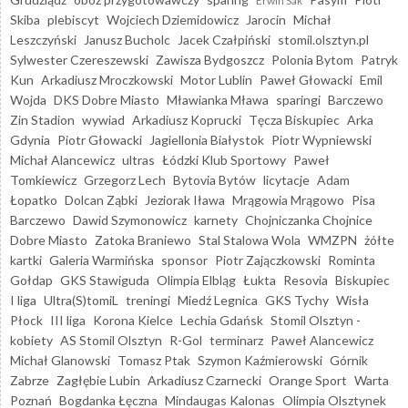
Erwin Sak
Skiba
plebiscyt
Wojciech Dziemidowicz
Jarocin
Michał
Leszczyński
Janusz Bucholc
Jacek Czałpiński
stomil.olsztyn.pl
Sylwester Czereszewski
Zawisza Bydgoszcz
Polonia Bytom
Patryk
Kun
Arkadiusz Mroczkowski
Motor Lublin
Paweł Głowacki
Emil
Wojda
DKS Dobre Miasto
Mławianka Mława
sparingi
Barczewo
Zin Stadion
wywiad
Arkadiusz Koprucki
Tęcza Biskupiec
Arka
Gdynia
Piotr Głowacki
Jagiellonia Białystok
Piotr Wypniewski
Michał Alancewicz
ultras
Łódzki Klub Sportowy
Paweł
Tomkiewicz
Grzegorz Lech
Bytovia Bytów
licytacje
Adam
Łopatko
Dolcan Ząbki
Jeziorak Iława
Mrągowia Mrągowo
Pisa
Barczewo
Dawid Szymonowicz
karnety
Chojniczanka Chojnice
Dobre Miasto
Zatoka Braniewo
Stal Stalowa Wola
WMZPN
żółte
kartki
Galeria Warmińska
sponsor
Piotr Zajączkowski
Rominta
Gołdap
GKS Stawiguda
Olimpia Elbląg
Łukta
Resovia
Biskupiec
I liga
Ultra(S)tomiL
treningi
Miedź Legnica
GKS Tychy
Wisła
Płock
III liga
Korona Kielce
Lechia Gdańsk
Stomil Olsztyn -
kobiety
AS Stomil Olsztyn
R-Gol
terminarz
Paweł Alancewicz
Michał Glanowski
Tomasz Ptak
Szymon Kaźmierowski
Górnik
Zabrze
Zagłębie Lubin
Arkadiusz Czarnecki
Orange Sport
Warta
Poznań
Bogdanka Łęczna
Mindaugas Kalonas
Olimpia Olsztynek