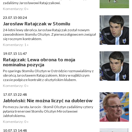
zadaliśmy Jarosławowi Ratajczakowi.
Komentarzy: 0 »
23.07.15 00:24
Jarosław Ratajczak w Stomilu
24-letni lewy obrońca Jarosław Ratajczak został nowym
zawodnikiem Stomilu Olsztyn. Z pierwszoligowcem związał
się rocznym kontraktem.
Komentarzy: 1 »
19.07.15 11:47
Ratajczak: Lewa obrona to moja
nominalna pozycja
Po sparingu Stomilu Olsztyn w Ostródzie rozmawialiśmy z
obrońcą Jarosławem Ratajczakiem, który w najbliższym
czasie podpisze kontrakt z olsztyńskim klubem.
Komentarzy: 0 »
17.07.15 22:48
Jabłoński: Nie można liczyć na dublerów
Po meczu Jarota Jarocin - Stomil Olsztyn zadaliśmy cztery
pytania trenerowi Stomilu Olsztyn Mirosławowi
Jabłońskiemu.
Komentarzy: 0 »
10.07.15 14:48