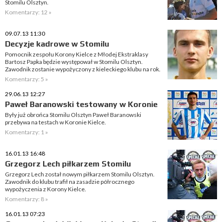
Stomilu Olsztyn.
Komentarzy: 12 »
09.07.13 11:30
Decyzje kadrowe w Stomilu
Pomocnik zespołu Korony Kielce z Młodej Ekstraklasy
Bartosz Papka będzie występował w Stomilu Olsztyn.
Zawodnik zostanie wypożyczony z kieleckiego klubu na rok.
Komentarzy: 5 »
29.06.13 12:27
Paweł Baranowski testowany w Koronie
Były już obrońca Stomilu Olsztyn Paweł Baranowski
przebywa na testach w Koronie Kielce.
Komentarzy: 1 »
16.01.13 16:48
Grzegorz Lech piłkarzem Stomilu
Grzegorz Lech został nowym piłkarzem Stomilu Olsztyn.
Zawodnik do klubu trafił na zasadzie półrocznego
wypożyczenia z Korony Kielce.
Komentarzy: 8 »
16.01.13 07:23