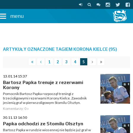
menu
ARTYKUŁY OZNACZONE TAGIEM KORONA KIELCE (95)
1
2
3
4
5
13.01.14 15:37
Bartosz Papka trenuje z rezerwami
Korony
Pomocnik Bartosz Papka rozpoczął treningi z
trzecioligowymi rezerwami Korony Kielce. Zawodnik
jesienią grał w pierwszoligowym Stomilu Olsztyn.
Komentarzy: 0 »
30.11.13 16:50
Papka odchodzi ze Stomilu Olsztyn
Bartosz Papka w rundzie wiosennej nie będzie już grał w