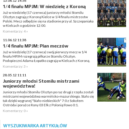
13.06.12 14:56
1/4 finału MPJM: W niedzielę z Koroną
Już w niedzielę (17 czerwca) juniorzy młodsi Stomilu
Olsztyn zagrają z Koroną Kielce w 1/4 finału mistrzostw
Polski. Mecz odbędzie się na stadionie przy ul. Szczepaniaka
w Kielcach o godzinie 12:00.
Komentarzy: 4 »
11.06.12 11:38
1/4 finału MPJM: Plan meczów
Już w niedzielę (17 czerwca) swój pierwszy mecz w 1/4
finału MPJM rozegrają piłkarze Stomilu Olsztyn.
Podopieczni Adama Łopatko zagrają w Kielcach z Koroną.
Komentarzy: 3 »
28.05.12 11:11
Juniorzy młodsi Stomilu mistrzami
województwa!
Juniorzy młodsi Stomilu Olsztyn po raz drugi z rzędu zostali
mistrzami województwa warmińsko-mazurskiego. Stało się
tak dzięki wygranej "biało-niebieskich" 7:0 z Sokołem
Ostróda i porażce Rony 03 Ełk z Polonią Iłowo 0:1.
Komentarzy: 0 »
WYSZUKIWARKA ARTYKUŁÓW