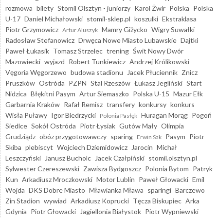
rozmowa
bilety
Stomil Olsztyn - juniorzy
Karol Żwir
Polska
Polska
U-17
Daniel Michałowski
stomil-sklep.pl
koszulki
Ekstraklasa
Piotr Grzymowicz
Mamry Giżycko
Wigry Suwałki
Artur Aluszyk
Radosław Stefanowicz
Drwęca Nowe Miasto Lubawskie
Dajtki
Paweł Łukasik
Tomasz Strzelec
trening
Świt Nowy Dwór
Mazowiecki
wyjazd
Robert Tunkiewicz
Andrzej Królikowski
Vęgoria Węgorzewo
budowa stadionu
Jacek Płuciennik
Znicz
Pruszków
Ostróda
PZPN
Stal Rzeszów
Łukasz Jegliński
Start
Nidzica
Błękitni Pasym
Artur Siemaszko
Polska U-15
Mazur Ełk
Garbarnia Kraków
Rafał Remisz
transfery
konkursy
konkurs
Wisła Puławy
Igor Biedrzycki
Huragan Morąg
Pogoń
Polonia Pasłęk
Siedlce
Sokół Ostróda
Piotr Łysiak
Gutów Mały
Olimpia
Grudziądz
obóz przygotowawczy
sparing
Pasym
Piotr
Erwin Sak
Skiba
plebiscyt
Wojciech Dziemidowicz
Jarocin
Michał
Leszczyński
Janusz Bucholc
Jacek Czałpiński
stomil.olsztyn.pl
Sylwester Czereszewski
Zawisza Bydgoszcz
Polonia Bytom
Patryk
Kun
Arkadiusz Mroczkowski
Motor Lublin
Paweł Głowacki
Emil
Wojda
DKS Dobre Miasto
Mławianka Mława
sparingi
Barczewo
Zin Stadion
wywiad
Arkadiusz Koprucki
Tęcza Biskupiec
Arka
Gdynia
Piotr Głowacki
Jagiellonia Białystok
Piotr Wypniewski