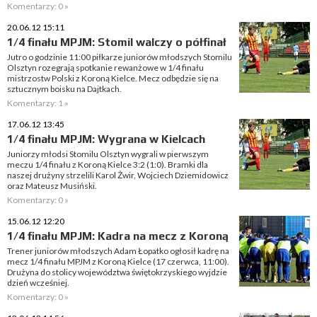
Komentarzy: 0 »
20.06.12 15:11
1/4 finału MPJM: Stomil walczy o półfinał
Jutro o godzinie 11:00 piłkarze juniorów młodszych Stomilu
Olsztyn rozegrają spotkanie rewanżowe w 1/4 finału
mistrzostw Polski z Koroną Kielce. Mecz odbędzie się na
sztucznym boisku na Dajtkach.
Komentarzy: 1 »
17.06.12 13:45
1/4 finału MPJM: Wygrana w Kielcach
Juniorzy młodsi Stomilu Olsztyn wygrali w pierwszym
meczu 1/4 finału z Koroną Kielce 3:2 (1:0). Bramki dla
naszej drużyny strzelili Karol Żwir, Wojciech Dziemidowicz
oraz Mateusz Musiński.
Komentarzy: 0 »
15.06.12 12:20
1/4 finału MPJM: Kadra na mecz z Koroną
Trener juniorów młodszych Adam Łopatko ogłosił kadrę na
mecz 1/4 finału MPJM z Koroną Kielce (17 czerwca, 11:00).
Drużyna do stolicy województwa świętokrzyskiego wyjdzie
dzień wcześniej.
Komentarzy: 0 »