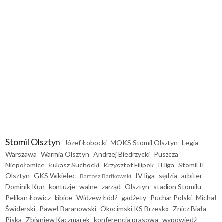
Stomil Olsztyn
Józef Łobocki
MOKS Stomil Olsztyn
Legia
Warszawa
Warmia Olsztyn
Andrzej Biedrzycki
Puszcza
Niepołomice
Łukasz Suchocki
Krzysztof Filipek
II liga
Stomil II
Olsztyn
GKS Wikielec
IV liga
sędzia
arbiter
Bartosz Bartkowski
Dominik Kun
kontuzje
walne
zarząd
Olsztyn
stadion Stomilu
Pelikan Łowicz
kibice
Widzew Łódź
gadżety
Puchar Polski
Michał
Świderski
Paweł Baranowski
Okocimski KS Brzesko
Znicz Biała
Piska
Zbigniew Kaczmarek
konferencja prasowa
wypowiedź