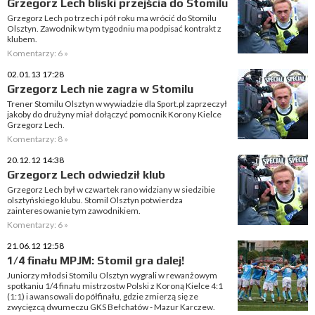
Grzegorz Lech bliski przejścia do Stomilu
Grzegorz Lech po trzech i pół roku ma wrócić do Stomilu
Olsztyn. Zawodnik w tym tygodniu ma podpisać kontrakt z
klubem.
Komentarzy: 6 »
02.01.13 17:28
Grzegorz Lech nie zagra w Stomilu
Trener Stomilu Olsztyn w wywiadzie dla Sport.pl zaprzeczył
jakoby do drużyny miał dołączyć pomocnik Korony Kielce
Grzegorz Lech.
Komentarzy: 8 »
20.12.12 14:38
Grzegorz Lech odwiedził klub
Grzegorz Lech był w czwartek rano widziany w siedzibie
olsztyńskiego klubu. Stomil Olsztyn potwierdza
zainteresowanie tym zawodnikiem.
Komentarzy: 6 »
21.06.12 12:58
1/4 finału MPJM: Stomil gra dalej!
Juniorzy młodsi Stomilu Olsztyn wygrali w rewanżowym
spotkaniu 1/4 finału mistrzostw Polski z Koroną Kielce 4:1
(1:1) i awansowali do półfinału, gdzie zmierzą się ze
zwycięzcą dwumeczu GKS Bełchatów - Mazur Karczew.