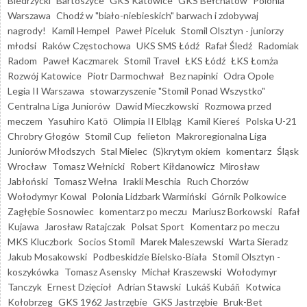
Biedrzycki
Bartoszyce
GKS Katowice
GKS Bełchatów
Polonia
Warszawa
Chodź w "biało-niebieskich" barwach i zdobywaj
nagrody!
Kamil Hempel
Paweł Piceluk
Stomil Olsztyn - juniorzy
młodsi
Raków Częstochowa
UKS SMS Łódź
Rafał Śledź
Radomiak
Radom
Paweł Kaczmarek
Stomil Travel
ŁKS Łódź
ŁKS Łomża
Rozwój Katowice
Piotr Darmochwał
Bez napinki
Odra Opole
Legia II Warszawa
stowarzyszenie "Stomil Ponad Wszystko"
Centralna Liga Juniorów
Dawid Mieczkowski
Rozmowa przed
meczem
Yasuhiro Katō
Olimpia II Elbląg
Kamil Kiereś
Polska U-21
Chrobry Głogów
Stomil Cup
felieton
Makroregionalna Liga
Juniorów Młodszych
Stal Mielec
(S)krytym okiem
komentarz
Śląsk
Wrocław
Tomasz Wełnicki
Robert Kiłdanowicz
Mirosław
Jabłoński
Tomasz Wełna
Irakli Meschia
Ruch Chorzów
Wołodymyr Kowal
Polonia Lidzbark Warmiński
Górnik Polkowice
Zagłębie Sosnowiec
komentarz po meczu
Mariusz Borkowski
Rafał
Kujawa
Jarosław Ratajczak
Polsat Sport
Komentarz po meczu
MKS Kluczbork
Socios Stomil
Marek Maleszewski
Warta Sieradz
Jakub Mosakowski
Podbeskidzie Bielsko-Biała
Stomil Olsztyn -
koszykówka
Tomasz Asensky
Michał Kraszewski
Wołodymyr
Tanczyk
Ernest Dzięcioł
Adrian Stawski
Lukáš Kubáň
Kotwica
Kołobrzeg
GKS 1962 Jastrzębie
GKS Jastrzębie
Bruk-Bet