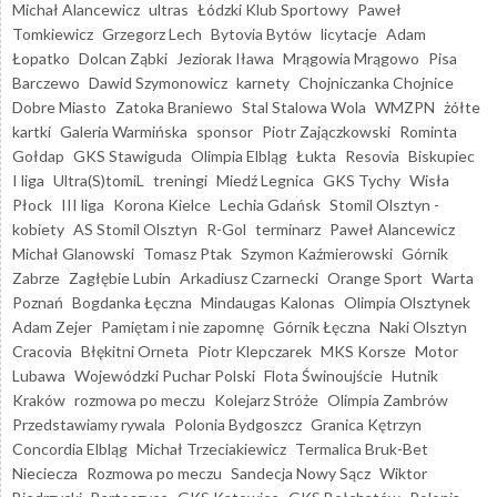
Michał Alancewicz
ultras
Łódzki Klub Sportowy
Paweł
Tomkiewicz
Grzegorz Lech
Bytovia Bytów
licytacje
Adam
Łopatko
Dolcan Ząbki
Jeziorak Iława
Mrągowia Mrągowo
Pisa
Barczewo
Dawid Szymonowicz
karnety
Chojniczanka Chojnice
Dobre Miasto
Zatoka Braniewo
Stal Stalowa Wola
WMZPN
żółte
kartki
Galeria Warmińska
sponsor
Piotr Zajączkowski
Rominta
Gołdap
GKS Stawiguda
Olimpia Elbląg
Łukta
Resovia
Biskupiec
I liga
Ultra(S)tomiL
treningi
Miedź Legnica
GKS Tychy
Wisła
Płock
III liga
Korona Kielce
Lechia Gdańsk
Stomil Olsztyn -
kobiety
AS Stomil Olsztyn
R-Gol
terminarz
Paweł Alancewicz
Michał Glanowski
Tomasz Ptak
Szymon Kaźmierowski
Górnik
Zabrze
Zagłębie Lubin
Arkadiusz Czarnecki
Orange Sport
Warta
Poznań
Bogdanka Łęczna
Mindaugas Kalonas
Olimpia Olsztynek
Adam Zejer
Pamiętam i nie zapomnę
Górnik Łęczna
Naki Olsztyn
Cracovia
Błękitni Orneta
Piotr Klepczarek
MKS Korsze
Motor
Lubawa
Wojewódzki Puchar Polski
Flota Świnoujście
Hutnik
Kraków
rozmowa po meczu
Kolejarz Stróże
Olimpia Zambrów
Przedstawiamy rywala
Polonia Bydgoszcz
Granica Kętrzyn
Concordia Elbląg
Michał Trzeciakiewicz
Termalica Bruk-Bet
Nieciecza
Rozmowa po meczu
Sandecja Nowy Sącz
Wiktor