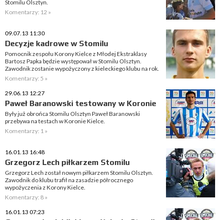
Stomilu Olsztyn.
Komentarzy: 12 »
09.07.13 11:30
Decyzje kadrowe w Stomilu
Pomocnik zespołu Korony Kielce z Młodej Ekstraklasy
Bartosz Papka będzie występował w Stomilu Olsztyn.
Zawodnik zostanie wypożyczony z kieleckiego klubu na rok.
Komentarzy: 5 »
29.06.13 12:27
Paweł Baranowski testowany w Koronie
Były już obrońca Stomilu Olsztyn Paweł Baranowski
przebywa na testach w Koronie Kielce.
Komentarzy: 1 »
16.01.13 16:48
Grzegorz Lech piłkarzem Stomilu
Grzegorz Lech został nowym piłkarzem Stomilu Olsztyn.
Zawodnik do klubu trafił na zasadzie półrocznego
wypożyczenia z Korony Kielce.
Komentarzy: 8 »
16.01.13 07:23