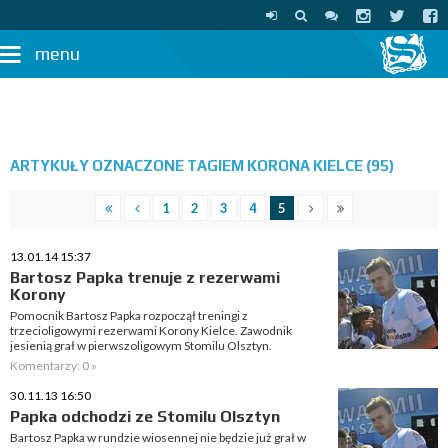
menu
ARTYKUŁY OZNACZONE TAGIEM KORONA KIELCE (95)
1
2
3
4
5
13.01.14 15:37
Bartosz Papka trenuje z rezerwami
Korony
Pomocnik Bartosz Papka rozpoczął treningi z
trzecioligowymi rezerwami Korony Kielce. Zawodnik
jesienią grał w pierwszoligowym Stomilu Olsztyn.
Komentarzy: 0 »
30.11.13 16:50
Papka odchodzi ze Stomilu Olsztyn
Bartosz Papka w rundzie wiosennej nie będzie już grał w