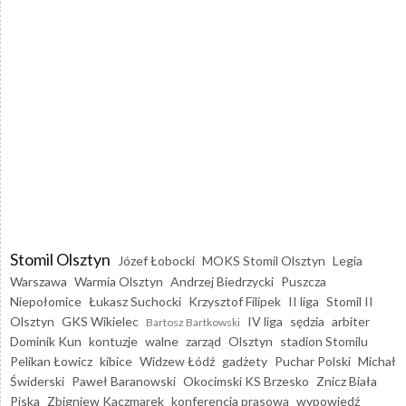
Stomil Olsztyn
Józef Łobocki
MOKS Stomil Olsztyn
Legia
Warszawa
Warmia Olsztyn
Andrzej Biedrzycki
Puszcza
Niepołomice
Łukasz Suchocki
Krzysztof Filipek
II liga
Stomil II
Olsztyn
GKS Wikielec
IV liga
sędzia
arbiter
Bartosz Bartkowski
Dominik Kun
kontuzje
walne
zarząd
Olsztyn
stadion Stomilu
Pelikan Łowicz
kibice
Widzew Łódź
gadżety
Puchar Polski
Michał
Świderski
Paweł Baranowski
Okocimski KS Brzesko
Znicz Biała
Piska
Zbigniew Kaczmarek
konferencja prasowa
wypowiedź