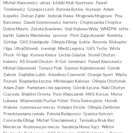
Michał Alancewicz
ultras
Łódzki Klub Sportowy
Paweł
Tomkiewicz
Grzegorz Lech
Bytovia Bytów
licytacje
Adam
Łopatko
Dolcan Ząbki
Jeziorak Iława
Mrągowia Mrągowo
Pisa
Barczewo
Dawid Szymonowicz
karnety
Chojniczanka Chojnice
Dobre Miasto
Zatoka Braniewo
Stal Stalowa Wola
WMZPN
żółte
kartki
Galeria Warmińska
sponsor
Piotr Zajączkowski
Rominta
Gołdap
GKS Stawiguda
Olimpia Elbląg
Łukta
Resovia
Biskupiec
I liga
Ultra(S)tomiL
treningi
Miedź Legnica
GKS Tychy
Wisła
Płock
III liga
Korona Kielce
Lechia Gdańsk
Stomil Olsztyn -
kobiety
AS Stomil Olsztyn
R-Gol
terminarz
Paweł Alancewicz
Michał Glanowski
Tomasz Ptak
Szymon Kaźmierowski
Górnik
Zabrze
Zagłębie Lubin
Arkadiusz Czarnecki
Orange Sport
Warta
Poznań
Bogdanka Łęczna
Mindaugas Kalonas
Olimpia Olsztynek
Adam Zejer
Pamiętam i nie zapomnę
Górnik Łęczna
Naki Olsztyn
Cracovia
Błękitni Orneta
Piotr Klepczarek
MKS Korsze
Motor
Lubawa
Wojewódzki Puchar Polski
Flota Świnoujście
Hutnik
Kraków
rozmowa po meczu
Kolejarz Stróże
Olimpia Zambrów
Przedstawiamy rywala
Polonia Bydgoszcz
Granica Kętrzyn
Concordia Elbląg
Michał Trzeciakiewicz
Termalica Bruk-Bet
Nieciecza
Rozmowa po meczu
Sandecja Nowy Sącz
Wiktor