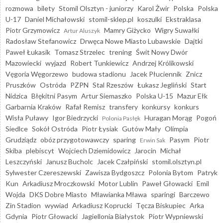
rozmowa
bilety
Stomil Olsztyn - juniorzy
Karol Żwir
Polska
Polska
U-17
Daniel Michałowski
stomil-sklep.pl
koszulki
Ekstraklasa
Piotr Grzymowicz
Mamry Giżycko
Wigry Suwałki
Artur Aluszyk
Radosław Stefanowicz
Drwęca Nowe Miasto Lubawskie
Dajtki
Paweł Łukasik
Tomasz Strzelec
trening
Świt Nowy Dwór
Mazowiecki
wyjazd
Robert Tunkiewicz
Andrzej Królikowski
Vęgoria Węgorzewo
budowa stadionu
Jacek Płuciennik
Znicz
Pruszków
Ostróda
PZPN
Stal Rzeszów
Łukasz Jegliński
Start
Nidzica
Błękitni Pasym
Artur Siemaszko
Polska U-15
Mazur Ełk
Garbarnia Kraków
Rafał Remisz
transfery
konkursy
konkurs
Wisła Puławy
Igor Biedrzycki
Huragan Morąg
Pogoń
Polonia Pasłęk
Siedlce
Sokół Ostróda
Piotr Łysiak
Gutów Mały
Olimpia
Grudziądz
obóz przygotowawczy
sparing
Pasym
Piotr
Erwin Sak
Skiba
plebiscyt
Wojciech Dziemidowicz
Jarocin
Michał
Leszczyński
Janusz Bucholc
Jacek Czałpiński
stomil.olsztyn.pl
Sylwester Czereszewski
Zawisza Bydgoszcz
Polonia Bytom
Patryk
Kun
Arkadiusz Mroczkowski
Motor Lublin
Paweł Głowacki
Emil
Wojda
DKS Dobre Miasto
Mławianka Mława
sparingi
Barczewo
Zin Stadion
wywiad
Arkadiusz Koprucki
Tęcza Biskupiec
Arka
Gdynia
Piotr Głowacki
Jagiellonia Białystok
Piotr Wypniewski