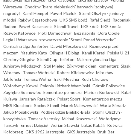
Biedrzycki
Bartoszyce
GKS Katowice
GKS Bełchatów
Polonia
Warszawa
Chodź w "biało-niebieskich" barwach i zdobywaj
nagrody!
Kamil Hempel
Paweł Piceluk
Stomil Olsztyn - juniorzy
młodsi
Raków Częstochowa
UKS SMS Łódź
Rafał Śledź
Radomiak
Radom
Paweł Kaczmarek
Stomil Travel
ŁKS Łódź
ŁKS Łomża
Rozwój Katowice
Piotr Darmochwał
Bez napinki
Odra Opole
Legia II Warszawa
stowarzyszenie "Stomil Ponad Wszystko"
Centralna Liga Juniorów
Dawid Mieczkowski
Rozmowa przed
meczem
Yasuhiro Katō
Olimpia II Elbląg
Kamil Kiereś
Polska U-21
Chrobry Głogów
Stomil Cup
felieton
Makroregionalna Liga
Juniorów Młodszych
Stal Mielec
(S)krytym okiem
komentarz
Śląsk
Wrocław
Tomasz Wełnicki
Robert Kiłdanowicz
Mirosław
Jabłoński
Tomasz Wełna
Irakli Meschia
Ruch Chorzów
Wołodymyr Kowal
Polonia Lidzbark Warmiński
Górnik Polkowice
Zagłębie Sosnowiec
komentarz po meczu
Mariusz Borkowski
Rafał
Kujawa
Jarosław Ratajczak
Polsat Sport
Komentarz po meczu
MKS Kluczbork
Socios Stomil
Marek Maleszewski
Warta Sieradz
Jakub Mosakowski
Podbeskidzie Bielsko-Biała
Stomil Olsztyn -
koszykówka
Tomasz Asensky
Michał Kraszewski
Wołodymyr
Tanczyk
Ernest Dzięcioł
Adrian Stawski
Lukáš Kubáň
Kotwica
Kołobrzeg
GKS 1962 Jastrzębie
GKS Jastrzębie
Bruk-Bet