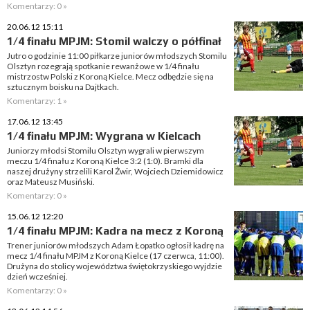
Komentarzy: 0 »
20.06.12 15:11
1/4 finału MPJM: Stomil walczy o półfinał
Jutro o godzinie 11:00 piłkarze juniorów młodszych Stomilu
Olsztyn rozegrają spotkanie rewanżowe w 1/4 finału
mistrzostw Polski z Koroną Kielce. Mecz odbędzie się na
sztucznym boisku na Dajtkach.
Komentarzy: 1 »
17.06.12 13:45
1/4 finału MPJM: Wygrana w Kielcach
Juniorzy młodsi Stomilu Olsztyn wygrali w pierwszym
meczu 1/4 finału z Koroną Kielce 3:2 (1:0). Bramki dla
naszej drużyny strzelili Karol Żwir, Wojciech Dziemidowicz
oraz Mateusz Musiński.
Komentarzy: 0 »
15.06.12 12:20
1/4 finału MPJM: Kadra na mecz z Koroną
Trener juniorów młodszych Adam Łopatko ogłosił kadrę na
mecz 1/4 finału MPJM z Koroną Kielce (17 czerwca, 11:00).
Drużyna do stolicy województwa świętokrzyskiego wyjdzie
dzień wcześniej.
Komentarzy: 0 »