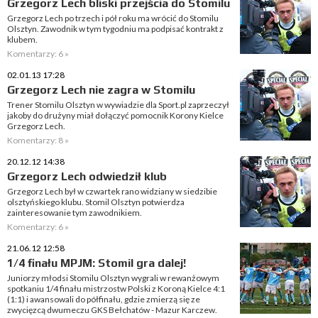
Grzegorz Lech bliski przejścia do Stomilu
Grzegorz Lech po trzech i pół roku ma wrócić do Stomilu
Olsztyn. Zawodnik w tym tygodniu ma podpisać kontrakt z
klubem.
Komentarzy: 6 »
02.01.13 17:28
Grzegorz Lech nie zagra w Stomilu
Trener Stomilu Olsztyn w wywiadzie dla Sport.pl zaprzeczył
jakoby do drużyny miał dołączyć pomocnik Korony Kielce
Grzegorz Lech.
Komentarzy: 8 »
20.12.12 14:38
Grzegorz Lech odwiedził klub
Grzegorz Lech był w czwartek rano widziany w siedzibie
olsztyńskiego klubu. Stomil Olsztyn potwierdza
zainteresowanie tym zawodnikiem.
Komentarzy: 6 »
21.06.12 12:58
1/4 finału MPJM: Stomil gra dalej!
Juniorzy młodsi Stomilu Olsztyn wygrali w rewanżowym
spotkaniu 1/4 finału mistrzostw Polski z Koroną Kielce 4:1
(1:1) i awansowali do półfinału, gdzie zmierzą się ze
zwycięzcą dwumeczu GKS Bełchatów - Mazur Karczew.