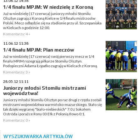
13.06.12 14:56
1/4 finału MPJM: W niedzielę z Koroną
Już w niedzielę (17 czerwca) juniorzy młodsi Stomilu
Olsztyn zagrają z Koroną Kielce w 1/4 finału mistrzostw
Polski. Mecz odbędzie się na stadionie przy ul. Szczepaniaka
w Kielcach o godzinie 12:00.
Komentarzy: 4 »
11.06.12 11:38
1/4 finału MPJM: Plan meczów
Już w niedzielę (17 czerwca) swój pierwszy mecz w 1/4
finału MPJM rozegrają piłkarze Stomilu Olsztyn.
Podopieczni Adama Łopatko zagrają w Kielcach z Koroną.
Komentarzy: 3 »
28.05.12 11:11
Juniorzy młodsi Stomilu mistrzami
województwa!
Juniorzy młodsi Stomilu Olsztyn po raz drugi z rzędu zostali
mistrzami województwa warmińsko-mazurskiego. Stało się
tak dzięki wygranej "biało-niebieskich" 7:0 z Sokołem
Ostróda i porażce Rony 03 Ełk z Polonią Iłowo 0:1.
Komentarzy: 0 »
WYSZUKIWARKA ARTYKUŁÓW