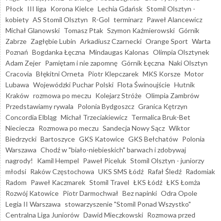
Płock
III liga
Korona Kielce
Lechia Gdańsk
Stomil Olsztyn -
kobiety
AS Stomil Olsztyn
R-Gol
terminarz
Paweł Alancewicz
Michał Glanowski
Tomasz Ptak
Szymon Kaźmierowski
Górnik
Zabrze
Zagłębie Lubin
Arkadiusz Czarnecki
Orange Sport
Warta
Poznań
Bogdanka Łęczna
Mindaugas Kalonas
Olimpia Olsztynek
Adam Zejer
Pamiętam i nie zapomnę
Górnik Łęczna
Naki Olsztyn
Cracovia
Błękitni Orneta
Piotr Klepczarek
MKS Korsze
Motor
Lubawa
Wojewódzki Puchar Polski
Flota Świnoujście
Hutnik
Kraków
rozmowa po meczu
Kolejarz Stróże
Olimpia Zambrów
Przedstawiamy rywala
Polonia Bydgoszcz
Granica Kętrzyn
Concordia Elbląg
Michał Trzeciakiewicz
Termalica Bruk-Bet
Nieciecza
Rozmowa po meczu
Sandecja Nowy Sącz
Wiktor
Biedrzycki
Bartoszyce
GKS Katowice
GKS Bełchatów
Polonia
Warszawa
Chodź w "biało-niebieskich" barwach i zdobywaj
nagrody!
Kamil Hempel
Paweł Piceluk
Stomil Olsztyn - juniorzy
młodsi
Raków Częstochowa
UKS SMS Łódź
Rafał Śledź
Radomiak
Radom
Paweł Kaczmarek
Stomil Travel
ŁKS Łódź
ŁKS Łomża
Rozwój Katowice
Piotr Darmochwał
Bez napinki
Odra Opole
Legia II Warszawa
stowarzyszenie "Stomil Ponad Wszystko"
Centralna Liga Juniorów
Dawid Mieczkowski
Rozmowa przed