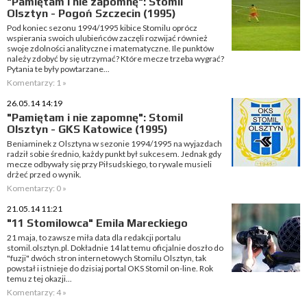
"Pamiętam i nie zapomnę": Stomil
Olsztyn - Pogoń Szczecin (1995)
Pod koniec sezonu 1994/1995 kibice Stomilu oprócz
wspierania swoich ulubieńców zaczęli rozwijać również
swoje zdolności analityczne i matematyczne. Ile punktów
należy zdobyć by się utrzymać? Które mecze trzeba wygrać?
Pytania te były powtarzane...
Komentarzy: 1 »
26.05.14 14:19
"Pamiętam i nie zapomnę": Stomil
Olsztyn - GKS Katowice (1995)
Beniaminek z Olsztyna w sezonie 1994/1995 na wyjazdach
radził sobie średnio, każdy punkt był sukcesem. Jednak gdy
mecze odbywały się przy Piłsudskiego, to rywale musieli
drżeć przed o wynik.
Komentarzy: 0 »
21.05.14 11:21
"11 Stomilowca" Emila Mareckiego
21 maja, to zawsze miła data dla redakcji portalu
stomil.olsztyn.pl. Dokładnie 14 lat temu oficjalnie doszło do
"fuzji" dwóch stron internetowych Stomilu Olsztyn, tak
powstał i istnieje do dzisiaj portal OKS Stomil on-line. Rok
temu z tej okazji...
Komentarzy: 4 »