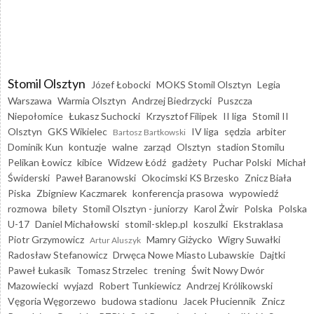
Stomil Olsztyn
Józef Łobocki
MOKS Stomil Olsztyn
Legia
Warszawa
Warmia Olsztyn
Andrzej Biedrzycki
Puszcza
Niepołomice
Łukasz Suchocki
Krzysztof Filipek
II liga
Stomil II
Olsztyn
GKS Wikielec
IV liga
sędzia
arbiter
Bartosz Bartkowski
Dominik Kun
kontuzje
walne
zarząd
Olsztyn
stadion Stomilu
Pelikan Łowicz
kibice
Widzew Łódź
gadżety
Puchar Polski
Michał
Świderski
Paweł Baranowski
Okocimski KS Brzesko
Znicz Biała
Piska
Zbigniew Kaczmarek
konferencja prasowa
wypowiedź
rozmowa
bilety
Stomil Olsztyn - juniorzy
Karol Żwir
Polska
Polska
U-17
Daniel Michałowski
stomil-sklep.pl
koszulki
Ekstraklasa
Piotr Grzymowicz
Mamry Giżycko
Wigry Suwałki
Artur Aluszyk
Radosław Stefanowicz
Drwęca Nowe Miasto Lubawskie
Dajtki
Paweł Łukasik
Tomasz Strzelec
trening
Świt Nowy Dwór
Mazowiecki
wyjazd
Robert Tunkiewicz
Andrzej Królikowski
Vęgoria Węgorzewo
budowa stadionu
Jacek Płuciennik
Znicz