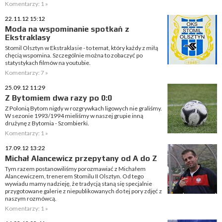
Komentarzy: 1 »
22.11.12 15:12
Moda na wspominanie spotkań z
Ekstraklasy
Stomil Olsztyn w Ekstraklasie - to temat, który każdy z miłą
chęcią wspomina. Szczególnie można to zobaczyć po
statystykach filmów na youtubie.
Komentarzy: 7 »
25.09.12 11:29
Z Bytomiem dwa razy po 0:0
Z Polonią Bytom nigdy w rozgrywkach ligowych nie graliśmy.
W sezonie 1993/1994 mieliśmy w naszej grupie inną
drużynę z Bytomia - Szombierki.
Komentarzy: 1 »
17.09.12 13:22
Michał Alancewicz przepytany od A do Z
Tym razem postanowiliśmy porozmawiać z Michałem
Alancewiczem, trenerem Stomilu II Olsztyn. Od tego
wywiadu mamy nadzieję, że tradycją staną się specjalnie
przygotowane galerie z niepublikowanych do tej pory zdjęć z
naszym rozmówcą.
Komentarzy: 1 »