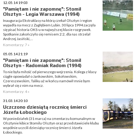
12.05.14 19:03
"Pamiętam i nie zapomnę": Stomil
Olsztyn - Legia Warszawa (1994)
Inauguracja Ekstraklasy na którą czekał Olsztyn i region
wypadła na mecz z Zagłębiem Lubin. 30 lipca 1994 zaczęła
się pisać historia OKS-u w najwyższej klasie rozgrywek.
Spotkanie zakończyło się remisem 2:2, dla nas strzelał
Andrzej Jasiński,...
Komentarzy: 7 »
05.05.14 21:19
"Pamiętam i nie zapomnę": Stomil
Olsztyn - Radomiak Radom (1994)
To nie była miłość od pierwszego wejrzenia. Kolega z klasy
ciągle opowiadał o Jankowskim, Sokołowskim,
Czereszewskim, Taliku aż w końcu namówił mnie bym
wybrał się z nim na mecz.
Komentarzy: 4 »
31.03.14 20:10
Uczczono dziesiątą rocznicę śmierci
Józefa Łobockiego
W poniedziałek (31 marca) na cmentarzu komunalnym w
Olsztynie kibice Stomilu Olsztyn oraz przedstawiciele klubu
wspólnie uczcili dziesiątą rocznicę śmierci Józefa
Łobockiego.