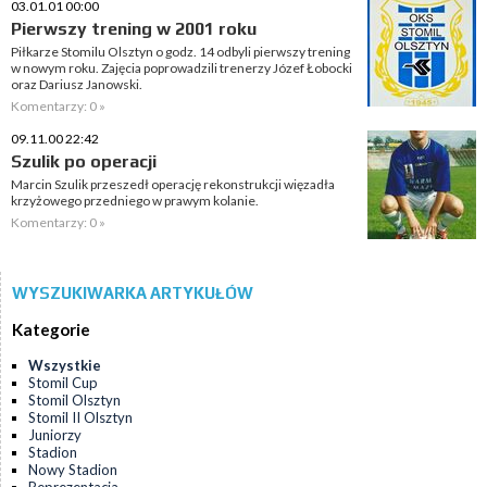
03.01.01 00:00
Pierwszy trening w 2001 roku
Piłkarze Stomilu Olsztyn o godz. 14 odbyli pierwszy trening
w nowym roku. Zajęcia poprowadzili trenerzy Józef Łobocki
oraz Dariusz Janowski.
Komentarzy: 0 »
09.11.00 22:42
Szulik po operacji
Marcin Szulik przeszedł operację rekonstrukcji więzadła
krzyżowego przedniego w prawym kolanie.
Komentarzy: 0 »
WYSZUKIWARKA ARTYKUŁÓW
Kategorie
Wszystkie
Stomil Cup
Stomil Olsztyn
Stomil II Olsztyn
Juniorzy
Stadion
Nowy Stadion