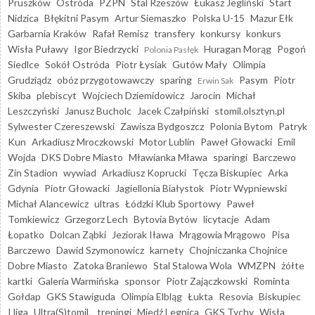
Pruszków
Ostróda
PZPN
Stal Rzeszów
Łukasz Jegliński
Start
Nidzica
Błękitni Pasym
Artur Siemaszko
Polska U-15
Mazur Ełk
Garbarnia Kraków
Rafał Remisz
transfery
konkursy
konkurs
Wisła Puławy
Igor Biedrzycki
Huragan Morąg
Pogoń
Polonia Pasłęk
Siedlce
Sokół Ostróda
Piotr Łysiak
Gutów Mały
Olimpia
Grudziądz
obóz przygotowawczy
sparing
Pasym
Piotr
Erwin Sak
Skiba
plebiscyt
Wojciech Dziemidowicz
Jarocin
Michał
Leszczyński
Janusz Bucholc
Jacek Czałpiński
stomil.olsztyn.pl
Sylwester Czereszewski
Zawisza Bydgoszcz
Polonia Bytom
Patryk
Kun
Arkadiusz Mroczkowski
Motor Lublin
Paweł Głowacki
Emil
Wojda
DKS Dobre Miasto
Mławianka Mława
sparingi
Barczewo
Zin Stadion
wywiad
Arkadiusz Koprucki
Tęcza Biskupiec
Arka
Gdynia
Piotr Głowacki
Jagiellonia Białystok
Piotr Wypniewski
Michał Alancewicz
ultras
Łódzki Klub Sportowy
Paweł
Tomkiewicz
Grzegorz Lech
Bytovia Bytów
licytacje
Adam
Łopatko
Dolcan Ząbki
Jeziorak Iława
Mrągowia Mrągowo
Pisa
Barczewo
Dawid Szymonowicz
karnety
Chojniczanka Chojnice
Dobre Miasto
Zatoka Braniewo
Stal Stalowa Wola
WMZPN
żółte
kartki
Galeria Warmińska
sponsor
Piotr Zajączkowski
Rominta
Gołdap
GKS Stawiguda
Olimpia Elbląg
Łukta
Resovia
Biskupiec
I liga
Ultra(S)tomiL
treningi
Miedź Legnica
GKS Tychy
Wisła