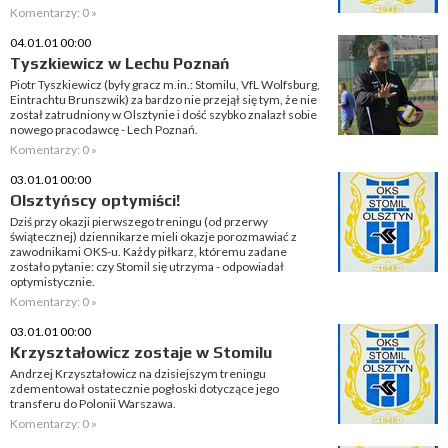
Komentarzy: 0 »
04.01.01 00:00
Tyszkiewicz w Lechu Poznań
Piotr Tyszkiewicz (były gracz m.in.: Stomilu, VfL Wolfsburg,
Eintrachtu Brunszwik) za bardzo nie przejął się tym, że nie
został zatrudniony w Olsztynie i dość szybko znalazł sobie
nowego pracodawcę - Lech Poznań.
Komentarzy: 0 »
03.01.01 00:00
Olsztyńscy optymiści!
Dziś przy okazji pierwszego treningu (od przerwy
świątecznej) dziennikarze mieli okazje porozmawiać z
zawodnikami OKS-u. Każdy piłkarz, któremu zadane
zostało pytanie: czy Stomil się utrzyma - odpowiadał
optymistycznie.
Komentarzy: 0 »
03.01.01 00:00
Krzyształowicz zostaje w Stomilu
Andrzej Krzyształowicz na dzisiejszym treningu
zdementował ostatecznie pogłoski dotyczące jego
transferu do Polonii Warszawa.
Komentarzy: 0 »