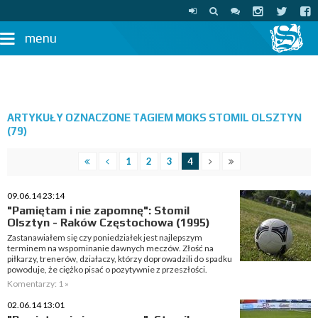
menu
ARTYKUŁY OZNACZONE TAGIEM MOKS STOMIL OLSZTYN
(79)
1
2
3
4
09.06.14 23:14
"Pamiętam i nie zapomnę": Stomil
Olsztyn - Raków Częstochowa (1995)
Zastanawiałem się czy poniedziałek jest najlepszym
terminem na wspominanie dawnych meczów. Złość na
piłkarzy, trenerów, działaczy, którzy doprowadzili do spadku
powoduje, że ciężko pisać o pozytywnie z przeszłości.
Komentarzy: 1 »
02.06.14 13:01