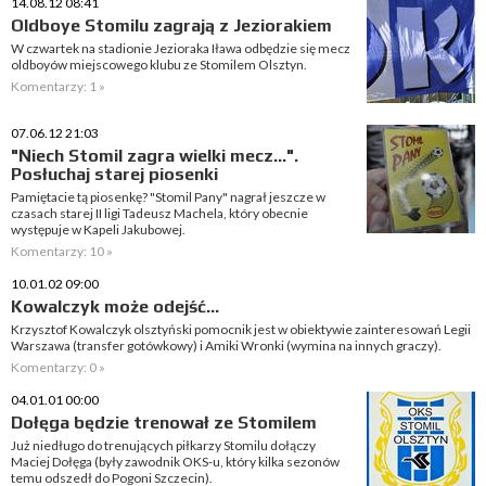
14.08.12 08:41
Oldboye Stomilu zagrają z Jeziorakiem
W czwartek na stadionie Jezioraka Iława odbędzie się mecz
oldboyów miejscowego klubu ze Stomilem Olsztyn.
Komentarzy: 1 »
07.06.12 21:03
"Niech Stomil zagra wielki mecz...".
Posłuchaj starej piosenki
Pamiętacie tą piosenkę? "Stomil Pany" nagrał jeszcze w
czasach starej II ligi Tadeusz Machela, który obecnie
występuje w Kapeli Jakubowej.
Komentarzy: 10 »
10.01.02 09:00
Kowalczyk może odejść...
Krzysztof Kowalczyk olsztyński pomocnik jest w obiektywie zainteresowań Legii
Warszawa (transfer gotówkowy) i Amiki Wronki (wymina na innych graczy).
Komentarzy: 0 »
04.01.01 00:00
Dołęga będzie trenował ze Stomilem
Już niedługo do trenujących piłkarzy Stomilu dołączy
Maciej Dołęga (były zawodnik OKS-u, który kilka sezonów
temu odszedł do Pogoni Szczecin).