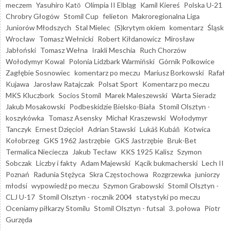
meczem
Yasuhiro Katō
Olimpia II Elbląg
Kamil Kiereś
Polska U-21
Chrobry Głogów
Stomil Cup
felieton
Makroregionalna Liga
Juniorów Młodszych
Stal Mielec
(S)krytym okiem
komentarz
Śląsk
Wrocław
Tomasz Wełnicki
Robert Kiłdanowicz
Mirosław
Jabłoński
Tomasz Wełna
Irakli Meschia
Ruch Chorzów
Wołodymyr Kowal
Polonia Lidzbark Warmiński
Górnik Polkowice
Zagłębie Sosnowiec
komentarz po meczu
Mariusz Borkowski
Rafał
Kujawa
Jarosław Ratajczak
Polsat Sport
Komentarz po meczu
MKS Kluczbork
Socios Stomil
Marek Maleszewski
Warta Sieradz
Jakub Mosakowski
Podbeskidzie Bielsko-Biała
Stomil Olsztyn -
koszykówka
Tomasz Asensky
Michał Kraszewski
Wołodymyr
Tanczyk
Ernest Dzięcioł
Adrian Stawski
Lukáš Kubáň
Kotwica
Kołobrzeg
GKS 1962 Jastrzębie
GKS Jastrzębie
Bruk-Bet
Termalica Nieciecza
Jakub Tecław
KKS 1925 Kalisz
Szymon
Sobczak
Liczby i fakty
Adam Majewski
Kącik bukmacherski
Lech II
Poznań
Radunia Stężyca
Skra Częstochowa
Rozgrzewka
juniorzy
młodsi
wypowiedź po meczu
Szymon Grabowski
Stomil Olsztyn -
CLJ U-17
Stomil Olsztyn - rocznik 2004
statystyki po meczu
Oceniamy piłkarzy Stomilu
Stomil Olsztyn - futsal
3. połowa
Piotr
Gurzęda