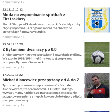
Komentarzy: 1 »
22.11.12 15:12
Moda na wspominanie spotkań z
Ekstraklasy
Stomil Olsztyn w Ekstraklasie - to temat, który każdy z miłą
chęcią wspomina. Szczególnie można to zobaczyć po
statystykach filmów na youtubie.
Komentarzy: 7 »
25.09.12 11:29
Z Bytomiem dwa razy po 0:0
Z Polonią Bytom nigdy w rozgrywkach ligowych nie graliśmy.
W sezonie 1993/1994 mieliśmy w naszej grupie inną
drużynę z Bytomia - Szombierki.
Komentarzy: 1 »
17.09.12 13:22
Michał Alancewicz przepytany od A do Z
Tym razem postanowiliśmy porozmawiać z Michałem
Alancewiczem, trenerem Stomilu II Olsztyn. Od tego
wywiadu mamy nadzieję, że tradycją staną się specjalnie
przygotowane galerie z niepublikowanych do tej pory zdjęć z
naszym rozmówcą.
Komentarzy: 1 »