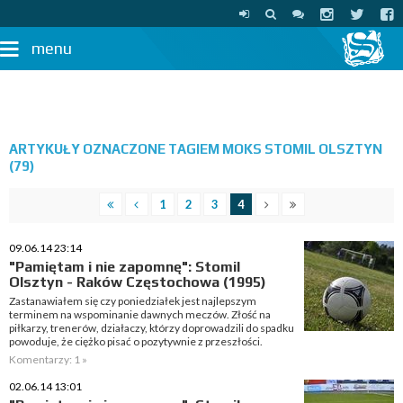
menu
ARTYKUŁY OZNACZONE TAGIEM MOKS STOMIL OLSZTYN
(79)
1
2
3
4
09.06.14 23:14
"Pamiętam i nie zapomnę": Stomil
Olsztyn - Raków Częstochowa (1995)
Zastanawiałem się czy poniedziałek jest najlepszym
terminem na wspominanie dawnych meczów. Złość na
piłkarzy, trenerów, działaczy, którzy doprowadzili do spadku
powoduje, że ciężko pisać o pozytywnie z przeszłości.
Komentarzy: 1 »
02.06.14 13:01