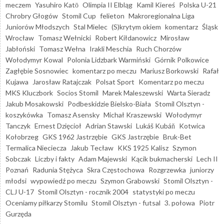
meczem
Yasuhiro Katō
Olimpia II Elbląg
Kamil Kiereś
Polska U-21
Chrobry Głogów
Stomil Cup
felieton
Makroregionalna Liga
Juniorów Młodszych
Stal Mielec
(S)krytym okiem
komentarz
Śląsk
Wrocław
Tomasz Wełnicki
Robert Kiłdanowicz
Mirosław
Jabłoński
Tomasz Wełna
Irakli Meschia
Ruch Chorzów
Wołodymyr Kowal
Polonia Lidzbark Warmiński
Górnik Polkowice
Zagłębie Sosnowiec
komentarz po meczu
Mariusz Borkowski
Rafał
Kujawa
Jarosław Ratajczak
Polsat Sport
Komentarz po meczu
MKS Kluczbork
Socios Stomil
Marek Maleszewski
Warta Sieradz
Jakub Mosakowski
Podbeskidzie Bielsko-Biała
Stomil Olsztyn -
koszykówka
Tomasz Asensky
Michał Kraszewski
Wołodymyr
Tanczyk
Ernest Dzięcioł
Adrian Stawski
Lukáš Kubáň
Kotwica
Kołobrzeg
GKS 1962 Jastrzębie
GKS Jastrzębie
Bruk-Bet
Termalica Nieciecza
Jakub Tecław
KKS 1925 Kalisz
Szymon
Sobczak
Liczby i fakty
Adam Majewski
Kącik bukmacherski
Lech II
Poznań
Radunia Stężyca
Skra Częstochowa
Rozgrzewka
juniorzy
młodsi
wypowiedź po meczu
Szymon Grabowski
Stomil Olsztyn -
CLJ U-17
Stomil Olsztyn - rocznik 2004
statystyki po meczu
Oceniamy piłkarzy Stomilu
Stomil Olsztyn - futsal
3. połowa
Piotr
Gurzęda