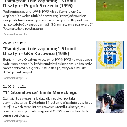
"Pamiętam i nie zapomnę": Stomil
Olsztyn - Pogoń Szczecin (1995)
Pod koniec sezonu 1994/1995 kibice Stomilu oprócz
wspierania swoich ulubieńców zaczęli rozwijać również
swoje zdolności analityczne i matematyczne. Ile punktów
należy zdobyć by się utrzymać? Które mecze trzeba wygrać?
Pytania te były powtarzane...
Komentarzy: 1 »
26.05.14 14:19
"Pamiętam i nie zapomnę": Stomil
Olsztyn - GKS Katowice (1995)
Beniaminek z Olsztyna w sezonie 1994/1995 na wyjazdach
radził sobie średnio, każdy punkt był sukcesem. Jednak gdy
mecze odbywały się przy Piłsudskiego, to rywale musieli
drżeć przed o wynik.
Komentarzy: 0 »
21.05.14 11:21
"11 Stomilowca" Emila Mareckiego
21 maja, to zawsze miła data dla redakcji portalu
stomil.olsztyn.pl. Dokładnie 14 lat temu oficjalnie doszło do
"fuzji" dwóch stron internetowych Stomilu Olsztyn, tak
powstał i istnieje do dzisiaj portal OKS Stomil on-line. Rok
temu z tej okazji...
Komentarzy: 4 »