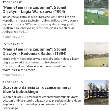
12.05.14 19:03
"Pamiętam i nie zapomnę": Stomil
Olsztyn - Legia Warszawa (1994)
Inauguracja Ekstraklasy na którą czekał Olsztyn i region
wypadła na mecz z Zagłębiem Lubin. 30 lipca 1994 zaczęła
się pisać historia OKS-u w najwyższej klasie rozgrywek.
Spotkanie zakończyło się remisem 2:2, dla nas strzelał
Andrzej Jasiński,...
Komentarzy: 7 »
05.05.14 21:19
"Pamiętam i nie zapomnę": Stomil
Olsztyn - Radomiak Radom (1994)
To nie była miłość od pierwszego wejrzenia. Kolega z klasy
ciągle opowiadał o Jankowskim, Sokołowskim,
Czereszewskim, Taliku aż w końcu namówił mnie bym
wybrał się z nim na mecz.
Komentarzy: 4 »
31.03.14 20:10
Uczczono dziesiątą rocznicę śmierci
Józefa Łobockiego
W poniedziałek (31 marca) na cmentarzu komunalnym w
Olsztynie kibice Stomilu Olsztyn oraz przedstawiciele klubu
wspólnie uczcili dziesiątą rocznicę śmierci Józefa
Łobockiego.