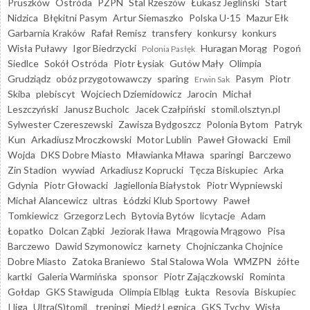
Pruszków
Ostróda
PZPN
Stal Rzeszów
Łukasz Jegliński
Start
Nidzica
Błękitni Pasym
Artur Siemaszko
Polska U-15
Mazur Ełk
Garbarnia Kraków
Rafał Remisz
transfery
konkursy
konkurs
Wisła Puławy
Igor Biedrzycki
Huragan Morąg
Pogoń
Polonia Pasłęk
Siedlce
Sokół Ostróda
Piotr Łysiak
Gutów Mały
Olimpia
Grudziądz
obóz przygotowawczy
sparing
Pasym
Piotr
Erwin Sak
Skiba
plebiscyt
Wojciech Dziemidowicz
Jarocin
Michał
Leszczyński
Janusz Bucholc
Jacek Czałpiński
stomil.olsztyn.pl
Sylwester Czereszewski
Zawisza Bydgoszcz
Polonia Bytom
Patryk
Kun
Arkadiusz Mroczkowski
Motor Lublin
Paweł Głowacki
Emil
Wojda
DKS Dobre Miasto
Mławianka Mława
sparingi
Barczewo
Zin Stadion
wywiad
Arkadiusz Koprucki
Tęcza Biskupiec
Arka
Gdynia
Piotr Głowacki
Jagiellonia Białystok
Piotr Wypniewski
Michał Alancewicz
ultras
Łódzki Klub Sportowy
Paweł
Tomkiewicz
Grzegorz Lech
Bytovia Bytów
licytacje
Adam
Łopatko
Dolcan Ząbki
Jeziorak Iława
Mrągowia Mrągowo
Pisa
Barczewo
Dawid Szymonowicz
karnety
Chojniczanka Chojnice
Dobre Miasto
Zatoka Braniewo
Stal Stalowa Wola
WMZPN
żółte
kartki
Galeria Warmińska
sponsor
Piotr Zajączkowski
Rominta
Gołdap
GKS Stawiguda
Olimpia Elbląg
Łukta
Resovia
Biskupiec
I liga
Ultra(S)tomiL
treningi
Miedź Legnica
GKS Tychy
Wisła