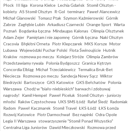
Płock
III liga
Korona Kielce
Lechia Gdańsk
Stomil Olsztyn -
kobiety
AS Stomil Olsztyn
R-Gol
terminarz
Paweł Alancewicz
Michał Glanowski
Tomasz Ptak
Szymon Kaźmierowski
Górnik
Zabrze
Zagłębie Lubin
Arkadiusz Czarnecki
Orange Sport
Warta
Poznań
Bogdanka Łęczna
Mindaugas Kalonas
Olimpia Olsztynek
Adam Zejer
Pamiętam i nie zapomnę
Górnik Łęczna
Naki Olsztyn
Cracovia
Błękitni Orneta
Piotr Klepczarek
MKS Korsze
Motor
Lubawa
Wojewódzki Puchar Polski
Flota Świnoujście
Hutnik
Kraków
rozmowa po meczu
Kolejarz Stróże
Olimpia Zambrów
Przedstawiamy rywala
Polonia Bydgoszcz
Granica Kętrzyn
Concordia Elbląg
Michał Trzeciakiewicz
Termalica Bruk-Bet
Nieciecza
Rozmowa po meczu
Sandecja Nowy Sącz
Wiktor
Biedrzycki
Bartoszyce
GKS Katowice
GKS Bełchatów
Polonia
Warszawa
Chodź w "biało-niebieskich" barwach i zdobywaj
nagrody!
Kamil Hempel
Paweł Piceluk
Stomil Olsztyn - juniorzy
młodsi
Raków Częstochowa
UKS SMS Łódź
Rafał Śledź
Radomiak
Radom
Paweł Kaczmarek
Stomil Travel
ŁKS Łódź
ŁKS Łomża
Rozwój Katowice
Piotr Darmochwał
Bez napinki
Odra Opole
Legia II Warszawa
stowarzyszenie "Stomil Ponad Wszystko"
Centralna Liga Juniorów
Dawid Mieczkowski
Rozmowa przed