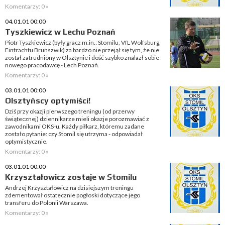
Komentarzy: 0 »
04.01.01 00:00
Tyszkiewicz w Lechu Poznań
Piotr Tyszkiewicz (były gracz m.in.: Stomilu, VfL Wolfsburg,
Eintrachtu Brunszwik) za bardzo nie przejął się tym, że nie
został zatrudniony w Olsztynie i dość szybko znalazł sobie
nowego pracodawcę - Lech Poznań.
Komentarzy: 0 »
03.01.01 00:00
Olsztyńscy optymiści!
Dziś przy okazji pierwszego treningu (od przerwy
świątecznej) dziennikarze mieli okazje porozmawiać z
zawodnikami OKS-u. Każdy piłkarz, któremu zadane
zostało pytanie: czy Stomil się utrzyma - odpowiadał
optymistycznie.
Komentarzy: 0 »
03.01.01 00:00
Krzyształowicz zostaje w Stomilu
Andrzej Krzyształowicz na dzisiejszym treningu
zdementował ostatecznie pogłoski dotyczące jego
transferu do Polonii Warszawa.
Komentarzy: 0 »