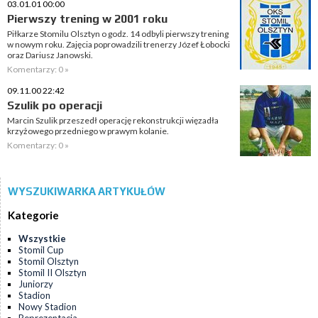
03.01.01 00:00
Pierwszy trening w 2001 roku
Piłkarze Stomilu Olsztyn o godz. 14 odbyli pierwszy trening
w nowym roku. Zajęcia poprowadzili trenerzy Józef Łobocki
oraz Dariusz Janowski.
Komentarzy: 0 »
09.11.00 22:42
Szulik po operacji
Marcin Szulik przeszedł operację rekonstrukcji więzadła
krzyżowego przedniego w prawym kolanie.
Komentarzy: 0 »
WYSZUKIWARKA ARTYKUŁÓW
Kategorie
Wszystkie
Stomil Cup
Stomil Olsztyn
Stomil II Olsztyn
Juniorzy
Stadion
Nowy Stadion