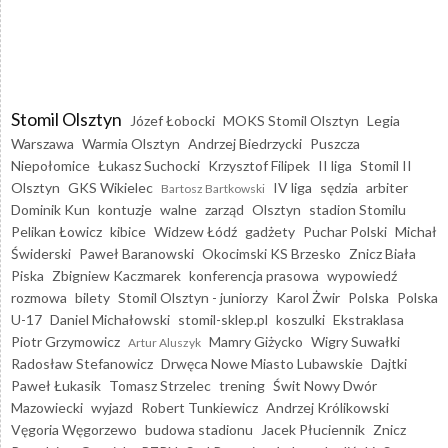
Stomil Olsztyn
Józef Łobocki
MOKS Stomil Olsztyn
Legia
Warszawa
Warmia Olsztyn
Andrzej Biedrzycki
Puszcza
Niepołomice
Łukasz Suchocki
Krzysztof Filipek
II liga
Stomil II
Olsztyn
GKS Wikielec
IV liga
sędzia
arbiter
Bartosz Bartkowski
Dominik Kun
kontuzje
walne
zarząd
Olsztyn
stadion Stomilu
Pelikan Łowicz
kibice
Widzew Łódź
gadżety
Puchar Polski
Michał
Świderski
Paweł Baranowski
Okocimski KS Brzesko
Znicz Biała
Piska
Zbigniew Kaczmarek
konferencja prasowa
wypowiedź
rozmowa
bilety
Stomil Olsztyn - juniorzy
Karol Żwir
Polska
Polska
U-17
Daniel Michałowski
stomil-sklep.pl
koszulki
Ekstraklasa
Piotr Grzymowicz
Mamry Giżycko
Wigry Suwałki
Artur Aluszyk
Radosław Stefanowicz
Drwęca Nowe Miasto Lubawskie
Dajtki
Paweł Łukasik
Tomasz Strzelec
trening
Świt Nowy Dwór
Mazowiecki
wyjazd
Robert Tunkiewicz
Andrzej Królikowski
Vęgoria Węgorzewo
budowa stadionu
Jacek Płuciennik
Znicz