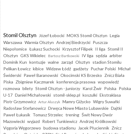
Stomil Olsztyn
Józef Łobocki
MOKS Stomil Olsztyn
Legia
Warszawa
Warmia Olsztyn
Andrzej Biedrzycki
Puszcza
Niepołomice
Łukasz Suchocki
Krzysztof Filipek
II liga
Stomil II
Olsztyn
GKS Wikielec
IV liga
sędzia
arbiter
Bartosz Bartkowski
Dominik Kun
kontuzje
walne
zarząd
Olsztyn
stadion Stomilu
Pelikan Łowicz
kibice
Widzew Łódź
gadżety
Puchar Polski
Michał
Świderski
Paweł Baranowski
Okocimski KS Brzesko
Znicz Biała
Piska
Zbigniew Kaczmarek
konferencja prasowa
wypowiedź
rozmowa
bilety
Stomil Olsztyn - juniorzy
Karol Żwir
Polska
Polska
U-17
Daniel Michałowski
stomil-sklep.pl
koszulki
Ekstraklasa
Piotr Grzymowicz
Mamry Giżycko
Wigry Suwałki
Artur Aluszyk
Radosław Stefanowicz
Drwęca Nowe Miasto Lubawskie
Dajtki
Paweł Łukasik
Tomasz Strzelec
trening
Świt Nowy Dwór
Mazowiecki
wyjazd
Robert Tunkiewicz
Andrzej Królikowski
Vęgoria Węgorzewo
budowa stadionu
Jacek Płuciennik
Znicz