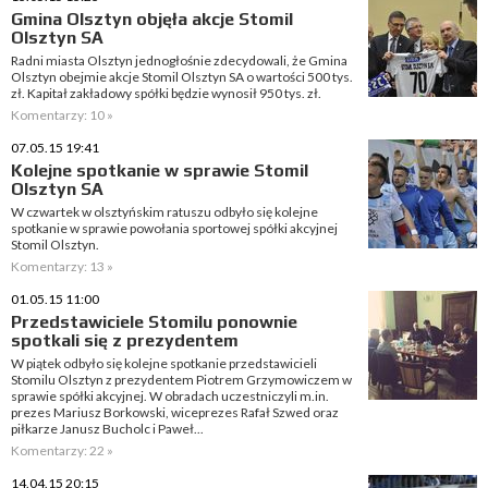
Gmina Olsztyn objęła akcje Stomil
Olsztyn SA
Radni miasta Olsztyn jednogłośnie zdecydowali, że Gmina
Olsztyn obejmie akcje Stomil Olsztyn SA o wartości 500 tys.
zł. Kapitał zakładowy spółki będzie wynosił 950 tys. zł.
Komentarzy: 10 »
07.05.15 19:41
Kolejne spotkanie w sprawie Stomil
Olsztyn SA
W czwartek w olsztyńskim ratuszu odbyło się kolejne
spotkanie w sprawie powołania sportowej spółki akcyjnej
Stomil Olsztyn.
Komentarzy: 13 »
01.05.15 11:00
Przedstawiciele Stomilu ponownie
spotkali się z prezydentem
W piątek odbyło się kolejne spotkanie przedstawicieli
Stomilu Olsztyn z prezydentem Piotrem Grzymowiczem w
sprawie spółki akcyjnej. W obradach uczestniczyli m.in.
prezes Mariusz Borkowski, wiceprezes Rafał Szwed oraz
piłkarze Janusz Bucholc i Paweł...
Komentarzy: 22 »
14.04.15 20:15