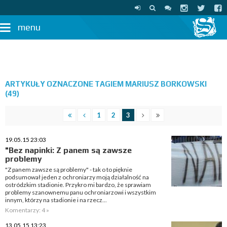
menu
ARTYKUŁY OZNACZONE TAGIEM MARIUSZ BORKOWSKI
(49)
1
2
3
19.05.15 23:03
"Bez napinki: Z panem są zawsze
problemy
"Z panem zawsze są problemy" - tak o to pięknie
podsumował jeden z ochroniarzy moją działalność na
ostródzkim stadionie. Przykro mi bardzo, że sprawiam
problemy szanownemu panu ochroniarzowi i wszystkim
innym, którzy na stadionie i na rzecz...
Komentarzy: 4 »
13.05.15 13:23