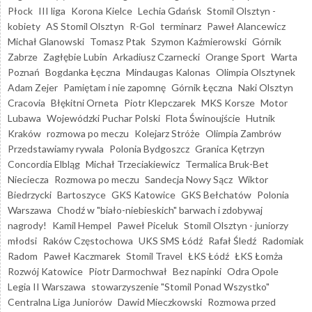
Płock
III liga
Korona Kielce
Lechia Gdańsk
Stomil Olsztyn -
kobiety
AS Stomil Olsztyn
R-Gol
terminarz
Paweł Alancewicz
Michał Glanowski
Tomasz Ptak
Szymon Kaźmierowski
Górnik
Zabrze
Zagłębie Lubin
Arkadiusz Czarnecki
Orange Sport
Warta
Poznań
Bogdanka Łęczna
Mindaugas Kalonas
Olimpia Olsztynek
Adam Zejer
Pamiętam i nie zapomnę
Górnik Łęczna
Naki Olsztyn
Cracovia
Błękitni Orneta
Piotr Klepczarek
MKS Korsze
Motor
Lubawa
Wojewódzki Puchar Polski
Flota Świnoujście
Hutnik
Kraków
rozmowa po meczu
Kolejarz Stróże
Olimpia Zambrów
Przedstawiamy rywala
Polonia Bydgoszcz
Granica Kętrzyn
Concordia Elbląg
Michał Trzeciakiewicz
Termalica Bruk-Bet
Nieciecza
Rozmowa po meczu
Sandecja Nowy Sącz
Wiktor
Biedrzycki
Bartoszyce
GKS Katowice
GKS Bełchatów
Polonia
Warszawa
Chodź w "biało-niebieskich" barwach i zdobywaj
nagrody!
Kamil Hempel
Paweł Piceluk
Stomil Olsztyn - juniorzy
młodsi
Raków Częstochowa
UKS SMS Łódź
Rafał Śledź
Radomiak
Radom
Paweł Kaczmarek
Stomil Travel
ŁKS Łódź
ŁKS Łomża
Rozwój Katowice
Piotr Darmochwał
Bez napinki
Odra Opole
Legia II Warszawa
stowarzyszenie "Stomil Ponad Wszystko"
Centralna Liga Juniorów
Dawid Mieczkowski
Rozmowa przed