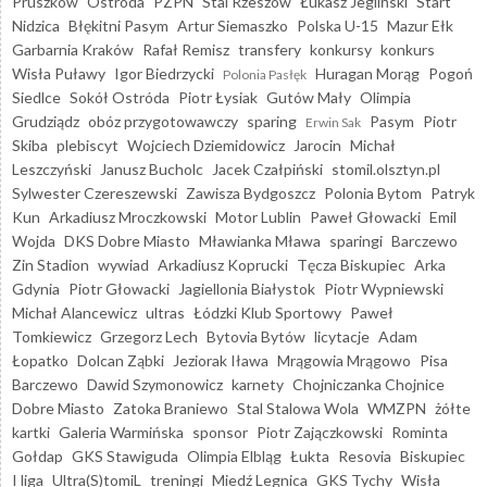
Pruszków
Ostróda
PZPN
Stal Rzeszów
Łukasz Jegliński
Start
Nidzica
Błękitni Pasym
Artur Siemaszko
Polska U-15
Mazur Ełk
Garbarnia Kraków
Rafał Remisz
transfery
konkursy
konkurs
Wisła Puławy
Igor Biedrzycki
Huragan Morąg
Pogoń
Polonia Pasłęk
Siedlce
Sokół Ostróda
Piotr Łysiak
Gutów Mały
Olimpia
Grudziądz
obóz przygotowawczy
sparing
Pasym
Piotr
Erwin Sak
Skiba
plebiscyt
Wojciech Dziemidowicz
Jarocin
Michał
Leszczyński
Janusz Bucholc
Jacek Czałpiński
stomil.olsztyn.pl
Sylwester Czereszewski
Zawisza Bydgoszcz
Polonia Bytom
Patryk
Kun
Arkadiusz Mroczkowski
Motor Lublin
Paweł Głowacki
Emil
Wojda
DKS Dobre Miasto
Mławianka Mława
sparingi
Barczewo
Zin Stadion
wywiad
Arkadiusz Koprucki
Tęcza Biskupiec
Arka
Gdynia
Piotr Głowacki
Jagiellonia Białystok
Piotr Wypniewski
Michał Alancewicz
ultras
Łódzki Klub Sportowy
Paweł
Tomkiewicz
Grzegorz Lech
Bytovia Bytów
licytacje
Adam
Łopatko
Dolcan Ząbki
Jeziorak Iława
Mrągowia Mrągowo
Pisa
Barczewo
Dawid Szymonowicz
karnety
Chojniczanka Chojnice
Dobre Miasto
Zatoka Braniewo
Stal Stalowa Wola
WMZPN
żółte
kartki
Galeria Warmińska
sponsor
Piotr Zajączkowski
Rominta
Gołdap
GKS Stawiguda
Olimpia Elbląg
Łukta
Resovia
Biskupiec
I liga
Ultra(S)tomiL
treningi
Miedź Legnica
GKS Tychy
Wisła