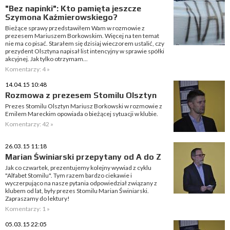
"Bez napinki": Kto pamięta jeszcze
Szymona Kaźmierowskiego?
Bieżące sprawy przedstawiłem Wam w rozmowie z
prezesem Mariuszem Borkowskim. Więcej na ten temat
nie ma co pisać. Starałem się dzisiaj wieczorem ustalić, czy
prezydent Olsztyna napisał list intencyjny w sprawie spółki
akcyjnej. Jak tylko otrzymam...
Komentarzy: 4 »
14.04.15 10:48
Rozmowa z prezesem Stomilu Olsztyn
Prezes Stomilu Olsztyn Mariusz Borkowski w rozmowie z
Emilem Mareckim opowiada o bieżącej sytuacji w klubie.
Komentarzy: 42 »
26.03.15 11:18
Marian Świniarski przepytany od A do Z
Jak co czwartek, prezentujemy kolejny wywiad z cyklu
"Alfabet Stomilu". Tym razem bardzo ciekawie i
wyczerpująco na nasze pytania odpowiedział związany z
klubem od lat, były prezes Stomilu Marian Świniarski.
Zapraszamy do lektury!
Komentarzy: 1 »
05.03.15 22:05