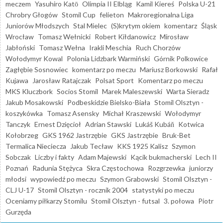
meczem
Yasuhiro Katō
Olimpia II Elbląg
Kamil Kiereś
Polska U-21
Chrobry Głogów
Stomil Cup
felieton
Makroregionalna Liga
Juniorów Młodszych
Stal Mielec
(S)krytym okiem
komentarz
Śląsk
Wrocław
Tomasz Wełnicki
Robert Kiłdanowicz
Mirosław
Jabłoński
Tomasz Wełna
Irakli Meschia
Ruch Chorzów
Wołodymyr Kowal
Polonia Lidzbark Warmiński
Górnik Polkowice
Zagłębie Sosnowiec
komentarz po meczu
Mariusz Borkowski
Rafał
Kujawa
Jarosław Ratajczak
Polsat Sport
Komentarz po meczu
MKS Kluczbork
Socios Stomil
Marek Maleszewski
Warta Sieradz
Jakub Mosakowski
Podbeskidzie Bielsko-Biała
Stomil Olsztyn -
koszykówka
Tomasz Asensky
Michał Kraszewski
Wołodymyr
Tanczyk
Ernest Dzięcioł
Adrian Stawski
Lukáš Kubáň
Kotwica
Kołobrzeg
GKS 1962 Jastrzębie
GKS Jastrzębie
Bruk-Bet
Termalica Nieciecza
Jakub Tecław
KKS 1925 Kalisz
Szymon
Sobczak
Liczby i fakty
Adam Majewski
Kącik bukmacherski
Lech II
Poznań
Radunia Stężyca
Skra Częstochowa
Rozgrzewka
juniorzy
młodsi
wypowiedź po meczu
Szymon Grabowski
Stomil Olsztyn -
CLJ U-17
Stomil Olsztyn - rocznik 2004
statystyki po meczu
Oceniamy piłkarzy Stomilu
Stomil Olsztyn - futsal
3. połowa
Piotr
Gurzęda