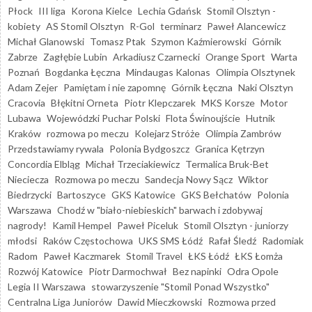
Płock
III liga
Korona Kielce
Lechia Gdańsk
Stomil Olsztyn -
kobiety
AS Stomil Olsztyn
R-Gol
terminarz
Paweł Alancewicz
Michał Glanowski
Tomasz Ptak
Szymon Kaźmierowski
Górnik
Zabrze
Zagłębie Lubin
Arkadiusz Czarnecki
Orange Sport
Warta
Poznań
Bogdanka Łęczna
Mindaugas Kalonas
Olimpia Olsztynek
Adam Zejer
Pamiętam i nie zapomnę
Górnik Łęczna
Naki Olsztyn
Cracovia
Błękitni Orneta
Piotr Klepczarek
MKS Korsze
Motor
Lubawa
Wojewódzki Puchar Polski
Flota Świnoujście
Hutnik
Kraków
rozmowa po meczu
Kolejarz Stróże
Olimpia Zambrów
Przedstawiamy rywala
Polonia Bydgoszcz
Granica Kętrzyn
Concordia Elbląg
Michał Trzeciakiewicz
Termalica Bruk-Bet
Nieciecza
Rozmowa po meczu
Sandecja Nowy Sącz
Wiktor
Biedrzycki
Bartoszyce
GKS Katowice
GKS Bełchatów
Polonia
Warszawa
Chodź w "biało-niebieskich" barwach i zdobywaj
nagrody!
Kamil Hempel
Paweł Piceluk
Stomil Olsztyn - juniorzy
młodsi
Raków Częstochowa
UKS SMS Łódź
Rafał Śledź
Radomiak
Radom
Paweł Kaczmarek
Stomil Travel
ŁKS Łódź
ŁKS Łomża
Rozwój Katowice
Piotr Darmochwał
Bez napinki
Odra Opole
Legia II Warszawa
stowarzyszenie "Stomil Ponad Wszystko"
Centralna Liga Juniorów
Dawid Mieczkowski
Rozmowa przed