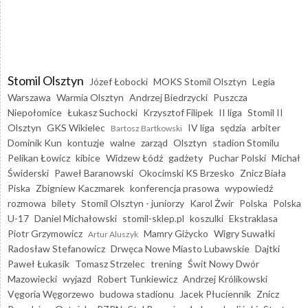
Stomil Olsztyn
Józef Łobocki
MOKS Stomil Olsztyn
Legia
Warszawa
Warmia Olsztyn
Andrzej Biedrzycki
Puszcza
Niepołomice
Łukasz Suchocki
Krzysztof Filipek
II liga
Stomil II
Olsztyn
GKS Wikielec
IV liga
sędzia
arbiter
Bartosz Bartkowski
Dominik Kun
kontuzje
walne
zarząd
Olsztyn
stadion Stomilu
Pelikan Łowicz
kibice
Widzew Łódź
gadżety
Puchar Polski
Michał
Świderski
Paweł Baranowski
Okocimski KS Brzesko
Znicz Biała
Piska
Zbigniew Kaczmarek
konferencja prasowa
wypowiedź
rozmowa
bilety
Stomil Olsztyn - juniorzy
Karol Żwir
Polska
Polska
U-17
Daniel Michałowski
stomil-sklep.pl
koszulki
Ekstraklasa
Piotr Grzymowicz
Mamry Giżycko
Wigry Suwałki
Artur Aluszyk
Radosław Stefanowicz
Drwęca Nowe Miasto Lubawskie
Dajtki
Paweł Łukasik
Tomasz Strzelec
trening
Świt Nowy Dwór
Mazowiecki
wyjazd
Robert Tunkiewicz
Andrzej Królikowski
Vęgoria Węgorzewo
budowa stadionu
Jacek Płuciennik
Znicz