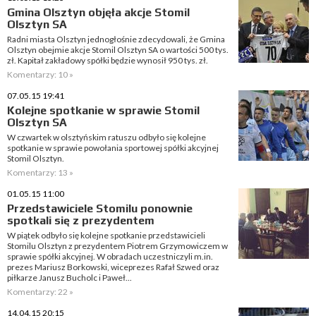
Gmina Olsztyn objęła akcje Stomil
Olsztyn SA
Radni miasta Olsztyn jednogłośnie zdecydowali, że Gmina
Olsztyn obejmie akcje Stomil Olsztyn SA o wartości 500 tys.
zł. Kapitał zakładowy spółki będzie wynosił 950 tys. zł.
Komentarzy: 10 »
07.05.15 19:41
Kolejne spotkanie w sprawie Stomil
Olsztyn SA
W czwartek w olsztyńskim ratuszu odbyło się kolejne
spotkanie w sprawie powołania sportowej spółki akcyjnej
Stomil Olsztyn.
Komentarzy: 13 »
01.05.15 11:00
Przedstawiciele Stomilu ponownie
spotkali się z prezydentem
W piątek odbyło się kolejne spotkanie przedstawicieli
Stomilu Olsztyn z prezydentem Piotrem Grzymowiczem w
sprawie spółki akcyjnej. W obradach uczestniczyli m.in.
prezes Mariusz Borkowski, wiceprezes Rafał Szwed oraz
piłkarze Janusz Bucholc i Paweł...
Komentarzy: 22 »
14.04.15 20:15