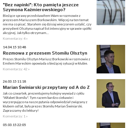
"Bez napinki": Kto pamięta jeszcze
Szymona Kaźmierowskiego?
Bieżące sprawy przedstawiłem Wam w rozmowie z
prezesem Mariuszem Borkowskim. Więcej na ten temat
nie ma co pisać. Starałem się dzisiaj wieczorem ustalić, czy
prezydent Olsztyna napisał list intencyjny w sprawie spółki
akcyjnej. Jak tylko otrzymam...
Komentarzy: 4 »
14.04.15 10:48
Rozmowa z prezesem Stomilu Olsztyn
Prezes Stomilu Olsztyn Mariusz Borkowski w rozmowie z
Emilem Mareckim opowiada o bieżącej sytuacji w klubie.
Komentarzy: 42 »
26.03.15 11:18
Marian Świniarski przepytany od A do Z
Jak co czwartek, prezentujemy kolejny wywiad z cyklu
"Alfabet Stomilu". Tym razem bardzo ciekawie i
wyczerpująco na nasze pytania odpowiedział związany z
klubem od lat, były prezes Stomilu Marian Świniarski.
Zapraszamy do lektury!
Komentarzy: 1 »
05.03.15 22:05