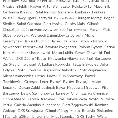
Pruszków
Ostróda
PZPN
Stal Rzeszów
Łukasz Jegliński
Start
Nidzica
Błękitni Pasym
Artur Siemaszko
Polska U-15
Mazur Ełk
Garbarnia Kraków
Rafał Remisz
transfery
konkursy
konkurs
Wisła Puławy
Igor Biedrzycki
Huragan Morąg
Pogoń
Polonia Pasłęk
Siedlce
Sokół Ostróda
Piotr Łysiak
Gutów Mały
Olimpia
Grudziądz
obóz przygotowawczy
sparing
Pasym
Piotr
Erwin Sak
Skiba
plebiscyt
Wojciech Dziemidowicz
Jarocin
Michał
Leszczyński
Janusz Bucholc
Jacek Czałpiński
stomil.olsztyn.pl
Sylwester Czereszewski
Zawisza Bydgoszcz
Polonia Bytom
Patryk
Kun
Arkadiusz Mroczkowski
Motor Lublin
Paweł Głowacki
Emil
Wojda
DKS Dobre Miasto
Mławianka Mława
sparingi
Barczewo
Zin Stadion
wywiad
Arkadiusz Koprucki
Tęcza Biskupiec
Arka
Gdynia
Piotr Głowacki
Jagiellonia Białystok
Piotr Wypniewski
Michał Alancewicz
ultras
Łódzki Klub Sportowy
Paweł
Tomkiewicz
Grzegorz Lech
Bytovia Bytów
licytacje
Adam
Łopatko
Dolcan Ząbki
Jeziorak Iława
Mrągowia Mrągowo
Pisa
Barczewo
Dawid Szymonowicz
karnety
Chojniczanka Chojnice
Dobre Miasto
Zatoka Braniewo
Stal Stalowa Wola
WMZPN
żółte
kartki
Galeria Warmińska
sponsor
Piotr Zajączkowski
Rominta
Gołdap
GKS Stawiguda
Olimpia Elbląg
Łukta
Resovia
Biskupiec
I liga
Ultra(S)tomiL
treningi
Miedź Legnica
GKS Tychy
Wisła