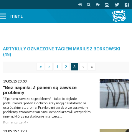
menu
ARTYKUŁY OZNACZONE TAGIEM MARIUSZ BORKOWSKI
(49)
1
2
3
19.05.15 23:03
"Bez napinki: Z panem są zawsze
problemy
"Z panem zawsze są problemy" - tak o to pięknie
podsumował jeden z ochroniarzy moją działalność na
ostródzkim stadionie. Przykro mi bardzo, że sprawiam
problemy szanownemu panu ochroniarzowi i wszystkim
innym, którzy na stadionie i na rzecz...
Komentarzy: 4 »
13.05.15 13:23