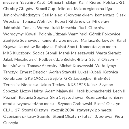
meczem
Yasuhiro Katō
Olimpia II Elbląg
Kamil Kiereś
Polska U-21
Chrobry Głogów
Stomil Cup
felieton
Makroregionalna Liga
Juniorów Młodszych
Stal Mielec
(S)krytym okiem
komentarz
Śląsk
Wrocław
Tomasz Wełnicki
Robert Kiłdanowicz
Mirosław
Jabłoński
Tomasz Wełna
Irakli Meschia
Ruch Chorzów
Wołodymyr Kowal
Polonia Lidzbark Warmiński
Górnik Polkowice
Zagłębie Sosnowiec
komentarz po meczu
Mariusz Borkowski
Rafał
Kujawa
Jarosław Ratajczak
Polsat Sport
Komentarz po meczu
MKS Kluczbork
Socios Stomil
Marek Maleszewski
Warta Sieradz
Jakub Mosakowski
Podbeskidzie Bielsko-Biała
Stomil Olsztyn -
koszykówka
Tomasz Asensky
Michał Kraszewski
Wołodymyr
Tanczyk
Ernest Dzięcioł
Adrian Stawski
Lukáš Kubáň
Kotwica
Kołobrzeg
GKS 1962 Jastrzębie
GKS Jastrzębie
Bruk-Bet
Termalica Nieciecza
Jakub Tecław
KKS 1925 Kalisz
Szymon
Sobczak
Liczby i fakty
Adam Majewski
Kącik bukmacherski
Lech II
Poznań
Radunia Stężyca
Skra Częstochowa
Rozgrzewka
juniorzy
młodsi
wypowiedź po meczu
Szymon Grabowski
Stomil Olsztyn -
CLJ U-17
Stomil Olsztyn - rocznik 2004
statystyki po meczu
Oceniamy piłkarzy Stomilu
Stomil Olsztyn - futsal
3. połowa
Piotr
Gurzęda