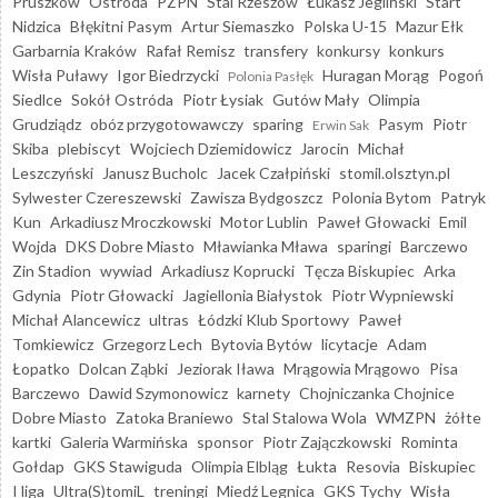
Pruszków
Ostróda
PZPN
Stal Rzeszów
Łukasz Jegliński
Start
Nidzica
Błękitni Pasym
Artur Siemaszko
Polska U-15
Mazur Ełk
Garbarnia Kraków
Rafał Remisz
transfery
konkursy
konkurs
Wisła Puławy
Igor Biedrzycki
Huragan Morąg
Pogoń
Polonia Pasłęk
Siedlce
Sokół Ostróda
Piotr Łysiak
Gutów Mały
Olimpia
Grudziądz
obóz przygotowawczy
sparing
Pasym
Piotr
Erwin Sak
Skiba
plebiscyt
Wojciech Dziemidowicz
Jarocin
Michał
Leszczyński
Janusz Bucholc
Jacek Czałpiński
stomil.olsztyn.pl
Sylwester Czereszewski
Zawisza Bydgoszcz
Polonia Bytom
Patryk
Kun
Arkadiusz Mroczkowski
Motor Lublin
Paweł Głowacki
Emil
Wojda
DKS Dobre Miasto
Mławianka Mława
sparingi
Barczewo
Zin Stadion
wywiad
Arkadiusz Koprucki
Tęcza Biskupiec
Arka
Gdynia
Piotr Głowacki
Jagiellonia Białystok
Piotr Wypniewski
Michał Alancewicz
ultras
Łódzki Klub Sportowy
Paweł
Tomkiewicz
Grzegorz Lech
Bytovia Bytów
licytacje
Adam
Łopatko
Dolcan Ząbki
Jeziorak Iława
Mrągowia Mrągowo
Pisa
Barczewo
Dawid Szymonowicz
karnety
Chojniczanka Chojnice
Dobre Miasto
Zatoka Braniewo
Stal Stalowa Wola
WMZPN
żółte
kartki
Galeria Warmińska
sponsor
Piotr Zajączkowski
Rominta
Gołdap
GKS Stawiguda
Olimpia Elbląg
Łukta
Resovia
Biskupiec
I liga
Ultra(S)tomiL
treningi
Miedź Legnica
GKS Tychy
Wisła