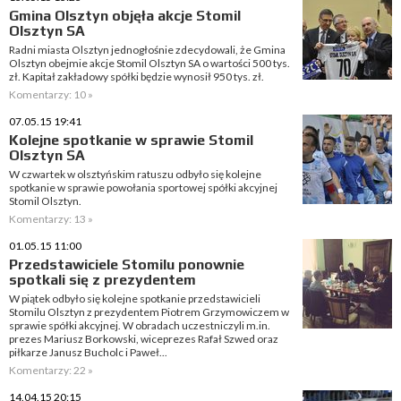
Gmina Olsztyn objęła akcje Stomil
Olsztyn SA
Radni miasta Olsztyn jednogłośnie zdecydowali, że Gmina
Olsztyn obejmie akcje Stomil Olsztyn SA o wartości 500 tys.
zł. Kapitał zakładowy spółki będzie wynosił 950 tys. zł.
Komentarzy: 10 »
07.05.15 19:41
Kolejne spotkanie w sprawie Stomil
Olsztyn SA
W czwartek w olsztyńskim ratuszu odbyło się kolejne
spotkanie w sprawie powołania sportowej spółki akcyjnej
Stomil Olsztyn.
Komentarzy: 13 »
01.05.15 11:00
Przedstawiciele Stomilu ponownie
spotkali się z prezydentem
W piątek odbyło się kolejne spotkanie przedstawicieli
Stomilu Olsztyn z prezydentem Piotrem Grzymowiczem w
sprawie spółki akcyjnej. W obradach uczestniczyli m.in.
prezes Mariusz Borkowski, wiceprezes Rafał Szwed oraz
piłkarze Janusz Bucholc i Paweł...
Komentarzy: 22 »
14.04.15 20:15