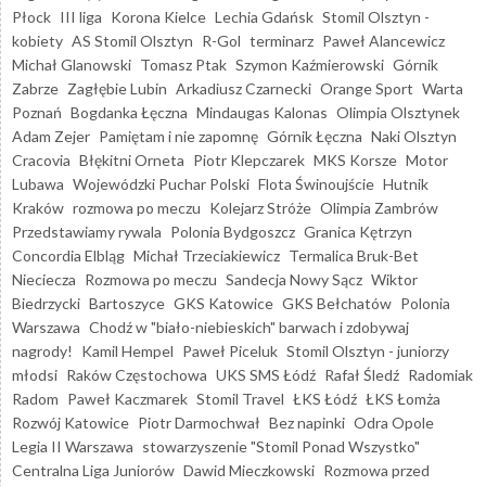
Płock
III liga
Korona Kielce
Lechia Gdańsk
Stomil Olsztyn -
kobiety
AS Stomil Olsztyn
R-Gol
terminarz
Paweł Alancewicz
Michał Glanowski
Tomasz Ptak
Szymon Kaźmierowski
Górnik
Zabrze
Zagłębie Lubin
Arkadiusz Czarnecki
Orange Sport
Warta
Poznań
Bogdanka Łęczna
Mindaugas Kalonas
Olimpia Olsztynek
Adam Zejer
Pamiętam i nie zapomnę
Górnik Łęczna
Naki Olsztyn
Cracovia
Błękitni Orneta
Piotr Klepczarek
MKS Korsze
Motor
Lubawa
Wojewódzki Puchar Polski
Flota Świnoujście
Hutnik
Kraków
rozmowa po meczu
Kolejarz Stróże
Olimpia Zambrów
Przedstawiamy rywala
Polonia Bydgoszcz
Granica Kętrzyn
Concordia Elbląg
Michał Trzeciakiewicz
Termalica Bruk-Bet
Nieciecza
Rozmowa po meczu
Sandecja Nowy Sącz
Wiktor
Biedrzycki
Bartoszyce
GKS Katowice
GKS Bełchatów
Polonia
Warszawa
Chodź w "biało-niebieskich" barwach i zdobywaj
nagrody!
Kamil Hempel
Paweł Piceluk
Stomil Olsztyn - juniorzy
młodsi
Raków Częstochowa
UKS SMS Łódź
Rafał Śledź
Radomiak
Radom
Paweł Kaczmarek
Stomil Travel
ŁKS Łódź
ŁKS Łomża
Rozwój Katowice
Piotr Darmochwał
Bez napinki
Odra Opole
Legia II Warszawa
stowarzyszenie "Stomil Ponad Wszystko"
Centralna Liga Juniorów
Dawid Mieczkowski
Rozmowa przed