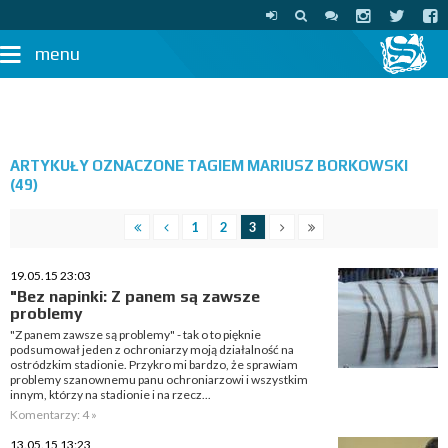
menu
ARTYKUŁY OZNACZONE TAGIEM MARIUSZ BORKOWSKI
(49)
1
2
3
19.05.15 23:03
"Bez napinki: Z panem są zawsze
problemy
"Z panem zawsze są problemy" - tak o to pięknie
podsumował jeden z ochroniarzy moją działalność na
ostródzkim stadionie. Przykro mi bardzo, że sprawiam
problemy szanownemu panu ochroniarzowi i wszystkim
innym, którzy na stadionie i na rzecz...
Komentarzy: 4 »
13.05.15 13:23