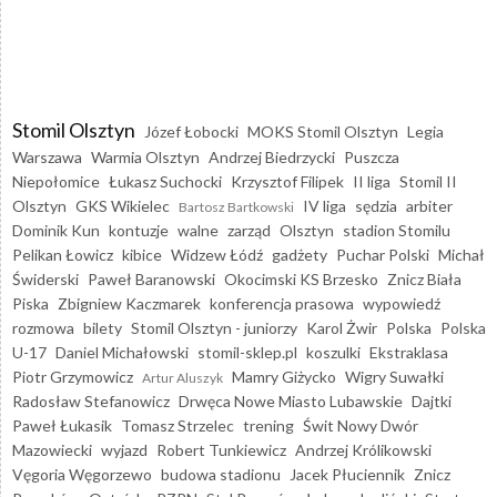
Stomil Olsztyn
Józef Łobocki
MOKS Stomil Olsztyn
Legia
Warszawa
Warmia Olsztyn
Andrzej Biedrzycki
Puszcza
Niepołomice
Łukasz Suchocki
Krzysztof Filipek
II liga
Stomil II
Olsztyn
GKS Wikielec
IV liga
sędzia
arbiter
Bartosz Bartkowski
Dominik Kun
kontuzje
walne
zarząd
Olsztyn
stadion Stomilu
Pelikan Łowicz
kibice
Widzew Łódź
gadżety
Puchar Polski
Michał
Świderski
Paweł Baranowski
Okocimski KS Brzesko
Znicz Biała
Piska
Zbigniew Kaczmarek
konferencja prasowa
wypowiedź
rozmowa
bilety
Stomil Olsztyn - juniorzy
Karol Żwir
Polska
Polska
U-17
Daniel Michałowski
stomil-sklep.pl
koszulki
Ekstraklasa
Piotr Grzymowicz
Mamry Giżycko
Wigry Suwałki
Artur Aluszyk
Radosław Stefanowicz
Drwęca Nowe Miasto Lubawskie
Dajtki
Paweł Łukasik
Tomasz Strzelec
trening
Świt Nowy Dwór
Mazowiecki
wyjazd
Robert Tunkiewicz
Andrzej Królikowski
Vęgoria Węgorzewo
budowa stadionu
Jacek Płuciennik
Znicz