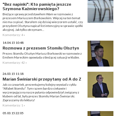
"Bez napinki": Kto pamięta jeszcze
Szymona Kaźmierowskiego?
Bieżące sprawy przedstawiłem Wam w rozmowie z
prezesem Mariuszem Borkowskim. Więcej na ten temat
nie ma co pisać. Starałem się dzisiaj wieczorem ustalić, czy
prezydent Olsztyna napisał list intencyjny w sprawie spółki
akcyjnej. Jak tylko otrzymam...
Komentarzy: 4 »
14.04.15 10:48
Rozmowa z prezesem Stomilu Olsztyn
Prezes Stomilu Olsztyn Mariusz Borkowski w rozmowie z
Emilem Mareckim opowiada o bieżącej sytuacji w klubie.
Komentarzy: 42 »
26.03.15 11:18
Marian Świniarski przepytany od A do Z
Jak co czwartek, prezentujemy kolejny wywiad z cyklu
"Alfabet Stomilu". Tym razem bardzo ciekawie i
wyczerpująco na nasze pytania odpowiedział związany z
klubem od lat, były prezes Stomilu Marian Świniarski.
Zapraszamy do lektury!
Komentarzy: 1 »
05.03.15 22:05